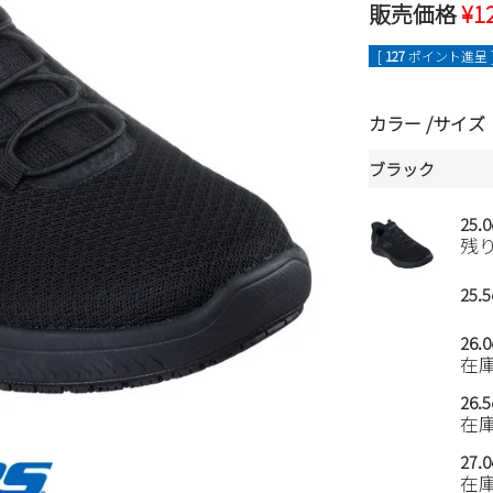
販売価格
¥
1
[
127
ポイント進呈 
カラー
サイズ
ブラック
25.
残
25.
26.
在
26.
在
27.
在