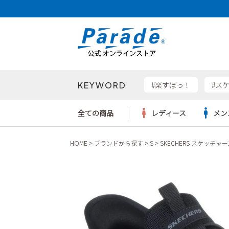
KEYWORD
検索
#楽すぽっ！
#ス
全ての商品
レディース
メン
HOME
ブランドから探す
S
SKECHERS スケッチャー
Parad
サンダル
サンダル
サンダル
レディース新入荷
レディースSALE
リュック
ケア用品
カジュ
トート
SKEC
レインシューズ
レインシューズ
レインシューズ
メンズ新入荷
メンズSALE
ボディバッグ
雑貨
ワーク
ショル
new b
asics
パンプス
スニーカー
スニーカー
キッズ新入荷
キッズSALE
ハンドバッグ
ブーツ
財布
瞬足
スニーカー
ビジネス・ドレスシューズ
スクール
ビジネスバッグ
ウェア
ローファー
ローファー
フォーマル