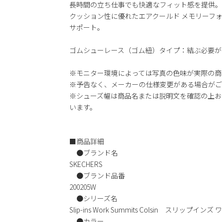
長時間の立ち仕事でも快適なフィット感を提供。
クッション性に優れたエアクールド メモリーフ
サポート。
ゴムシューレース（ゴム紐）タイプ：結ぶ必要が
※モニター環境によっては写真の色味が実際の商
※予告なく、メーカーの仕様変更がある場合がご
※シューズ幅は商品名または説明文を確認の上お
います。
■商品詳細
●ブランド名
SKECHERS
●ブランド品番
200205W
●シリーズ名
Slip-ins Work Summits Colsin スリップ
●カラー