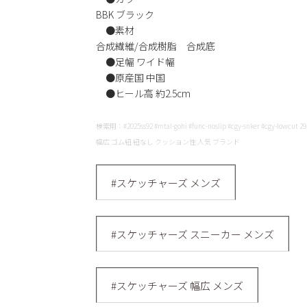
BBK ブラック
●素材
合成繊維/合成樹脂 合成底
●足幅 ワイド幅
●原産国 中国
●ヒール高 約2.5cm
検索用：#2025ss92 #mtal-gohi #func-noslip #cgy-snker #c
幅広 ゴム紐 紐なし クッション性 人気 ブランド
#スケッチャーズ メンズ
#スケッチャーズ スニーカー メンズ
#スケッチャーズ 幅広 メンズ