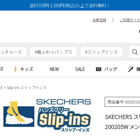
送料550円 3,980円(税込)以上で送料無料！
会員登録
|
ご利用ガイ
ケッチャーズ
#極ふわっパンプス
#スリップインズ
ズ
キッズ
NEW
SALE
バッグ
ズ
Slip-ins スリップインズ
e
Parade
Parade
アルシューズ
バッグ
カジュアルシューズ
HERS
SKECHERS
SKECHERS
商品番号
000251
シューズ
ダーバッグ
ワークシューズ
alance
moz
GAP
SKECHERS
new balance
EDWIN
ブーツ
puma
new balance
200205W メ
ウェア