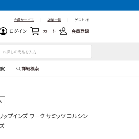
ド
|
会員サービス
|
店舗一覧
|
ゲスト 様
ログイン
カート
会員登録
雑貨
詳細検索
86
 スリップインズ ワーク サミッツ コルシン
ンズ