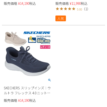
アップ エクストラワイド幅 5E
販売価格
¥
14,190
税込
販売価格
¥
11,990
税込
相当 216324WW メンズ
（
1
）
5.00
人気
SKECHERS スリップインズ：ウ
ルトラ フレックス 4.0 ニット素
材 150801 レディース
販売価格
¥
14,190
税込