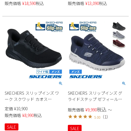
ンズ
販売価格
¥
18,590
税込
販売価格
¥
13,090
税込
Parade
雑貨
Parade
ウェア
ご利用ガイド
ビジネスバッグ
SKECHERS
SKECHERS
Parade
new balance
会員サービス
トートバッグ
moz
SKECHERS
asics
ショルダーバッグ
new balance
お問い合わせ
GAP
瞬足
puma
財布
メルマガ購買
EDWIN
new balance
営業日カレンダー
SKECHERS スリップインズ ワ
SKECHERS スリップインズ グ
ーク スクワッド カオス
ライドステップ ゼフィール
休業日
お問い合わせ窓口休業日
200254W メンズ
233011 メンズ
定価
¥
10,900
税込
販売価格
¥
9,990
〜
2026 年8月
販売価格
¥
8,990
税込
（
1
）
5.00
日
月
火
水
木
金
土
SALE
SALE
1