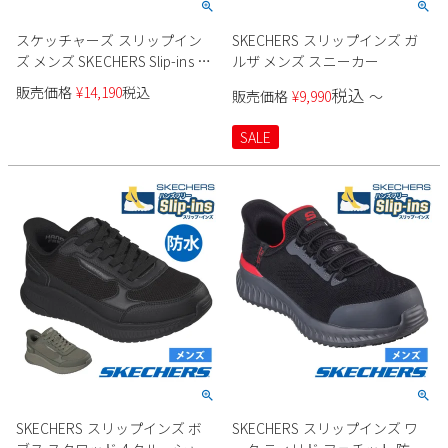
スケッチャーズ スリップイン
SKECHERS スリップインズ ガ
ズ メンズ SKECHERS Slip-ins ビ
ルザ メンズ スニーカー
ジネスシューズ スリッポン ハ
販売価格
¥
14,190
税込
税込
販売価格
¥
9,990
〜
ンズフリー リラックスドフィ
ット 205169 BLK COG ブラック
SALE
コニャック 履きやすい 靴 ノー
マル幅 つま先幅広
SKECHERS スリップインズ ボ
SKECHERS スリップインズ ワ