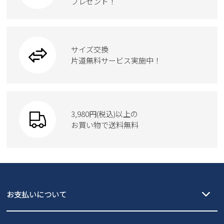
ワークシューズ
プレゼント！
ハンドバッグ
カジュアルシューズ
雑貨
フォーマル
ブーツ
ビジネスバッグ
ワークシューズ
ブーツ
サイズ交換
ウェア
トートバッグ
ブーツ
片道無料サービス実施中！
Parade
ショルダーバッグ
Parade
ウェア
SKECHERS
財布
SKECHERS
3,980円(税込)以上の
Parade
new balance
お買い物で送料無料
moz
SKECHERS
asics
new balance
GAP
瞬足
puma
EDWIN
お支払いについて
new balance
クレジットカード決済、AmazonPay決済、