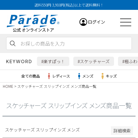
送料550円 3,980円(税込)以上で送料無料！
29cm
ログイン
29.5cm
30cm
31cm
会員登録
お気に入り
カート
32cm
#楽すぽっ！
#スケッチャーズ
#極ふ
KEYWORD
特徴
全ての商品
レディース
メンズ
キッズ
防水・撥水
HOME
スケッチャーズ スリップインズ メンズ商品一覧
幅広3E
レディース
幅広4E～
スケッチャーズ スリップインズ メンズ商品一覧
検索
メンズ
すべての商品
スケッチャーズ スリップインズ メンズ
詳細検索