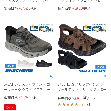
ブス スクワッド 4 クルーシャル
ーク ティリド フェチット 防滑
ステップ 防水 118416 メンズ
性 200206WJ
販売価格
¥
14,850
税込
販売価格
¥
19,250
税込
SKECHERS スリップインズ ゴ
SKECHERS スリップインズ リ
ーウォーク グライドステップ
ヴォルテッド メリック 205181
2.0 ザック 216660 メンズ
メンズ
販売価格
¥
12,232
税込
税込
販売価格
¥
8,990
〜
（
1
）
5.00
SALE