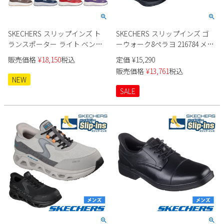
SKECHERS スリップインズ ト
SKECHERS スリップインズ ゴ
ランスポーター ライト ベン
ーウォーク8ペラヨ 216784 メン
200262J メンズ
ズ
販売価格
¥
18,150
税込
定価
¥
15,290
販売価格
¥
13,761
税込
NEW
SALE