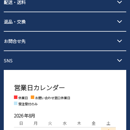
配送・送料
PayPay（オンライン決済）、代金引換のご利用が可能です。
詳しくは
ご利用ガイド
をご確認ください。
【宅配便】
【ネコポス】
返品・交換
北海道・本州・四国・九州…550円
全国一律…220円（税込）
沖縄…1,980円
発送日・送料詳細については
ご利用ガイド
を
履いてみないとわからない靴だからこそ、サイズ交換にかかる送料
3,980円（税込）以上お買い上げで送料無料
ご利用ください。
お問合せ先
の片道無料サービスを実施中！
3,980円（税込）以上お買い上げで送料1,425円
【サイズ交換期間延長のお知らせ】
メール :
info@parade-shoes.jp
ただいまギフト用としてのご利用が増えていることを受け、プレゼ
発送日・送料詳細については
ご利用ガイド
を
SNS
営業時間：11時～17時
ントとしても安心してご利用いただけるよう、サイズ交換の受付期
ご利用ください。
メールの返信につきましては、
間を「お届けから30日間」へと延長いたしました。
3営業日以内にさせていただいております。
商品到着後30日以内にメールにてお申し出ください。折り返し詳細
※お問い合わせは現在メール
で受け付けております。
なご案内をお送りいたします。詳しくは
ご利用ガイド
をご利用くだ
営業日カレンダー
※土日祝はお問い合わせ窓口休業日となります。
さい。
Instagram
Facebook
休業日
お問い合わせ窓口休業日
受注受付のみ
2026 年8月
日
月
火
水
木
金
土