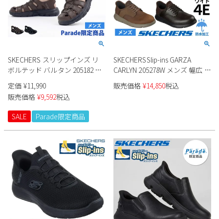
SKECHERS スリップインズ リ
SKECHERSSlip-ins GARZA
ボルテッド バルタン 205182 メ
CARLYN 205278W メンズ 幅広 防
ンズ サンダル Parade限定商品
水
定価
¥
11,990
販売価格
¥
14,850
税込
販売価格
¥
9,592
税込
SALE
Parade限定商品