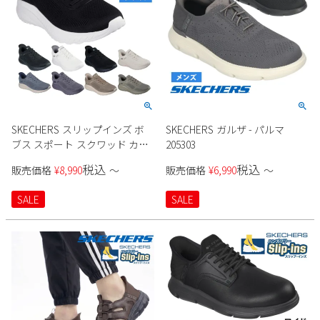
SKECHERS スリップインズ ボ
SKECHERS ガルザ - パルマ
ブス スポート スクワッド カオ
205303
ス - ソリッド ステップ 118312W
税込
税込
販売価格
¥
8,990
〜
販売価格
¥
6,990
〜
メンズ
SALE
SALE