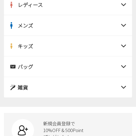
レディース
メンズ
すべての商品
サンダル
キッズ
すべての商品
レインシューズ
サンダル
バッグ
すべての商品
パンプス
レインシューズ
サンダル
雑貨
スニーカー
すべての商品
スニーカー
レインシューズ
ローファー
リュック
ビジネス・ドレスシューズ
すべての商品
スニーカー
カジュアルシューズ
ボディバッグ
新規会員登録で
ローファー
ケア用品
10%OFF & 500Point
スクール