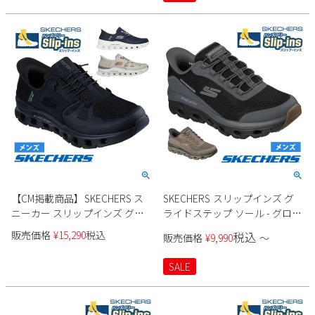
2
3
4
5
6
7
8
9
10
11
12
13
14
15
16
17
18
19
20
21
22
23
24
25
26
27
28
29
30
31
2026 年9月
日
月
火
水
木
金
土
1
2
3
4
5
6
7
8
9
10
11
12
【CM掲載商品】SKECHERS ス
SKECHERS スリップインズ グ
13
14
15
16
17
18
19
ニーカー スリップインズ グラ
ライドステップ ソール - グロー
20
21
22
23
24
25
26
イドステップ プロ 232930 メン
バー ピーク 237812 メンズ
販売価格
¥
15,290
税込
税込
販売価格
¥
9,990
〜
ズ
27
28
29
30
SALE