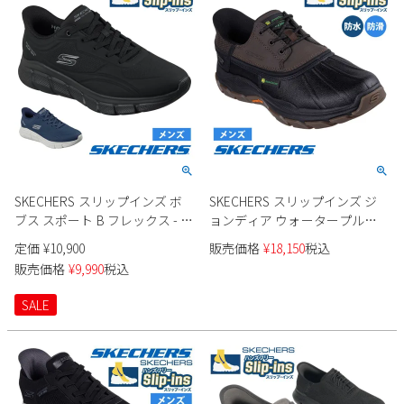
新規会員登録
会社概要
プライバシーポリシー
特定商取引法に基づく表示
SKECHERS スリップインズ ボ
SKECHERS スリップインズ ジ
お問い合わせ
ブス スポート B フレックス - ス
ョンディア ウォータープルー
ムース エッジ 118116 メンズ
フ リスペクテッド 256002 メン
定価
¥
10,900
販売価格
¥
18,150
税込
ズ
販売価格
¥
9,990
税込
SALE