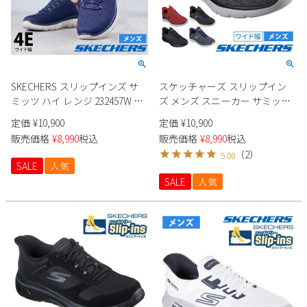
SKECHERS スリップインズ サ
スケッチャーズ スリップイン
ミッツ ハイ レンジ 232457W メ
ズ メンズ スニーカー サミッツ
ンズ
キー ペース 232469W
定価
¥
10,900
定価
¥
10,900
SKECHERS Slip-ins Summits -
販売価格
¥
8,990
税込
販売価格
¥
8,990
税込
Key Pace 靴 ワイド幅 幅広
（
2
）
5.00
SALE
人気
SALE
人気