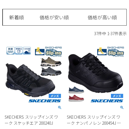
サンダル
キッズ
すべての商品
レインシューズ
新着順
価格が安い順
価格が高い順
サンダル
NEW
すべての商品
パンプス
37
件中
1
-
37
件表示
レインシューズ
サンダル
SALE
スニーカー
すべての商品
スニーカー
レインシューズ
ローファー
レディース新入荷
バッグ
ビジネス・ドレスシューズ
すべての商品
スニーカー
カジュアルシューズ
メンズ新入荷
ローファー
レディースSALE
雑貨
スクール
すべての商品
ワークシューズ
キッズ新入荷
カジュアルシューズ
メンズSALE
フォーマル
リュック
詳細検索
ブーツ
すべての商品
ワークシューズ
キッズSALE
ブーツ
ボディバッグ
SKECHERS スリップインズ ワ
SKECHERS スリップインズ ワ
ウェア
ケア用品
ブーツ
ーク スケッチエア 200240J
ーク ナンパ ノレン 200454J メ
店舗一覧
ハンドバッグ