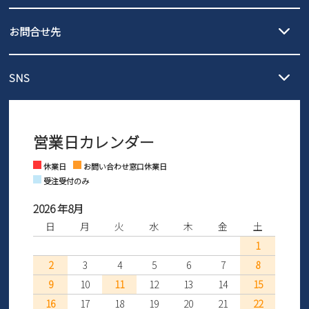
沖縄…1,980円
発送日・送料詳細については
ご利用ガイド
を
履いてみないとわからない靴だからこそ、サイズ交換にかかる送料
3,980円（税込）以上お買い上げで送料無料
ご利用ください。
お問合せ先
の片道無料サービスを実施中！
3,980円（税込）以上お買い上げで送料1,425円
【サイズ交換期間延長のお知らせ】
メール :
info@parade-shoes.jp
ただいまギフト用としてのご利用が増えていることを受け、プレゼ
発送日・送料詳細については
ご利用ガイド
を
SNS
営業時間：11時～17時
ントとしても安心してご利用いただけるよう、サイズ交換の受付期
ご利用ください。
メールの返信につきましては、
間を「お届けから30日間」へと延長いたしました。
3営業日以内にさせていただいております。
商品到着後30日以内にメールにてお申し出ください。折り返し詳細
※お問い合わせは現在メール
で受け付けております。
なご案内をお送りいたします。詳しくは
ご利用ガイド
をご利用くだ
営業日カレンダー
※土日祝はお問い合わせ窓口休業日となります。
さい。
Instagram
Facebook
休業日
お問い合わせ窓口休業日
受注受付のみ
2026 年8月
日
月
火
水
木
金
土
1
2
3
4
5
6
7
8
9
10
11
12
13
14
15
16
17
18
19
20
21
22