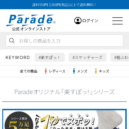
送料550円 3,980円(税込)以上で送料無料！
ログイン
会員登録
お気に入り
カート
#楽すぽっ！
#スケッチャーズ
#極ふ
KEYWORD
全ての商品
レディース
メンズ
キッズ
Paradeオリジナル「楽すぽっ！」シリーズ
レディース
メンズ
すべての商品