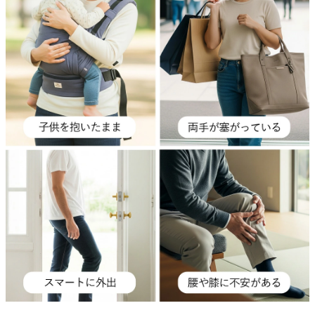
Parade
雑貨
Parade
ウェア
ご利用ガイド
ビジネスバッグ
SKECHERS
SKECHERS
Parade
new balance
会員サービス
トートバッグ
moz
SKECHERS
asics
ショルダーバッグ
new balance
お問い合わせ
GAP
瞬足
puma
財布
メルマガ購買
EDWIN
new balance
営業日カレンダー
休業日
お問い合わせ窓口休業日
2026 年8月
日
月
火
水
木
金
土
1