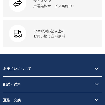
サイズ交換
片道無料サービス実施中！
3,980円(税込)以上の
お買い物で送料無料
お支払いについて
クレジットカード決済、AmazonPay決済、
配送・送料
PayPay（オンライン決済）、代金引換のご利用が可能です。
詳しくは
ご利用ガイド
をご確認ください。
【宅配便】
【ネコポス】
返品・交換
北海道・本州・四国・九州…550円
全国一律…220円（税込）