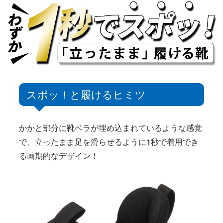
2
3
4
5
6
7
8
9
10
11
12
13
14
15
16
17
18
19
20
21
22
23
24
25
26
27
28
29
30
31
2026 年9月
スポッ！と履けるヒミツ
日
月
火
水
木
金
土
1
2
3
4
5
かかと部分に靴ベラが埋め込まれているような感覚
6
7
8
9
10
11
12
で、立ったまま足を滑らせるように1秒で着用でき
13
14
15
16
17
18
19
る画期的なデザイン！
20
21
22
23
24
25
26
27
28
29
30