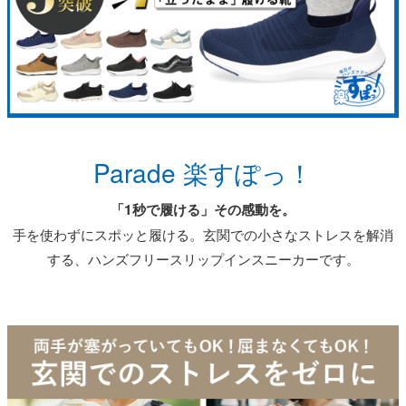
サンダル
キッズ
すべての商品
レインシューズ
サンダル
NEW
すべての商品
パンプス
レインシューズ
サンダル
SALE
スニーカー
すべての商品
スニーカー
Parade 楽すぽっ！
レインシューズ
ローファー
レディース新入荷
バッグ
ビジネス・ドレスシューズ
「1秒で履ける」その感動を。
すべての商品
スニーカー
手を使わずにスポッと履ける。玄関での小さなストレスを解消
カジュアルシューズ
メンズ新入荷
ローファー
レディースSALE
雑貨
する、ハンズフリースリップインスニーカーです。
スクール
すべての商品
ワークシューズ
キッズ新入荷
カジュアルシューズ
メンズSALE
フォーマル
リュック
詳細検索
ブーツ
すべての商品
ワークシューズ
キッズSALE
ブーツ
ボディバッグ
ウェア
ケア用品
ブーツ
店舗一覧
ハンドバッグ