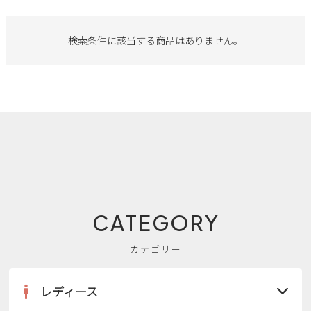
サンダル
キッズ
すべての商品
レインシューズ
検索条件に該当する商品はありません。
サンダル
NEW
すべての商品
パンプス
レインシューズ
サンダル
SALE
スニーカー
すべての商品
スニーカー
レインシューズ
ローファー
レディース新入荷
バッグ
ビジネス・ドレスシューズ
すべての商品
スニーカー
カジュアルシューズ
メンズ新入荷
ローファー
レディースSALE
雑貨
スクール
すべての商品
ワークシューズ
キッズ新入荷
CATEGORY
カジュアルシューズ
メンズSALE
フォーマル
リュック
詳細検索
ブーツ
カテゴリー
すべての商品
ワークシューズ
キッズSALE
ブーツ
ボディバッグ
ウェア
ケア用品
レディース
ブーツ
店舗一覧
ハンドバッグ