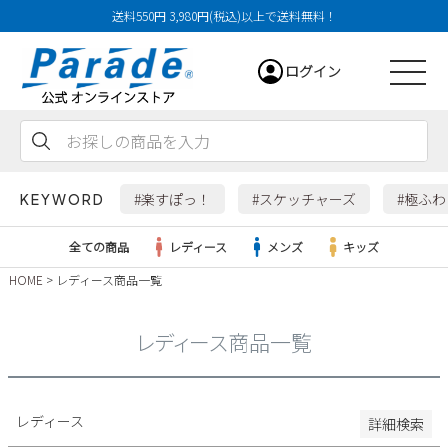
送料550円 3,980円(税込)以上で送料無料！
29cm
ログイン
29.5cm
30cm
31cm
会員登録
お気に入り
カート
32cm
#楽すぽっ！
#スケッチャーズ
#極ふ
KEYWORD
特徴
全ての商品
レディース
メンズ
キッズ
防水・撥水
HOME
レディース商品一覧
幅広3E
レディース
幅広4E～
レディース商品一覧
検索
メンズ
すべての商品
レディース
詳細検索