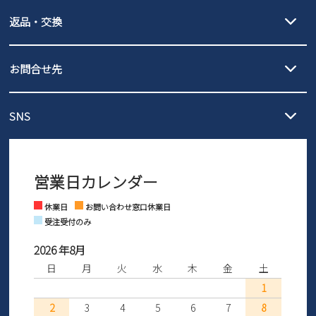
【宅配便】
【ネコポス】
新規会員登録
返品・交換
北海道・本州・四国・九州…550円
全国一律…220円（税込）
沖縄…1,980円
発送日・送料詳細については
ご利用ガイド
を
履いてみないとわからない靴だからこそ、サイズ交換にかかる送料
会社概要
3,980円（税込）以上お買い上げで送料無料
ご利用ください。
お問合せ先
の片道無料サービスを実施中！
3,980円（税込）以上お買い上げで送料1,425円
【サイズ交換期間延長のお知らせ】
プライバシーポリシー
メール :
info@parade-shoes.jp
ただいまギフト用としてのご利用が増えていることを受け、プレゼ
発送日・送料詳細については
ご利用ガイド
を
SNS
営業時間：11時～17時
ントとしても安心してご利用いただけるよう、サイズ交換の受付期
ご利用ください。
特定商取引法に基づく表示
メールの返信につきましては、
間を「お届けから30日間」へと延長いたしました。
3営業日以内にさせていただいております。
商品到着後30日以内にメールにてお申し出ください。折り返し詳細
※お問い合わせは現在メール
で受け付けております。
なご案内をお送りいたします。詳しくは
ご利用ガイド
をご利用くだ
お問い合わせ
営業日カレンダー
※土日祝はお問い合わせ窓口休業日となります。
さい。
Instagram
Facebook
休業日
お問い合わせ窓口休業日
受注受付のみ
2026 年8月
日
月
火
水
木
金
土
1
2
3
4
5
6
7
8