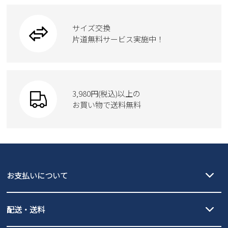
ブーツ
ビジネスバッグ
ワークシューズ
2
3
4
5
6
7
8
ブーツ
9
10
11
12
13
14
15
サイズ交換
ウェア
トートバッグ
ブーツ
片道無料サービス実施中！
16
17
18
19
20
21
22
23
24
25
26
27
28
29
Parade
ショルダーバッグ
Parade
ウェア
30
31
SKECHERS
財布
SKECHERS
2026 年9月
3,980円(税込)以上の
Parade
new balance
日
月
お買い物で送料無料
火
水
木
金
土
moz
SKECHERS
1
2
3
4
5
asics
new balance
6
7
8
9
10
11
12
GAP
瞬足
13
14
15
16
17
18
19
puma
20
EDWIN
21
22
23
24
25
26
お支払いについて
27
28
29
30
new balance
クレジットカード決済、AmazonPay決済、
配送・送料
PayPay（オンライン決済）、代金引換のご利用が可能です。
詳しくは
ご利用ガイド
をご確認ください。