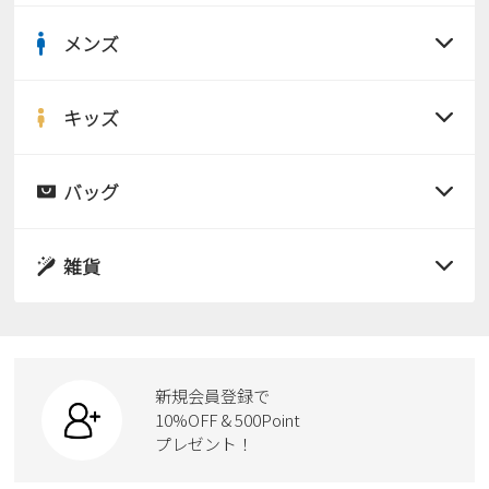
Parade
雑貨
Parade
ウェア
メンズ
ご利用ガイド
ビジネスバッグ
SKECHERS
すべての商品
SKECHERS
Parade
new balance
会員サービス
トートバッグ
サンダル
キッズ
moz
すべての商品
SKECHERS
asics
ショルダーバッグ
new balance
お問い合わせ
レインシューズ
サンダル
バッグ
GAP
瞬足
puma
すべての商品
財布
パンプス
メルマガ購買
EDWIN
レインシューズ
サンダル
雑貨
スニーカー
new balance
すべての商品
スニーカー
レインシューズ
ローファー
営業日カレンダー
リュック
ビジネス・ドレスシューズ
すべての商品
スニーカー
休業日
お問い合わせ窓口休業日
カジュアルシューズ
ボディバッグ
新規会員登録で
ローファー
ケア用品
10%OFF & 500Point
2026 年8月
スクール
ワークシューズ
プレゼント！
ハンドバッグ
日
月
火
水
木
金
土
カジュアルシューズ
雑貨
フォーマル
1