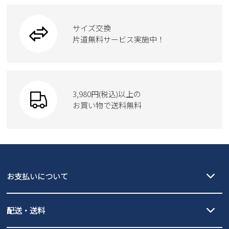
ブーツ
ビジネスバッグ
ワークシューズ
2
3
4
5
6
7
8
ブーツ
9
10
11
12
13
14
15
サイズ交換
ウェア
トートバッグ
ブーツ
片道無料サービス実施中！
16
17
18
19
20
21
22
23
24
25
26
27
28
29
Parade
ショルダーバッグ
Parade
ウェア
30
31
SKECHERS
財布
SKECHERS
2026 年9月
3,980円(税込)以上の
Parade
new balance
日
月
お買い物で送料無料
火
水
木
金
土
moz
SKECHERS
1
2
3
4
5
asics
new balance
6
7
8
9
10
11
12
GAP
瞬足
13
14
15
16
17
18
19
puma
20
EDWIN
21
22
23
24
25
26
お支払いについて
27
28
29
30
new balance
クレジットカード決済、AmazonPay決済、
配送・送料
PayPay（オンライン決済）、代金引換のご利用が可能です。
詳しくは
ご利用ガイド
をご確認ください。