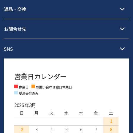
【宅配便】
【ネコポス】
新規会員登録
返品・交換
北海道・本州・四国・九州…550円
全国一律…220円（税込）
沖縄…1,980円
発送日・送料詳細については
ご利用ガイド
を
履いてみないとわからない靴だからこそ、サイズ交換にかかる送料
会社概要
3,980円（税込）以上お買い上げで送料無料
ご利用ください。
お問合せ先
の片道無料サービスを実施中！
3,980円（税込）以上お買い上げで送料1,425円
【サイズ交換期間延長のお知らせ】
プライバシーポリシー
メール :
info@parade-shoes.jp
ただいまギフト用としてのご利用が増えていることを受け、プレゼ
発送日・送料詳細については
ご利用ガイド
を
SNS
営業時間：11時～17時
ントとしても安心してご利用いただけるよう、サイズ交換の受付期
ご利用ください。
特定商取引法に基づく表示
メールの返信につきましては、
間を「お届けから30日間」へと延長いたしました。
3営業日以内にさせていただいております。
商品到着後30日以内にメールにてお申し出ください。折り返し詳細
※お問い合わせは現在メール
で受け付けております。
なご案内をお送りいたします。詳しくは
ご利用ガイド
をご利用くだ
お問い合わせ
営業日カレンダー
※土日祝はお問い合わせ窓口休業日となります。
さい。
Instagram
Facebook
休業日
お問い合わせ窓口休業日
受注受付のみ
2026 年8月
日
月
火
水
木
金
土
1
2
3
4
5
6
7
8