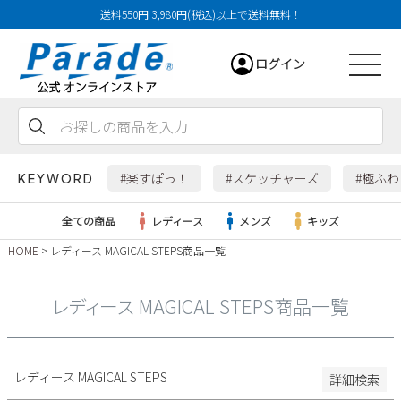
送料550円 3,980円(税込)以上で送料無料！
29cm
ログイン
29.5cm
30cm
31cm
会員登録
お気に入り
カート
32cm
#楽すぽっ！
#スケッチャーズ
#極ふ
KEYWORD
特徴
全ての商品
レディース
メンズ
キッズ
防水・撥水
HOME
レディース MAGICAL STEPS商品一覧
幅広3E
レディース
幅広4E～
レディース MAGICAL STEPS商品一覧
検索
メンズ
すべての商品
レディース MAGICAL STEPS
詳細検索