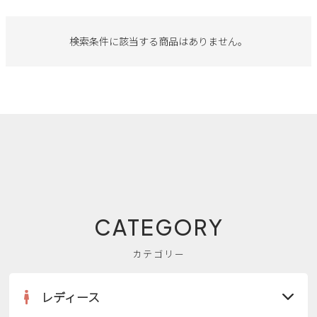
サンダル
キッズ
すべての商品
レインシューズ
検索条件に該当する商品はありません。
サンダル
NEW
すべての商品
パンプス
レインシューズ
サンダル
SALE
スニーカー
すべての商品
スニーカー
レインシューズ
ローファー
レディース新入荷
バッグ
ビジネス・ドレスシューズ
すべての商品
スニーカー
カジュアルシューズ
メンズ新入荷
ローファー
レディースSALE
雑貨
スクール
すべての商品
ワークシューズ
キッズ新入荷
CATEGORY
カジュアルシューズ
メンズSALE
フォーマル
リュック
詳細検索
ブーツ
カテゴリー
すべての商品
ワークシューズ
キッズSALE
ブーツ
ボディバッグ
ウェア
ケア用品
レディース
ブーツ
店舗一覧
ハンドバッグ