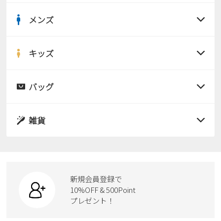
Parade
雑貨
Parade
ウェア
メンズ
ご利用ガイド
ビジネスバッグ
SKECHERS
すべての商品
SKECHERS
Parade
new balance
会員サービス
トートバッグ
サンダル
キッズ
moz
すべての商品
SKECHERS
asics
ショルダーバッグ
new balance
お問い合わせ
レインシューズ
サンダル
バッグ
GAP
瞬足
puma
すべての商品
財布
パンプス
メルマガ購買
EDWIN
レインシューズ
サンダル
雑貨
スニーカー
new balance
すべての商品
スニーカー
レインシューズ
ローファー
営業日カレンダー
リュック
ビジネス・ドレスシューズ
すべての商品
スニーカー
休業日
お問い合わせ窓口休業日
カジュアルシューズ
ボディバッグ
新規会員登録で
ローファー
ケア用品
10%OFF & 500Point
2026 年8月
スクール
ワークシューズ
プレゼント！
ハンドバッグ
日
月
火
水
木
金
土
カジュアルシューズ
雑貨
フォーマル
1