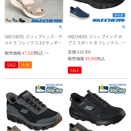
SKECHERS スリップインズ：ウ
SKECHERS スリップインズ ボ
ルトラ フレックス 3.0 サンダル
ブス スポート B フレックス - ス
164085 レディース
ムース エッジ 118116 メンズ
定価
¥
10,900
税込
販売価格
¥
7,920
〜
販売価格
¥
9,990
税込
SALE
人気
SALE