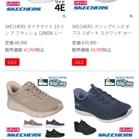
Parade
雑貨
Parade
ウェア
ご利用ガイド
ビジネスバッグ
SKECHERS
SKECHERS
SKECHERS ダイナマイト 2.0 イ
SKECHERS スリップインズ ボ
Parade
new balance
会員サービス
トートバッグ
ン ア フラッシュ 12965W レデ
ブス スポート スクワッド カオ
moz
ィース
ス 117499 レディース
SKECHERS
定価
¥
6,900
定価
¥
10,900
asics
ショルダーバッグ
new balance
お問い合わせ
販売価格
¥
5,990
税込
販売価格
¥
9,990
税込
GAP
瞬足
puma
財布
SALE
SALE
メルマガ購買
EDWIN
new balance
営業日カレンダー
休業日
お問い合わせ窓口休業日
2026 年8月
日
月
火
水
木
金
土
1