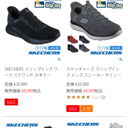
SKECHERS スリップインズ ワ
スケッチャーズ スリップイン
ーク スクワッド カオス
ズ メンズ スニーカー サミッツ
200254W メンズ
キー ペース 232469W
定価
¥
10,900
定価
¥
10,900
SKECHERS Slip-ins Summits -
販売価格
¥
8,990
税込
販売価格
¥
8,990
税込
Key Pace 靴 ワイド幅 幅広
（
2
）
5.00
SALE
SALE
人気