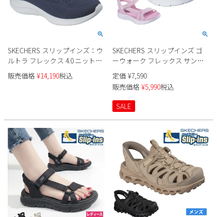
SKECHERS スリップインズ：ウ
SKECHERS スリップインズ ゴ
ルトラ フレックス 4.0 ニット素
ーウォーク フレックス サンダ
材 150801 レディース
ル 303028L キッズ
販売価格
¥
14,190
税込
定価
¥
7,590
販売価格
¥
5,990
税込
SALE