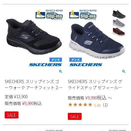
SKECHERS スリップインズ ゴ
SKECHERS スリップインズ グ
ーウォーク アーチフィット 2.0
ライドステップ ゼフィール
シアード 216650 メンズ
233011 メンズ
定価
¥
13,900
税込
販売価格
¥
9,990
〜
販売価格
¥
9,990
税込
（
1
）
5.00
SALE
SALE