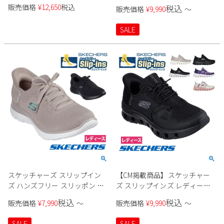
108144W レディース
150128W レディース
販売価格
¥
12,650
税込
税込
販売価格
¥
9,990
〜
SALE
スケッチャーズ スリップイン
【CM掲載商品】スケッチャー
ズ ハンズフリー スリッポン ス
ズ スリップインズ レディース
ニーカー レディース サミッツ
スニーカー 厚底 ハンズフリー
税込
税込
販売価格
¥
7,990
〜
販売価格
¥
9,990
〜
ニュー デイリー Slip-ins
スリッポン ウォーキングシュ
SKECHERS 150263 SUMMITS
ーズ SKECHERS Slip-ins グライ
SALE
SALE