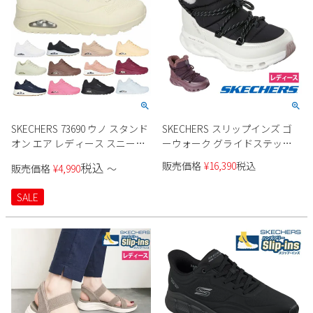
SKECHERS 73690 ウノ スタンド
SKECHERS スリップインズ ゴ
オン エア レディース スニーカ
ーウォーク グライドステップ
ー
2.0 ブート - ジェイド 撥水
販売価格
¥
16,390
税込
税込
販売価格
¥
4,990
〜
144882 レディース
SALE