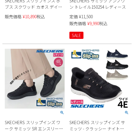
SKECHERS スリップインズ ボ
SKECHERS サミッツ アンノウ
新規会員登録
ブス スクワッド カオス デイリ
ン トレイル150254 レディース
ーグリッツ 117622 レディース
販売価格
¥
10,890
税込
定価
¥
11,500
会社概要
販売価格
¥
9,990
税込
SALE
プライバシーポリシー
特定商取引法に基づく表示
お問い合わせ
SKECHERS スリップインズ ワ
SKECHERS スリップインズ サ
ーク サミッツ SR エンスリー
ミッツ - クラッシー ナイト