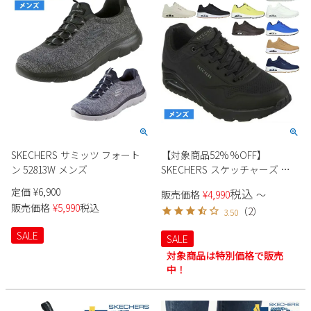
SKECHERS サミッツ フォート
【対象商品52%%OFF】
ン 52813W メンズ
SKECHERS スケッチャーズ ス
ニーカー メンズ ローカット
定価
¥
6,900
税込
販売価格
¥
4,990
〜
52458 ブラック ホワイト タン
販売価格
¥
5,990
税込
（
2
）
3.50
ストーン 厚底 ウノ スタンド オ
ン エア
SALE
SALE
対象商品は特別価格で販売
中！