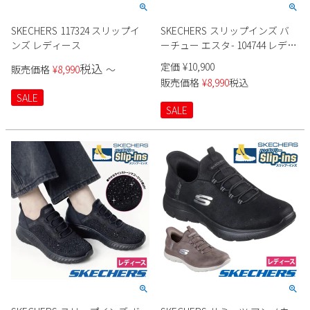
2
3
4
5
6
7
8
SKECHERS 117324 スリップイ
SKECHERS スリップインズ バ
9
10
11
12
13
14
15
ンズ レディース
ーチュー エスタ- 104744 レディ
16
17
18
19
20
21
22
ース
定価
¥
10,900
税込
販売価格
¥
8,990
〜
23
24
25
26
27
28
29
販売価格
¥
8,990
税込
30
31
SALE
SALE
2026 年9月
日
月
火
水
木
金
土
1
2
3
4
5
6
7
8
9
10
11
12
13
14
15
16
17
18
19
20
21
22
23
24
25
26
27
28
29
30