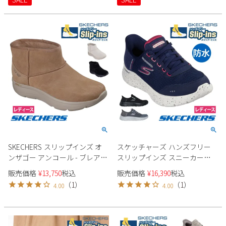
NEW DAILY BBK TPE ブラック
ドステップ プロ 150420 ブラッ
黒 トープ ノーマル幅 履きやす
ク トープ マルチ 靴 履きやすい
い 紐靴
ゴム紐 ノーマル幅 黒
SKECHERS スリップインズ オ
スケッチャーズ ハンズフリー
ンザゴー アンコール - ブレア
スリップインズ スニーカー
144853 レディース ブーツ
124846W レディース SKECHERS
販売価格
¥
13,750
税込
販売価格
¥
16,390
税込
GOWALKFLE ローカット 防水
（
1
）
（
1
）
4.00
4.00
4E