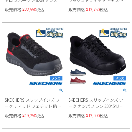
アロ スパーク 246205 メンズ
ラックスドフィット キャスウ
ェル - カプリン 205486 メンズ
販売価格
¥
22,550
税込
販売価格
¥
13,750
税込
SKECHERS スリップインズ ワ
SKECHERS スリップインズ ワ
ーク ティリド フェチット 防滑
ーク ナンパ ノレン 200454J メ
性 200206WJ
ンズ
販売価格
¥
19,250
税込
販売価格
¥
13,090
税込