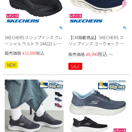
SKECHERSスリップインズ グレ
【CM掲載商品】SKECHERS ス
ーシャル ウルトラ 144221 レデ
リップインズ ゴーウォーク グ
ィース
ライドステップ 2.0-アネット
販売価格
¥
13,090
税込
税込
販売価格
¥
6,990
〜
125120 レディース
NEW
SALE