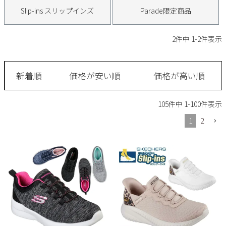
サンダル
キッズ
Slip-ins スリップインズ
Parade限定商品
すべての商品
レインシューズ
サンダル
NEW
2
件中
1
-
2
件表示
すべての商品
パンプス
レインシューズ
サンダル
SALE
新着順
価格が安い順
価格が高い順
スニーカー
すべての商品
スニーカー
レインシューズ
105
件中
1
-
100
件表示
ローファー
レディース新入荷
バッグ
ビジネス・ドレスシューズ
すべての商品
1
2
スニーカー
カジュアルシューズ
メンズ新入荷
ローファー
レディースSALE
雑貨
スクール
すべての商品
ワークシューズ
キッズ新入荷
カジュアルシューズ
メンズSALE
フォーマル
リュック
詳細検索
ブーツ
すべての商品
ワークシューズ
キッズSALE
ブーツ
ボディバッグ
ウェア
ケア用品
ブーツ
店舗一覧
ハンドバッグ