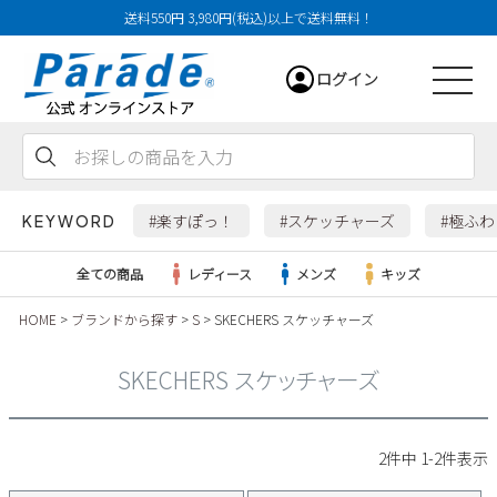
送料550円 3,980円(税込)以上で送料無料！
ログイン
会員登録
お気に入り
カート
#楽すぽっ！
#スケッチャーズ
#極ふ
KEYWORD
全ての商品
レディース
メンズ
キッズ
HOME
ブランドから探す
S
SKECHERS スケッチャーズ
レディース
SKECHERS スケッチャーズ
メンズ
すべての商品
2
件中
1
-
2
件表示