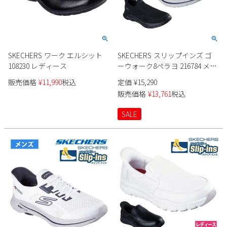
SKECHERS ワーク エルシット
SKECHERS スリップインズ ゴ
108230 レディース
ーウォーク8ペラヨ 216784 メン
ズ
販売価格
¥
11,990
税込
定価
¥
15,290
販売価格
¥
13,761
税込
SALE