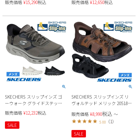
販売価格
¥
15,290
税込
販売価格
¥
12,650
税込
ズ
SKECHERS スリップインズ ゴ
SKECHERS スリップインズ リ
ーウォーク グライドステップ
ヴォルテッド メリック 205181
2.0 ザック 216660 メンズ
メンズ
販売価格
¥
12,232
税込
税込
販売価格
¥
8,990
〜
（
1
）
5.00
SALE
SALE