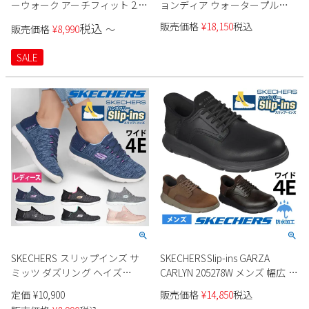
ーウォーク アーチフィット 2.0
ョンディア ウォータープルー
125319
フ リスペクテッド 256002 メン
販売価格
¥
18,150
税込
税込
販売価格
¥
8,990
〜
ズ
SALE
SKECHERS スリップインズ サ
SKECHERSSlip-ins GARZA
ミッツ ダズリング ヘイズ
CARLYN 205278W メンズ 幅広 防
149937W レディース
水
定価
¥
10,900
販売価格
¥
14,850
税込