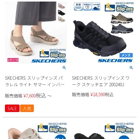
SKECHERS スリップインズ パ
SKECHERS スリップインズ ワ
ラレル ライト サマー インバイ
ーク スケッチエア 200240J
ト 120012 レディース
販売価格
¥
18,590
税込
税込
販売価格
¥
7,600
〜
SALE
人気