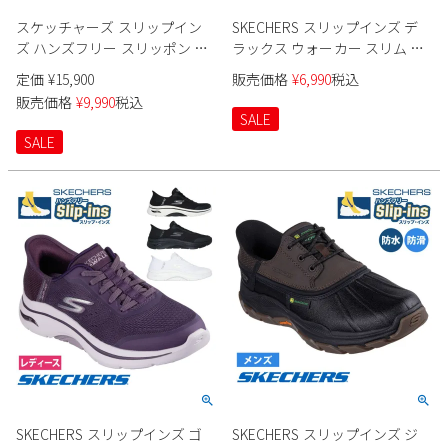
スケッチャーズ スリップイン
SKECHERS スリップインズ デ
ズ ハンズフリー スリッポン ス
ラックス ウォーカー スリム ム
ニーカー フィットネスシュー
ーブメント 150105 レディース
定価
¥
15,900
販売価格
¥
6,990
税込
ズ レディース マックス クッシ
販売価格
¥
9,990
税込
ョニング エリート バニッシュ
SALE
Slip-ins SKECHERS 129606 MAX
SALE
CUSHIONING ELITE VANISH LAV
MVE ノーマル幅 履きやすい 運
動 スポーツ 紐靴
SKECHERS スリップインズ ゴ
SKECHERS スリップインズ ジ