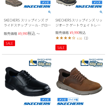
SKECHERS スリップインズ グ
SKECHERSスリップインズ リッ
ライドステップ ソール - グロー
ジオーク ゲートウェイ トレイ
バー ピーク 237812 メンズ
ル 237788 メンズ スニーカー
販売価格
¥
9,990
税込
税込
販売価格
¥
9,990
〜
（
1
）
4.00
SALE
SALE