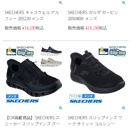
SKECHERS キャスウェル アル
SKECHERS ガルザ ガービン
フィー 205220 メンズ
205046W メンズ
販売価格
¥
14,190
税込
販売価格
¥
14,190
税込
【CM掲載商品】SKECHERS ス
SKECHERS スリップインズ ワ
ニーカー スリップインズ グラ
ーク サミッツ コルシン
イドステップ プロ 232930 メン
200205W メンズ