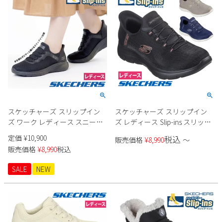
スケッチャーズ スリップイン
スケッチャーズ スリップイン
ズ ワーク レディース スニーカ
ズ レディース Slip-ins スリッポ
ー 防滑 滑りにくい 雨 靴 スクワ
ン スニーカー 靴 レディース サ
定価
¥
10,900
税込
販売価格
¥
8,990
〜
ッド カオス SR ジャスル 108194
ミッツ クラッシーナイト
販売価格
¥
8,990
税込
ブラック 黒 SKECHERS
150128 普通幅 ノーマル ブラッ
ク 黒 ネイビー トープ
SALE
NEW
SKECHERS