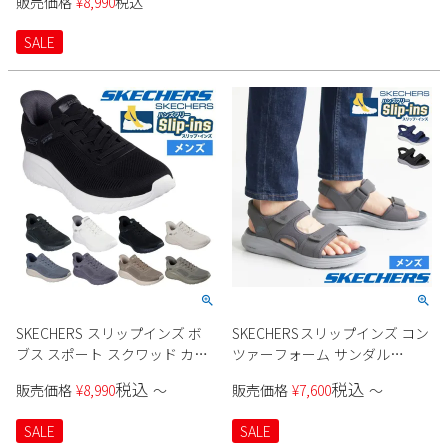
販売価格
¥
8,990
税込
SALE
SKECHERS スリップインズ ボ
SKECHERSスリップインズ コン
ブス スポート スクワッド カオ
ツァーフォーム サンダル
ス - ソリッド ステップ 118312W
232799 メンズ
税込
税込
販売価格
¥
8,990
〜
販売価格
¥
7,600
〜
メンズ
SALE
SALE