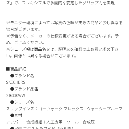
ズ」で、フレキシブルで多面的な安定したグリップ力を実現
※モニター環境によっては写真の色味が実際の商品と少し異なる
場合がございます。
※予告なく、メーカーの仕様変更がある場合がございます。予
め、ご了承ください。
※シューズ幅は商品名又は、説明文を確認の上お買い求め下さ
い。画像とは異なる場合がございます。
■商品詳細
●ブランド名
SKECHERS
●ブランド品番
216330WW
●シリーズ名
スリップインズ：ゴーウォーク フレックス - ウォータープルーフ
●素材
アッパー：合成繊維＋人工皮革 ソール：合成底
●足幅 エクストラワイド（5E相当）