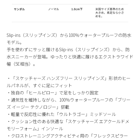
新規会員登録
会社概要
Slip-ins（スリップインズ）から100％ウォータープルーフの防水
プライバシーポリシー
モデル。
手を使わずにサッと履けるSlip-ins（スリップインズ）から、防
水スニーカーが登場。ゆったりと快適に履けるエクストラワイド
特定商取引法に基づく表示
幅（5E相当）。
お問い合わせ
・「スケッチャーズ ハンズフリー スリップインズ」形状のヒー
ルパネルが、すぐに足にフィット
・独自の「ヒールピロー」で足をしっかり固定
・通気性を維持しながら、100％ウォータープルーフの「ブリー
ズ イージー テクノロジー」搭載
・軽量で反応性に優れた「ウルトラゴー」ミッドソール
・クッション性のある快適な「スケッチャーズ エアクールドメ
モリーフォーム」インソール
・クロストレーニングアクティビティ用の「フレックスピラー