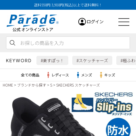
送料550円 3,980円(税込)以上で送料無料！
ログイン
会員登録
お気に入り
カート
#楽すぽっ！
#スケッチャーズ
#極ふ
KEYWORD
全ての商品
レディース
メンズ
キッズ
HOME
ブランドから探す
S
SKECHERS スケッチャーズ
レディース
メンズ
すべての商品