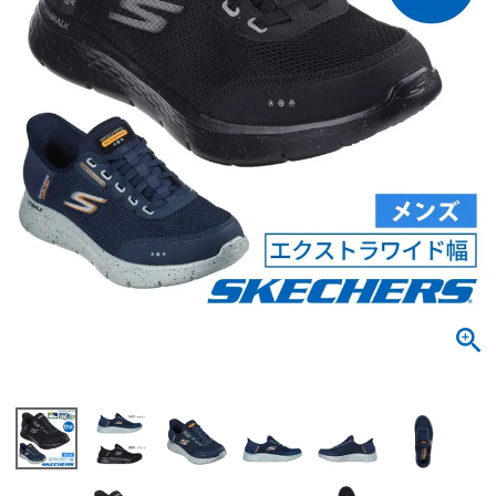
サンダル
キッズ
すべての商品
レインシューズ
サンダル
NEW
すべての商品
パンプス
レインシューズ
サンダル
SALE
スニーカー
すべての商品
スニーカー
レインシューズ
ローファー
レディース新入荷
バッグ
ビジネス・ドレスシューズ
すべての商品
スニーカー
カジュアルシューズ
メンズ新入荷
ローファー
レディースSALE
雑貨
スクール
すべての商品
ワークシューズ
キッズ新入荷
カジュアルシューズ
メンズSALE
フォーマル
リュック
詳細検索
ブーツ
すべての商品
ワークシューズ
キッズSALE
ブーツ
ボディバッグ
ウェア
ケア用品
ブーツ
店舗一覧
ハンドバッグ