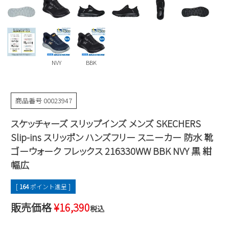
Parade
雑貨
Parade
ウェア
ご利用ガイド
ビジネスバッグ
SKECHERS
SKECHERS
Parade
new balance
会員サービス
トートバッグ
moz
NVY
BBK
SKECHERS
asics
ショルダーバッグ
new balance
お問い合わせ
GAP
瞬足
puma
商品番号
00023947
財布
メルマガ購買
EDWIN
スケッチャーズ スリップインズ メンズ SKECHERS
new balance
Slip-ins スリッポン ハンズフリー スニーカー 防水 靴
ゴーウォーク フレックス 216330WW BBK NVY 黒 紺
営業日カレンダー
幅広
休業日
お問い合わせ窓口休業日
[
164
ポイント進呈 ]
2026 年8月
販売価格
¥
16,390
税込
日
月
火
水
木
金
土
1