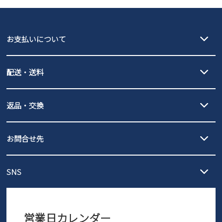
GAP
瞬足
puma
EDWIN
お支払いについて
new balance
クレジットカード決済、AmazonPay決済、
配送・送料
PayPay（オンライン決済）、代金引換のご利用が可能です。
詳しくは
ご利用ガイド
をご確認ください。
【宅配便】
【ネコポス】
返品・交換
北海道・本州・四国・九州…550円
全国一律…220円（税込）
沖縄…1,980円
発送日・送料詳細については
ご利用ガイド
を
履いてみないとわからない靴だからこそ、サイズ交換にかかる送料
3,980円（税込）以上お買い上げで送料無料
ご利用ください。
お問合せ先
の片道無料サービスを実施中！
3,980円（税込）以上お買い上げで送料1,425円
【サイズ交換期間延長のお知らせ】
メール :
info@parade-shoes.jp
ただいまギフト用としてのご利用が増えていることを受け、プレゼ
発送日・送料詳細については
ご利用ガイド
を
SNS
営業時間：11時～17時
ントとしても安心してご利用いただけるよう、サイズ交換の受付期
ご利用ください。
メールの返信につきましては、
間を「お届けから30日間」へと延長いたしました。
3営業日以内にさせていただいております。
商品到着後30日以内にメールにてお申し出ください。折り返し詳細
※お問い合わせは現在メール
で受け付けております。
なご案内をお送りいたします。詳しくは
ご利用ガイド
をご利用くだ
営業日カレンダー
※土日祝はお問い合わせ窓口休業日となります。
さい。