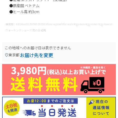
●原産国 ベトナム
●ヒール高 約3cm
検索用：#2024aw92 293589 293590 #func-wproof #for-walk #cgy-men #cgy-snker #cgy-lowcut
ウォーキングシューズ 雨の日 紐靴
この地域へのお届け日は表示できません
お届け先を変更
東京都