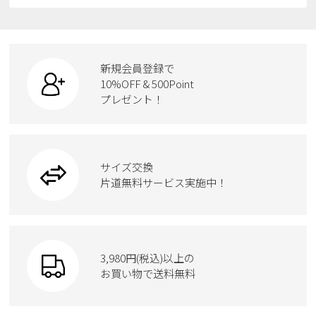
すべての商品
スニーカー
レインシューズ
ローファー
リュック
ビジネス・ドレスシューズ
すべての商品
スニーカー
カジュアルシューズ
ボディバッグ
新規会員登録で
ローファー
ケア用品
10%OFF & 500Point
スクール
ワークシューズ
プレゼント！
ハンドバッグ
カジュアルシューズ
雑貨
フォーマル
ブーツ
ビジネスバッグ
ワークシューズ
ブーツ
サイズ交換
ウェア
トートバッグ
ブーツ
片道無料サービス実施中！
Parade
ショルダーバッグ
Parade
ウェア
SKECHERS
財布
SKECHERS
3,980円(税込)以上の
Parade
new balance
お買い物で送料無料
moz
SKECHERS
asics
new balance