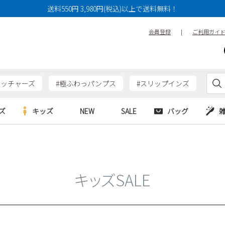
送料550円 3,980円(税込)以上で送料無料！
会員登録
|
ご利用ガイ
ケッチャーズ
#極ふわっパンプス
#スリップインズ
ズ
キッズ
NEW
SALE
バッグ
e
Parade
Parade
アルシューズ
バッグ
カジュアルシューズ
HERS
SKECHERS
SKECHERS
シューズ
ダーバッグ
ワークシューズ
キッズSALE
alance
moz
GAP
new balance
EDWIN
ブーツ
puma
new balance
ウェア