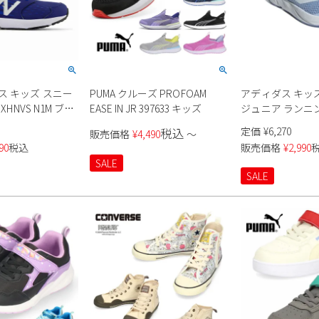
ス キッズ スニー
PUMA クルーズ PROFOAM
アディダス キッ
XHNVS N1M ブル
EASE IN JR 397633 キッズ
ジュニア ランニ
 レーシングシュー
女の子 子供 adidas
定価
¥
6,270
税込
販売価格
¥
4,490
〜
w balance
DURAMOSL EL
90
税込
販売価格
¥
2,990
ベルクロ 伸縮 ゴ
SALE
色
SALE