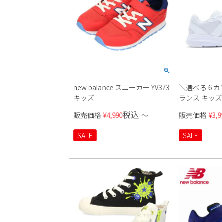
new balance スニーカー YV373
＼選べる 6 カラー
キッズ
ランス キッズ
ジュニア ラ
税込
販売価格
¥
4,990
〜
販売価格
¥
3,9
new balance 
靴 通学 体育
SALE
SALE
ブラック ホワイ