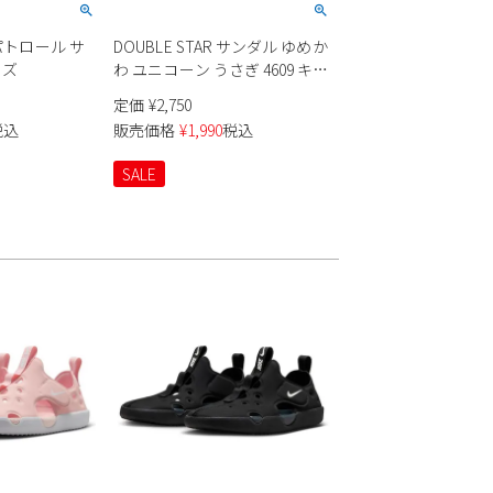
バウパトロール サ
DOUBLE STAR サンダル ゆめか
ッズ
わ ユニコーン うさぎ 4609 キッ
ズ
定価
¥
2,750
税込
販売価格
¥
1,990
税込
SALE