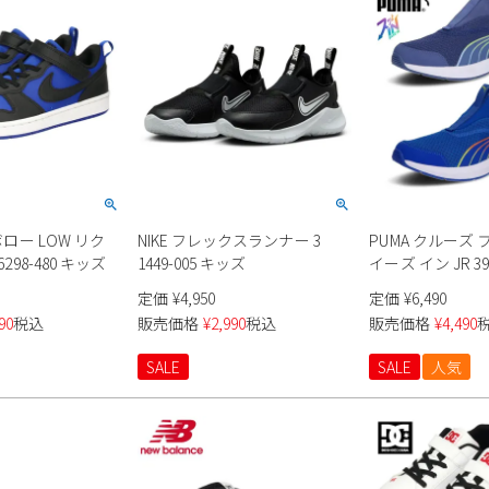
ボロー LOW リク
NIKE フレックスランナー 3
PUMA クルーズ
6298-480 キッズ
1449-005 キッズ
イーズ イン JR 3
定価
¥
4,950
定価
¥
6,490
90
税込
販売価格
¥
2,990
税込
販売価格
¥
4,490
SALE
SALE
人気