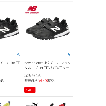
2 チーム Jnr TF
new balance 442 チーム フック
＆ループ Jnr TF V3 Y43VT キッ
ズ
定価
¥
7,590
税込
販売価格
¥
6,490
税込
SALE