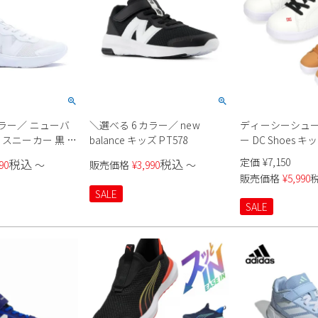
／ ニューバ
＼選べる 6 カラー／ new
ディーシーシュー
 スニーカー 黒 白
balance キッズ PT578
ー DC Shoes キッ
ンニングシューズ
COURT GRAFFIK 
定価
¥
7,150
税込
税込
90
〜
販売価格
¥
3,990
〜
578 v1 Lace 子供
ーカット ベルク
販売価格
¥
5,990
 スポーツ 運動靴
SALE
ト GK578
SALE