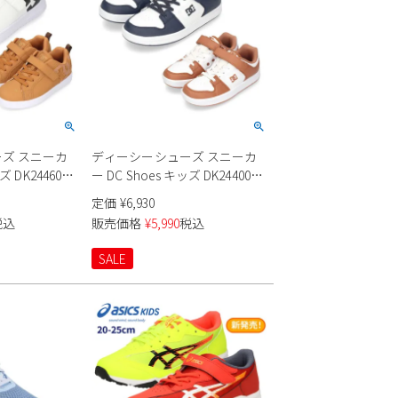
ズ スニーカ
ディーシーシューズ スニーカ
ズ DK244602
ー DC Shoes キッズ DK244001
LITE EV 靴 ロ
MANTECA 4 V SN 靴 ローカット
定価
¥
6,930
ロ 軽量
ベルクロ ゴム紐 着脱簡単
税込
販売価格
¥
5,990
税込
SALE