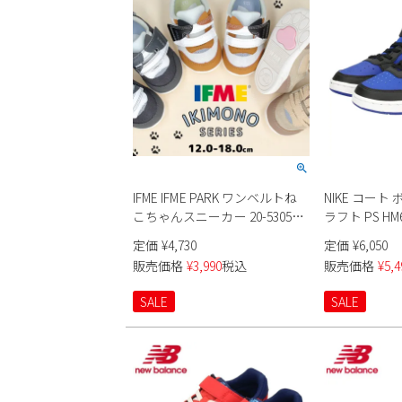
IFME IFME PARK ワンベルトね
NIKE コート 
こちゃんスニーカー 20-5305
ラフト PS HM
20-6321 ベビー キッズ
定価
¥
4,730
定価
¥
6,050
販売価格
¥
3,990
税込
販売価格
¥
5,4
SALE
SALE