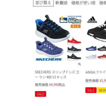
並び替え
新着順
価格が安い順
価
ブーツ
SKECHERS スリップインズ ゴ
adidas ファ
ー ラン 400 V2 キッズ
販売価格
¥
3,9
販売価格
¥
4,990
税込
SALE
NEW
SALE