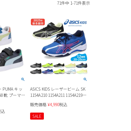
71
件中
1
-
71
件表示
PUMA キッ
ASICS KIDS レーザービーム SK
48 靴 プーマ
1154A210 1154A211 1154A219
 FC AC+PS ベ
1154A220 3E キッズ ジュニア
販売価格
¥
4,990
税込
 ローカット
税込
SALE