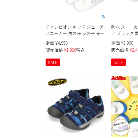
チャンピオン キッズ ジュニア
防水 スニーカ
スニーカー 男の子 女の子 子供
ア ブラック 
靴 学校 通学 マジックテープ セ
雨の日 軽量 4
定価
¥
4,950
定価
¥
3,960
ンター コート B PS champion
供靴 レイン
販売価格
¥
1,990
税込
販売価格
¥
2,4
S32854
テープ 1501W
SALE
SALE