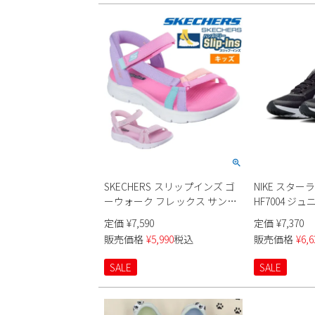
SKECHERS スリップインズ ゴ
NIKE スター
ーウォーク フレックス サンダ
HF7004 ジュ
ル 303028L キッズ
定価
¥
7,590
定価
¥
7,370
販売価格
¥
5,990
税込
販売価格
¥
6,6
SALE
SALE