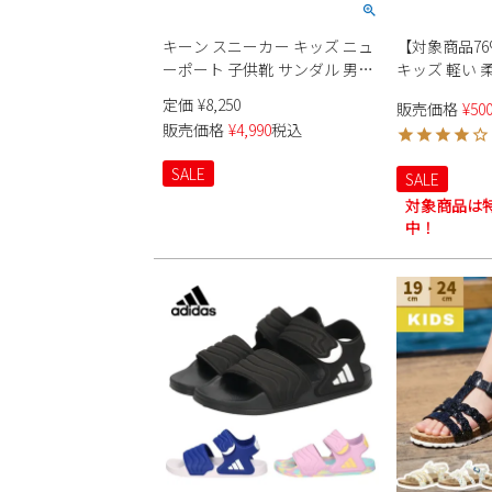
キーン スニーカー キッズ ニュ
【対象商品76
ーポート 子供靴 サンダル 男の
キッズ 軽い 
子 女の子 KEEN NEWPORT
エタイプ 履
定価
¥
8,250
販売価格
¥
50
SHOE 1026624 ブルー マルチカ
い 一人で履け
販売価格
¥
4,990
税込
ラー コンフォート アウトドア
防臭 抗菌 屈
【tki】
稚園 小学校 
SALE
SALE
子 女の子 ベ
対象商品は
先ゆったり
中！