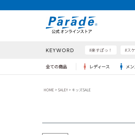
KEYWORD
検索
#楽すぽっ！
#ス
全ての商品
レディース
メン
Parad
HOME
SALE!!
キッズSALE
サンダル
サンダル
サンダル
レディース新入荷
レディースSALE
リュック
ケア用品
カジュ
トート
SKEC
レインシューズ
レインシューズ
レインシューズ
メンズ新入荷
メンズSALE
ボディバッグ
雑貨
ワーク
ショル
new b
asics
パンプス
スニーカー
スニーカー
キッズ新入荷
キッズSALE
ハンドバッグ
ブーツ
財布
瞬足
スニーカー
ビジネス・ドレスシューズ
スクール
ビジネスバッグ
ウェア
ローファー
ローファー
フォーマル