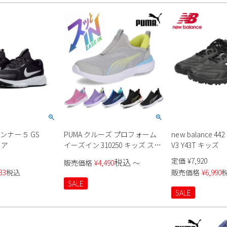
ランナー５ GS
PUMA クルーズ プロフォーム
new balance 44
ニア
イーズイン 310250 キッズ スニ
V3 Y43T キッズ
ーカースリッポン 男の子 女の
定価
¥
7,920
税込
販売価格
¥
4,490
〜
子
33
税込
販売価格
¥
6,990
SALE
SALE