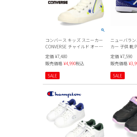
コンバース キッズ スニーカー
ニューバラン
CONVERSE チャイルド オール
カー 子供 靴 P
スター N Z HI スプラトゥーン3
ー ジュニア
定価
¥
7,480
定価
¥
7,590
コラボ 37303220 37303221 子供
ズ ベルクロ ne
販売価格
¥
4,990
税込
販売価格
¥
3,9
靴 ジュニア 白 黒 ハイカット
SALE
SALE