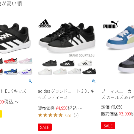
格が高い順
イト EL K キッズ
adidas グランドコート 3.0 J キ
プーマ スニーカー 
ッズ レディース
ズ ガールズ 3979
税込
90
〜
ケーブン 2.0 PUMA
定価
¥
6,050
税込
販売価格
¥
4,950
〜
ルクロ シューズ
販売価格
¥
3,990
（
2
）
5.00
SALE
SALE