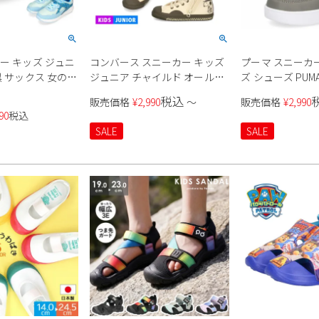
ー キッズ ジュニ
コンバース スニーカー キッズ
プーマ スニーカー
黒 サックス 女の子
ジュニア チャイルド オールス
ズ シューズ PUMA
cm防水 運動靴 子
ター Ｎ ピーナッツ HI 37303110
サマーキャンプ A
税込
販売価格
¥
2,990
〜
販売価格
¥
2,990
シューズ マジック
37302940 converse
ント 395442 01 
90
税込
P
レー 水玉 ベビー
SALE
SALE