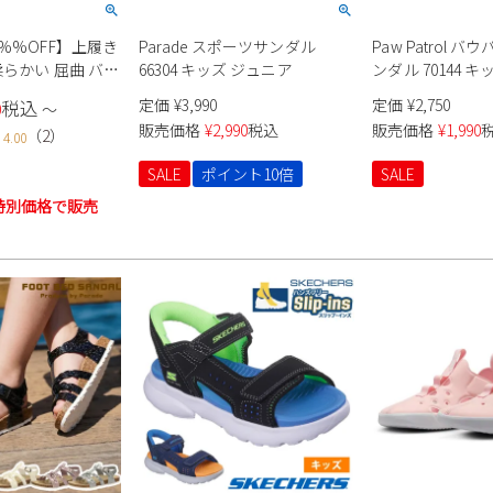
%%OFF】上履き
Parade スポーツサンダル
Paw Patrol 
柔らかい 屈曲 バレ
66304 キッズ ジュニア
ンダル 70144 キ
きやすい 脱ぎやす
定価
¥
3,990
定価
¥
2,750
税込
0
〜
る 子供靴 日本製
販売価格
¥
2,990
税込
販売価格
¥
1,990
（
2
）
4.00
曲ソール 保育園 幼
大きいサイズ 男の
SALE
ポイント10倍
SALE
ビー 白ズック つま
特別価格で販売