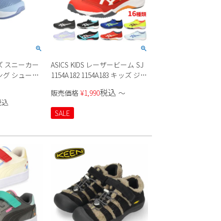
ズ スニーカー
ASICS KIDS レーザービーム SJ
ング シューズ
1154A182 1154A183 キッズ ジュ
 ID9145
ニア
税込
販売価格
¥
1,990
〜
K 面ファスナー
税込
ム紐 ブルー 水
SALE