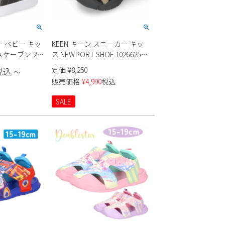
 ベビー キッ
KEEN キーン スニーカー キッ
 ケーブン 2.0
ズ NEWPORT SHOE 1026625
C+ インファ
Tps Big Foot Gold ブラック 黒
定価
¥
8,250
税込
〜
ホワイト 02 グ
ボア もこもこ 子供靴 サンダル
販売価格
¥
4,990
税込
靴
コンフォート アウトドア セー
ル 【tki】
SALE