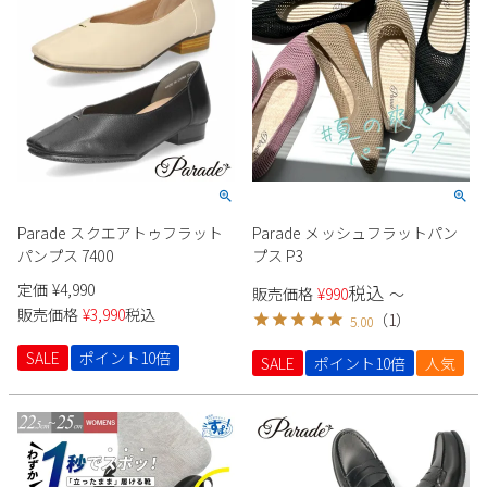
Parade スクエアトゥフラット
Parade メッシュフラットパン
パンプス 7400
プス P3
定価
¥
4,990
税込
販売価格
¥
990
〜
販売価格
¥
3,990
税込
（
1
）
5.00
SALE
ポイント10倍
SALE
ポイント10倍
人気