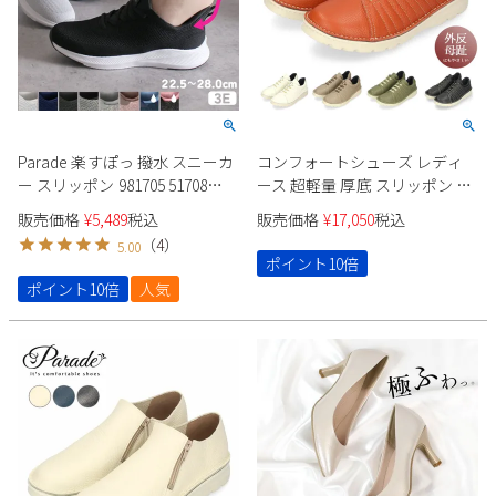
Parade 楽すぽっ 撥水 スニーカ
コンフォートシューズ レディ
ー スリッポン 981705 51708
ース 超軽量 厚底 スリッポン カ
51711 ユニセックス
ジュアルスニーカー 幅広 4E
販売価格
¥
5,489
税込
販売価格
¥
17,050
税込
7280 Parade 履きやすい 痛くな
（
4
）
5.00
い 軽い 伸びる 外反母趾 靴 本革
ポイント10倍
ブラック 黒
ポイント10倍
人気