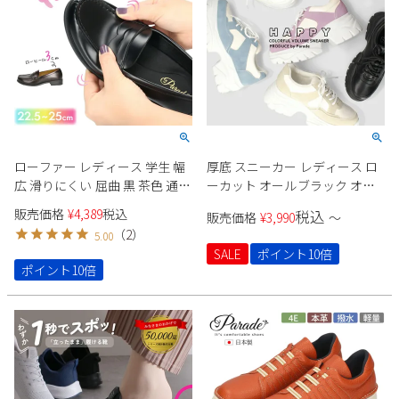
ローファー レディース 学生 幅
厚底 スニーカー レディース ロ
広 滑りにくい 屈曲 黒 茶色 通学
ーカット オールブラック オー
学生靴 痛くない 柔らかい 人工
ルホワイト ベージュ オレンジ
販売価格
¥
4,389
税込
税込
販売価格
¥
3,990
〜
皮革 卒業式 入学式 高校生
パープル ラベンダー ブルー 推
（
2
）
5.00
Parade 991101
し活 オタ活 参戦靴 Parade 6894
SALE
ポイント10倍
7095
ポイント10倍