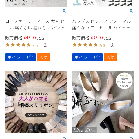
ローファー レディース 大人 ヒ
パンプス ビジネス フォーマル
ール 痛くない 疲れない パンプ
痛くない ローヒール ハイヒー
ス ビットローファー コインロ
ル ストラップ レディース 黒 防
販売価格
¥
4,990
税込
販売価格
¥
3,990
税込
ーファー 靴 太ヒール スクエア
水 3E 靴 スクエアトゥ parade
（
2
）
（
3
）
4.50
5.00
トゥ 極ふわっ Parade 22042
極ふわっ
23066
ポイント10倍
人気
ポイント10倍
人気