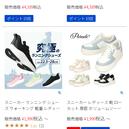
ンクソール プラットフォーム
ックスフォード プラットフォ
販売価格
¥
4,389
税込
販売価格
¥
4,389
税込
金具 ブラック 靴 Parade パレー
ーム 黒 太ヒール 6cm マニッシ
ド 1146
ュ 靴 ブラック Parade パレード
ポイント10倍
ポイント10倍
1126
スニーカー ランニング シュー
スニーカー レディース 靴 ロー
ズ ウォーキング 軽量 レディー
カット 厚底 ボリュームソール
ス メンズ 運動靴 マラソン フィ
バイカラー カジュアル スタイ
税込
税込
販売価格
¥
1,990
〜
販売価格
¥
1,990
〜
ットネス ジム ローカット ポッ
ルアップ 軽量 Parade CT-7433
（
1
）
5.00
プコーンソール 991703 Parade
パレード