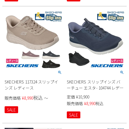
SKECHERS 117324 スリップイ
SKECHERS スリップインズ バ
ンズ レディース
ーチュー エスタ- 104744 レディ
ース
定価
¥
10,900
税込
販売価格
¥
8,990
〜
販売価格
¥
8,990
税込
SALE
SALE