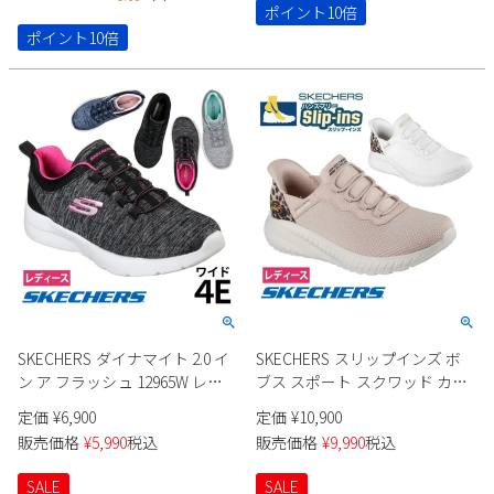
極ふわっ 19141 19165 Parade
わっ 19143 19164 Parade
ポイント10倍
ポイント10倍
SKECHERS ダイナマイト 2.0 イ
SKECHERS スリップインズ ボ
ン ア フラッシュ 12965W レデ
ブス スポート スクワッド カオ
ィース
ス 117499 レディース
定価
¥
6,900
定価
¥
10,900
販売価格
¥
5,990
税込
販売価格
¥
9,990
税込
SALE
SALE