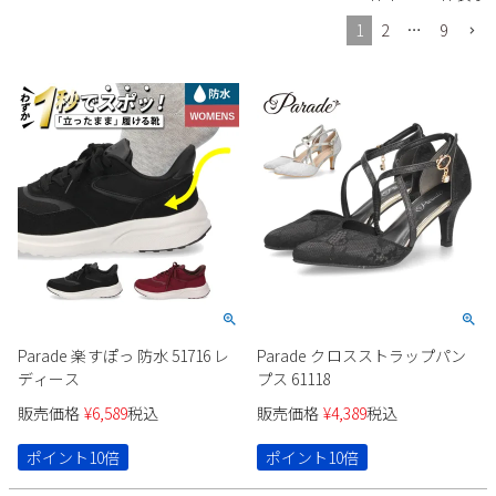
Parade
雑貨
Parade
ウェア
1
2
…
9
ご利用ガイド
ビジネスバッグ
SKECHERS
SKECHERS
Parade
new balance
会員サービス
トートバッグ
moz
SKECHERS
asics
ショルダーバッグ
new balance
お問い合わせ
GAP
瞬足
puma
財布
メルマガ購買
EDWIN
new balance
営業日カレンダー
Parade 楽すぽっ 防水 51716 レ
Parade クロスストラップパン
ディース
プス 61118
休業日
お問い合わせ窓口休業日
販売価格
¥
6,589
税込
販売価格
¥
4,389
税込
2026 年8月
ポイント10倍
ポイント10倍
日
月
火
水
木
金
土
1