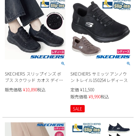
SKECHERS スリップインズ ボ
SKECHERS サミッツ アンノウ
ブス スクワッド カオス デイリ
ン トレイル150254 レディース
ーグリッツ 117622 レディース
販売価格
¥
10,890
税込
定価
¥
11,500
販売価格
¥
9,990
税込
SALE