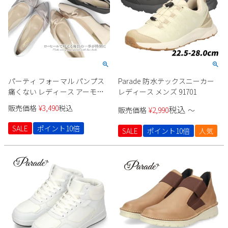
パーティ フォーマル パンプス
Parade 防水テックスニーカー
痛くない レディース アーモン
レディース メンズ 91701
ドトゥ 極ふわっ ドレス ローヒ
販売価格
¥
3,490
税込
税込
販売価格
¥
2,990
〜
ール ２cm ブラック ベージュ
シルバー Parade 24008
SALE
ポイント10倍
SALE
ポイント10倍
人気