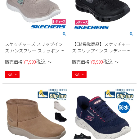
スケッチャーズ スリップイン
【CM掲載商品】スケッチャー
ズ ハンズフリー スリッポン ス
ズ スリップインズ レディース
ニーカー レディース サミッツ
スニーカー 厚底 ハンズフリー
税込
税込
販売価格
¥
7,990
〜
販売価格
¥
9,990
〜
ニュー デイリー Slip-ins
スリッポン ウォーキングシュ
SKECHERS 150263 SUMMITS
ーズ SKECHERS Slip-ins グライ
SALE
SALE
NEW DAILY BBK TPE ブラック
ドステップ プロ 150420 ブラッ
黒 トープ ノーマル幅 履きやす
ク トープ マルチ 靴 履きやすい
い 紐靴
ゴム紐 ノーマル幅 黒