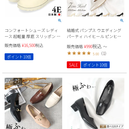
コンフォートシューズ レディ
結婚式 パンプス ウエディング
ース 超軽量 厚底 スリッポン カ
パーティ ハイヒール ピンヒー
ジュアルスニーカー 幅広 4E 革
ル ポインテッドトゥ 痛くない
販売価格
¥
16,500
税込
税込
販売価格
¥
990
〜
靴 7301 Parade 履きやすい 痛く
22091 ラメ スエード 生地 極ふ
（
1
）
5.00
ない 軽い 伸びる 外反母趾 靴
わっ Parade シンプル きれいめ
ポイント10倍
セレモニー オケージョン
SALE
ポイント10倍