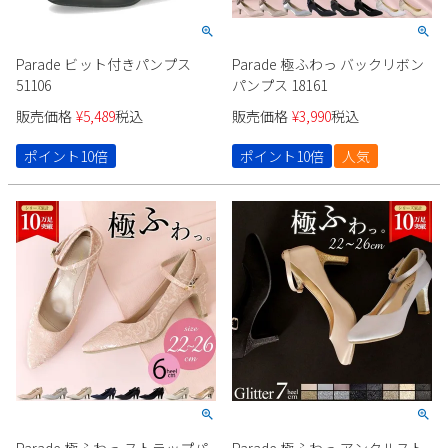
Parade ビット付きパンプス
Parade 極ふわっ バックリボン
51106
パンプス 18161
販売価格
¥
5,489
税込
販売価格
¥
3,990
税込
ポイント10倍
ポイント10倍
人気
Parade 極ふわっ ストラップパ
Parade 極ふわっ アンクルスト