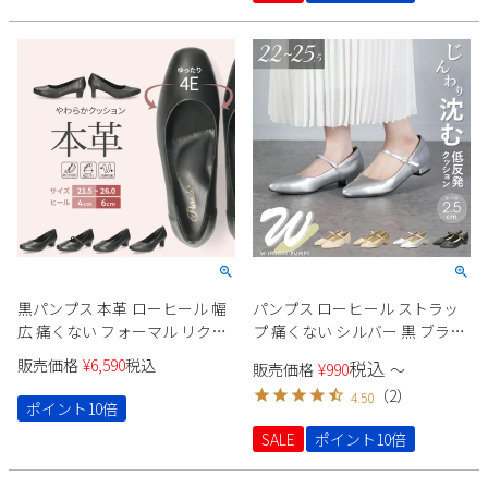
黒パンプス 本革 ローヒール 幅
パンプス ローヒール ストラッ
広 痛くない フォーマル リクル
プ 痛くない シルバー 黒 ブラッ
ート ビジネス 冠婚葬祭 4E ゆっ
ク 大きいサイズ 小さいサイズ
販売価格
¥
6,590
税込
税込
販売価格
¥
990
〜
たり幅 大きいサイズ 小さいサ
レディース ポインテッド ヒー
（
2
）
4.50
イズ ストラップ Parade
ル2cm Parade 23070
ポイント10倍
SALE
ポイント10倍