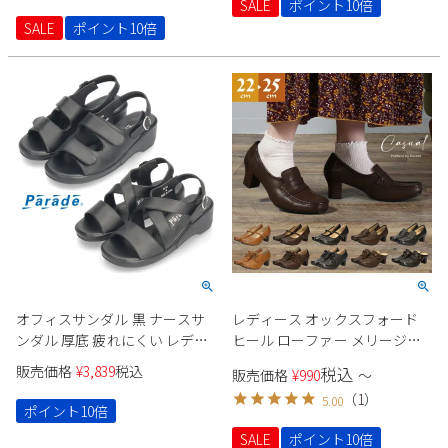
SALE
ポイント10倍
SALE
ポイント10倍
オフィスサンダル 黒 ナースサ
レディース オックスフォード
ンダル 厚底 疲れにくい レディ
ヒール ローファー メリージェ
ース サンダル ブラック ベルト
ーン パンプス サボ 黒 ブラック
販売価格
¥
3,839
税込
税込
販売価格
¥
990
〜
ストラップ Parade パレード
ブラウン 茶 キャメル Parade
（
1
）
5.00
991102 991103
ポイント10倍
SALE
ポイント10倍