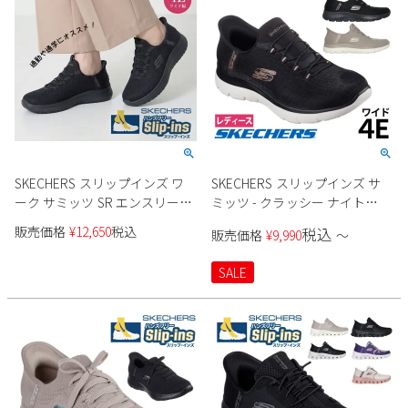
SKECHERS スリップインズ ワ
SKECHERS スリップインズ サ
ーク サミッツ SR エンスリー
ミッツ - クラッシー ナイト
108144W レディース
150128W レディース
販売価格
¥
12,650
税込
税込
販売価格
¥
9,990
〜
SALE