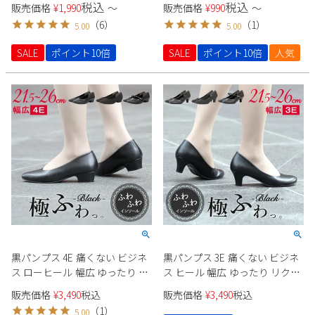
税込
税込
販売価格
¥
1,990
〜
販売価格
¥
990
〜
（
6
）
（
1
）
5.00
5.00
SALE
ポイント10倍
SALE
ポイント10倍
人気
黒パンプス 4E 痛くない ビジネ
黒パンプス 3E 痛くない ビジネ
ス ローヒール 幅広 ゆったり リ
ス ヒール 幅広 ゆったり リクル
クルート フォーマル ストラッ
ート フォーマル ストラップ オ
販売価格
¥
3,490
税込
販売価格
¥
3,490
税込
プ オフィス 仕事 靴 レディース
フィス 仕事 靴 レディース 極ふ
（
1
）
5.00