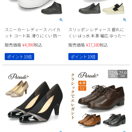
スニーカー レディース ハイカ
スリッポン レディース 疲れに
ット コート系 滑りにくい 防滑
くい はっ水 本革 幅広 ゆったり
4cm防水 スポーツ 黒 ブラック
日本製 コンフォートシューズ
販売価格
¥
4,990
税込
販売価格
¥
17,380
税込
白 ホワイト Parade 91702 ふん
4E 軽量 靴 ブラック 黒 キャメル
わりインソール
アイボリー 7307 パレード
ポイント10倍
ポイント10倍
Parade