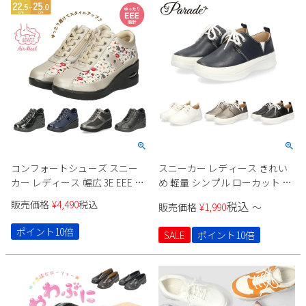
コンフォートシューズ スニー
スニーカー レディース きれい
カー レディース 幅広 3E EEE ヒ
め 軽量 シンプル ローカット レ
ール ウエッジ ウェッジ 6cm サ
ースアップ 歩きやすい クッシ
販売価格
¥
4,490
税込
税込
販売価格
¥
1,990
〜
イドファスナー エアークッシ
ョン性 2345 Parade
ョン レースアップ 紐 991401
ポイント10倍
SALE
ポイント10倍
991402 991404 Parade