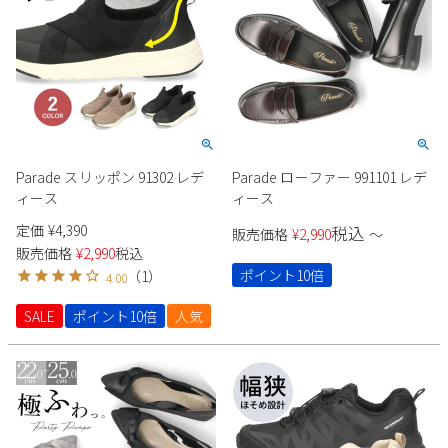
Parade スリッポン 91302 レデ
Parade ローファー 991101 レデ
ィース
ィース
定価
¥
4,390
税込
販売価格
¥
2,990
〜
販売価格
¥
2,990
税込
ポイント10倍
（
1
）
4.00
SALE
ポイント10倍
人気