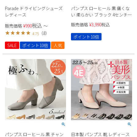
Parade ドライビングシューズ
パンプス ローヒール 黒 痛くな
レディース
い 柔らかい ブラック 4センチ
スエード 太ヒール チャンキー
販売価格
¥
3,990
税込
税込
販売価格
¥
990
〜
ヒール ポインテッドトゥ 飾り
（
8
）
4.75
ドークレ 22cm 極ふわっ 21114
ポイント10倍
Parade カジュアル パーティー
SALE
ポイント10倍
人気
セレモニー
パンプス ローヒール 黒 チャン
日本製 パンプス 靴 レディース