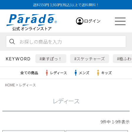
送料550円 3,980円(税込)以上で送料無料！
ログイン
会員登録
お気に入り
カート
#楽すぽっ！
#スケッチャーズ
#極ふ
KEYWORD
全ての商品
レディース
メンズ
キッズ
HOME
レディース
レディース
レディース
メンズ
すべての商品
9
件中
1
-
9
件表示