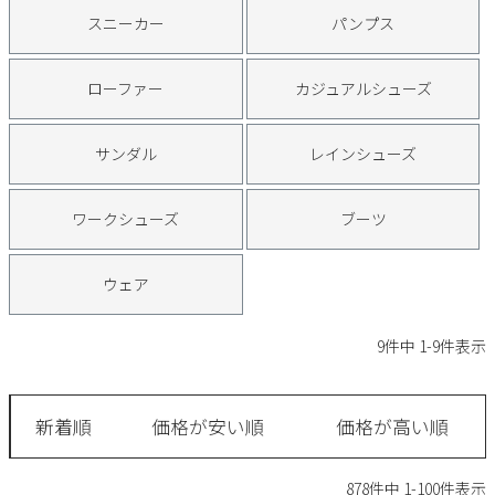
サンダル
キッズ
スニーカー
パンプス
すべての商品
レインシューズ
サンダル
NEW
ローファー
カジュアルシューズ
すべての商品
パンプス
レインシューズ
サンダル
レインシューズ
サンダル
SALE
スニーカー
すべての商品
スニーカー
レインシューズ
ワークシューズ
ブーツ
ローファー
レディース新入荷
バッグ
ビジネス・ドレスシューズ
すべての商品
スニーカー
カジュアルシューズ
ウェア
メンズ新入荷
ローファー
レディースSALE
雑貨
スクール
すべての商品
ワークシューズ
キッズ新入荷
9
件中
1
-
9
件表示
カジュアルシューズ
メンズSALE
フォーマル
リュック
詳細検索
ブーツ
すべての商品
ワークシューズ
キッズSALE
新着順
価格が安い順
価格が高い順
ブーツ
ボディバッグ
ウェア
ケア用品
ブーツ
店舗一覧
878
件中
1
-
100
件表示
ハンドバッグ