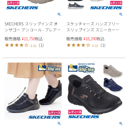
SKECHERS スリップインズ オ
スケッチャーズ ハンズフリー
ンザゴー アンコール - ブレア
スリップインズ スニーカー
144853 レディース ブーツ
124846W レディース SKECHERS
販売価格
¥
13,750
税込
販売価格
¥
16,390
税込
GOWALKFLE ローカット 防水
（
1
）
（
1
）
4.00
4.00
4E