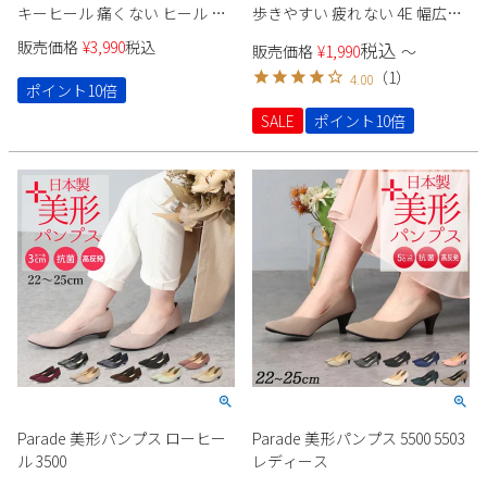
キーヒール 痛くない ヒール ブ
歩きやすい 疲れない 4E 幅広
ラック 5センチ スムース ヌバッ
5cm ヒール アーモンドトゥ 高
販売価格
¥
3,990
税込
税込
販売価格
¥
1,990
〜
ク レザー調 太ヒール スクエア
反発 痛くなりにくい 走れる
（
1
）
4.00
トゥ 極ふわっ 21115 Parade 靴
Parade 美形パンプス 4500
ポイント10倍
SALE
ポイント10倍
Parade 美形パンプス ローヒー
Parade 美形パンプス 5500 5503
ル 3500
レディース