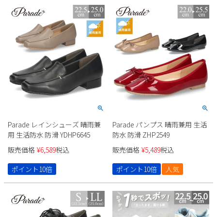
2
3
4
5
6
7
8
9
10
11
12
13
14
15
16
17
18
19
20
21
22
23
24
25
26
27
28
29
30
31
2026 年9月
日
月
火
水
木
金
土
1
2
3
4
5
Parade レインシューズ 晴雨兼
Parade パンプス 晴雨兼用 生活
6
7
8
9
10
11
12
用 生活防水 防滑 YDHP6645
防水 防滑 ZHP2549
13
14
15
16
17
18
19
販売価格
¥
6,589
税込
販売価格
¥
5,489
税込
20
21
22
23
24
25
26
27
28
29
30
ポイント10倍
ポイント10倍
人気