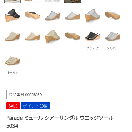
Parade
雑貨
Parade
ウェア
ご利用ガイド
ビジネスバッグ
SKECHERS
SKECHERS
Parade
new balance
会員サービス
トートバッグ
moz
SKECHERS
asics
ショルダーバッグ
new balance
お問い合わせ
ブラック
シルバー
GAP
瞬足
puma
財布
メルマガ購買
EDWIN
ゴールド
new balance
営業日カレンダー
商品番号
00025850
休業日
お問い合わせ窓口休業日
SALE
ポイント10倍
2026 年8月
Parade ミュール シアーサンダル ウエッジソール
日
月
火
水
木
金
土
5034
1