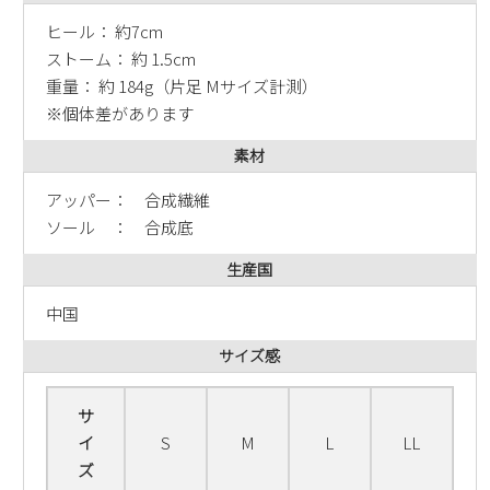
新規会員登録
ヒール： 約7cm
ストーム： 約 1.5cm
会社概要
重量： 約 184g（片足 Mサイズ計測）
※個体差があります
プライバシーポリシー
素材
アッパー： 合成繊維
特定商取引法に基づく表示
ソール ： 合成底
お問い合わせ
生産国
中国
サイズ感
サ
イ
S
M
L
LL
ズ