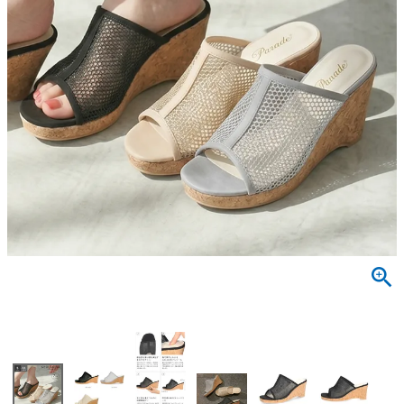
サンダル
キッズ
すべての商品
レインシューズ
サンダル
NEW
すべての商品
パンプス
レインシューズ
サンダル
SALE
スニーカー
すべての商品
スニーカー
レインシューズ
ローファー
レディース新入荷
バッグ
ビジネス・ドレスシューズ
すべての商品
スニーカー
カジュアルシューズ
メンズ新入荷
ローファー
レディースSALE
雑貨
スクール
すべての商品
ワークシューズ
キッズ新入荷
カジュアルシューズ
メンズSALE
フォーマル
リュック
詳細検索
ブーツ
すべての商品
ワークシューズ
キッズSALE
ブーツ
ボディバッグ
ウェア
ケア用品
ブーツ
店舗一覧
ハンドバッグ