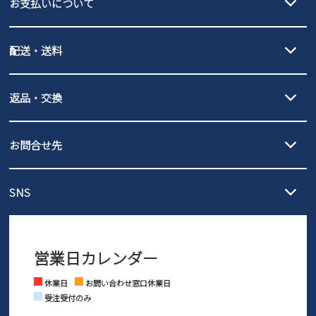
お支払いについて
new balance
クレジットカード決済、AmazonPay決済、
配送・送料
PayPay（オンライン決済）、代金引換のご利用が可能です。
詳しくは
ご利用ガイド
をご確認ください。
【宅配便】
【ネコポス】
返品・交換
北海道・本州・四国・九州…550円
全国一律…220円（税込）
沖縄…1,980円
発送日・送料詳細については
ご利用ガイド
を
履いてみないとわからない靴だからこそ、サイズ交換にかかる送料
3,980円（税込）以上お買い上げで送料無料
ご利用ください。
お問合せ先
の片道無料サービスを実施中！
3,980円（税込）以上お買い上げで送料1,425円
【サイズ交換期間延長のお知らせ】
メール :
info@parade-shoes.jp
ただいまギフト用としてのご利用が増えていることを受け、プレゼ
発送日・送料詳細については
ご利用ガイド
を
SNS
営業時間：11時～17時
ントとしても安心してご利用いただけるよう、サイズ交換の受付期
ご利用ください。
メールの返信につきましては、
間を「お届けから30日間」へと延長いたしました。
3営業日以内にさせていただいております。
商品到着後30日以内にメールにてお申し出ください。折り返し詳細
※お問い合わせは現在メール
で受け付けております。
なご案内をお送りいたします。詳しくは
ご利用ガイド
をご利用くだ
営業日カレンダー
※土日祝はお問い合わせ窓口休業日となります。
さい。
Instagram
Facebook
休業日
お問い合わせ窓口休業日
受注受付のみ