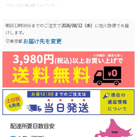
やすい コルク風 合皮 フェイクレザー
明日
12時00分
までのご注文で
2026/08/12（水）
に
佐川急便
でお届
けします。
お届け先を変更
東京都