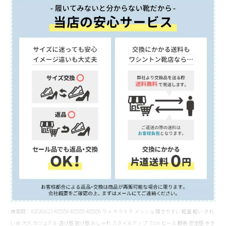
検索用：#2026ss23 485554 485555 485556 ラメ キラキラ メッシュ 履きやすい 軽量 軽い きれ
いめ 大人 カジュアル 透け感 抜け感 おしゃれ スタイルアップ ７cm ヒール 脚長 安定感 歩き