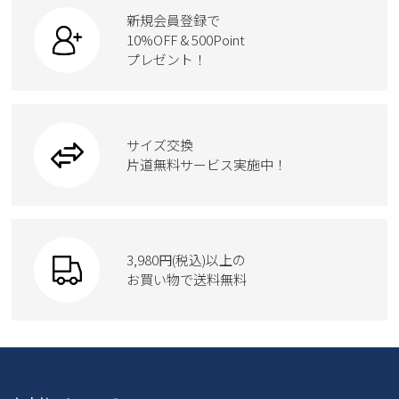
スニーカー
カジュアルシューズ
ボディバッグ
新規会員登録で
ローファー
ケア用品
10%OFF & 500Point
スクール
ワークシューズ
プレゼント！
ハンドバッグ
カジュアルシューズ
雑貨
フォーマル
ブーツ
ビジネスバッグ
ワークシューズ
ブーツ
サイズ交換
ウェア
トートバッグ
ブーツ
片道無料サービス実施中！
Parade
ショルダーバッグ
Parade
ウェア
SKECHERS
財布
SKECHERS
3,980円(税込)以上の
Parade
new balance
お買い物で送料無料
moz
SKECHERS
asics
new balance
GAP
瞬足
puma
EDWIN