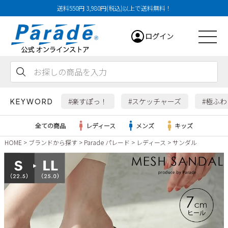
送料550円 3,980円(税込)以上で送料無料！
ログイン
会員登録
お気に入り
カート
#楽すぽっ！
#スケッチャーズ
#極ふ
KEYWORD
全ての商品
レディース
メンズ
キッズ
HOME
ブランドから探す
Parade パレード
レディース
サンダル
レディース
メンズ
すべての商品