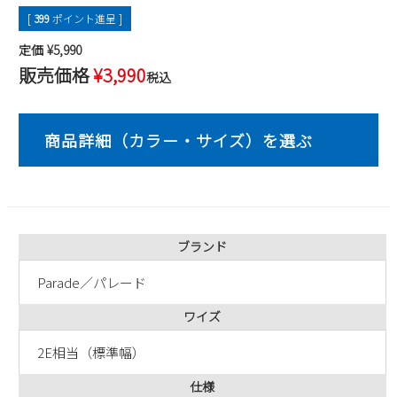
[
399
ポイント進呈 ]
2
3
4
5
6
7
8
9
10
11
12
13
14
15
定価
¥
5,990
16
17
18
19
20
21
22
販売価格
¥
3,990
税込
23
24
25
26
27
28
29
30
31
2026 年9月
日
月
火
水
木
金
土
1
2
3
4
5
6
7
8
9
10
11
12
ブランド
13
14
15
16
17
18
19
20
21
22
23
24
25
26
Parade／パレード
27
28
29
30
ワイズ
2E相当（標準幅）
仕様