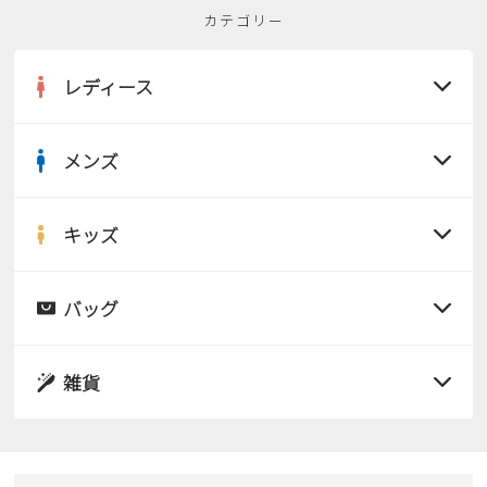
カテゴリー
レディース
メンズ
すべての商品
サンダル
キッズ
すべての商品
レインシューズ
サンダル
バッグ
すべての商品
パンプス
レインシューズ
サンダル
雑貨
スニーカー
すべての商品
スニーカー
レインシューズ
ローファー
リュック
ビジネス・ドレスシューズ
すべての商品