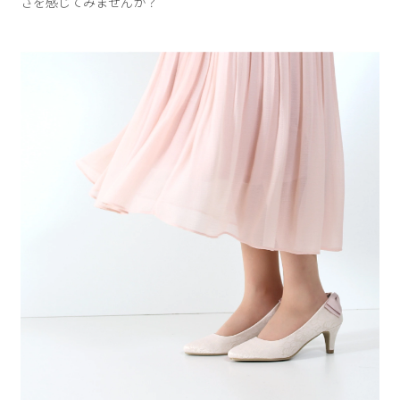
さを感じてみませんか？
Parade
雑貨
Parade
ウェア
ご利用ガイド
ビジネスバッグ
SKECHERS
SKECHERS
Parade
new balance
会員サービス
トートバッグ
moz
SKECHERS
asics
ショルダーバッグ
new balance
お問い合わせ
GAP
瞬足
puma
財布
メルマガ購買
EDWIN
new balance
営業日カレンダー
休業日
お問い合わせ窓口休業日
2026 年8月
日
月
火
水
木
金
土
1