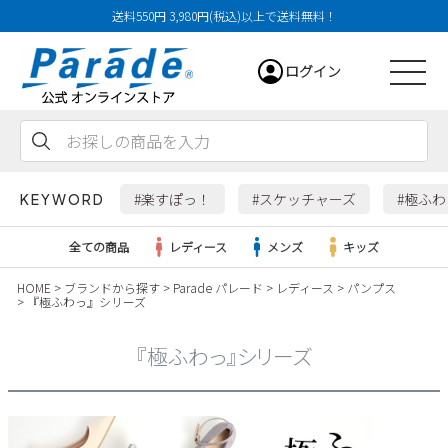
送料550円 3,980円(税込)以上で送料無料！
ログイン
会員登録
お気に入り
カート
#楽すぽっ！
#スケッチャーズ
#極ふ
KEYWORD
全ての商品
レディース
メンズ
キッズ
HOME
ブランドから探す
Parade パレード
レディース
パンプス
『極ふわっ』シリーズ
レディース
『極ふわっ』シリーズ
メンズ
すべての商品