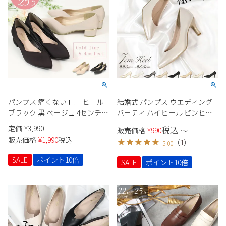
パンプス 痛くない ローヒール
結婚式 パンプス ウエディング
ブラック 黒 ベージュ 4センチ
パーティ ハイヒール ピンヒー
太ヒール セレモニー パーティ
ル ポインテッドトゥ 痛くない
定価
¥
3,990
税込
販売価格
¥
990
〜
ー ポインテッドトゥ 飾り 22095
22091 ラメ スエード 生地 極ふ
販売価格
¥
1,990
税込
（
1
）
5.00
Vカット 極ふわっ Parade
わっ Parade シンプル きれいめ
セレモニー オケージョン
SALE
ポイント10倍
SALE
ポイント10倍