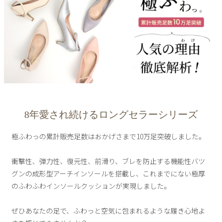
サンダル
キッズ
すべての商品
レインシューズ
サンダル
NEW
すべての商品
パンプス
レインシューズ
サンダル
SALE
スニーカー
すべての商品
スニーカー
レインシューズ
ローファー
レディース新入荷
バッグ
ビジネス・ドレスシューズ
8年愛され続けるロングセラーシリーズ
すべての商品
スニーカー
カジュアルシューズ
メンズ新入荷
ローファー
極ふわっの累計販売足数はおかげさまで10万足突破しました。
レディースSALE
雑貨
スクール
すべての商品
ワークシューズ
キッズ新入荷
カジュアルシューズ
衝撃性、弾力性、復元性、前滑り、ブレを防止する機能性バツ
メンズSALE
フォーマル
リュック
詳細検索
グンの成形型アーチインソールを搭載し、これまでにない極厚
ブーツ
すべての商品
ワークシューズ
のふわふわインソールクッションが実現しました。
キッズSALE
ブーツ
ボディバッグ
ウェア
ケア用品
ブーツ
ぜひあなたの足で、ふわっと空気に包まれるような履き心地よ
店舗一覧
ハンドバッグ