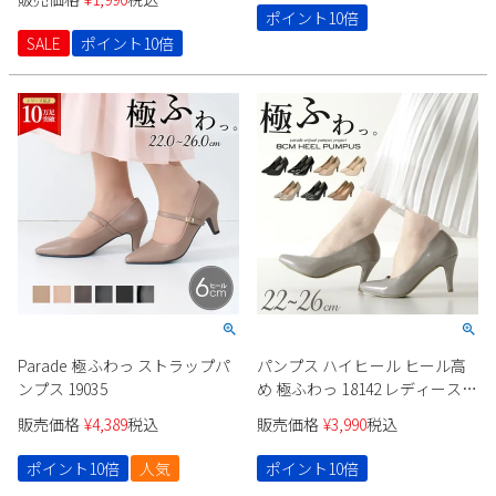
Parade 24014
ポイント10倍
SALE
ポイント10倍
Parade 極ふわっ ストラップパ
パンプス ハイヒール ヒール高
ンプス 19035
め 極ふわっ 18142 レディース
ブラック シルバー グレー ベー
販売価格
¥
4,389
税込
販売価格
¥
3,990
税込
ジュ エナメル スエード クロコ
型押し
ポイント10倍
人気
ポイント10倍