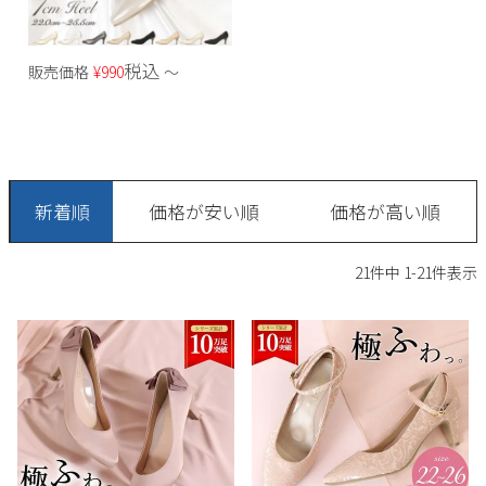
税込
販売価格
¥
990
〜
新着順
価格が安い順
価格が高い順
21
件中
1
-
21
件表示