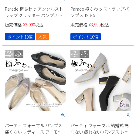
Parade 極ふわっ アンクルスト
Parade 極ふわっ ストラップパ
ラップ グリッター パンプス
ンプス 19035
18160
販売価格
¥
3,990
税込
販売価格
¥
3,990
税込
ポイント10倍
人気
ポイント10倍
パーティ フォーマル パンプス
パーティ フォーマル 結婚式 痛
痛くない レディース アーモン
くない 疲れない パンプス レデ