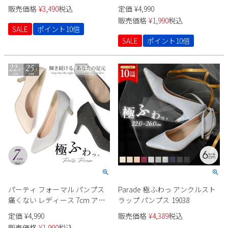
ドトゥ 極ふわっ ドレス ローヒ
ィース 6.5cm ドレス アーモン
販売価格
¥
3,490
税込
定価
¥
4,990
ール ２cm ブラック ベージュ
ドトゥ 極ふわっ 太ヒール ロー
販売価格
¥
1,990
税込
シルバー Parade 24008
ヒール ラメヒール Parade
SALE
ポイント10倍
24015
SALE
ポイント10倍
パーティ フォーマル パンプス
Parade 極ふわっ アンクルスト
痛くない レディース 7cm アー
ラップ パンプス 19038
モンドトゥ 極ふわっ ドレス ハ
定価
¥
4,990
販売価格
¥
4,389
税込
イヒール ラメヒール キラキラ
販売価格
¥
1,990
税込