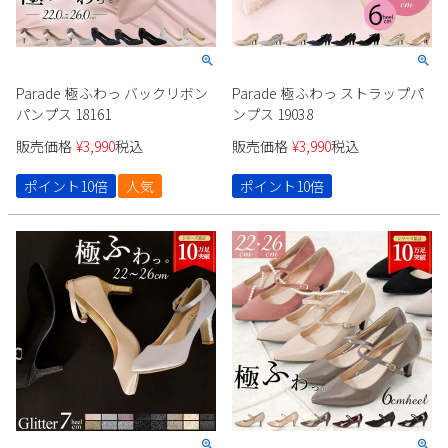
Parade 極ふわっ バックリボン
Parade 極ふわっ ストラップパ
パンプス 18161
ンプス 19038
販売価格
¥
3,990
税込
販売価格
¥
3,990
税込
ポイント10倍
人気
ポイント10倍