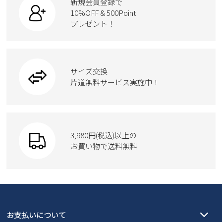
新規会員登録で
ローファー
ケア用品
10%OFF & 500Point
スクール
ワークシューズ
プレゼント！
ハンドバッグ
カジュアルシューズ
雑貨
フォーマル
ブーツ
ビジネスバッグ
ワークシューズ
ブーツ
サイズ交換
ウェア
トートバッグ
ブーツ
片道無料サービス実施中！
Parade
ショルダーバッグ
Parade
ウェア
SKECHERS
財布
SKECHERS
3,980円(税込)以上の
Parade
new balance
お買い物で送料無料
moz
SKECHERS
asics
new balance
GAP
瞬足
puma
EDWIN
お支払いについて