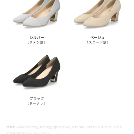
検索用：#2024aw12 #cgy-lady #cgy-pps #cgy-lady #cgy-cmny #heel-mid #ckyheel 293699
293701 293700 22cm 25cm 25.5cm