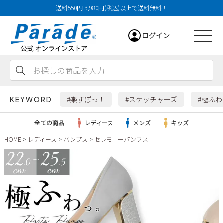
送料550円 3,980円(税込)以上で送料無料！
ログイン
会員登録
お気に入り
カート
#楽すぽっ！
#スケッチャーズ
#極ふ
KEYWORD
全ての商品
レディース
メンズ
キッズ
HOME
レディース
パンプス
セレモニーパンプス
レディース
メンズ
すべての商品