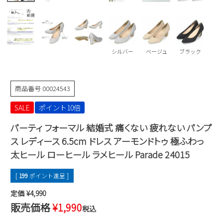
Parade
雑貨
Parade
ウェア
ご利用ガイド
ビジネスバッグ
SKECHERS
SKECHERS
Parade
new balance
会員サービス
トートバッグ
シルバー
ベージュ
ブラック
moz
SKECHERS
asics
ショルダーバッグ
new balance
お問い合わせ
GAP
商品番号
00024543
瞬足
puma
財布
メルマガ購買
SALE
ポイント10倍
EDWIN
パーティ フォーマル 結婚式 痛くない 疲れない パンプ
new balance
ス レディース 6.5cm ドレス アーモンドトゥ 極ふわっ
太ヒール ローヒール ラメヒール Parade 24015
営業日カレンダー
休業日
お問い合わせ窓口休業日
[
199
ポイント進呈 ]
定価
¥
4,990
2026 年8月
販売価格
¥
1,990
日
月
火
水
木
金
土
税込
1