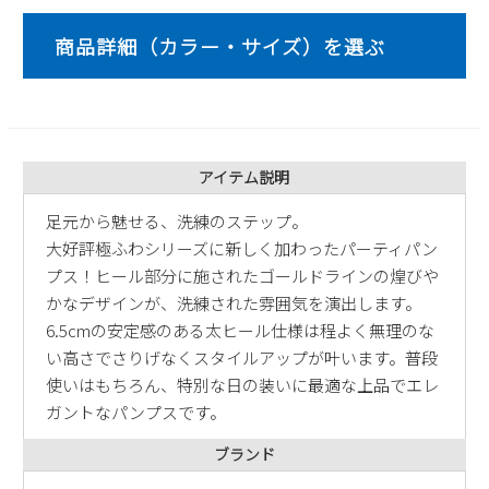
2
3
4
5
6
7
8
9
10
11
12
13
14
15
16
17
18
19
20
21
22
23
24
25
26
27
28
29
30
31
アイテム説明
2026 年9月
足元から魅せる、洗練のステップ。
日
月
火
水
木
金
土
大好評極ふわシリーズに新しく加わったパーティパン
1
2
3
4
5
プス！ヒール部分に施されたゴールドラインの煌びや
6
7
8
9
10
11
12
かなデザインが、洗練された雰囲気を演出します。
13
14
15
16
17
18
19
6.5cmの安定感のある太ヒール仕様は程よく無理のな
20
21
22
23
24
25
26
い高さでさりげなくスタイルアップが叶います。普段
27
28
29
30
使いはもちろん、特別な日の装いに最適な上品でエレ
ガントなパンプスです。
ブランド