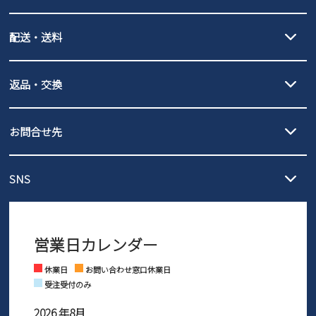
new balance
クレジットカード決済、AmazonPay決済、
配送・送料
PayPay（オンライン決済）、代金引換のご利用が可能です。
詳しくは
ご利用ガイド
をご確認ください。
【宅配便】
【ネコポス】
返品・交換
北海道・本州・四国・九州…550円
全国一律…220円（税込）
沖縄…1,980円
発送日・送料詳細については
ご利用ガイド
を
履いてみないとわからない靴だからこそ、サイズ交換にかかる送料
3,980円（税込）以上お買い上げで送料無料
ご利用ください。
お問合せ先
の片道無料サービスを実施中！
3,980円（税込）以上お買い上げで送料1,425円
【サイズ交換期間延長のお知らせ】
メール :
info@parade-shoes.jp
ただいまギフト用としてのご利用が増えていることを受け、プレゼ
発送日・送料詳細については
ご利用ガイド
を
SNS
営業時間：11時～17時
ントとしても安心してご利用いただけるよう、サイズ交換の受付期
ご利用ください。
メールの返信につきましては、
間を「お届けから30日間」へと延長いたしました。
3営業日以内にさせていただいております。
商品到着後30日以内にメールにてお申し出ください。折り返し詳細
※お問い合わせは現在メール
で受け付けております。
なご案内をお送りいたします。詳しくは
ご利用ガイド
をご利用くだ
営業日カレンダー
※土日祝はお問い合わせ窓口休業日となります。
さい。
Instagram
Facebook
休業日
お問い合わせ窓口休業日
受注受付のみ
2026 年8月