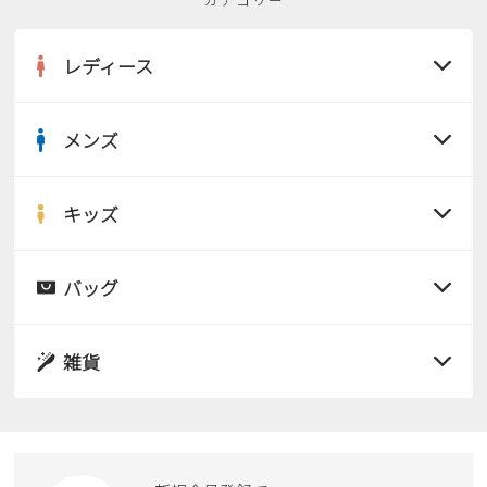
レディース
メンズ
すべての商品
サンダル
キッズ
すべての商品
レインシューズ
サンダル
バッグ
すべての商品
パンプス
レインシューズ
サンダル
雑貨
スニーカー
すべての商品
スニーカー
レインシューズ
ローファー
リュック
ビジネス・ドレスシューズ
すべての商品
スニーカー
カジュアルシューズ
ボディバッグ