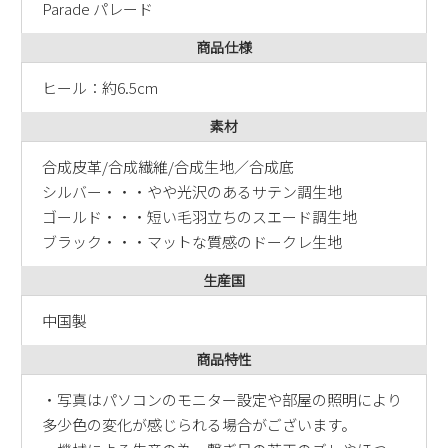
Parade パレード
新規会員登録
商品仕様
会社概要
ヒール：約6.5cm
素材
プライバシーポリシー
合成皮革/合成繊維/合成生地／合成底
特定商取引法に基づく表示
シルバー・・・やや光沢のあるサテン調生地
ゴールド・・・短い毛羽立ちのスエード調生地
お問い合わせ
ブラック・・・マットな質感のドークレ生地
生産国
中国製
商品特性
・写真はパソコンのモニター設定や部屋の照明により
多少色の変化が感じられる場合がございます。