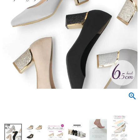
サンダル
キッズ
すべての商品
レインシューズ
サンダル
NEW
すべての商品
パンプス
レインシューズ
サンダル
SALE
スニーカー
すべての商品
スニーカー
レインシューズ
ローファー
レディース新入荷
バッグ
ビジネス・ドレスシューズ
すべての商品
スニーカー
カジュアルシューズ
メンズ新入荷
ローファー
レディースSALE
雑貨
スクール
すべての商品
ワークシューズ
キッズ新入荷
カジュアルシューズ
メンズSALE
フォーマル
リュック
詳細検索
ブーツ
すべての商品
ワークシューズ
キッズSALE
ブーツ
ボディバッグ
ウェア
ケア用品
ブーツ
店舗一覧
ハンドバッグ