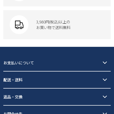
Parade
ショルダーバッグ
Parade
ウェア
SKECHERS
財布
SKECHERS
3,980円(税込)以上の
Parade
new balance
お買い物で送料無料
moz
SKECHERS
asics
new balance
GAP
瞬足
puma
EDWIN
お支払いについて
new balance
クレジットカード決済、AmazonPay決済、
配送・送料
PayPay（オンライン決済）、代金引換のご利用が可能です。
詳しくは
ご利用ガイド
をご確認ください。
【宅配便】
【ネコポス】
返品・交換
北海道・本州・四国・九州…550円
全国一律…220円（税込）
沖縄…1,980円
発送日・送料詳細については
ご利用ガイド
を
履いてみないとわからない靴だからこそ、サイズ交換にかかる送料
3,980円（税込）以上お買い上げで送料無料
ご利用ください。
お問合せ先