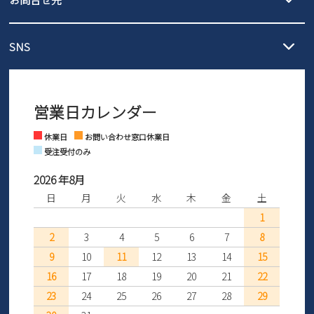
の片道無料サービスを実施中！
3,980円（税込）以上お買い上げで送料1,425円
【サイズ交換期間延長のお知らせ】
メール :
info@parade-shoes.jp
ただいまギフト用としてのご利用が増えていることを受け、プレゼ
発送日・送料詳細については
ご利用ガイド
を
SNS
営業時間：11時～17時
ントとしても安心してご利用いただけるよう、サイズ交換の受付期
ご利用ください。
メールの返信につきましては、
間を「お届けから30日間」へと延長いたしました。
3営業日以内にさせていただいております。
商品到着後30日以内にメールにてお申し出ください。折り返し詳細
※お問い合わせは現在メール
で受け付けております。
なご案内をお送りいたします。詳しくは
ご利用ガイド
をご利用くだ
営業日カレンダー
※土日祝はお問い合わせ窓口休業日となります。
さい。
Instagram
Facebook
休業日
お問い合わせ窓口休業日
受注受付のみ
2026 年8月
日
月
火
水
木
金
土
1
2
3
4
5
6
7
8
9
10
11
12
13
14
15
16
17
18
19
20
21
22
23
24
25
26
27
28
29