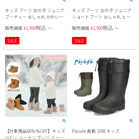
2
3
4
5
6
7
8
キッズ ブーツ 女の子 ジュニア
キッズ ブーツ 女の子 ジュニア
9
10
11
12
13
14
15
ブーティー おしゃれ かわいい
ショートブーツ おしゃれ ヒー
黒 ボア ショートブーツ ヒール
ル 黒 2WAY 折り返し ファスナ
16
17
18
19
20
21
22
税込
税込
販売価格
¥
1,990
〜
販売価格
¥
1,990
〜
りぼん チャーム ピンク ブラッ
ー ブラック ベージュ 44518 プ
23
24
25
26
27
28
29
ク 44519 プリンセスローズ Rio
リンセスローズ Rio
SALE
SALE
30
31
2026 年9月
日
月
火
水
木
金
土
1
2
3
4
5
6
7
8
9
10
11
12
13
14
15
16
17
18
19
20
21
22
23
24
25
26
27
28
29
30
【対象商品66%%OFF】キッズ
Parade 長靴 1006 キッズ
ベビー ムートンブーツ バック