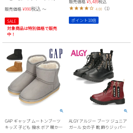
販売価格
¥
5,489
税込
リボン ピンク キャメル ブラッ
新規会員登録
税込
（
1
）
販売価格
¥
990
〜
4.00
ク 黒 子供 冬 ふわふわ あたたか
い おそろいコーデ 防寒 R44408
ポイント10倍
SALE
会社概要
R44409
対象商品は特別価格で販売
中！
プライバシーポリシー
特定商取引法に基づく表示
お問い合わせ
GAP ギャップ ムートンブーツ
ALGY アルジー ブーツ ジュニア
キッズ 子ども 撥水 ボア 暖かい
ガール 女の子 靴 飾りジッパー