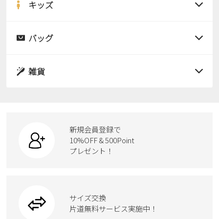
サンダル
キッズ
すべての商品
レインシューズ
サンダル
バッグ
すべての商品
パンプス
レインシューズ
サンダル
雑貨
スニーカー
すべての商品
スニーカー
レインシューズ
ローファー
リュック
ビジネス・ドレスシューズ
すべての商品
スニーカー
カジュアルシューズ
ボディバッグ
新規会員登録で
ローファー
ケア用品
10%OFF & 500Point
スクール
ワークシューズ
プレゼント！
ハンドバッグ
カジュアルシューズ
雑貨
フォーマル
ブーツ
ビジネスバッグ
ワークシューズ
ブーツ
サイズ交換
ウェア
トートバッグ
ブーツ
片道無料サービス実施中！