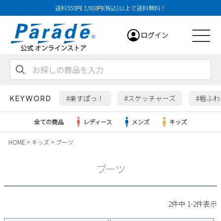
送料550円 3,980円(税込)以上で送料無料！
ログイン
会員登録
お気に入り
カート
#楽すぽっ！
#スケッチャーズ
#極ふ
KEYWORD
全ての商品
レディース
メンズ
キッズ
HOME
キッズ
ブーツ
レディース
ブーツ
メンズ
すべての商品
2
件中
1
-
2
件表示