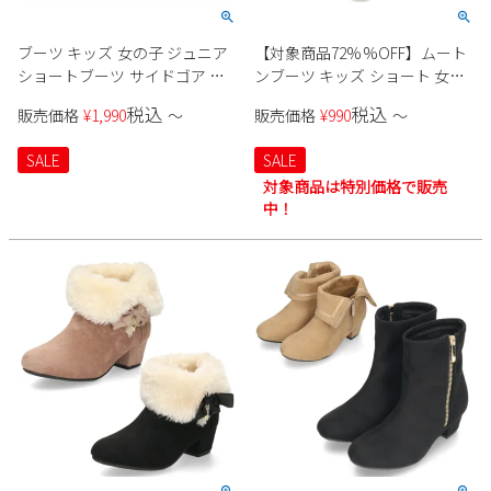
Parade
雑貨
Parade
ウェア
ご利用ガイド
ブーツ キッズ 女の子 ジュニア
【対象商品72%%OFF】ムート
ビジネスバッグ
SKECHERS
SKECHERS
ショートブーツ サイドゴア 厚
ンブーツ キッズ ショート 女の
底 ヒール 美脚効果 おしゃれ か
子 ねこ ふわふわ あったか かわ
Parade
new balance
会員サービス
トートバッグ
税込
税込
販売価格
¥
1,990
〜
販売価格
¥
990
〜
moz
わいい 黒 ブラック ホワイト ラ
いい 防寒 防滑 ブラック 黒 ベー
ブリースマイル 2501
ジュ ファー ネコ RIO 44410 子
SKECHERS
asics
SALE
SALE
ショルダーバッグ
new balance
お問い合わせ
供 靴 子供靴
対象商品は特別価格で販売
GAP
瞬足
中！
puma
財布
メルマガ購買
EDWIN
new balance
営業日カレンダー
休業日
お問い合わせ窓口休業日
2026 年8月
日
月
火
水
木
金
土
1