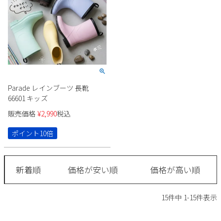
Parade レインブーツ 長靴
66601 キッズ
販売価格
¥
2,990
税込
ポイント10倍
新着順
価格が安い順
価格が高い順
15
件中
1
-
15
件表示