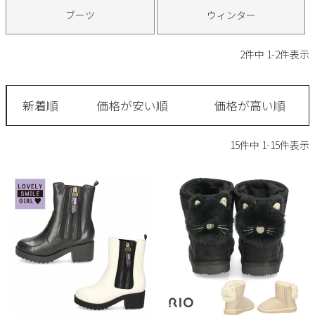
サンダル
キッズ
ブーツ
ウィンター
すべての商品
レインシューズ
サンダル
NEW
2
件中
1
-
2
件表示
すべての商品
パンプス
レインシューズ
サンダル
SALE
新着順
価格が安い順
価格が高い順
スニーカー
すべての商品
スニーカー
レインシューズ
15
件中
1
-
15
件表示
ローファー
レディース新入荷
バッグ
ビジネス・ドレスシューズ
すべての商品
スニーカー
カジュアルシューズ
メンズ新入荷
ローファー
レディースSALE
雑貨
スクール
すべての商品
ワークシューズ
キッズ新入荷
カジュアルシューズ
メンズSALE
フォーマル
リュック
詳細検索
ブーツ
すべての商品
ワークシューズ
キッズSALE
ブーツ
ボディバッグ
ウェア
ケア用品
ブーツ
店舗一覧
ハンドバッグ