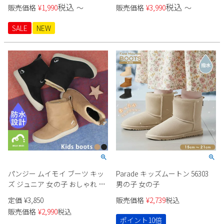
ブラック 黒 ブラウン グレー
ショートブーツ 3459 かっこい
税込
税込
販売価格
¥
1,990
〜
販売価格
¥
3,990
〜
GPK32361 ショートブーツ 靴 秋
い おしゃれ 小学生 中学生 サイ
冬
ドジッパー
SALE
NEW
パンジー ムイモイ ブーツ キッ
Parade キッズムートン 56303
ズ ジュニア 女の子 おしゃれ か
男の子 女の子
わいい 3cm防水 あたたかい 軽
定価
¥
3,850
販売価格
¥
2,739
税込
い すべりにくい 抗菌 防臭 スエ
販売価格
¥
2,990
税込
ード調 ボア ブラック 黒 ベージ
ポイント10倍