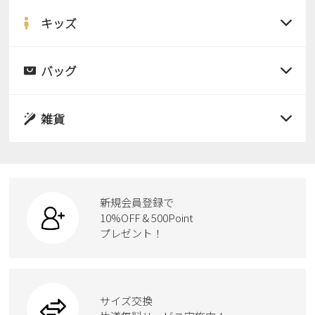
サンダル
キッズ
すべての商品
レインシューズ
サンダル
バッグ
すべての商品
パンプス
レインシューズ
サンダル
雑貨
スニーカー
すべての商品
スニーカー
レインシューズ
ローファー
リュック
ビジネス・ドレスシューズ
すべての商品
スニーカー
カジュアルシューズ
ボディバッグ
新規会員登録で
ローファー
ケア用品
10%OFF & 500Point
スクール
ワークシューズ
プレゼント！
ハンドバッグ
カジュアルシューズ
雑貨
フォーマル
ブーツ
ビジネスバッグ
ワークシューズ
ブーツ
サイズ交換
ウェア
トートバッグ
ブーツ