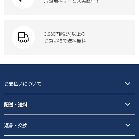
片道無料サービス実施中！
Parade
ショルダーバッグ
Parade
ウェア
SKECHERS
財布
SKECHERS
3,980円(税込)以上の
Parade
new balance
お買い物で送料無料
moz
SKECHERS
asics
new balance
GAP
瞬足
puma
EDWIN
お支払いについて
new balance
クレジットカード決済、AmazonPay決済、
配送・送料
PayPay（オンライン決済）、代金引換のご利用が可能です。
詳しくは
ご利用ガイド
をご確認ください。
【宅配便】
【ネコポス】
返品・交換
北海道・本州・四国・九州…550円
全国一律…220円（税込）
沖縄…1,980円
発送日・送料詳細については
ご利用ガイド
を