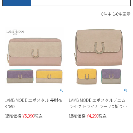
サンダル
キッズ
すべての商品
6
件中
1
-
6
件表示
レインシューズ
サンダル
NEW
すべての商品
パンプス
レインシューズ
サンダル
SALE
スニーカー
すべての商品
スニーカー
レインシューズ
ローファー
レディース新入荷
バッグ
ビジネス・ドレスシューズ
すべての商品
スニーカー
カジュアルシューズ
メンズ新入荷
ローファー
レディースSALE
雑貨
スクール
すべての商品
ワークシューズ
キッズ新入荷
カジュアルシューズ
メンズSALE
LAMB MODE エポメタル 長財布
LAMB MODE エポメタルデニム
フォーマル
リュック
詳細検索
ブーツ
37892
ライク トライカラー 2つ折りフ
すべての商品
ワークシューズ
キッズSALE
ァスナー財布 37891T
販売価格
¥
5,390
税込
販売価格
¥
4,290
税込
ブーツ
ボディバッグ
ウェア
ケア用品
ブーツ
店舗一覧
ハンドバッグ