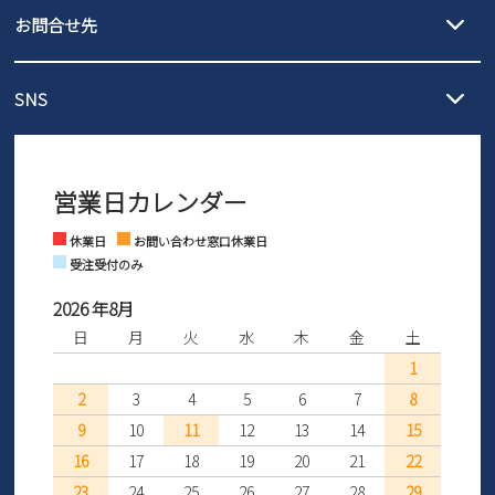
履いてみないとわからない靴だからこそ、サイズ交換にかかる送料
3,980円（税込）以上お買い上げで送料無料
ご利用ください。
お問合せ先
の片道無料サービスを実施中！
3,980円（税込）以上お買い上げで送料1,425円
【サイズ交換期間延長のお知らせ】
メール :
info@parade-shoes.jp
ただいまギフト用としてのご利用が増えていることを受け、プレゼ
発送日・送料詳細については
ご利用ガイド
を
SNS
営業時間：11時～17時
ントとしても安心してご利用いただけるよう、サイズ交換の受付期
ご利用ください。
メールの返信につきましては、
間を「お届けから30日間」へと延長いたしました。
3営業日以内にさせていただいております。
商品到着後30日以内にメールにてお申し出ください。折り返し詳細
※お問い合わせは現在メール
で受け付けております。
なご案内をお送りいたします。詳しくは
ご利用ガイド
をご利用くだ
営業日カレンダー
※土日祝はお問い合わせ窓口休業日となります。
さい。
Instagram
Facebook
休業日
お問い合わせ窓口休業日
受注受付のみ
2026 年8月
日
月
火
水
木
金
土
1
2
3
4
5
6
7
8
9
10
11
12
13
14
15
16
17
18
19
20
21
22
23
24
25
26
27
28
29