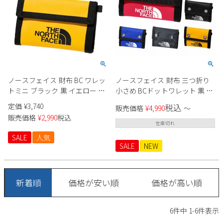
2
3
4
5
6
7
8
9
10
11
12
13
14
15
16
17
18
19
20
21
22
23
24
25
26
27
28
29
30
31
ノースフェイス 財布 BC ワレッ
ノースフェイス 財布 三つ折り
2026 年9月
トミニ ブラック 黒 イエロー ブ
小さめ BCドットワレット 黒 ウ
ルー レッド NM82320 小銭入れ
ォレット コインケース 小銭入
日
月
火
水
木
金
土
定価
¥
3,740
税込
販売価格
¥
4,990
〜
コインケース コンパクト THE
れ NM82319 ブラック イエロー
1
2
3
4
5
販売価格
¥
2,990
税込
NORTH FACE ネコポス
レッド ブルー THE NORTH
在庫切れ
6
7
8
9
10
11
12
FACE
SALE
人気
13
14
15
16
17
18
19
SALE
NEW
20
21
22
23
24
25
26
27
28
29
30
新着順
価格が安い順
価格が高い順
6
件中
1
-
6
件表示