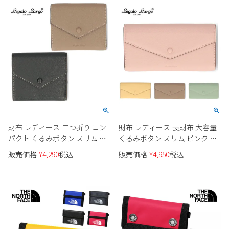
Parade
雑貨
Parade
ウェア
ご利用ガイド
ビジネスバッグ
SKECHERS
SKECHERS
Parade
new balance
会員サービス
トートバッグ
moz
SKECHERS
asics
ショルダーバッグ
new balance
お問い合わせ
GAP
瞬足
puma
財布
メルマガ購買
EDWIN
財布 レディース 二つ折り コン
財布 レディース 長財布 大容量
new balance
パクト くるみボタン スリム ブ
くるみボタン スリム ピンク グ
ラック 黒 グレーベージュ レガ
レーベージュ イエロー ミント
販売価格
¥
4,290
税込
販売価格
¥
4,950
税込
営業日カレンダー
ートラルゴ Legato Largo LJ-
グリーン レガートラルゴ
X0162
Legato Largo LJ-X0163
休業日
お問い合わせ窓口休業日
2026 年8月
日
月
火
水
木
金
土
1