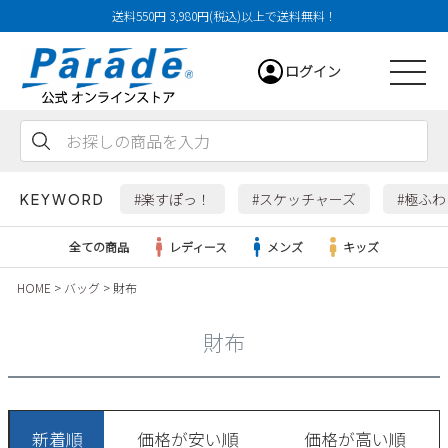
送料550円 3,980円(税込)以上で送料無料！
ログイン
会員登録
お気に入り
カート
#楽すぽっ！
#スケッチャーズ
#極ふ
KEYWORD
全ての商品
レディース
メンズ
キッズ
HOME
バッグ
財布
レディース
財布
メンズ
すべての商品
新着順
価格が安い順
価格が高い順