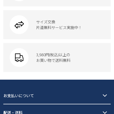
カジュアルシューズ
雑貨
フォーマル
ブーツ
ビジネスバッグ
ワークシューズ
ブーツ
サイズ交換
ウェア
トートバッグ
ブーツ
片道無料サービス実施中！
Parade
ショルダーバッグ
Parade
ウェア
SKECHERS
財布
SKECHERS
3,980円(税込)以上の
Parade
new balance
お買い物で送料無料
moz
SKECHERS
asics
new balance
GAP
瞬足
puma
EDWIN
お支払いについて
new balance
クレジットカード決済、AmazonPay決済、
配送・送料
PayPay（オンライン決済）、代金引換のご利用が可能です。