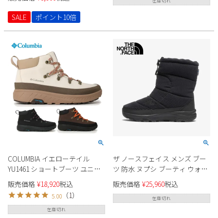
靴 歩きやすい 柔らかい Parade
在庫切れ
1061 セール
SALE
ポイント10倍
COLUMBIA イエローテイル
ザ ノースフェイス メンズ ブー
YU1461 ショートブーツ ユニセ
ツ 防水 ヌプシ ブーティ ウォー
ックス
タープルーフ VII コーデュロイ
販売価格
¥
18,920
税込
販売価格
¥
25,960
税込
NF52472 KK ブラック 黒 ウィン
（
1
）
5.00
ターブーツ 防寒 保温 THE
在庫切れ
NORTH FACE ユニセックス
在庫切れ