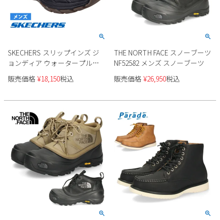
Parade
雑貨
Parade
ウェア
ご利用ガイド
ビジネスバッグ
SKECHERS
SKECHERS
Parade
new balance
会員サービス
トートバッグ
SKECHERS スリップインズ ジ
THE NORTH FACE スノーブーツ
moz
ョンディア ウォータープルー
NF52582 メンズ スノーブーツ
SKECHERS
asics
ショルダーバッグ
フ リスペクテッド 256002 メン
new balance
お問い合わせ
販売価格
¥
18,150
税込
販売価格
¥
26,950
税込
ズ
GAP
瞬足
puma
財布
メルマガ購買
EDWIN
new balance
営業日カレンダー
休業日
お問い合わせ窓口休業日
2026 年8月
日
月
火
水
木
金
土
1