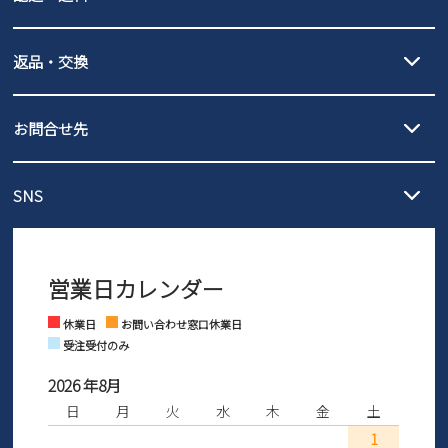
詳しくは
ご利用ガイド
をご確認ください。
【宅配便】
【ネコポス】
返品・交換
北海道・本州・四国・九州…550円
全国一律…220円（税込）
沖縄…1,980円
発送日・送料詳細については
ご利用ガイド
を
履いてみないとわからない靴だからこそ、サイズ交換にかかる送料
3,980円（税込）以上お買い上げで送料無料
ご利用ください。
お問合せ先
の片道無料サービスを実施中！
3,980円（税込）以上お買い上げで送料1,425円
【サイズ交換期間延長のお知らせ】
メール :
info@parade-shoes.jp
ただいまギフト用としてのご利用が増えていることを受け、プレゼ
発送日・送料詳細については
ご利用ガイド
を
SNS
営業時間：11時～17時
ントとしても安心してご利用いただけるよう、サイズ交換の受付期
ご利用ください。
メールの返信につきましては、
間を「お届けから30日間」へと延長いたしました。
3営業日以内にさせていただいております。
商品到着後30日以内にメールにてお申し出ください。折り返し詳細
※お問い合わせは現在メール
で受け付けております。
なご案内をお送りいたします。詳しくは
ご利用ガイド
をご利用くだ
営業日カレンダー
※土日祝はお問い合わせ窓口休業日となります。
さい。
Instagram
Facebook
休業日
お問い合わせ窓口休業日
受注受付のみ
2026 年8月
日
月
火
水
木
金
土
1