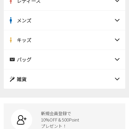
レディース
メンズ
すべての商品
サンダル
キッズ
すべての商品
レインシューズ
サンダル
バッグ
すべての商品
パンプス
レインシューズ
サンダル
雑貨
スニーカー
すべての商品
スニーカー
レインシューズ
ローファー
リュック
ビジネス・ドレスシューズ
すべての商品
スニーカー
カジュアルシューズ
ボディバッグ
新規会員登録で
ローファー
ケア用品
10%OFF & 500Point
スクール
ワークシューズ
プレゼント！
ハンドバッグ