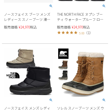
ノースフェイス ブーツ メンズ
THE NORTH FACE ヌプシ ブー
レディース スノーブーツ 滑ら
ティ ウォータープルーフ ロゴ
ない 防水 防寒 ウィンターブー
ショート NF52280 ユニセックス
販売価格
¥
24,970
税込
販売価格
¥
24,970
税込
ツ ヌプシ ブーティ ウォーター
（
1
）
5.00
プルーフ VII NF52272 KK ブラッ
ク 保温 撥水 防滑 靴 THE
NORTH FACE
ノースフェイス メンズ レディ
ソレル スノーブーツ メンズ ウ