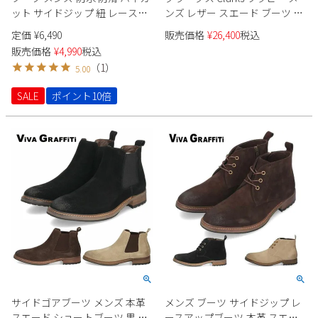
ット サイドジップ 紐 レースア
ンズ レザー スエード ブーツ ト
ップ ブラック イエロー イエロ
ーヒルハイ 厚底 ブラック 黒 ダ
定価
¥
6,490
販売価格
¥
26,400
税込
ーブーツ 雨 雪 滑りにくい 軽量
ークサンド Torhill Hi 26173663
販売価格
¥
4,990
税込
歩きやすい 履きやすい
26173664
（
1
）
5.00
SALE
ポイント10倍
サイドゴアブーツ メンズ 本革
メンズ ブーツ サイドジップ レ
スエード ショートブーツ 黒 カ
ースアップブーツ 本革 スエー