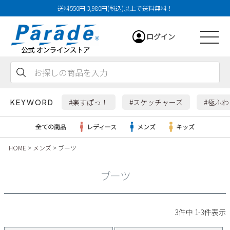
送料550円 3,980円(税込)以上で送料無料！
ログイン
会員登録
お気に入り
カート
#楽すぽっ！
#スケッチャーズ
#極ふ
KEYWORD
全ての商品
レディース
メンズ
キッズ
HOME
メンズ
ブーツ
レディース
ブーツ
メンズ
すべての商品
3
件中
1
-
3
件表示