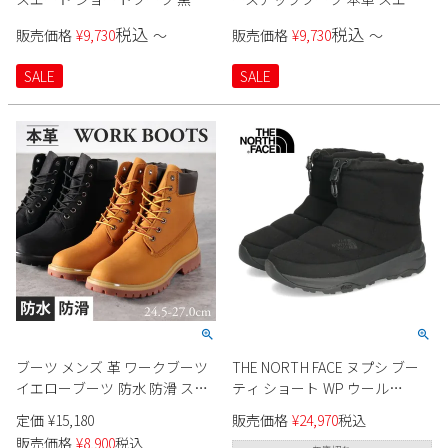
ジュアル 履きやすい ダークブ
ド 131 ブラック ダークブラウン
税込
税込
販売価格
¥
9,730
〜
販売価格
¥
9,730
〜
ラウン ベージュ ブラック レザ
ベージュ 編み上げ 靴 黒 茶色
ー ヒール 靴 冬 130
SALE
SALE
ブーツ メンズ 革 ワークブーツ
THE NORTH FACE ヌプシ ブー
イエローブーツ 防水 防滑 スト
ティ ショート WP ウール
リート ミドルカット イエロー
NF52572 ユニセックス
定価
¥
15,180
販売価格
¥
24,970
税込
ブラック 黒 本革 ヌバック 冬 紐
販売価格
¥
8,900
税込