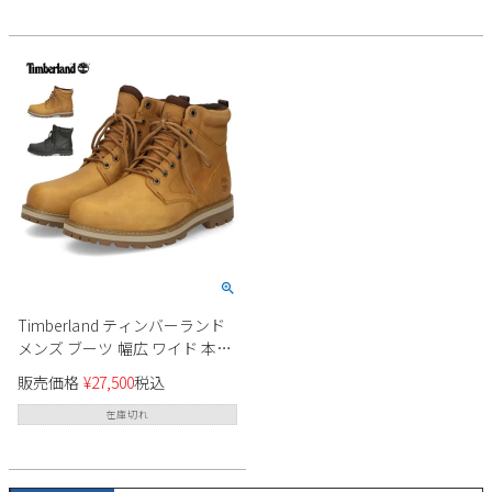
Timberland ティンバーランド
メンズ ブーツ 幅広 ワイド 本革
防水 0A69UH ブリットン ロード
販売価格
¥
27,500
税込
ミッド レースアップ ウォータ
ープルーフ ブーツ フルグレイ
在庫切れ
ンレザー ブラック ウィート 黒
茶 紐靴