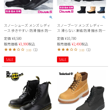
スノーシューズ メンズ レディ
スノーブーツ メンズ レディー
ース 歩きやすい 防滑 撥水 防寒
ス 滑らない 凍結 防滑 撥水 防寒
軽量 ボア 冬 温かい カジュアル
軽量 ボア 冬 温かい カジュアル
定価
¥
8,580
定価
¥
10,780
スリッポン 履きやすい
ショート フード付き Double.S
販売価格
¥
3,990
税込
販売価格
¥
2,490
税込
Double.S ダブルエス DS9005 ウ
ダブルエス カメリア スノトレ
（
1
）
（
1
）
3.00
3.00
ィンターシューズ 23cm-28cm
SD7002 Camellia 椿 22cm-28cm
男女兼用 ホーリー 柊
SALE
SALE