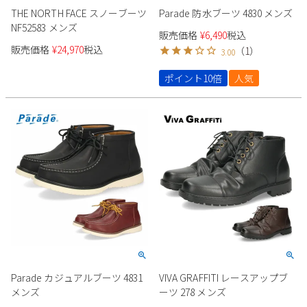
THE NORTH FACE スノーブーツ
Parade 防水ブーツ 4830 メンズ
2
3
4
5
6
7
8
NF52583 メンズ
販売価格
¥
6,490
税込
9
10
11
12
13
14
15
販売価格
¥
24,970
税込
（
1
）
3.00
16
17
18
19
20
21
22
23
24
25
26
27
28
29
ポイント10倍
人気
30
31
2026 年9月
日
月
火
水
木
金
土
1
2
3
4
5
6
7
8
9
10
11
12
13
14
15
16
17
18
19
20
21
22
23
24
25
26
27
28
29
30
Parade カジュアルブーツ 4831
VIVA GRAFFITI レースアップブ
メンズ
ーツ 278 メンズ