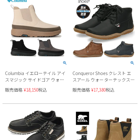
Columbia イエローテイル アイ
Conqueror Shoes クレスト エ
スマジック サイドゴア ウォー
スアール ウォーターテックス
タープルーフ YU1945 ユニセッ
メンズ スニーカー
販売価格
¥
18,150
税込
販売価格
¥
17,380
税込
クス