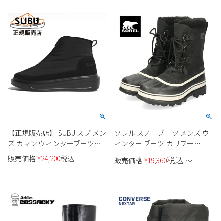
【正規販売店】 SUBU スブ メン
ソレル スノーブーツ メンズ ウ
ズ カマン ウィンターブーツ
ィンター ブーツ カリブー
KAMAN Winter Boots ブラック
SOREL NM1000 016 ブラック 黒
販売価格
¥
24,200
税込
税込
販売価格
¥
19,360
〜
黒 厚底 起毛 ボア 暖かい 防寒
防水 保温 耐寒 雪
秋冬 ショート シューズ 靴
SK122 SK123 SK124