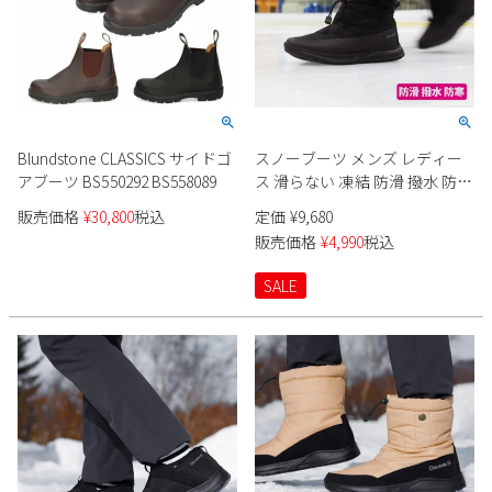
Blundstone CLASSICS サイドゴ
スノーブーツ メンズ レディー
アブーツ BS550292 BS558089
ス 滑らない 凍結 防滑 撥水 防寒
軽量 ボア 冬 温かい カジュアル
販売価格
¥
30,800
税込
定価
¥
9,680
アンクル フード付き Double.S
販売価格
¥
4,990
税込
ダブルエス ケナフ スノトレ
SD9003 Kenaf 22.5cm-28cm ス
SALE
ノーシューズ ショートブーツ
男女兼用