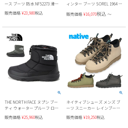
ース ブーツ 防水 NF52273 滑ら
ィンター ブーツ SOREL 1964 パ
ない 防寒靴 冬用ブーツ ヌプシ
ック ナイロン ウォータープル
販売価格
¥
23,980
税込
税込
販売価格
¥
16,070
〜
ブーティ ウォータープルーフ
ーフ NM5189 1964 PAC NYLON
VII ショート 冬靴 スノーシュー
WP 防水 保温 防寒 雪 ボア ブラ
ズ ウインターブーツ 防寒 撥水
ック 黒 キャメル 茶
保温 THE NORTH FACE
THE NORTH FACE ヌプシ ブー
ネイティブシューズ メンズ ブ
ティ ウォータープルーフ ロゴ
ーツ スニーカー レインブーツ
ショート アークティックグリ
カジュアル 靴 軽量 保温 EVA 野
販売価格
¥
25,960
税込
販売価格
¥
19,250
税込
ップ NF52485 ユニセックス
外フェス 311068 Native Shoes