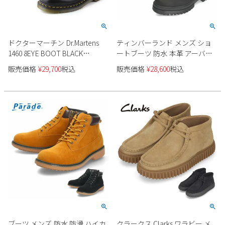
ドクターマーチン Dr.Martens
ティンバーランド メンズ ショ
1460 8EYE BOOT BLACK
ートブーツ 防水 本革 アーバー
SMOOTH 10072004 8ホール レ
ロード レースアップ TB
販売価格
¥
29,700
税込
販売価格
¥
28,600
税込
ディース メンズ
0A5YKD 231 ウィート 0A5YMN
015 ブラック 黒 Timberland
ブーツ メンズ 防水 防滑 ハイカ
クラークス Clarks ワラビー メ