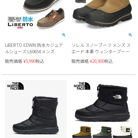
LiBERTO EDWIN 防水カジュア
ソレル スノーブーツ メンズ ス
ルシューズ L60654 メンズ
エード 本革 ウィンターブーツ
SOREL バクストンプルオン ブ
販売価格
¥
5,990
税込
販売価格
¥
20,900
税込
ーツウォータープルーフ
NM5182 BUXTON PULL ON
BOOT WP 防水 保温 防寒 防滑
雪 サイドゴア 黒 ブラック