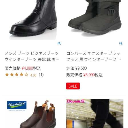
メンズ ブーツ ビジネスブーツ
コンバース ネクスター ブラッ
ウインターブーツ 長靴 靴 防寒
クモノ 黒 ウインターブーツ ロ
防水 防滑 ボア 黒 Achilles アキ
ング ショート 2WAY メンズ レ
販売価格
¥
4,990
税込
定価
¥
9,680
レス COSSACKY コザッキー G-
ディース 防水 防滑 防寒 1570
（
1
）
販売価格
¥
6,990
税込
4.00
318
RT HI スニーカー CONVERSE
38001501
SALE