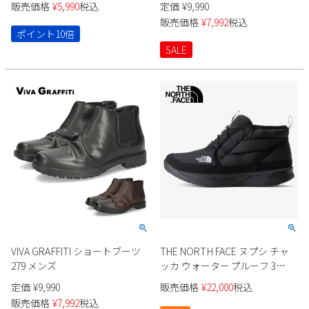
販売価格
¥
5,990
税込
定価
¥
9,990
新規会員登録
販売価格
¥
7,992
税込
ポイント10倍
SALE
会社概要
プライバシーポリシー
特定商取引法に基づく表示
お問い合わせ
VIVA GRAFFITI ショートブーツ
THE NORTH FACE ヌプシ チャ
279 メンズ
ッカ ウォータープルーフ 3
NF52573 ユニセックス
定価
¥
9,990
販売価格
¥
22,000
税込
販売価格
¥
7,992
税込