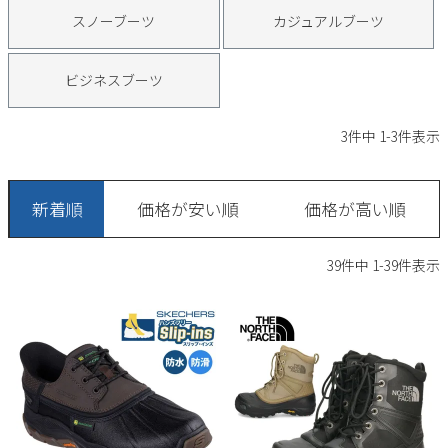
サンダル
キッズ
スノーブーツ
カジュアルブーツ
すべての商品
レインシューズ
サンダル
NEW
ビジネスブーツ
すべての商品
パンプス
レインシューズ
3
件中
1
-
3
件表示
サンダル
SALE
スニーカー
すべての商品
スニーカー
レインシューズ
新着順
ローファー
価格が安い順
価格が高い順
レディース新入荷
バッグ
ビジネス・ドレスシューズ
すべての商品
スニーカー
カジュアルシューズ
メンズ新入荷
39
件中
1
-
39
件表示
ローファー
レディースSALE
雑貨
スクール
すべての商品
ワークシューズ
キッズ新入荷
カジュアルシューズ
メンズSALE
フォーマル
リュック
詳細検索
ブーツ
すべての商品
ワークシューズ
キッズSALE
ブーツ
ボディバッグ
ウェア
ケア用品
ブーツ
店舗一覧
ハンドバッグ