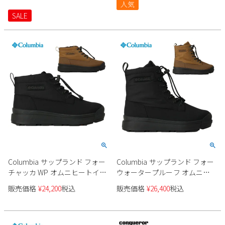
人気
SALE
Columbia サップランド フォー
Columbia サップランド フォー
チャッカ WP オムニヒートイン
ウォータープルーフ オムニヒ
フィニティ YU9682 ユニセック
ートインフィニティ YU9626 ユ
販売価格
¥
24,200
税込
販売価格
¥
26,400
税込
ス
ニセックス