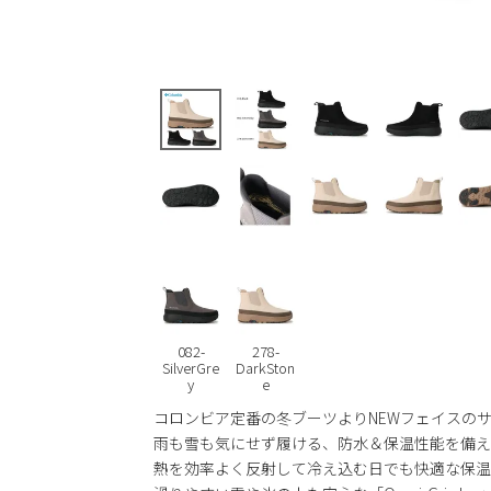
082-
278-
SilverGre
DarkSton
y
e
コロンビア定番の冬ブーツよりNEWフェイスのサイ
雨も雪も気にせず履ける、防水＆保温性能を備え
熱を効率よく反射して冷え込む日でも快適な保温