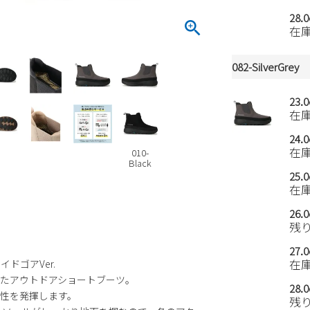
28.
在
082-SilverGrey
23.
在
24.
在
010-
Black
25.
在
26.
残
27.
在
ドゴアVer.
たアウトドアショートブーツ。
28.
性を発揮します。
残