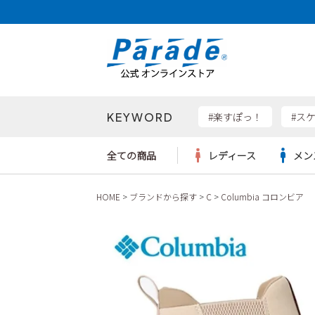
KEYWORD
検索
#楽すぽっ！
#ス
全ての商品
レディース
メン
HOME
ブランドから探す
C
Columbia コロンビア
Parad
サンダル
サンダル
サンダル
レディース新入荷
レディースSALE
リュック
ケア用品
カジュ
トート
SKEC
レインシューズ
レインシューズ
レインシューズ
メンズ新入荷
メンズSALE
ボディバッグ
雑貨
ワーク
ショル
new b
asics
パンプス
スニーカー
スニーカー
キッズ新入荷
キッズSALE
ハンドバッグ
ブーツ
財布
瞬足
スニーカー
ビジネス・ドレスシューズ
スクール
ビジネスバッグ
ウェア
ローファー
ローファー
フォーマル