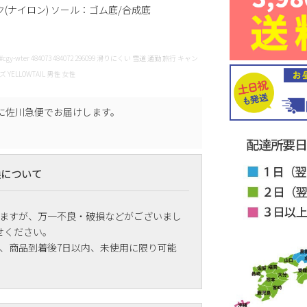
(ナイロン) ソール：ゴム底/合成底
bot #cgy-wter 484073 484072 296099 滑りにくい 雪道 通勤 旅行 キャン
ELLOWTAIL 男性 女性
に
佐川急便
でお届けします。
換について
ますが、万一不良・破損などがございまし
せください。
、商品到着後7日以内、未使用に限り可能