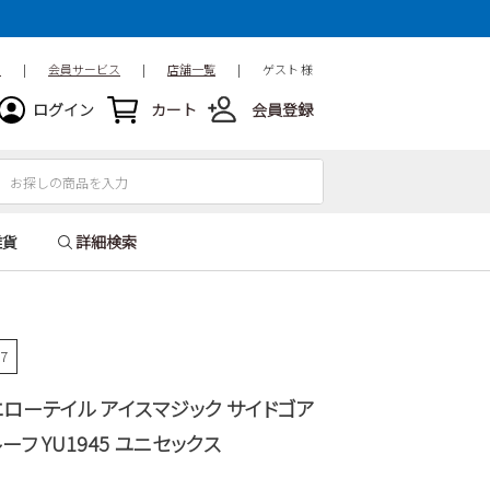
ド
|
会員サービス
|
店舗一覧
|
ゲスト 様
ログイン
カート
会員登録
雑貨
詳細検索
87
 イエローテイル アイスマジック サイドゴア
フ YU1945 ユニセックス