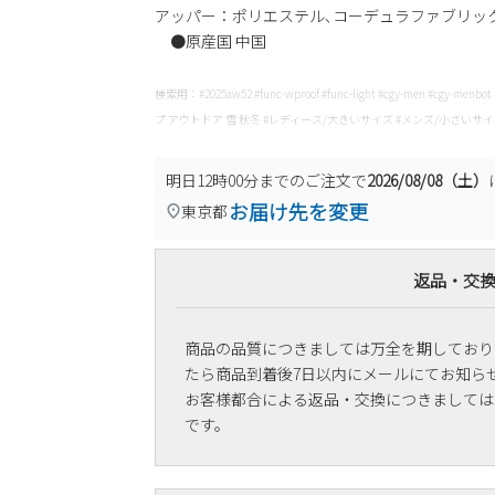
アッパー：ポリエステル､コーデュラファブリック
●原産国 中国
検索用：#2025aw52 #func-wproof #func-light #cgy-men #cgy-men
プ アウトドア 雪 秋冬 #レディース/大きいサイズ #メンズ/小さいサイズ Y
明日
12時00分
までのご注文で
2026/08/08（土）
お届け先を変更
東京都
返品・交
商品の品質につきましては万全を期しており
たら商品到着後7日以内にメールにてお知ら
お客様都合による返品・交換につきましては
です。