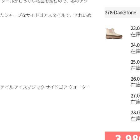
Ice」ソールがしっかり地面を掴むので、冬のアク
278-DarkStone
たシャープなサイドゴアスタイルで、きれいめ
23.
在
24.
在
25.
在
26.
在
WP（イエローテイル アイスマジック サイドゴア ウォーター
27.
在
28.
在