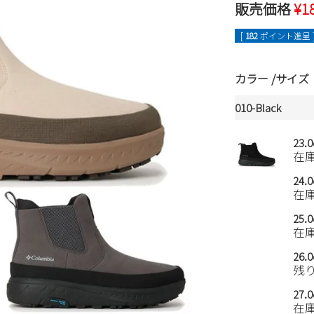
販売価格
¥
1
[
182
ポイント進呈 
カラー
サイズ
010-Black
23.
在
24.
在
25.
在
26.
残
27.
在