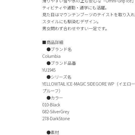
滑りやすい雪や氷の上も安心な「Omni-Grip 
ティビティや通勤・通学にも活躍。
見た目はマウンテンブーツのテイストを取り入れ
スタイルにも馴染むデザイン。
男女問わず合わせやすい一足です。
■商品詳細
●ブランド名
Columbia
●ブランド品番
YU1945
●シリーズ名
YELLOWTAIL ICE-MAGIC SIDEGORE 
プルーフ）
●カラー
010-Black
082-SilverGrey
278-DarkStone
●素材