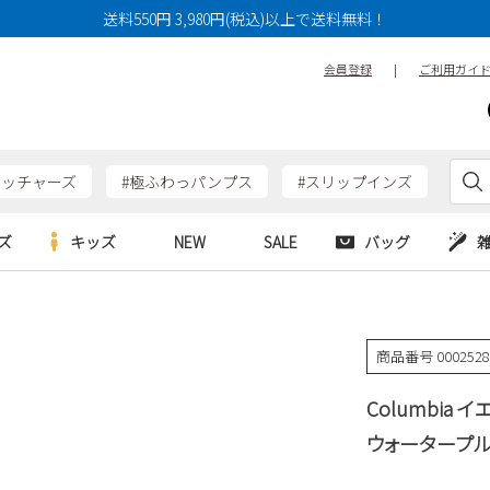
送料550円 3,980円(税込)以上で送料無料！
会員登録
|
ご利用ガイ
ケッチャーズ
#極ふわっパンプス
#スリップインズ
ズ
キッズ
NEW
SALE
バッグ
e
Parade
Parade
アルシューズ
バッグ
カジュアルシューズ
HERS
SKECHERS
SKECHERS
商品番号
000252
シューズ
ダーバッグ
ワークシューズ
alance
moz
GAP
Columbia
new balance
EDWIN
ブーツ
puma
new balance
ウォータープルー
ウェア