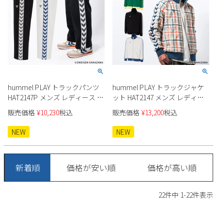
hummel PLAY トラックパンツ
hummel PLAY トラックジャケ
HAT2147P メンズ レディース ユ
ット HAT2147 メンズ レディー
ニセックス
ス ユニセックス
販売価格
¥
10,230
税込
販売価格
¥
13,200
税込
NEW
NEW
新着順
価格が安い順
価格が高い順
22
件中
1
-
22
件表示