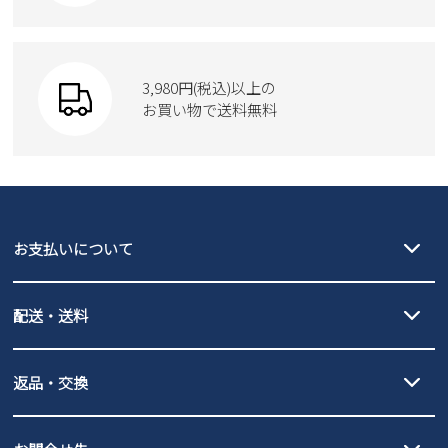
Parade
ショルダーバッグ
Parade
ウェア
SKECHERS
財布
SKECHERS
3,980円(税込)以上の
Parade
new balance
お買い物で送料無料
moz
SKECHERS
asics
new balance
GAP
瞬足
puma
EDWIN
お支払いについて
new balance
クレジットカード決済、AmazonPay決済、
配送・送料
PayPay（オンライン決済）、代金引換のご利用が可能です。
詳しくは
ご利用ガイド
をご確認ください。
【宅配便】
【ネコポス】
返品・交換
北海道・本州・四国・九州…550円
全国一律…220円（税込）
沖縄…1,980円
発送日・送料詳細については
ご利用ガイド
を
履いてみないとわからない靴だからこそ、サイズ交換にかかる送料
3,980円（税込）以上お買い上げで送料無料
ご利用ください。