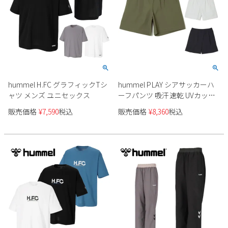
Parade
雑貨
Parade
ウェア
ご利用ガイド
ビジネスバッグ
SKECHERS
SKECHERS
Parade
new balance
会員サービス
トートバッグ
moz
SKECHERS
asics
ショルダーバッグ
new balance
お問い合わせ
hummel H.FC グラフィックTシ
hummel PLAY シアサッカーハ
GAP
瞬足
ャツ メンズ ユニセックス
ーフパンツ 吸汗速乾 UVカット
puma
財布
HAW4237HP ユニセックス
メルマガ購買
販売価格
¥
7,590
税込
販売価格
¥
8,360
税込
EDWIN
new balance
営業日カレンダー
休業日
お問い合わせ窓口休業日
2026 年8月
日
月
火
水
木
金
土
1