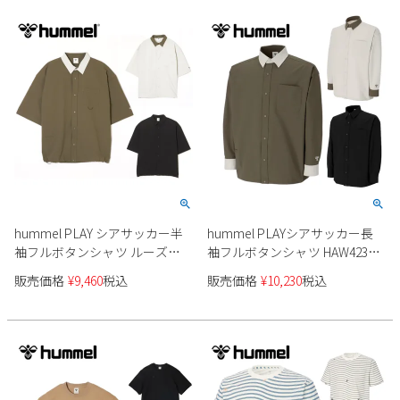
hummel PLAY シアサッカー半
hummel PLAYシアサッカー長
袖フルボタンシャツ ルーズシ
袖フルボタンシャツ HAW4238
ルエット 吸汗速乾 UVカット
メンズ レディース ユニセック
販売価格
¥
9,460
税込
販売価格
¥
10,230
税込
HAW4237 ユニセックス
ス