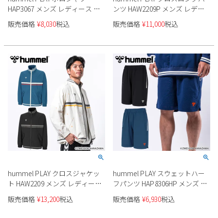
HAP3067 メンズ レディース ユ
ンツ HAW2209P メンズ レディ
ニセックス
ース ユニセックス
販売価格
¥
8,030
税込
販売価格
¥
11,000
税込
hummel PLAY クロスジャケッ
hummel PLAY スウェットハー
ト HAW2209 メンズ レディース
フパンツ HAP8306HP メンズ レ
ユニセックス
ディース ユニセックス
販売価格
¥
13,200
税込
販売価格
¥
6,930
税込