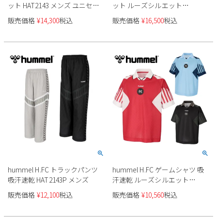
ット HAT2143 メンズ ユニセッ
ット ルーズシルエット
新規会員登録
クス
HAW2204 メンズ
販売価格
¥
14,300
税込
販売価格
¥
16,500
税込
会社概要
プライバシーポリシー
特定商取引法に基づく表示
お問い合わせ
hummel H.FC トラックパンツ
hummel H.FC ゲームシャツ 吸
吸汗速乾 HAT2143P メンズ
汗速乾 ルーズシルエット
HAG3033 メンズ
販売価格
¥
12,100
税込
販売価格
¥
10,560
税込