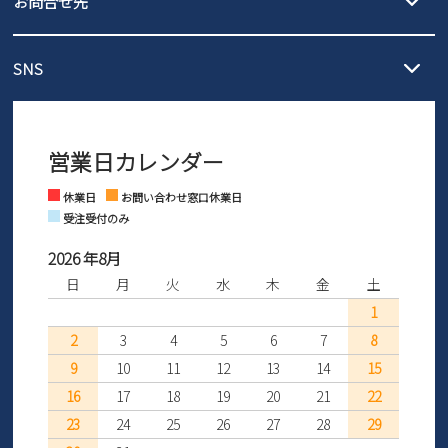
お問合せ先
の片道無料サービスを実施中！
3,980円（税込）以上お買い上げで送料1,425円
【サイズ交換期間延長のお知らせ】
メール :
info@parade-shoes.jp
ただいまギフト用としてのご利用が増えていることを受け、プレゼ
発送日・送料詳細については
ご利用ガイド
を
SNS
営業時間：11時～17時
ントとしても安心してご利用いただけるよう、サイズ交換の受付期
ご利用ください。
メールの返信につきましては、
間を「お届けから30日間」へと延長いたしました。
3営業日以内にさせていただいております。
商品到着後30日以内にメールにてお申し出ください。折り返し詳細
※お問い合わせは現在メール
で受け付けております。
なご案内をお送りいたします。詳しくは
ご利用ガイド
をご利用くだ
営業日カレンダー
※土日祝はお問い合わせ窓口休業日となります。
さい。
Instagram
Facebook
休業日
お問い合わせ窓口休業日
受注受付のみ
2026 年8月
日
月
火
水
木
金
土
1
2
3
4
5
6
7
8
9
10
11
12
13
14
15
16
17
18
19
20
21
22
23
24
25
26
27
28
29