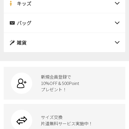
サンダル
キッズ
すべての商品
レインシューズ
サンダル
バッグ
すべての商品
パンプス
レインシューズ
サンダル
雑貨
スニーカー
すべての商品
スニーカー
レインシューズ
ローファー
リュック
ビジネス・ドレスシューズ
すべての商品
スニーカー
カジュアルシューズ
ボディバッグ
新規会員登録で
ローファー
ケア用品
10%OFF & 500Point
スクール
ワークシューズ
プレゼント！
ハンドバッグ
カジュアルシューズ
雑貨
フォーマル
ブーツ
ビジネスバッグ
ワークシューズ
ブーツ
サイズ交換
ウェア
トートバッグ
ブーツ
片道無料サービス実施中！