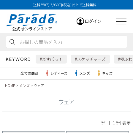
送料550円 3,980円(税込)以上で送料無料！
ログイン
会員登録
お気に入り
カート
#楽すぽっ！
#スケッチャーズ
#極ふ
KEYWORD
全ての商品
レディース
メンズ
キッズ
HOME
メンズ
ウェア
レディース
ウェア
メンズ
すべての商品
5
件中
1
-
5
件表示