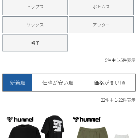
サンダル
キッズ
トップス
ボトムス
すべての商品
レインシューズ
サンダル
NEW
ソックス
アウター
すべての商品
パンプス
レインシューズ
帽子
サンダル
SALE
スニーカー
すべての商品
スニーカー
レインシューズ
5
件中
1
-
5
件表示
ローファー
レディース新入荷
バッグ
ビジネス・ドレスシューズ
すべての商品
スニーカー
カジュアルシューズ
メンズ新入荷
新着順
価格が安い順
価格が高い順
ローファー
レディースSALE
雑貨
スクール
すべての商品
ワークシューズ
キッズ新入荷
22
件中
1
-
22
件表示
カジュアルシューズ
メンズSALE
フォーマル
リュック
詳細検索
ブーツ
すべての商品
ワークシューズ
キッズSALE
ブーツ
ボディバッグ
ウェア
ケア用品
ブーツ
店舗一覧
ハンドバッグ