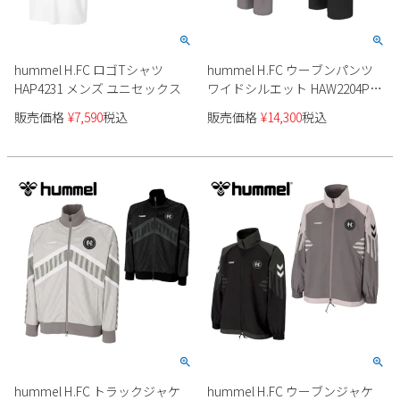
2
3
4
5
6
7
8
9
10
11
12
13
14
15
hummel H.FC ロゴTシャツ
hummel H.FC ウーブンパンツ
16
17
18
19
20
21
22
HAP4231 メンズ ユニセックス
ワイドシルエット HAW2204Pメ
23
24
25
26
27
28
29
ンズ
販売価格
¥
7,590
税込
販売価格
¥
14,300
税込
30
31
2026 年9月
日
月
火
水
木
金
土
1
2
3
4
5
6
7
8
9
10
11
12
13
14
15
16
17
18
19
20
21
22
23
24
25
26
27
28
29
30
hummel H.FC トラックジャケ
hummel H.FC ウーブンジャケ