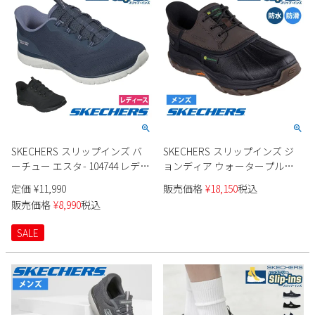
SKECHERS スリップインズ バ
SKECHERS スリップインズ ジ
ーチュー エスタ- 104744 レディ
ョンディア ウォータープルー
ース
フ リスペクテッド 256002 メン
定価
¥
11,990
販売価格
¥
18,150
税込
ズ
販売価格
¥
8,990
税込
SALE