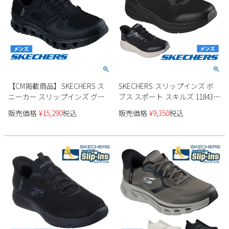
【CM掲載商品】SKECHERS ス
SKECHERS スリップインズ ボ
ニーカー スリップインズ グラ
ブス スポート スキルズ 118431
イドステップ プロ 232930 メン
メンズ
販売価格
¥
15,290
税込
販売価格
¥
9,350
税込
ズ