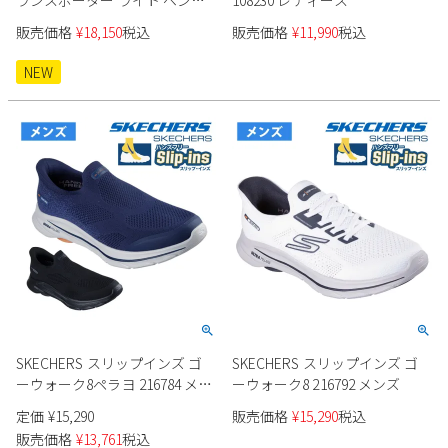
ランスポーター ライト ベン
108230 レディース
新規会員登録
200262J メンズ
販売価格
¥
18,150
税込
販売価格
¥
11,990
税込
NEW
会社概要
プライバシーポリシー
特定商取引法に基づく表示
お問い合わせ
SKECHERS スリップインズ ゴ
SKECHERS スリップインズ ゴ
ーウォーク8ペラヨ 216784 メン
ーウォーク8 216792 メンズ
ズ
定価
¥
15,290
販売価格
¥
15,290
税込
販売価格
¥
13,761
税込