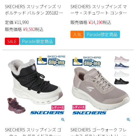
SKECHERS スリップインズ リ
SKECHERS スリップインズ マ
ボルテッド バルタン 205182 メ
ーサ・スチュワート コンター
ンズ サンダル Parade限定商品
フォーム 150645 レディース
定価
¥
11,990
販売価格
¥
14,190
税込
Parade限定商品
販売価格
¥
9,592
税込
人気
Parade限定商品
SALE
Parade限定商品
SKECHERS スリップインズ ゴ
SKECHERS ゴーウォーク フレ