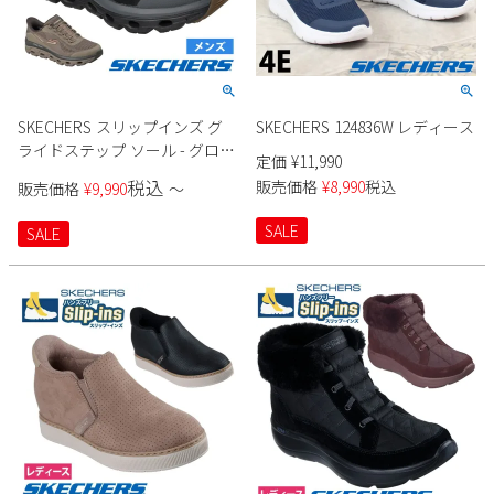
SKECHERS スリップインズ グ
SKECHERS 124836W レディース
ライドステップ ソール - グロー
定価
¥
11,990
バー ピーク 237812 メンズ
税込
販売価格
¥
8,990
税込
販売価格
¥
9,990
〜
SALE
SALE