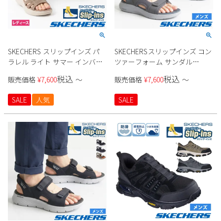
SKECHERS スリップインズ パ
SKECHERSスリップインズ コン
ラレル ライト サマー インバイ
ツァーフォーム サンダル
ト 120012 レディース
232799 メンズ
税込
税込
販売価格
¥
7,600
〜
販売価格
¥
7,600
〜
SALE
人気
SALE