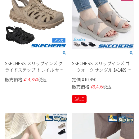
SKECHERS スリップインズ グ
SKECHERS スリップインズ ゴ
ライドステップ トレイル サン
ーウォーク サンダル 141489 レ
ダル 237473 メンズ
ディース
販売価格
¥
14,850
税込
定価
¥
10,450
販売価格
¥
9,405
税込
SALE