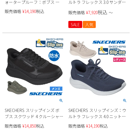
ォータープルーフ：ボブス ス
ルトラ フレックス 3.0 サンダル
クワッド 4 防水 117744
164085 レディース
販売価格
¥
14,190
税込
税込
販売価格
¥
7,920
〜
SALE
人気
SKECHERS スリップインズ ボ
SKECHERS スリップインズ：ウ
ブス スクワッド 4 クルーシャル
ルトラ フレックス 4.0 ニット素
ステップ 防水 118416 メンズ
材 150801 レディース
販売価格
¥
14,850
税込
販売価格
¥
14,190
税込