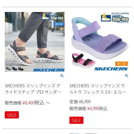
SKECHERS スリップインズ グ
SKECHERS スリップインズ ウ
ライドステップ プロ サンダル
ルトラ フレックス 3.0 - エルモ
232980 メンズ
サ ブリーズ 303029L キッズ
定価
¥
6,490
税込
販売価格
¥
8,400
〜
販売価格
¥
4,990
税込
SALE
SALE