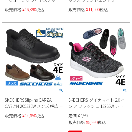
ーウォーク グライドステップ
ックス グランドエントリー
2.0 ブート - ジェイド 撥水
124836 レディース
販売価格
¥
16,390
税込
販売価格
¥
11,990
税込
144882 レディース
SKECHERSSlip-ins GARZA
SKECHERS ダイナマイト 2.0 イ
CARLYN 205278W メンズ 幅広 防
ン ア フラッシュ 12965W レデ
水
ィース
販売価格
¥
14,850
税込
定価
¥
7,590
販売価格
¥
5,990
税込