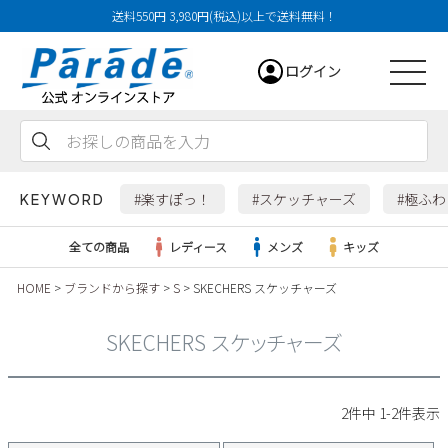
送料550円 3,980円(税込)以上で送料無料！
ログイン
会員登録
お気に入り
カート
#楽すぽっ！
#スケッチャーズ
#極ふ
KEYWORD
全ての商品
レディース
メンズ
キッズ
HOME
ブランドから探す
S
SKECHERS スケッチャーズ
レディース
SKECHERS スケッチャーズ
メンズ
すべての商品
2
件中
1
-
2
件表示