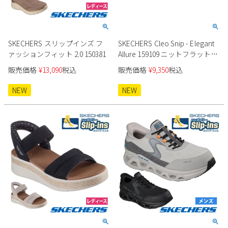
Parade
雑貨
Parade
ウェア
ご利用ガイド
ビジネスバッグ
SKECHERS
SKECHERS
SKECHERS スリップインズ フ
SKECHERS Cleo Snip - Elegant
Parade
new balance
会員サービス
トートバッグ
ァッションフィット 2.0 150381
Allure 159109 ニットフラットシ
moz
ューズ
SKECHERS
販売価格
¥
13,090
税込
販売価格
¥
9,350
税込
asics
ショルダーバッグ
new balance
お問い合わせ
NEW
NEW
GAP
瞬足
puma
財布
メルマガ購買
EDWIN
new balance
営業日カレンダー
休業日
お問い合わせ窓口休業日
2026 年8月
日
月
火
水
木
金
土
1