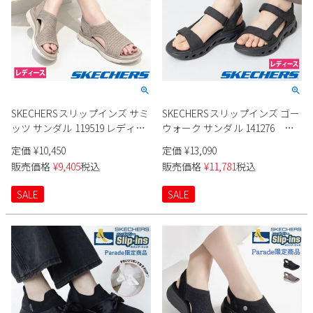
SKECHERSスリップインズ サミ
SKECHERSスリップインズ ゴー
ッツ サンダル 119519 レディー
ウォーク サンダル 141276 レ
ス
ディース
定価
¥
10,450
定価
¥
13,090
販売価格
¥
9,405
税込
販売価格
¥
11,781
税込
SALE
SALE