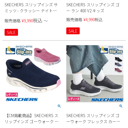
SKECHERS スリップインズ サ
SKECHERS スリップインズ ゴ
ミッツ - クラッシー ナイト
ー ラン 400 V2 キッズ
150128W レディース
販売価格
¥
4,990
税込
税込
販売価格
¥
9,990
〜
SALE
SALE
【CM掲載商品】SKECHERS ス
SKECHERS スリップインズ ゴ
リップインズ ゴーウォーク グ
ーウォーク フレックス カーラ
ライドステップ 2.0-アネット
125516 レディース