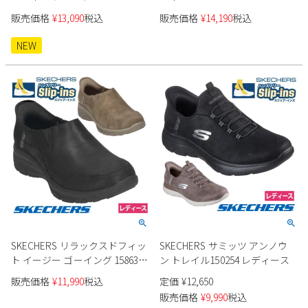
ィース
販売価格
¥
13,090
税込
販売価格
¥
14,190
税込
NEW
SKECHERS リラックスドフィッ
SKECHERS サミッツ アンノウ
ト イージー ゴーイング 158630
ン トレイル150254 レディース
レディース
販売価格
¥
11,990
税込
定価
¥
12,650
販売価格
¥
9,990
税込