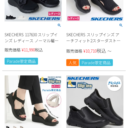
SKECHERS 117630 スリップイ
SKECHERS スリップインズ ア
ンズ レディース ノーマル幅
ーチフィット2スターダスト
Parade限定商品
164016 レディース
販売価格
¥
11,990
税込
税込
販売価格
¥
10,710
〜
Parade限定商品
人気
Parade限定商品