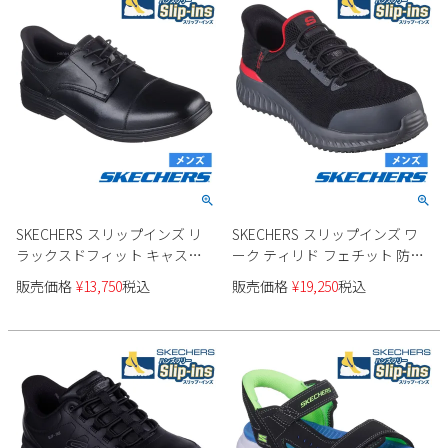
SKECHERS スリップインズ リ
SKECHERS スリップインズ ワ
ラックスドフィット キャスウ
ーク ティリド フェチット 防滑
ェル - カプリン 205486 メンズ
性 200206WJ
販売価格
¥
13,750
税込
販売価格
¥
19,250
税込