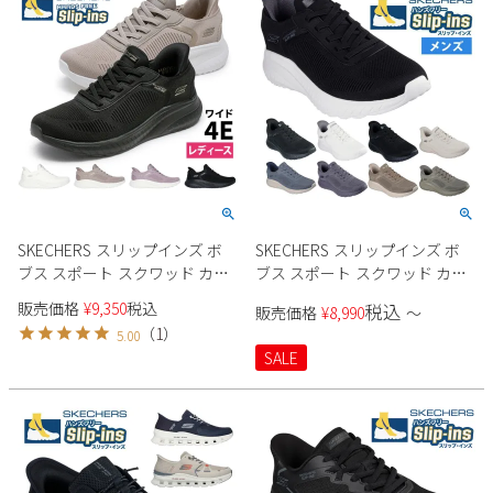
SKECHERS スリップインズ ボ
SKECHERS スリップインズ ボ
ブス スポート スクワッド カオ
ブス スポート スクワッド カオ
ス - カレント ミューズ 117497W
ス - ソリッド ステップ 118312W
販売価格
¥
9,350
税込
税込
販売価格
¥
8,990
〜
レディース
メンズ
（
1
）
5.00
SALE