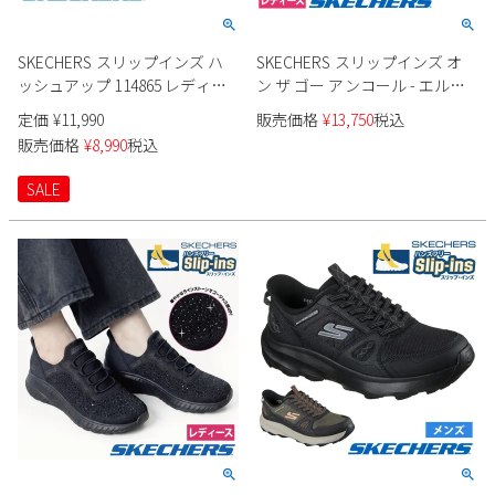
SKECHERS スリップインズ ハ
SKECHERS スリップインズ オ
ッシュアップ 114865 レディー
ン ザ ゴー アンコール - エルサ
ス
144841 レディース
定価
¥
11,990
販売価格
¥
13,750
税込
販売価格
¥
8,990
税込
SALE