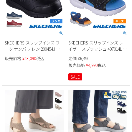
SKECHERS スリップインズ ワ
SKECHERS スリップインズ レ
ーク ナンパ ノレン 200454J メ
イザー スプラッシュ 407014L キ
ンズ
ッズ 男の子
販売価格
¥
13,090
税込
定価
¥
6,490
販売価格
¥
4,990
税込
SALE