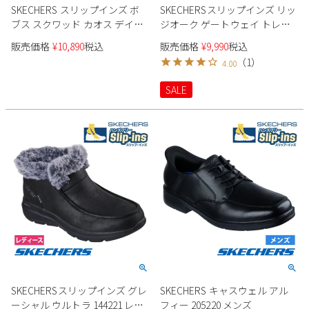
SKECHERS スリップインズ ボ
SKECHERSスリップインズ リッ
ブス スクワッド カオス デイリ
ジオーク ゲートウェイ トレイ
ーグリッツ 117622 レディース
ル 237788 メンズ スニーカー
販売価格
¥
10,890
税込
販売価格
¥
9,990
税込
（
1
）
4.00
SALE
SKECHERSスリップインズ グレ
SKECHERS キャスウェル アル
ーシャル ウルトラ 144221 レデ
フィー 205220 メンズ