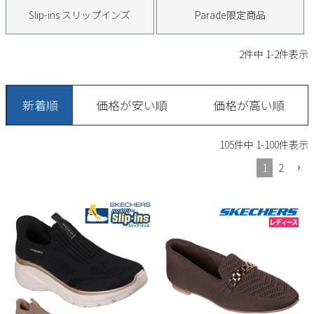
サンダル
キッズ
Slip-ins スリップインズ
Parade限定商品
すべての商品
レインシューズ
サンダル
NEW
2
件中
1
-
2
件表示
すべての商品
パンプス
レインシューズ
サンダル
SALE
新着順
価格が安い順
価格が高い順
スニーカー
すべての商品
スニーカー
レインシューズ
105
件中
1
-
100
件表示
ローファー
レディース新入荷
バッグ
ビジネス・ドレスシューズ
すべての商品
1
2
スニーカー
カジュアルシューズ
メンズ新入荷
ローファー
レディースSALE
雑貨
スクール
すべての商品
ワークシューズ
キッズ新入荷
カジュアルシューズ
メンズSALE
フォーマル
リュック
詳細検索
ブーツ
すべての商品
ワークシューズ
キッズSALE
ブーツ
ボディバッグ
ウェア
ケア用品
ブーツ
店舗一覧
ハンドバッグ