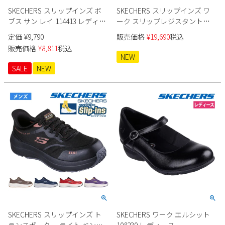
SKECHERS スリップインズ ボ
SKECHERS スリップインズ ワ
2
3
4
5
6
7
8
ブス サン レイ 114413 レディー
ーク スリップレジスタント
9
10
11
12
13
14
15
ス
200452J メンズ ワークシューズ
定価
¥
9,790
販売価格
¥
19,690
税込
16
17
18
19
20
21
22
販売価格
¥
8,811
税込
23
24
25
26
27
28
29
NEW
30
31
SALE
NEW
2026 年9月
日
月
火
水
木
金
土
1
2
3
4
5
6
7
8
9
10
11
12
13
14
15
16
17
18
19
20
21
22
23
24
25
26
27
28
29
30
SKECHERS スリップインズ ト
SKECHERS ワーク エルシット