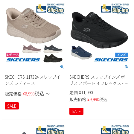
SKECHERS 117324 スリップイ
SKECHERS スリップインズ ボ
ンズ レディース
ブス スポート B フレックス - ス
ムース エッジ 118116 メンズ
定価
¥
11,990
税込
販売価格
¥
8,990
〜
販売価格
¥
9,990
税込
SALE
SALE