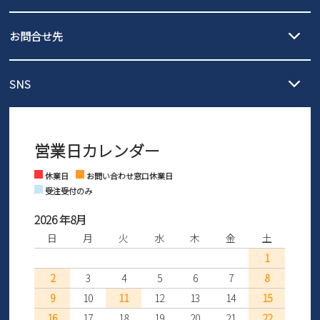
沖縄…1,980円
発送日・送料詳細については
ご利用ガイド
を
履いてみないとわからない靴だからこそ、サイズ交換にかかる送料
3,980円（税込）以上お買い上げで送料無料
ご利用ください。
お問合せ先
の片道無料サービスを実施中！
3,980円（税込）以上お買い上げで送料1,425円
【サイズ交換期間延長のお知らせ】
メール :
info@parade-shoes.jp
ただいまギフト用としてのご利用が増えていることを受け、プレゼ
発送日・送料詳細については
ご利用ガイド
を
SNS
営業時間：11時～17時
ントとしても安心してご利用いただけるよう、サイズ交換の受付期
ご利用ください。
メールの返信につきましては、
間を「お届けから30日間」へと延長いたしました。
3営業日以内にさせていただいております。
商品到着後30日以内にメールにてお申し出ください。折り返し詳細
※お問い合わせは現在メール
で受け付けております。
なご案内をお送りいたします。詳しくは
ご利用ガイド
をご利用くだ
営業日カレンダー
※土日祝はお問い合わせ窓口休業日となります。
さい。
Instagram
Facebook
休業日
お問い合わせ窓口休業日
受注受付のみ
2026 年8月
日
月
火
水
木
金
土
1
2
3
4
5
6
7
8
9
10
11
12
13
14
15
16
17
18
19
20
21
22