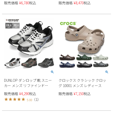
紐靴 ストレートチップ 内羽根
インブーツ アウトドア フェス
販売価格
¥
6,780
税込
販売価格
¥
8,470
税込
Parade
雑貨
ビットローファー スワールモ
防水 軽い 滑らない 雨 雪 キャン
Parade
ウェア
ご利用ガイド
カ ストレート Uチップ S-MAKE
プ 農作業 災害時 ゴム長
ビジネスバッグ
SKECHERS
エスメイク
SKECHERS
Parade
new balance
会員サービス
トートバッグ
moz
SKECHERS
asics
ショルダーバッグ
new balance
お問い合わせ
GAP
瞬足
puma
財布
メルマガ購買
EDWIN
new balance
営業日カレンダー
DUNLOP ダンロップ 靴 スニー
クロックス クラシック クロッ
カー メンズ リファインド
グ 10001 メンズ レディース
休業日
お問い合わせ窓口休業日
DM2011 黒 ブラック ホワイト
販売価格
¥
4,290
税込
販売価格
¥
7,150
税込
シルバー モスグリーン 幅広 4E
2026 年8月
（
1
）
5.00
軽量 撥水
日
月
火
水
木
金
土
1