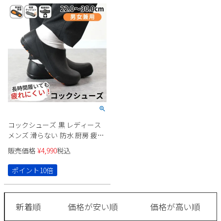
2
3
4
5
6
7
8
9
10
11
12
13
14
15
16
17
18
19
20
21
22
23
24
25
26
27
28
29
30
31
2026 年9月
日
月
火
水
木
金
土
1
2
3
4
5
コックシューズ 黒 レディース
6
7
8
9
10
11
12
メンズ 滑らない 防水 厨房 疲れ
13
14
15
16
17
18
19
ない 靴 サボ 痛くならない クッ
販売価格
¥
4,990
税込
ション性 スリッポン 履きやす
20
21
22
23
24
25
26
い おしゃれ 作業靴 飲食店 居酒
27
28
29
30
ポイント10倍
屋 耐油
新着順
価格が安い順
価格が高い順