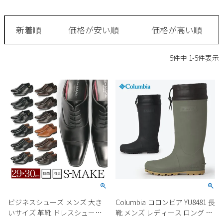
サンダル
キッズ
すべての商品
レインシューズ
新着順
価格が安い順
価格が高い順
サンダル
NEW
すべての商品
パンプス
5
件中
1
-
5
件表示
レインシューズ
サンダル
SALE
スニーカー
すべての商品
スニーカー
レインシューズ
ローファー
レディース新入荷
バッグ
ビジネス・ドレスシューズ
すべての商品
スニーカー
カジュアルシューズ
メンズ新入荷
ローファー
レディースSALE
雑貨
スクール
すべての商品
ワークシューズ
キッズ新入荷
カジュアルシューズ
メンズSALE
フォーマル
リュック
詳細検索
ブーツ
すべての商品
ワークシューズ
キッズSALE
ブーツ
ボディバッグ
ビジネスシューズ メンズ 大き
Columbia コロンビア YU8481 長
ウェア
ケア用品
ブーツ
いサイズ 革靴 ドレスシューズ
靴 メンズ レディース ロング レ
店舗一覧
ハンドバッグ