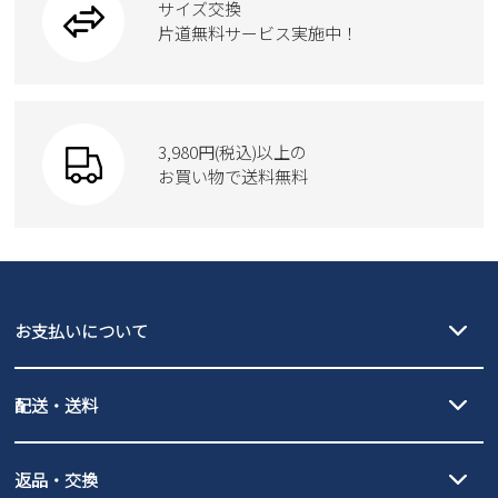
サイズ交換
ウェア
トートバッグ
ブーツ
片道無料サービス実施中！
Parade
ショルダーバッグ
Parade
ウェア
SKECHERS
財布
SKECHERS
3,980円(税込)以上の
Parade
new balance
お買い物で送料無料
moz
SKECHERS
asics
new balance
GAP
瞬足
puma
EDWIN
お支払いについて
new balance
クレジットカード決済、AmazonPay決済、
配送・送料
PayPay（オンライン決済）、代金引換のご利用が可能です。
詳しくは
ご利用ガイド
をご確認ください。
【宅配便】
【ネコポス】
返品・交換
北海道・本州・四国・九州…550円
全国一律…220円（税込）