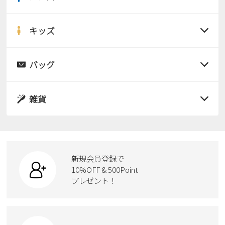
すべての商品
サンダル
キッズ
すべての商品
レインシューズ
サンダル
バッグ
すべての商品
パンプス
レインシューズ
サンダル
雑貨
スニーカー
すべての商品
スニーカー
レインシューズ
ローファー
リュック
ビジネス・ドレスシューズ
すべての商品
スニーカー
カジュアルシューズ
ボディバッグ
新規会員登録で
ローファー
ケア用品
10%OFF & 500Point
スクール
ワークシューズ
プレゼント！
ハンドバッグ
カジュアルシューズ
雑貨
フォーマル
ブーツ
ビジネスバッグ
ワークシューズ
ブーツ