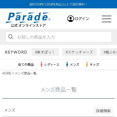
送料550円 3,980円(税込)以上で送料無料！
29cm
ログイン
29.5cm
30cm
31cm
会員登録
お気に入り
カート
32cm
#楽すぽっ！
#スケッチャーズ
#極ふ
KEYWORD
特徴
全ての商品
レディース
メンズ
キッズ
防水・撥水
HOME
メンズ商品一覧
幅広3E
レディース
幅広4E～
メンズ商品一覧
検索
メンズ
すべての商品
メンズ
詳細検索