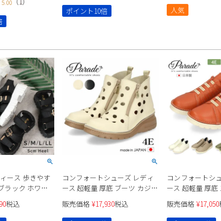
（
1
）
5.00
19165 Parade
人気
ポイント10倍
倍
ディース 歩きやす
コンフォートシューズ レディ
コンフォートシュ
 ブラック ホワイ
ース 超軽量 厚底 ブーツ カジュ
ース 超軽量 厚底
ンダル 5cm ヒー
アルシューズ 幅広 4E 革靴 0032
ジュアルスニーカー
90
税込
販売価格
¥
17,930
税込
販売価格
¥
17,050
ストラップ ベルト
Parade 履きやすい 痛くない 軽
7280 Parade
e 靴 シューズ
い 伸びる 外反母趾 靴
い 軽い 伸びる 外