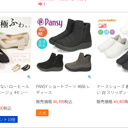
中！
くない ローヒール
PANSY ショートブーツ 4666 レ
ナースシューズ 
ベージュ 4センチ
ディース
い 白 スリッポン
レモニー パーティ
ーズ レディース ピュアウォー
販売価格
¥
6,490
税込
販売価格
¥
4,400
ドトゥ 飾り
カー PW0501 P
90
税込
ト 極ふわっ Parade
ブラック エア pure
人気
ント10倍