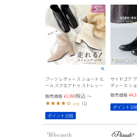
ブーツ レディース ショート ヒ
サイドゴア ブ
ール スクエアトゥ ストレッチ
ディース シ
走れる 歩きやすい 5050 黒 ブラ
ンブーツ 防滑
販売価格
¥
4,3
税込
販売価格
¥
3,990
〜
ック ストレッチブーツ Parade
ローヒール Par
（
1
）
4.00
5cmヒール 美脚 足長効果 太め
ック ダーク
ポイント10
ヒール
ポイント10倍