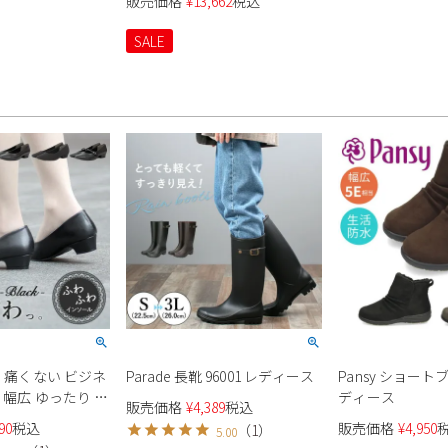
販売価格
¥
13,662
税込
靴
ー ブラウン カジュアル 本革 日
本製
SALE
E 痛くない ビジネ
Parade 長靴 96001 レディース
Pansy ショートブ
 幅広 ゆったり リ
ディース
販売価格
¥
4,389
税込
ォーマル ストラッ
90
税込
販売価格
¥
4,950
（
1
）
5.00
仕事 靴 レディース