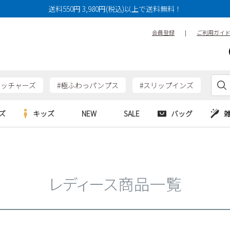
14cm
14.5cm
15cm
送料550円 3,980円(税込)以上で送料無料！
17cm
17.5cm
18cm
会員登録
|
ご利用ガイ
20cm
20.5cm
21cm
23cm
23.5cm
24cm
26cm
26.5cm
27cm
ケッチャーズ
#極ふわっパンプス
#スリップインズ
29cm
29.5cm
30cm
ズ
キッズ
NEW
SALE
バッグ
特徴
防水・撥水
幅広3E
e
Parade
Parade
アルシューズ
バッグ
カジュアルシューズ
幅広4E～
HERS
SKECHERS
SKECHERS
シューズ
ダーバッグ
ワークシューズ
レディース商品一覧
alance
moz
GAP
new balance
EDWIN
ブーツ
puma
new balance
検索
ウェア