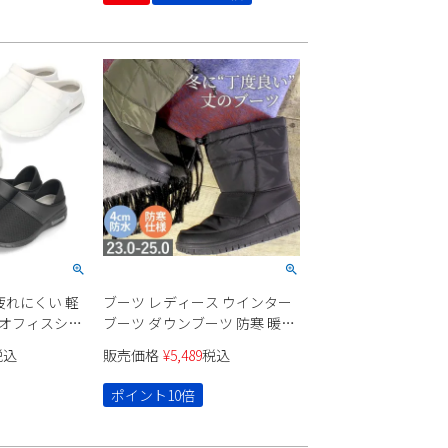
疲れにくい 軽
ブーツ レディース ウインター
 オフィスシュ
ブーツ ダウンブーツ 防寒 暖か
い ボアライナー あたたか 防水
税込
販売価格
¥
5,489
税込
W0502 ホワイト
防滑 ラウンドトゥ ゆったり
 walker
Parade 227000 黒 ブラック カ
ポイント10倍
ーキ 冬