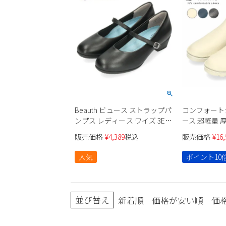
Beauth ビュース ストラップパ
コンフォート
ンプス レディース ワイズ 3E
ース 超軽量 
BT-602 ラウンドトゥ フォーマ
ジュアルスニー
販売価格
¥
4,389
税込
販売価格
¥
16,
ル リクルート ビジネス オフィ
靴 7301 Pa
ス 軽量 防水 抗菌 防臭 黒
くない 軽い 
人気
ポイント10
並び替え
新着順
価格が安い順
価