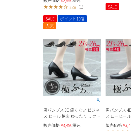
販売価格
¥
2,990
税込
防滑 紐靴 雨
SALE
（
1
）
4.00
SALE
ポイント10倍
人気
黒パンプス 3E 痛くない ビジネ
黒パンプス 4
ス ヒール 幅広 ゆったり リクル
ス ローヒール
ート フォーマル ストラップ オ
クルート フ
販売価格
¥
3,490
税込
販売価格
¥
3,4
フィス 仕事 靴 レディース 極ふ
プ オフィス 