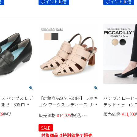
倍
ポイント10倍
ポイント10倍
革 ブラック 黒
ュース パンプス レデ
【対象商品50%%OFF】ラボキ
パンプス ローヒー
E BT-606 ロー
ゴシ ワークス レディース サン
テッドトゥ コン
エアトゥ フォーマ
ダル ヒール 靴 12719 本革 グル
いめ オフィス 
89
税込
販売価格
¥
11,000
税込
販売価格
¥
14,025
〜
 ビジネス オフィ
カサンダル 黒 ブラック アイボ
PICCADILLY ピカ
抗菌 防臭 黒
リー RABOKIGOSHI works
4.5cm レディー
SALE
ブラック チャン
対象商品は特別価格で販売
レモニー