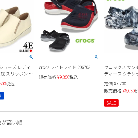
シューズ レディ
crocs ライトライド 206708
クロックス サンダ
厚底 スリッポン カ
ディース クラシ
販売価格
¥
9,350
税込
カー 幅広 4E 革
クロッグ CROCS C
500
税込
定価
¥
7,700
rade 履きやすい 痛
MARBLED CLOG 
販売価格
¥
6,050
伸びる 外反母趾 靴
ト ブラック シュ
倍
SALE
格が高い順