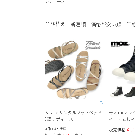
レディース
ブーツ
並び替え
新着順
価格が安い順
価
Parade サンダルフットベッド
モズ moz 
305 レディース
ィース おしゃれ
スニーカー 
定価
¥
3,990
販売価格
¥
1,9
ブーツ ショ