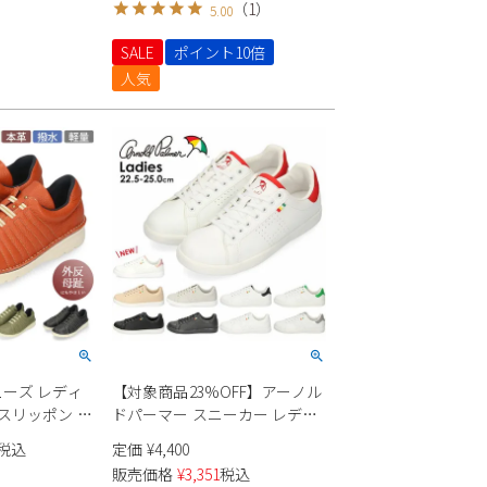
（
1
）
5.00
SALE
ポイント10倍
人気
ーズ レディ
【対象商品23%OFF】アーノル
 スリッポン カ
ドパーマー スニーカー レディ
 幅広 4E
ース 黒 白 ローカット AL0702
税込
定価
¥
4,400
 履きやすい 痛くな
702 軽量 ARNOLD PALMER 靴 シ
販売価格
¥
3,351
税込
反母趾 靴 本
ューズ 紐靴