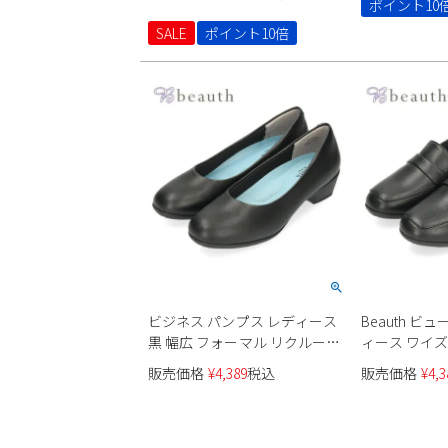
ポイント10
SALE
ポイント10倍
ビジネス パンプス レディース
Beauth ビ
黒 幅広 フォーマル リクルート
ィース ワイズ 3
オフィス Beauth ビュース ワイ
ファー スク
販売価格
¥
4,389
税込
販売価格
¥
4,3
ズ 3E BT-601 ラウンドトゥ 軽
ル リクルート
量 防水 抗菌 防臭 黒
ス 軽量 防水 