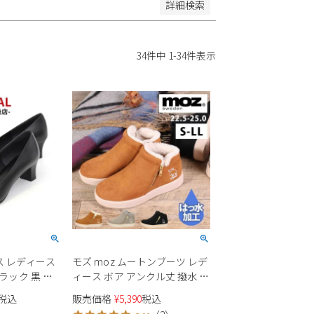
詳細検索
34
件中
1
-
34
件表示
ス レディース
モズ moz ムートンブーツ レデ
 ブラック 黒 ロ
ィース ボア アンクル丈 撥水 軽
ォーマル 仕事
量 防滑 40351 黒 キャメル グレ
税込
販売価格
¥
5,390
税込
ス
ー ブラック ジップ ファスナー