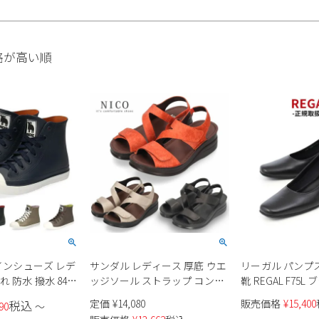
格が高い順
レインシューズ レデ
サンダル レディース 厚底 ウエ
リーガル パンプ
 防水 撥水 8417
ッジソール ストラップ コンフ
靴 REGAL F75L
ハイカット レイン
ォート レザー シューズ NICO
ーヒール 本革 フ
定価
¥
14,080
販売価格
¥
15,400
税込
90
〜
ーツ丈 歩きやすい
ニコ 41711 黒 ブラック ネイビ
オフィス ビジネ