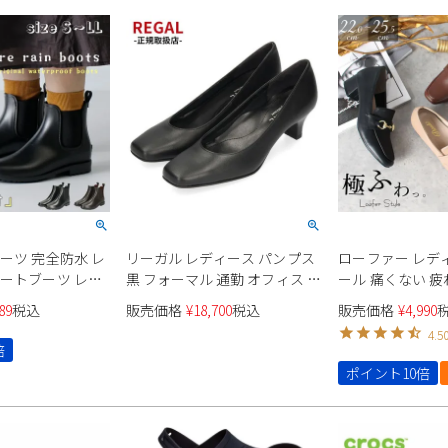
ーツ 完全防水 レ
リーガル レディース パンプス
ローファー レディ
ョートブーツ レイ
黒 フォーマル 通勤 オフィス 冠
ール 痛くない 疲
 カジュアル 定番
婚葬祭 就職活動 リクルート ブ
ス ビットローフ
89
税込
販売価格
¥
18,700
税込
販売価格
¥
4,990
ade 96002 ブラ
ラック 本革 REGAL F04M AF ス
ーファー 靴 太ヒ
4.5
ブラウン
クエアトゥ
トゥ 極ふわっ Para
倍
23066
ポイント10倍