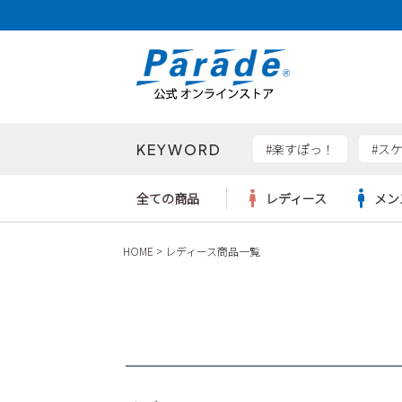
価格帯
〜
KEYWORD
検索
#楽すぽっ！
#ス
全ての商品
レディース
メン
HOME
レディース商品一覧
Parad
サンダル
サンダル
サンダル
レディース新入荷
レディースSALE
リュック
ケア用品
カジュ
トート
SKEC
レインシューズ
レインシューズ
レインシューズ
メンズ新入荷
メンズSALE
ボディバッグ
雑貨
ワーク
ショル
new b
asics
パンプス
スニーカー
スニーカー
キッズ新入荷
キッズSALE
ハンドバッグ
ブーツ
財布
瞬足
スニーカー
ビジネス・ドレスシューズ
スクール
ビジネスバッグ
ウェア
ローファー
ローファー
フォーマル