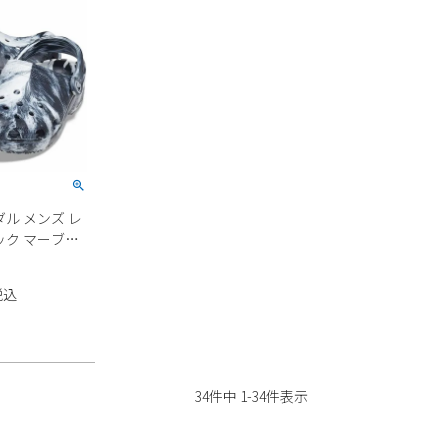
ル メンズ レ
ック マーブル
LASSIC
206867 ホワイ
税込
ーズ 軽量
34
件中
1
-
34
件表示