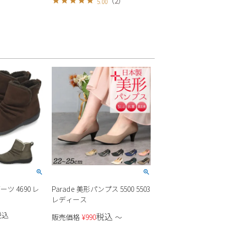
（
2
）
5.00
スエード 女の子
ーツ 4690 レ
Parade 美形パンプス 5500 5503
レディース
税込
税込
販売価格
¥
990
〜