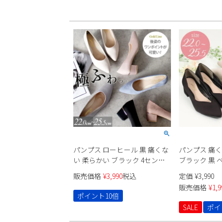
パンプス ローヒール 黒 痛くな
パンプス 痛
い 柔らかい ブラック 4センチ
ブラック 黒 
スエード 太ヒール チャンキー
太ヒール セ
販売価格
¥
3,990
税込
定価
¥
3,990
ヒール ポインテッドトゥ 飾り
ー ポインテッ
販売価格
¥
1,9
ドークレ 22cm 極ふわっ 21114
22095 Vカッ
ポイント10倍
Parade カジュアル パーティー
SALE
ポイ
セレモニー