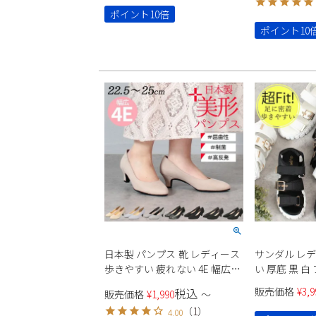
わっ 19143 19164 Parade
極ふわっ 19141 
ポイント10倍
ポイント10
日本製 パンプス 靴 レディース
サンダル レ
歩きやすい 疲れない 4E 幅広
い 厚底 黒 白
5cm ヒール アーモンドトゥ 高
ト スポーツサ
販売価格
¥
3,9
税込
販売価格
¥
1,990
〜
反発 痛くなりにくい 走れる
ル アンクル
（
1
）
4.00
Parade 美形パンプス 4500
7018 Parad