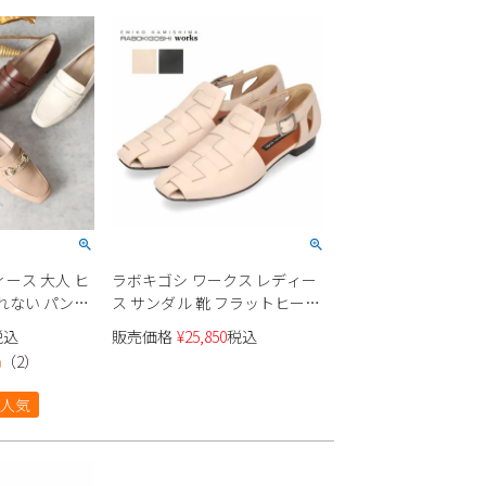
ース 大人 ヒ
ラボキゴシ ワークス レディー
れない パンプ
ス サンダル 靴 フラットヒール
ァー コインロ
本革 グルカサンダル 12691 ブ
税込
販売価格
¥
25,850
税込
ール スクエア
ラック アイボリー 日本製
（
2
）
0
de 22042
RABOKIGOSHI works
人気