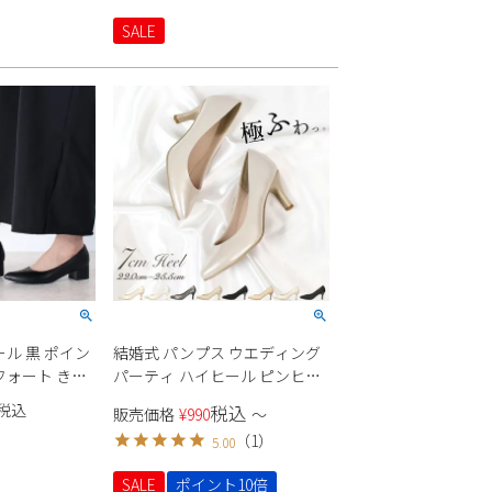
SALE
ル 黒 ポイン
結婚式 パンプス ウエディング
フォート きれ
パーティ ハイヒール ピンヒー
ビジネス
ル ポインテッドトゥ 痛くない
税込
税込
販売価格
¥
990
〜
ジリー 739026
22091 ラメ スエード 生地 極ふ
（
1
）
5.00
ス フォーマル
わっ Parade シンプル きれいめ
キーヒール セ
セレモニー オケージョン
SALE
ポイント10倍