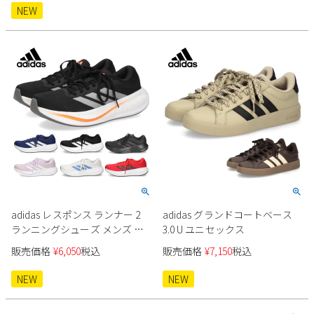
NEW
2
3
4
5
6
7
8
9
10
11
12
13
14
15
16
17
18
19
20
21
22
23
24
25
26
27
28
29
30
31
2026 年9月
日
月
火
水
木
金
土
1
2
3
4
5
6
7
8
9
10
11
12
13
14
15
16
17
18
19
adidas レスポンス ランナー 2
adidas グランドコートベース
20
21
22
23
24
25
26
ランニングシューズ メンズ レ
3.0 U ユニセックス
27
28
29
30
ディース
販売価格
¥
6,050
税込
販売価格
¥
7,150
税込
NEW
NEW