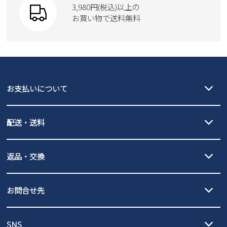
3,980円(税込)以上の
Parade
new balance
お買い物で送料無料
moz
SKECHERS
asics
new balance
GAP
瞬足
puma
EDWIN
お支払いについて
new balance
クレジットカード決済、AmazonPay決済、
配送・送料
PayPay（オンライン決済）、代金引換のご利用が可能です。
詳しくは
ご利用ガイド
をご確認ください。
【宅配便】
【ネコポス】
返品・交換
北海道・本州・四国・九州…550円
全国一律…220円（税込）
沖縄…1,980円
発送日・送料詳細については
ご利用ガイド
を
履いてみないとわからない靴だからこそ、サイズ交換にかかる送料
3,980円（税込）以上お買い上げで送料無料
ご利用ください。
お問合せ先
の片道無料サービスを実施中！
3,980円（税込）以上お買い上げで送料1,425円
【サイズ交換期間延長のお知らせ】
メール :
info@parade-shoes.jp
ただいまギフト用としてのご利用が増えていることを受け、プレゼ
発送日・送料詳細については
ご利用ガイド
を
SNS
営業時間：11時～17時
ントとしても安心してご利用いただけるよう、サイズ交換の受付期