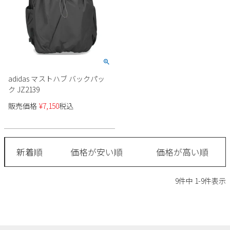
adidas マストハブ バックパッ
ク JZ2139
販売価格
¥
7,150
税込
新着順
価格が安い順
価格が高い順
9
件中
1
-
9
件表示