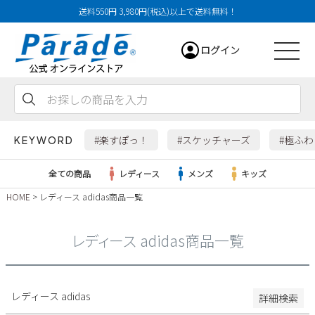
送料550円 3,980円(税込)以上で送料無料！
29cm
ログイン
29.5cm
30cm
31cm
会員登録
お気に入り
カート
32cm
#楽すぽっ！
#スケッチャーズ
#極ふ
KEYWORD
特徴
全ての商品
レディース
メンズ
キッズ
防水・撥水
HOME
レディース adidas商品一覧
幅広3E
レディース
幅広4E～
レディース adidas商品一覧
検索
メンズ
すべての商品
レディース adidas
詳細検索