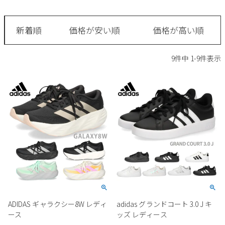
サンダル
キッズ
すべての商品
レインシューズ
新着順
価格が安い順
価格が高い順
サンダル
NEW
すべての商品
パンプス
9
件中
1
-
9
件表示
レインシューズ
サンダル
SALE
スニーカー
すべての商品
スニーカー
レインシューズ
ローファー
レディース新入荷
バッグ
ビジネス・ドレスシューズ
すべての商品
スニーカー
カジュアルシューズ
メンズ新入荷
ローファー
レディースSALE
雑貨
スクール
すべての商品
ワークシューズ
キッズ新入荷
カジュアルシューズ
メンズSALE
フォーマル
リュック
詳細検索
ブーツ
すべての商品
ワークシューズ
キッズSALE
ブーツ
ボディバッグ
ADIDAS ギャラクシー8W レディ
adidas グランドコート 3.0 J キ
ウェア
ケア用品
ブーツ
ース
ッズ レディース
店舗一覧
ハンドバッグ