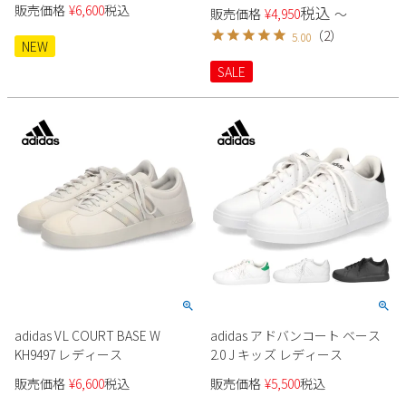
販売価格
¥
6,600
税込
税込
Parade
販売価格
¥
4,950
〜
雑貨
Parade
ウェア
（
2
）
ご利用ガイド
5.00
ビジネスバッグ
NEW
SKECHERS
SKECHERS
SALE
Parade
new balance
会員サービス
トートバッグ
moz
SKECHERS
asics
ショルダーバッグ
new balance
お問い合わせ
GAP
瞬足
puma
財布
メルマガ購買
EDWIN
new balance
営業日カレンダー
休業日
お問い合わせ窓口休業日
adidas VL COURT BASE W
adidas アドバンコート ベース
2026 年8月
KH9497 レディース
2.0 J キッズ レディース
日
月
火
水
木
金
土
販売価格
¥
6,600
税込
販売価格
¥
5,500
税込
1