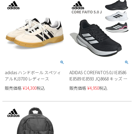
新規会員登録
会社概要
プライバシーポリシー
特定商取引法に基づく表示
お問い合わせ
adidas ハンドボール スペツィ
ADIDAS COREFAITO5.0J IE8586
アル KJ3700 レディース
IE8589 IE8593 JQ8668 キッズ レ
ディース
販売価格
¥
14,300
税込
販売価格
¥
4,950
税込