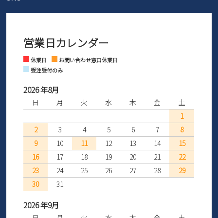
ご利用ください。
メールの返信につきましては、
間を「お届けから30日間」へと延長いたしました。
3営業日以内にさせていただいております。
商品到着後30日以内にメールにてお申し出ください。折り返し詳細
※お問い合わせは現在メール
で受け付けております。
なご案内をお送りいたします。詳しくは
ご利用ガイド
をご利用くだ
営業日カレンダー
※土日祝はお問い合わせ窓口休業日となります。
さい。
Instagram
Facebook
休業日
お問い合わせ窓口休業日
受注受付のみ
2026 年8月
日
月
火
水
木
金
土
1
2
3
4
5
6
7
8
9
10
11
12
13
14
15
16
17
18
19
20
21
22
23
24
25
26
27
28
29
30
31
2026 年9月
日
月
火
水
木
金
土