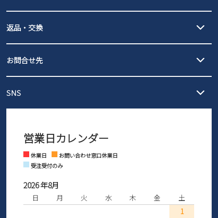
詳しくは
ご利用ガイド
をご確認ください。
【宅配便】
【ネコポス】
返品・交換
北海道・本州・四国・九州…550円
全国一律…220円（税込）
沖縄…1,980円
発送日・送料詳細については
ご利用ガイド
を
履いてみないとわからない靴だからこそ、サイズ交換にかかる送料
3,980円（税込）以上お買い上げで送料無料
ご利用ください。
お問合せ先
の片道無料サービスを実施中！
3,980円（税込）以上お買い上げで送料1,425円
【サイズ交換期間延長のお知らせ】
メール :
info@parade-shoes.jp
ただいまギフト用としてのご利用が増えていることを受け、プレゼ
発送日・送料詳細については
ご利用ガイド
を
SNS
営業時間：11時～17時
ントとしても安心してご利用いただけるよう、サイズ交換の受付期
ご利用ください。
メールの返信につきましては、
間を「お届けから30日間」へと延長いたしました。
3営業日以内にさせていただいております。
商品到着後30日以内にメールにてお申し出ください。折り返し詳細
※お問い合わせは現在メール
で受け付けております。
なご案内をお送りいたします。詳しくは
ご利用ガイド
をご利用くだ
営業日カレンダー
※土日祝はお問い合わせ窓口休業日となります。
さい。
Instagram
Facebook
休業日
お問い合わせ窓口休業日
受注受付のみ
2026 年8月
日
月
火
水
木
金
土
1