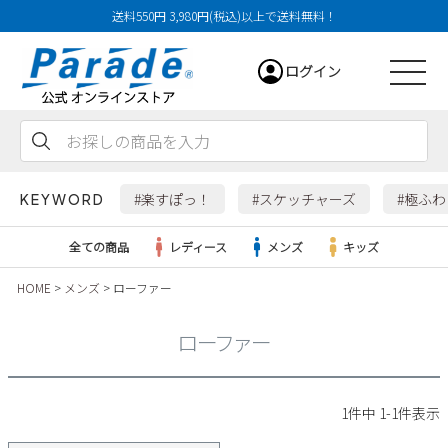
送料550円 3,980円(税込)以上で送料無料！
ログイン
会員登録
お気に入り
カート
#楽すぽっ！
#スケッチャーズ
#極ふ
KEYWORD
全ての商品
レディース
メンズ
キッズ
HOME
メンズ
ローファー
レディース
ローファー
メンズ
すべての商品
1
件中
1
-
1
件表示