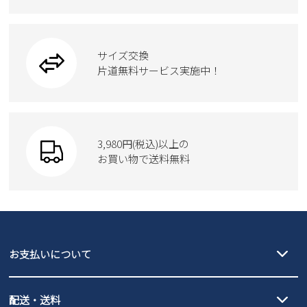
カジュアルシューズ
雑貨
フォーマル
ブーツ
ビジネスバッグ
ワークシューズ
ブーツ
サイズ交換
ウェア
トートバッグ
ブーツ
片道無料サービス実施中！
Parade
ショルダーバッグ
Parade
ウェア
SKECHERS
財布
SKECHERS
3,980円(税込)以上の
Parade
new balance
お買い物で送料無料
moz
SKECHERS
asics
new balance
GAP
瞬足
puma
EDWIN
お支払いについて
new balance
クレジットカード決済、AmazonPay決済、
配送・送料
PayPay（オンライン決済）、代金引換のご利用が可能です。