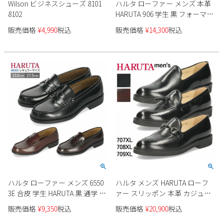
Wilson ビジネスシューズ 8101
ハルタ ローファー メンズ 本革
2
3
4
5
6
7
8
8102
HARUTA 906 学生 黒 フォーマル
3E 通学 学生靴 通勤 定番 靴 コ
9
10
11
12
13
14
15
販売価格
¥
4,990
税込
販売価格
¥
14,300
税込
インローファー ブラック ダー
16
17
18
19
20
21
22
クブラウン 茶色 クロ 23.0-
23
24
25
26
27
28
29
28.0cm スクール フォーマル セ
レモニー【サイズ交換OK】
30
31
2026 年9月
日
月
火
水
木
金
土
1
2
3
4
5
6
7
8
9
10
11
12
13
14
15
16
17
18
19
20
21
22
23
24
25
26
27
28
29
30
ハルタ ローファー メンズ 6550
ハルタ メンズ HARUTA ローフ
3E 合皮 学生 HARUTA 黒 通学 靴
ァー スリッポン 本革 カジュア
通勤 ブラック ジャマイカ クロ
ルシューズ 707XL 708XL 709XL
販売価格
¥
9,350
税込
販売価格
¥
20,900
税込
ブラウン 高校生 中学生 レギュ
ブラック ダークブラウン 日本