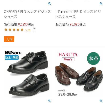
Parade
雑貨
Parade
ウェア
ご利用ガイド
OXFORD FIELD メンズ ビジネス
U.P renoma FIELD メンズ ビジ
ビジネスバッグ
SKECHERS
SKECHERS
シューズ
ネスシューズ
Parade
new balance
会員サービス
トートバッグ
販売価格
¥
2,990
税込
販売価格
¥
8,990
税込
moz
（
1
）
5.00
SKECHERS
asics
ショルダーバッグ
new balance
お問い合わせ
人気
GAP
瞬足
puma
財布
メルマガ購買
EDWIN
new balance
営業日カレンダー
休業日
お問い合わせ窓口休業日
2026 年8月
日
月
火
水
木
金
土
1