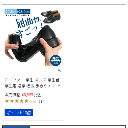
ラーサイズ 23cm-28cm 紳士靴
製
新規会員登録
男の子 コインローファー フォ
ーマル セレモニー 【サイズ交
換OK】
会社概要
プライバシーポリシー
特定商取引法に基づく表示
お問い合わせ
ローファー 学生 メンズ 学生靴
学生用 通学 幅広 歩きやすい 柔
らか 痛くない 履きやすい 疲れ
販売価格
¥
6,589
税込
にくい ビジネスシューズ 通勤
（
1
）
5.00
Parade 97035 ブラック
ポイント10倍