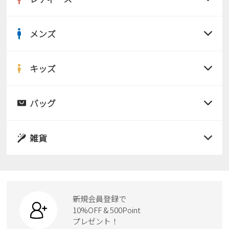
メンズ
すべての商品
サンダル
キッズ
すべての商品
レインシューズ
サンダル
バッグ
すべての商品
パンプス
レインシューズ
サンダル
雑貨
スニーカー
すべての商品
スニーカー
レインシューズ
ローファー
リュック
ビジネス・ドレスシューズ
すべての商品
スニーカー
カジュアルシューズ
ボディバッグ
新規会員登録で
ローファー
ケア用品
10%OFF & 500Point
スクール
ワークシューズ
プレゼント！
ハンドバッグ