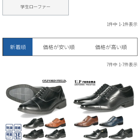
サンダル
キッズ
学生ローファー
すべての商品
レインシューズ
サンダル
NEW
1
件中
1
-
1
件表示
すべての商品
パンプス
レインシューズ
サンダル
SALE
新着順
価格が安い順
価格が高い順
スニーカー
すべての商品
スニーカー
レインシューズ
7
件中
1
-
7
件表示
ローファー
レディース新入荷
バッグ
ビジネス・ドレスシューズ
すべての商品
スニーカー
カジュアルシューズ
メンズ新入荷
ローファー
レディースSALE
雑貨
スクール
すべての商品
ワークシューズ
キッズ新入荷
カジュアルシューズ
メンズSALE
フォーマル
リュック
詳細検索
ブーツ
すべての商品
ワークシューズ
キッズSALE
ブーツ
ボディバッグ
ウェア
ケア用品
ブーツ
店舗一覧
ハンドバッグ