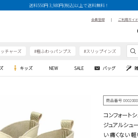
送料550円 3,980円(税込)以上で送料無料！
会員登録
|
ご利用ガイ
ケッチャーズ
#極ふわっパンプス
#スリップインズ
ズ
キッズ
NEW
SALE
バッグ
e
Parade
Parade
アルシューズ
バッグ
カジュアルシューズ
HERS
SKECHERS
SKECHERS
商品番号
000208
シューズ
ダーバッグ
ワークシューズ
alance
moz
GAP
コンフォートシ
new balance
EDWIN
ブーツ
puma
new balance
ジュアルシューズ 
ウェア
い 痛くない 軽