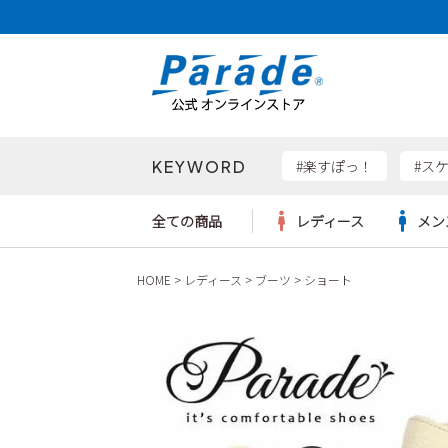
KEYWORD
検索
#楽すぽっ！
#ス
全ての商品
レディース
メン
HOME
レディース
ブーツ
ショート
Parad
サンダル
サンダル
サンダル
レディース新入荷
レディースSALE
リュック
ケア用品
カジュ
トート
SKEC
レインシューズ
レインシューズ
レインシューズ
メンズ新入荷
メンズSALE
ボディバッグ
雑貨
ワーク
ショル
new b
asics
パンプス
スニーカー
スニーカー
キッズ新入荷
キッズSALE
ハンドバッグ
ブーツ
財布
瞬足
スニーカー
ビジネス・ドレスシューズ
スクール
ビジネスバッグ
ウェア
ローファー
ローファー
フォーマル