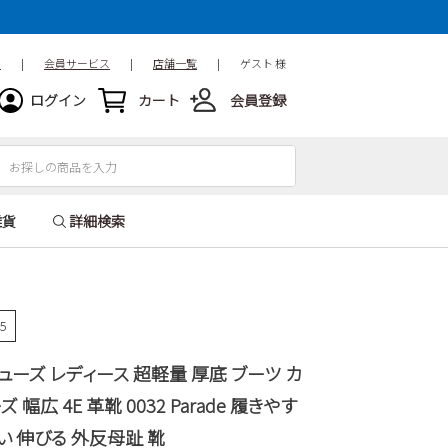
ド
|
会員サービス
|
店舗一覧
|
ゲスト 様
ログイン
カート
会員登録
雑貨
詳細検索
85
ューズ レディース 超軽量 厚底 ブーツ カ
幅広 4E 革靴 0032 Parade 履きやす
い 伸びる 外反母趾 靴