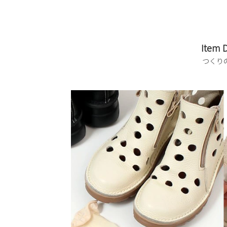
Item D
つくり