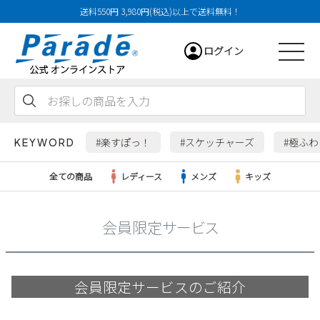
送料550円 3,980円(税込)以上で送料無料！
ログイン
会員登録
お気に入り
カート
#楽すぽっ！
#スケッチャーズ
#極ふ
KEYWORD
全ての商品
レディース
メンズ
キッズ
会員限定サービス
レディース
メンズ
会員限定サービスのご紹介
すべての商品