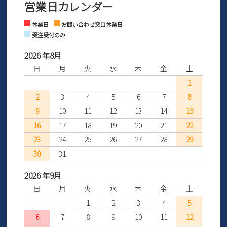
営業日カレンダー
※土日祝はお問い合わせ窓口休業日となります。
さい。
Instagram
Facebook
休業日
お問い合わせ窓口休業日
受注受付のみ
2026 年8月
日
月
火
水
木
金
土
1
2
3
4
5
6
7
8
9
10
11
12
13
14
15
16
17
18
19
20
21
22
23
24
25
26
27
28
29
30
31
2026 年9月
日
月
火
水
木
金
土
1
2
3
4
5
6
7
8
9
10
11
12