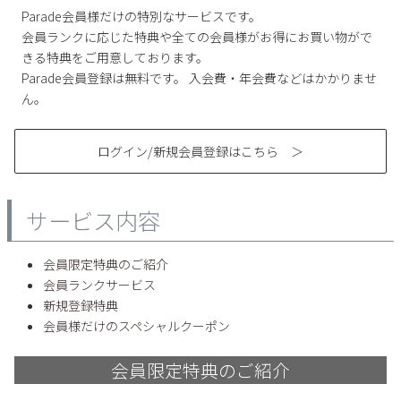
サンダル
キッズ
Parade会員様だけの特別なサービスです。
すべての商品
会員ランクに応じた特典や全ての会員様がお得にお買い物がで
レインシューズ
きる特典をご用意しております。
サンダル
NEW
Parade会員登録は無料です。 入会費・年会費などはかかりませ
すべての商品
パンプス
ん。
レインシューズ
サンダル
SALE
スニーカー
すべての商品
ログイン/新規会員登録はこちら ＞
スニーカー
レインシューズ
ローファー
レディース新入荷
バッグ
ビジネス・ドレスシューズ
すべての商品
サービス内容
スニーカー
カジュアルシューズ
メンズ新入荷
ローファー
レディースSALE
雑貨
スクール
会員限定特典のご紹介
すべての商品
ワークシューズ
キッズ新入荷
会員ランクサービス
カジュアルシューズ
メンズSALE
新規登録特典
フォーマル
リュック
詳細検索
ブーツ
会員様だけのスペシャルクーポン
すべての商品
ワークシューズ
キッズSALE
ブーツ
ボディバッグ
ウェア
会員限定特典のご紹介
ケア用品
ブーツ
店舗一覧
ハンドバッグ