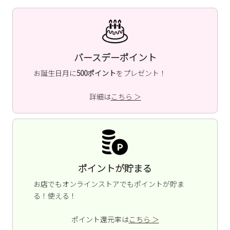
Parade
雑貨
Parade
ウェア
ご利用ガイド
ビジネスバッグ
SKECHERS
SKECHERS
Parade
new balance
会員サービス
トートバッグ
バースデーポイント
moz
SKECHERS
asics
お誕生日月に
500ポイント
をプレゼント！
ショルダーバッグ
new balance
お問い合わせ
GAP
瞬足
詳細は
こちら ＞
puma
財布
メルマガ購買
EDWIN
new balance
営業日カレンダー
ポイントが貯まる
休業日
お問い合わせ窓口休業日
お店でもオンラインストアでもポイントが貯ま
る！使える！
2026 年8月
日
月
火
水
木
金
土
ポイント還元率は
こちら ＞
1