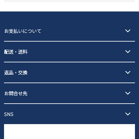
お支払いについて
クレジットカード決済、AmazonPay決済、
配送・送料
PayPay（オンライン決済）、代金引換のご利用が可能です。
詳しくは
ご利用ガイド
をご確認ください。
【宅配便】
【ネコポス】
返品・交換
北海道・本州・四国・九州…550円
全国一律…220円（税込）
沖縄…1,980円
発送日・送料詳細については
ご利用ガイド
を
履いてみないとわからない靴だからこそ、サイズ交換にかかる送料
3,980円（税込）以上お買い上げで送料無料
ご利用ください。
お問合せ先
の片道無料サービスを実施中！
3,980円（税込）以上お買い上げで送料1,425円
【サイズ交換期間延長のお知らせ】
メール :
info@parade-shoes.jp
ただいまギフト用としてのご利用が増えていることを受け、プレゼ
発送日・送料詳細については
ご利用ガイド
を
SNS
営業時間：11時～17時
ントとしても安心してご利用いただけるよう、サイズ交換の受付期
ご利用ください。
メールの返信につきましては、
間を「お届けから30日間」へと延長いたしました。
3営業日以内にさせていただいております。
商品到着後30日以内にメールにてお申し出ください。折り返し詳細
※お問い合わせは現在メール
で受け付けております。
なご案内をお送りいたします。詳しくは
ご利用ガイド
をご利用くだ