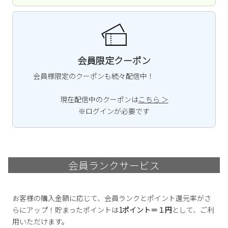
2
3
4
5
6
7
8
9
10
11
12
13
14
15
16
17
18
19
20
21
22
23
24
25
26
27
28
29
会員限定クーポン
30
31
会員様限定のクーポンも続々配信中！
2026 年9月
現在配信中のクーポンは
こちら ＞
日
月
火
水
木
金
土
※ログインが必要です
1
2
3
4
5
6
7
8
9
10
11
12
13
14
15
16
17
18
19
20
21
22
23
24
25
26
会員ランクサービス
27
28
29
30
お客様の購入金額に応じて、会員ランクとポイント還元率がさ
らにアップ！貯まったポイントは
1ポイント＝１円
として、ご利
用いただけます。