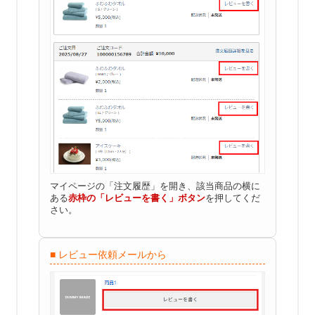
2
3
4
5
6
7
8
9
10
11
12
13
14
15
16
17
18
19
20
21
22
23
24
25
26
27
28
29
30
31
2026 年9月
日
月
火
水
木
金
土
1
2
3
4
5
6
7
8
9
10
11
12
マイページの「注文履歴」を開き、該当商品の横に
ある
赤枠の「レビューを書く」ボタン
を押してくだ
13
14
15
16
17
18
19
さい。
20
21
22
23
24
25
26
27
28
29
30
■ レビュー依頼メールから