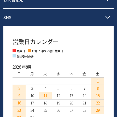
の片道無料サービスを実施中！
3,980円（税込）以上お買い上げで送料1,425円
【サイズ交換期間延長のお知らせ】
メール :
info@parade-shoes.jp
ただいまギフト用としてのご利用が増えていることを受け、プレゼ
発送日・送料詳細については
ご利用ガイド
を
SNS
営業時間：11時～17時
ントとしても安心してご利用いただけるよう、サイズ交換の受付期
ご利用ください。
メールの返信につきましては、
間を「お届けから30日間」へと延長いたしました。
3営業日以内にさせていただいております。
商品到着後30日以内にメールにてお申し出ください。折り返し詳細
※お問い合わせは現在メール
で受け付けております。
なご案内をお送りいたします。詳しくは
ご利用ガイド
をご利用くだ
営業日カレンダー
※土日祝はお問い合わせ窓口休業日となります。
さい。
Instagram
Facebook
休業日
お問い合わせ窓口休業日
受注受付のみ
2026 年8月
日
月
火
水
木
金
土
1
2
3
4
5
6
7
8
9
10
11
12
13
14
15
16
17
18
19
20
21
22
23
24
25
26
27
28
29