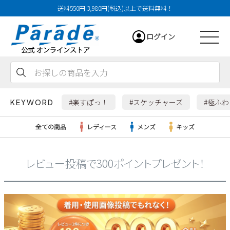
送料550円 3,980円(税込)以上で送料無料！
ログイン
会員登録
お気に入り
カート
#楽すぽっ！
#スケッチャーズ
#極ふ
KEYWORD
全ての商品
レディース
メンズ
キッズ
レビュー投稿で300ポイントプレゼント！
レディース
メンズ
すべての商品