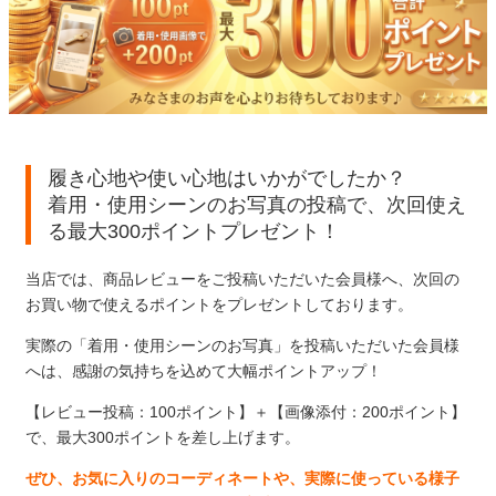
サンダル
キッズ
すべての商品
レインシューズ
サンダル
NEW
すべての商品
パンプス
レインシューズ
サンダル
SALE
スニーカー
履き心地や使い心地はいかがでしたか？
すべての商品
スニーカー
着用・使用シーンのお写真の投稿で、次回使え
レインシューズ
ローファー
る最大300ポイントプレゼント！
レディース新入荷
バッグ
ビジネス・ドレスシューズ
すべての商品
スニーカー
当店では、商品レビューをご投稿いただいた会員様へ、次回の
カジュアルシューズ
メンズ新入荷
ローファー
お買い物で使えるポイントをプレゼントしております。
レディースSALE
雑貨
スクール
すべての商品
ワークシューズ
キッズ新入荷
実際の「着用・使用シーンのお写真」を投稿いただいた会員様
カジュアルシューズ
メンズSALE
へは、感謝の気持ちを込めて大幅ポイントアップ！
フォーマル
リュック
詳細検索
ブーツ
すべての商品
【レビュー投稿：100ポイント】＋【画像添付：200ポイント】
ワークシューズ
キッズSALE
ブーツ
で、最大300ポイントを差し上げます。
ボディバッグ
ウェア
ケア用品
ブーツ
店舗一覧
ぜひ、お気に入りのコーディネートや、実際に使っている様子
ハンドバッグ