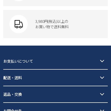
3,980円(税込)以上の
お買い物で送料無料
お支払いについて
クレジットカード決済、AmazonPay決済、
配送・送料
PayPay（オンライン決済）、代金引換のご利用が可能です。
詳しくは
ご利用ガイド
をご確認ください。
【宅配便】
【ネコポス】
返品・交換
北海道・本州・四国・九州…550円
全国一律…220円（税込）
沖縄…1,980円
発送日・送料詳細については
ご利用ガイド
を
履いてみないとわからない靴だからこそ、サイズ交換にかかる送料
3,980円（税込）以上お買い上げで送料無料
ご利用ください。
お問合せ先