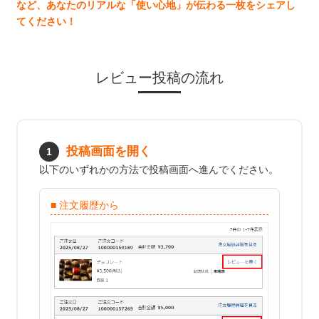
など、あなたのリアルな「使い心地」が伝わる一枚をシェアし
Parade
雑貨
Parade
ウェア
てください！
ご利用ガイド
ビジネスバッグ
SKECHERS
SKECHERS
Parade
new balance
会員サービス
トートバッグ
レビュー投稿の流れ
moz
SKECHERS
asics
ショルダーバッグ
new balance
お問い合わせ
GAP
瞬足
puma
財布
メルマガ購買
投稿画面を開く
1
EDWIN
以下のいずれかの方法で投稿画面へ進んでください。
new balance
■ 注文履歴から
営業日カレンダー
休業日
お問い合わせ窓口休業日
2026 年8月
日
月
火
水
木
金
土
1