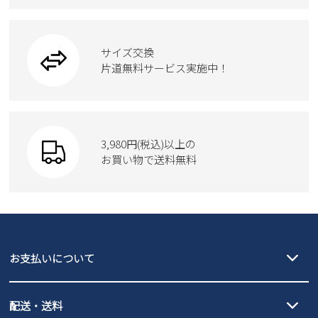
フォーマル
ブーツ
ビジネスバッグ
ワークシューズ
ブーツ
サイズ交換
ウェア
トートバッグ
ブーツ
片道無料サービス実施中！
Parade
ショルダーバッグ
Parade
ウェア
SKECHERS
財布
SKECHERS
3,980円(税込)以上の
Parade
new balance
お買い物で送料無料
moz
SKECHERS
asics
new balance
GAP
瞬足
puma
EDWIN
お支払いについて
new balance
クレジットカード決済、AmazonPay決済、
配送・送料
PayPay（オンライン決済）、代金引換のご利用が可能です。