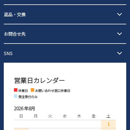
詳しくは
ご利用ガイド
をご確認ください。
【宅配便】
【ネコポス】
返品・交換
北海道・本州・四国・九州…550円
全国一律…220円（税込）
沖縄…1,980円
発送日・送料詳細については
ご利用ガイド
を
履いてみないとわからない靴だからこそ、サイズ交換にかかる送料
3,980円（税込）以上お買い上げで送料無料
ご利用ください。
お問合せ先
の片道無料サービスを実施中！
3,980円（税込）以上お買い上げで送料1,425円
【サイズ交換期間延長のお知らせ】
メール :
info@parade-shoes.jp
ただいまギフト用としてのご利用が増えていることを受け、プレゼ
発送日・送料詳細については
ご利用ガイド
を
SNS
営業時間：11時～17時
ントとしても安心してご利用いただけるよう、サイズ交換の受付期
ご利用ください。
メールの返信につきましては、
間を「お届けから30日間」へと延長いたしました。
3営業日以内にさせていただいております。
商品到着後30日以内にメールにてお申し出ください。折り返し詳細
※お問い合わせは現在メール
で受け付けております。
なご案内をお送りいたします。詳しくは
ご利用ガイド
をご利用くだ
営業日カレンダー
※土日祝はお問い合わせ窓口休業日となります。
さい。
Instagram
Facebook
休業日
お問い合わせ窓口休業日
受注受付のみ
2026 年8月
日
月
火
水
木
金
土
1