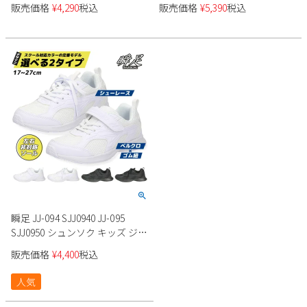
販売価格
¥
4,290
税込
販売価格
¥
5,390
税込
Parade
雑貨
Parade
ウェア
ご利用ガイド
ビジネスバッグ
SKECHERS
SKECHERS
Parade
new balance
会員サービス
トートバッグ
moz
SKECHERS
asics
ショルダーバッグ
new balance
お問い合わせ
GAP
瞬足
puma
財布
メルマガ購買
EDWIN
new balance
営業日カレンダー
瞬足 JJ-094 SJJ0940 JJ-095
SJJ0950 シュンソク キッズ ジュ
休業日
お問い合わせ窓口休業日
ニア スニーカー 上履き
販売価格
¥
4,400
税込
2026 年8月
人気
日
月
火
水
木
金
土
1