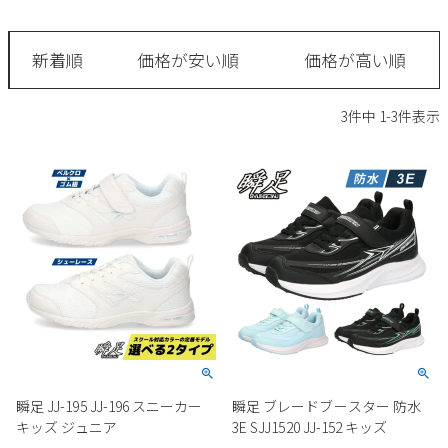
サンダル
キッズ
すべての商品
レインシューズ
新着順
価格が安い順
価格が高い順
サンダル
NEW
すべての商品
パンプス
3
件中
1
-
3
件表示
レインシューズ
サンダル
SALE
スニーカー
すべての商品
スニーカー
レインシューズ
ローファー
レディース新入荷
バッグ
ビジネス・ドレスシューズ
すべての商品
スニーカー
カジュアルシューズ
メンズ新入荷
ローファー
レディースSALE
雑貨
スクール
すべての商品
ワークシューズ
キッズ新入荷
カジュアルシューズ
メンズSALE
フォーマル
リュック
詳細検索
ブーツ
すべての商品
ワークシューズ
キッズSALE
ブーツ
ボディバッグ
瞬足 JJ-195 JJ-196 スニーカー
瞬足 ブレードブースター 防水
ウェア
ケア用品
ブーツ
キッズ ジュニア
3E SJJ1520 JJ-152 キッズ
店舗一覧
ハンドバッグ