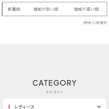
2
3
4
5
6
7
8
新着順
価格が安い順
価格が高い順
9
10
11
12
13
14
15
16
17
18
19
20
21
22
3
件中
1
-
3
件表示
23
24
25
26
27
28
29
30
31
2026 年9月
日
月
火
水
木
金
土
1
2
3
4
5
6
7
8
9
10
11
12
13
14
15
16
17
18
19
20
21
22
23
24
25
26
CATEGORY
27
28
29
30
カテゴリー
レディース