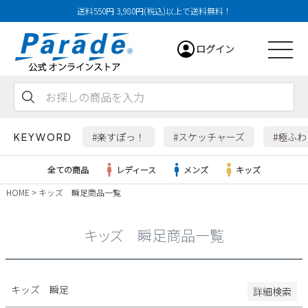
送料550円 3,980円(税込)以上で送料無料！
29cm
ログイン
29.5cm
30cm
31cm
会員登録
お気に入り
カート
32cm
#楽すぽっ！
#スケッチャーズ
#極ふ
KEYWORD
特徴
全ての商品
レディース
メンズ
キッズ
防水・撥水
HOME
キッズ 瞬足商品一覧
幅広3E
レディース
幅広4E～
キッズ 瞬足商品一覧
検索
メンズ
すべての商品
キッズ 瞬足
詳細検索