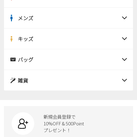
新規会員登録
メンズ
会社概要
すべての商品
サンダル
キッズ
プライバシーポリシー
すべての商品
レインシューズ
特定商取引法に基づく表示
サンダル
バッグ
すべての商品
パンプス
レインシューズ
お問い合わせ
サンダル
雑貨
スニーカー
すべての商品
スニーカー
レインシューズ
ローファー
リュック
ビジネス・ドレスシューズ
すべての商品
スニーカー
カジュアルシューズ
ボディバッグ
新規会員登録で
ローファー
ケア用品
10%OFF & 500Point
スクール
ワークシューズ
プレゼント！
ハンドバッグ
カジュアルシューズ
雑貨