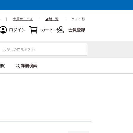
15.5cm
16cm
16.5cm
18.5cm
19cm
19.5cm
ド
|
会員サービス
|
店舗一覧
|
ゲスト 様
21.5cm
22cm
22.5cm
ログイン
カート
会員登録
24.5cm
25cm
25.5cm
27.5cm
28cm
28.5cm
31cm
32cm
雑貨
詳細検索