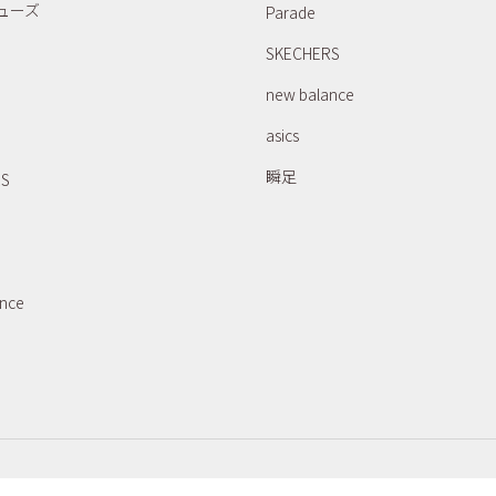
ューズ
Parade
SKECHERS
new balance
asics
瞬足
RS
ance