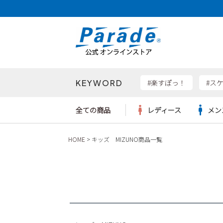
価格帯
〜
KEYWORD
検索
#楽すぽっ！
#ス
全ての商品
レディース
メン
HOME
キッズ MIZUNO商品一覧
Parad
サンダル
サンダル
サンダル
レディース新入荷
レディースSALE
リュック
ケア用品
カジュ
トート
SKEC
レインシューズ
レインシューズ
レインシューズ
メンズ新入荷
メンズSALE
ボディバッグ
雑貨
ワーク
ショル
new b
asics
パンプス
スニーカー
スニーカー
キッズ新入荷
キッズSALE
ハンドバッグ
ブーツ
財布
瞬足
スニーカー
ビジネス・ドレスシューズ
スクール
ビジネスバッグ
ウェア
ローファー
ローファー
フォーマル