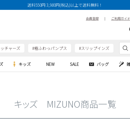
14cm
14.5cm
15cm
送料550円 3,980円(税込)以上で送料無料！
17cm
17.5cm
18cm
会員登録
|
ご利用ガイ
20cm
20.5cm
21cm
23cm
23.5cm
24cm
26cm
26.5cm
27cm
ケッチャーズ
#極ふわっパンプス
#スリップインズ
29cm
29.5cm
30cm
ズ
キッズ
NEW
SALE
バッグ
特徴
防水・撥水
幅広3E
e
Parade
Parade
アルシューズ
バッグ
カジュアルシューズ
幅広4E～
HERS
SKECHERS
SKECHERS
シューズ
ダーバッグ
ワークシューズ
キッズ MIZUNO商品一覧
alance
moz
GAP
new balance
EDWIN
ブーツ
puma
new balance
検索
ウェア