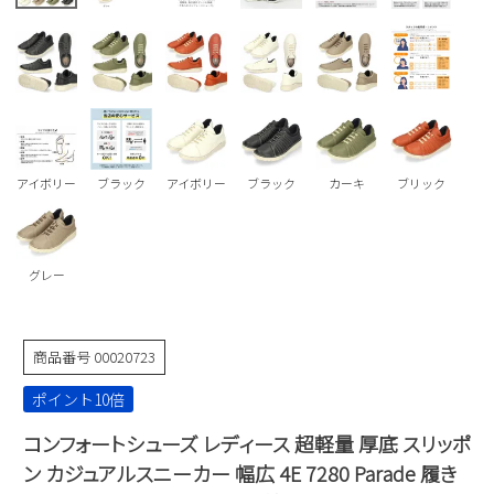
Parade
雑貨
Parade
ウェア
ご利用ガイド
ビジネスバッグ
SKECHERS
SKECHERS
Parade
new balance
会員サービス
トートバッグ
moz
SKECHERS
asics
ショルダーバッグ
new balance
お問い合わせ
アイボリー
ブラック
アイボリー
ブラック
カーキ
ブリック
GAP
瞬足
puma
財布
メルマガ購買
EDWIN
グレー
new balance
営業日カレンダー
商品番号
00020723
休業日
お問い合わせ窓口休業日
ポイント10倍
2026 年8月
コンフォートシューズ レディース 超軽量 厚底 スリッポ
日
月
火
水
木
金
土
ン カジュアルスニーカー 幅広 4E 7280 Parade 履き
1