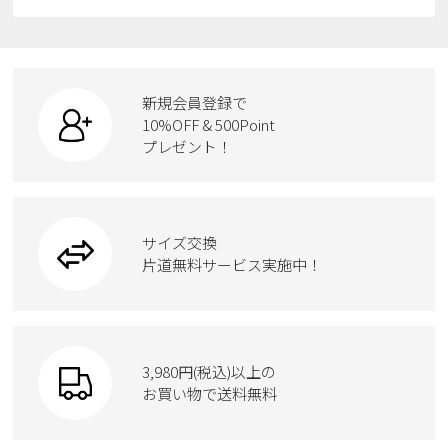
すべての商品
スニーカー
レインシューズ
ローファー
リュック
ビジネス・ドレスシューズ
すべての商品
スニーカー
カジュアルシューズ
ボディバッグ
新規会員登録で
ローファー
ケア用品
10%OFF & 500Point
スクール
ワークシューズ
プレゼント！
ハンドバッグ
カジュアルシューズ
雑貨
フォーマル
ブーツ
ビジネスバッグ
ワークシューズ
ブーツ
サイズ交換
ウェア
トートバッグ
ブーツ
片道無料サービス実施中！
Parade
ショルダーバッグ
Parade
ウェア
SKECHERS
財布
SKECHERS
3,980円(税込)以上の
Parade
new balance
お買い物で送料無料
moz
SKECHERS
asics
new balance