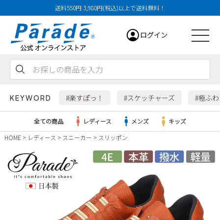
送料550円 3,980円(税込)以上で送料無料！
ログイン
会員登録
お気に入り
カート
#楽すぽっ！
#スケッチャーズ
#極ふ
KEYWORD
全ての商品
レディース
メンズ
キッズ
HOME
レディース
スニーカー
スリッポン
レディース
メンズ
すべての商品