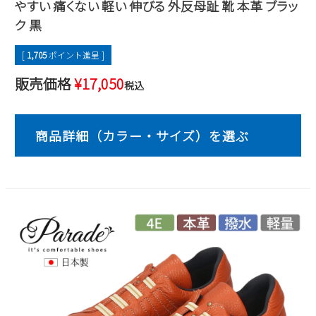
やすい 痛くない 軽い 伸びる 外反母趾 靴 本革 ブラッ
2
3
4
5
6
7
8
ク 黒
9
10
11
12
13
14
15
[
1,705
ポイント進呈 ]
16
17
18
19
20
21
22
23
24
25
26
27
28
29
販売価格
¥
17,050
税込
30
31
2026 年9月
日
月
火
水
木
金
土
1
2
3
4
5
6
7
8
9
10
11
12
13
14
15
16
17
18
19
20
21
22
23
24
25
26
27
28
29
30