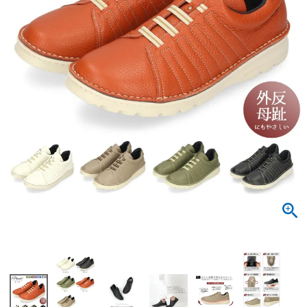
サンダル
キッズ
すべての商品
レインシューズ
サンダル
NEW
すべての商品
パンプス
レインシューズ
サンダル
SALE
スニーカー
すべての商品
スニーカー
レインシューズ
ローファー
レディース新入荷
バッグ
ビジネス・ドレスシューズ
すべての商品
スニーカー
カジュアルシューズ
メンズ新入荷
ローファー
レディースSALE
雑貨
スクール
すべての商品
ワークシューズ
キッズ新入荷
カジュアルシューズ
メンズSALE
フォーマル
リュック
詳細検索
ブーツ
すべての商品
ワークシューズ
キッズSALE
ブーツ
ボディバッグ
ウェア
ケア用品
ブーツ
店舗一覧
ハンドバッグ