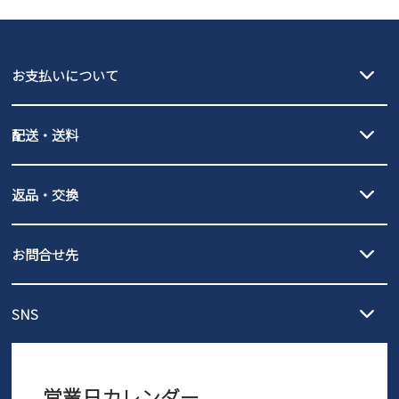
GAP
瞬足
puma
EDWIN
お支払いについて
new balance
クレジットカード決済、AmazonPay決済、
配送・送料
PayPay（オンライン決済）、代金引換のご利用が可能です。
詳しくは
ご利用ガイド
をご確認ください。
【宅配便】
【ネコポス】
返品・交換
北海道・本州・四国・九州…550円
全国一律…220円（税込）
沖縄…1,980円
発送日・送料詳細については
ご利用ガイド
を
履いてみないとわからない靴だからこそ、サイズ交換にかかる送料
3,980円（税込）以上お買い上げで送料無料
ご利用ください。
お問合せ先
の片道無料サービスを実施中！
3,980円（税込）以上お買い上げで送料1,425円
【サイズ交換期間延長のお知らせ】
メール :
info@parade-shoes.jp
ただいまギフト用としてのご利用が増えていることを受け、プレゼ
発送日・送料詳細については
ご利用ガイド
を
SNS
営業時間：11時～17時
ントとしても安心してご利用いただけるよう、サイズ交換の受付期
ご利用ください。
メールの返信につきましては、
間を「お届けから30日間」へと延長いたしました。
3営業日以内にさせていただいております。
商品到着後30日以内にメールにてお申し出ください。折り返し詳細
※お問い合わせは現在メール
で受け付けております。
なご案内をお送りいたします。詳しくは
ご利用ガイド
をご利用くだ
営業日カレンダー
※土日祝はお問い合わせ窓口休業日となります。
さい。