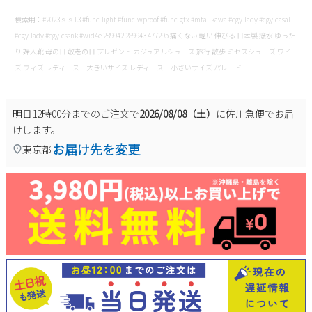
検索用：#2023ｓｓ13 #func-light #func-wproof #func-gtx #mtal-kawa #cgy-lady #cgy-casal
#cgy-lady #cgy-cssnk #wid4e 289942 289943 477295 痛くない 軽い 伸びる 日本製 撥水 ゆった
り 婦人靴 母の日 敬老の日 プレゼント カジュアルシューズ 旅行 散歩 ミセスシューズ ワイ
ズ ウィズ レディース 大きいサイズ レディース 小さいサイズ パレード
明日
12時00分
までのご注文で
2026/08/08（土）
に
佐川急便
でお届
けします。
お届け先を変更
東京都