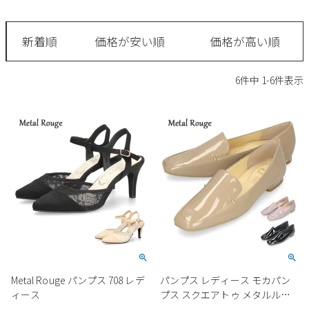
サンダル
キッズ
すべての商品
レインシューズ
新着順
価格が安い順
価格が高い順
サンダル
NEW
すべての商品
パンプス
6
件中
1
-
6
件表示
レインシューズ
サンダル
SALE
スニーカー
すべての商品
スニーカー
レインシューズ
ローファー
レディース新入荷
バッグ
ビジネス・ドレスシューズ
すべての商品
スニーカー
カジュアルシューズ
メンズ新入荷
ローファー
レディースSALE
雑貨
スクール
すべての商品
ワークシューズ
キッズ新入荷
カジュアルシューズ
メンズSALE
フォーマル
リュック
詳細検索
ブーツ
すべての商品
ワークシューズ
キッズSALE
ブーツ
ボディバッグ
Metal Rouge パンプス 708 レデ
パンプス レディース モカパン
ウェア
ケア用品
ブーツ
ィース
プス スクエアトゥ メタルルー
店舗一覧
ハンドバッグ