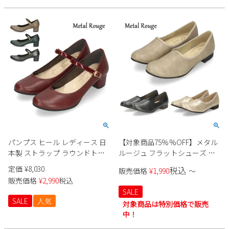
2
3
4
5
6
7
8
9
10
11
12
13
14
15
16
17
18
19
20
21
22
23
24
25
26
27
28
29
30
31
2026 年9月
日
月
火
水
木
金
土
1
2
3
4
5
6
7
8
9
10
11
12
パンプス ヒール レディース 日
【対象商品75%%OFF】メタル
13
14
15
16
17
18
19
本製 ストラップ ラウンドトゥ
ルージュ フラットシューズ レ
20
21
22
23
24
25
26
黒 ブラック グレー ワイン カー
ディース Metal Rouge 1900 ブ
定価
¥
8,030
税込
販売価格
¥
1,990
〜
キ 靴 18301 metal rouge メタル
ラック オーク ゴールド 靴 シン
27
28
29
30
販売価格
¥
2,990
税込
ルージュ
プル ローヒール 2cm 日本製
SALE
SALE
人気
対象商品は特別価格で販売
中！