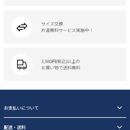
カジュアルシューズ
雑貨
フォーマル
ブーツ
ビジネスバッグ
ワークシューズ
ブーツ
サイズ交換
ウェア
トートバッグ
ブーツ
片道無料サービス実施中！
Parade
ショルダーバッグ
Parade
ウェア
SKECHERS
財布
SKECHERS
3,980円(税込)以上の
Parade
new balance
お買い物で送料無料
moz
SKECHERS
asics
new balance
GAP
瞬足
puma
EDWIN
お支払いについて
new balance
クレジットカード決済、AmazonPay決済、
配送・送料
PayPay（オンライン決済）、代金引換のご利用が可能です。