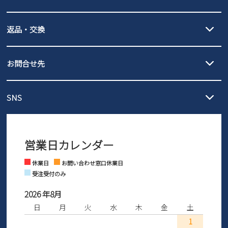
詳しくは
ご利用ガイド
をご確認ください。
【宅配便】
【ネコポス】
返品・交換
北海道・本州・四国・九州…550円
全国一律…220円（税込）
沖縄…1,980円
発送日・送料詳細については
ご利用ガイド
を
履いてみないとわからない靴だからこそ、サイズ交換にかかる送料
3,980円（税込）以上お買い上げで送料無料
ご利用ください。
お問合せ先
の片道無料サービスを実施中！
3,980円（税込）以上お買い上げで送料1,425円
【サイズ交換期間延長のお知らせ】
メール :
info@parade-shoes.jp
ただいまギフト用としてのご利用が増えていることを受け、プレゼ
発送日・送料詳細については
ご利用ガイド
を
SNS
営業時間：11時～17時
ントとしても安心してご利用いただけるよう、サイズ交換の受付期
ご利用ください。
メールの返信につきましては、
間を「お届けから30日間」へと延長いたしました。
3営業日以内にさせていただいております。
商品到着後30日以内にメールにてお申し出ください。折り返し詳細
※お問い合わせは現在メール
で受け付けております。
なご案内をお送りいたします。詳しくは
ご利用ガイド
をご利用くだ
営業日カレンダー
※土日祝はお問い合わせ窓口休業日となります。
さい。
Instagram
Facebook
休業日
お問い合わせ窓口休業日
受注受付のみ
2026 年8月
日
月
火
水
木
金
土
1