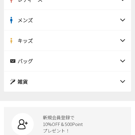
メンズ
すべての商品
サンダル
キッズ
すべての商品
レインシューズ
サンダル
バッグ
すべての商品
パンプス
レインシューズ
サンダル
雑貨
スニーカー
すべての商品
スニーカー
レインシューズ
ローファー
リュック
ビジネス・ドレスシューズ
すべての商品
スニーカー
カジュアルシューズ
ボディバッグ
新規会員登録で
ローファー
ケア用品
10%OFF & 500Point
スクール
ワークシューズ
プレゼント！
ハンドバッグ