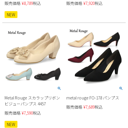
ジュ ブラック 黒 ベージュ パー
販売価格
¥
8,789
税込
販売価格
¥
7,920
税込
Parade
雑貨
プル ローヒール エナメル フラ
Parade
ウェア
ご利用ガイド
ット 日本製 2029 Metal Rouge
ビジネスバッグ
NEW
SKECHERS
SKECHERS
Parade
new balance
会員サービス
トートバッグ
moz
SKECHERS
asics
ショルダーバッグ
new balance
お問い合わせ
GAP
瞬足
puma
財布
メルマガ購買
EDWIN
new balance
営業日カレンダー
Metal Rouge スカラップリボン
metal rouge FO-178 パンプス
休業日
お問い合わせ窓口休業日
ビジューパンプス 4457
販売価格
¥
7,689
税込
2026 年8月
販売価格
¥
7,590
税込
日
月
火
水
木
金
土
NEW
1