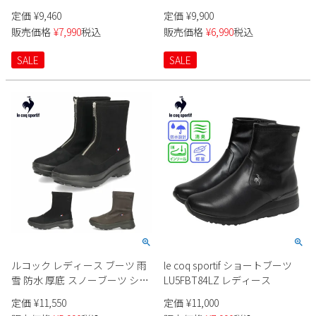
定価
¥
9,460
定価
¥
9,900
販売価格
¥
7,990
税込
販売価格
¥
6,990
税込
SALE
SALE
ルコック レディース ブーツ 雨
le coq sportif ショートブーツ
雪 防水 厚底 スノーブーツ ショ
LU5FBT84LZ レディース
ート丈 ファスナー付き 防滑 軽
定価
¥
11,550
定価
¥
11,000
量 クッション性 LCS ベレー IV