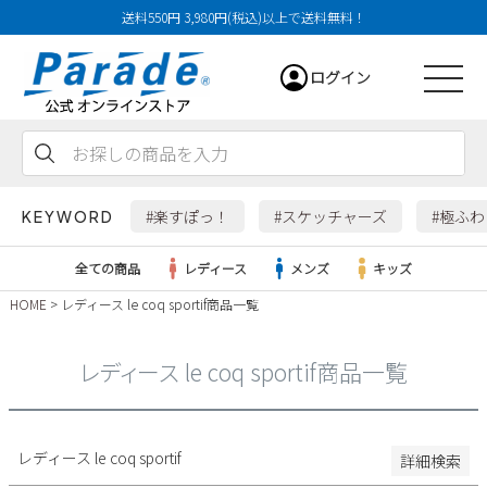
送料550円 3,980円(税込)以上で送料無料！
29cm
ログイン
29.5cm
30cm
31cm
会員登録
お気に入り
カート
32cm
#楽すぽっ！
#スケッチャーズ
#極ふ
KEYWORD
特徴
全ての商品
レディース
メンズ
キッズ
防水・撥水
HOME
レディース le coq sportif商品一覧
幅広3E
レディース
幅広4E～
レディース le coq sportif商品一覧
検索
メンズ
すべての商品
レディース le coq sportif
詳細検索