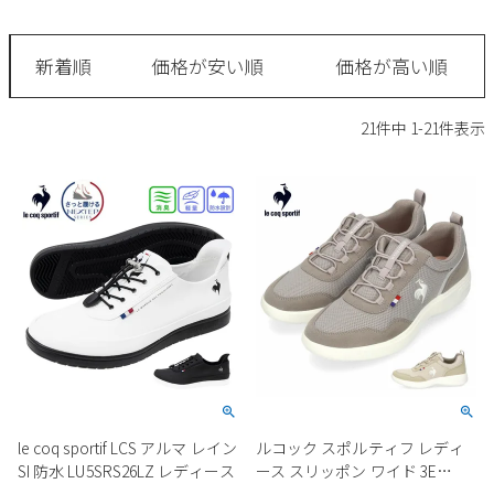
サンダル
キッズ
すべての商品
レインシューズ
新着順
価格が安い順
価格が高い順
サンダル
NEW
すべての商品
パンプス
21
件中
1
-
21
件表示
レインシューズ
サンダル
SALE
スニーカー
すべての商品
スニーカー
レインシューズ
ローファー
レディース新入荷
バッグ
ビジネス・ドレスシューズ
すべての商品
スニーカー
カジュアルシューズ
メンズ新入荷
ローファー
レディースSALE
雑貨
スクール
すべての商品
ワークシューズ
キッズ新入荷
カジュアルシューズ
メンズSALE
フォーマル
リュック
詳細検索
ブーツ
すべての商品
ワークシューズ
キッズSALE
ブーツ
ボディバッグ
le coq sportif LCS アルマ レイン
ルコック スポルティフ レディ
ウェア
ケア用品
ブーツ
SI 防水 LU5SRS26LZ レディース
ース スリッポン ワイド 3E
店舗一覧
ハンドバッグ