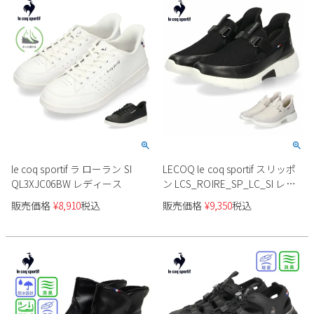
新規会員登録
会社概要
プライバシーポリシー
特定商取引法に基づく表示
le coq sportif ラ ローラン SI
LECOQ le coq sportif スリッポ
お問い合わせ
QL3XJC06BW レディース
ン LCS_ROIRE_SP_LC_SI レデ
ィース LU5SSN23LZ
販売価格
¥
8,910
税込
販売価格
¥
9,350
税込