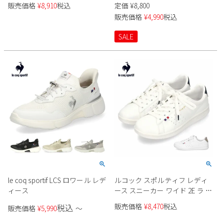
LECOQ ラ ローヌ QL3VJC05 グ
販売価格
¥
8,910
税込
定価
¥
8,800
Parade
雑貨
レー エクリュ ゴム紐 軽量 消臭
Parade
ウェア
販売価格
¥
4,990
税込
ご利用ガイド
ビジネスバッグ
SKECHERS
SKECHERS
SALE
Parade
new balance
会員サービス
トートバッグ
moz
SKECHERS
asics
ショルダーバッグ
new balance
お問い合わせ
GAP
瞬足
puma
財布
メルマガ購買
EDWIN
new balance
営業日カレンダー
休業日
お問い合わせ窓口休業日
le coq sportif LCS ロワール レデ
ルコック スポルティフ レディ
ィース
ース スニーカー ワイド 2E ラ ロ
2026 年8月
ーラン SL 軽量 消臭 LECOQ
日
月
火
水
木
金
土
販売価格
¥
8,470
税込
税込
販売価格
¥
5,990
〜
QL1VJC02 ホワイトグレー ホワ
1