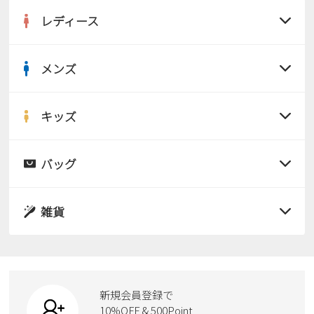
レディース
メンズ
すべての商品
サンダル
キッズ
すべての商品
レインシューズ
サンダル
バッグ
すべての商品
パンプス
レインシューズ
サンダル
雑貨
スニーカー
すべての商品
スニーカー
レインシューズ
ローファー
リュック
ビジネス・ドレスシューズ
すべての商品
スニーカー
カジュアルシューズ
ボディバッグ
新規会員登録で
ローファー
ケア用品
10%OFF & 500Point