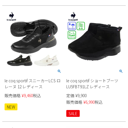
イトネイビー
2
3
4
5
6
7
8
9
10
11
12
13
14
15
16
17
18
19
20
21
22
23
24
25
26
27
28
29
30
31
2026 年9月
日
月
火
水
木
金
土
1
2
3
4
5
6
7
8
9
10
11
12
le coq sportif スニーカーLCS ロ
le coq sportif ショートブーツ
13
14
15
16
17
18
19
レーヌ 12 レディース
LU5FBT91LZ レディース
20
21
22
23
24
25
26
販売価格
¥
9,460
税込
定価
¥
9,900
27
28
29
30
販売価格
¥
6,990
税込
NEW
SALE