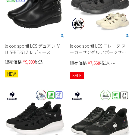
le coq sportif LCS デュアン IV
le coq sportif LCS ロレーヌ スニ
LU5FBT87LZ レディース
ーカーサンダル スポーツサン
ダル SS 21 レディース
販売価格
¥
9,900
税込
税込
販売価格
¥
7,568
〜
NEW
SALE