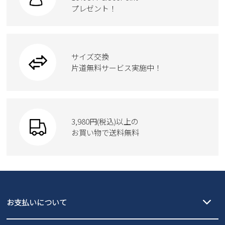
スクール
ワークシューズ
プレゼント！
ハンドバッグ
カジュアルシューズ
雑貨
フォーマル
ブーツ
ビジネスバッグ
ワークシューズ
ブーツ
サイズ交換
ウェア
トートバッグ
ブーツ
片道無料サービス実施中！
Parade
ショルダーバッグ
Parade
ウェア
SKECHERS
財布
SKECHERS
3,980円(税込)以上の
Parade
new balance
お買い物で送料無料
moz
SKECHERS
asics
new balance
GAP
瞬足
puma
EDWIN
お支払いについて
new balance