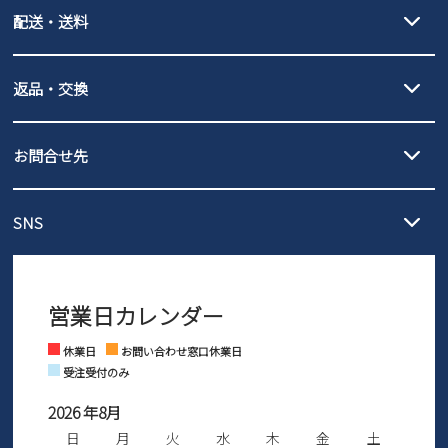
クレジットカード決済、AmazonPay決済、
配送・送料
PayPay（オンライン決済）、代金引換のご利用が可能です。
詳しくは
ご利用ガイド
をご確認ください。
【宅配便】
【ネコポス】
返品・交換
北海道・本州・四国・九州…550円
全国一律…220円（税込）
沖縄…1,980円
発送日・送料詳細については
ご利用ガイド
を
履いてみないとわからない靴だからこそ、サイズ交換にかかる送料
3,980円（税込）以上お買い上げで送料無料
ご利用ください。
お問合せ先
の片道無料サービスを実施中！
3,980円（税込）以上お買い上げで送料1,425円
【サイズ交換期間延長のお知らせ】
メール :
info@parade-shoes.jp
ただいまギフト用としてのご利用が増えていることを受け、プレゼ
発送日・送料詳細については
ご利用ガイド
を
SNS
営業時間：11時～17時
ントとしても安心してご利用いただけるよう、サイズ交換の受付期
ご利用ください。
メールの返信につきましては、
間を「お届けから30日間」へと延長いたしました。
3営業日以内にさせていただいております。
商品到着後30日以内にメールにてお申し出ください。折り返し詳細
※お問い合わせは現在メール
で受け付けております。
なご案内をお送りいたします。詳しくは
ご利用ガイド
をご利用くだ
営業日カレンダー
※土日祝はお問い合わせ窓口休業日となります。
さい。
Instagram
Facebook
休業日
お問い合わせ窓口休業日
受注受付のみ
2026 年8月
日
月
火
水
木
金
土