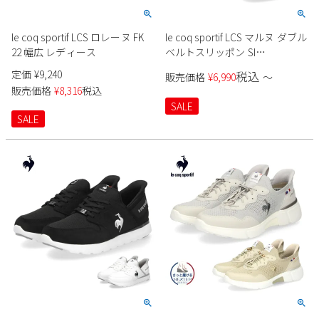
le coq sportif LCS ロレーヌ FK
le coq sportif LCS マルヌ ダブル
22 幅広 レディース
ベルトスリッポン SI
LU5SSN21LZ レディース
定価
¥
9,240
税込
販売価格
¥
6,990
〜
販売価格
¥
8,316
税込
SALE
SALE