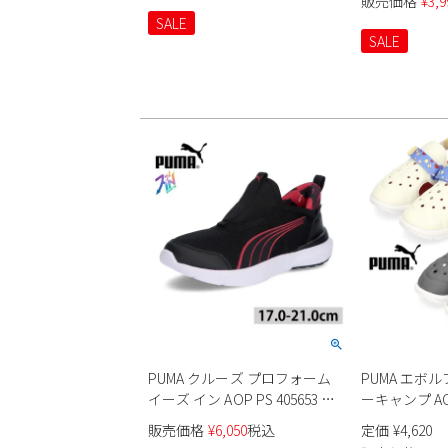
販売価格
¥
3,9
SALE
SALE
PUMA クルーズ プロフォーム
PUMA エボ
イーズ イン AOP PS 405653 キ
ーキャンプ A
ッズ
395647 キッ
販売価格
¥
6,050
税込
定価
¥
4,620