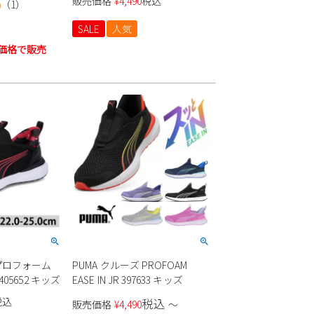
販売価格
¥
4,490
税込
（
1
）
0
 男の子 女の
 ストラップ
SALE
人気
価格で販売
 プロフォーム
PUMA クルーズ PROFOAM
405652 キッズ
EASE IN JR 397633 キッズ
税込
税込
販売価格
¥
4,490
〜