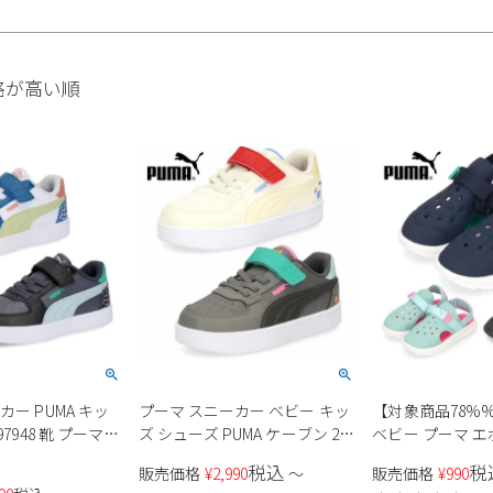
格が高い順
カー PUMA キッ
プーマ スニーカー ベビー キッ
【対象商品78%%
7948 靴 プーマ
ズ シューズ PUMA ケーブン 2.0
ベビー プーマ エボ
UMA FC AC+PS ベ
サマーキャンプ AC+ インファ
ンダル 389148 0
税込
税
販売価格
¥
2,990
〜
販売価格
¥
990
ーズ ローカット
ント 395442 01 ホワイト 02 グ
ネイビー 09 タ