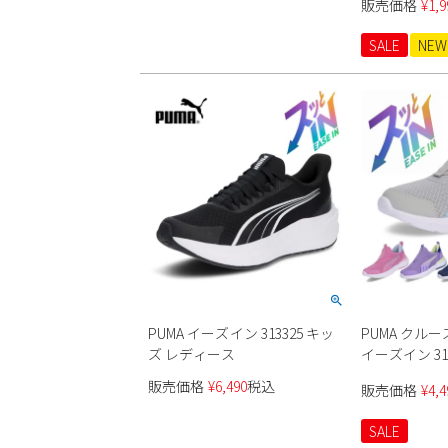
販売価格
¥
1,9
SALE
NEW
PUMA イーズイン 313325 キッ
PUMA クル
ズ レディース
イーズイン 31
ーカースリッ
販売価格
¥
6,490
税込
販売価格
¥
4,4
子
SALE