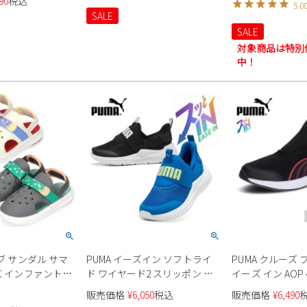
90
税込
5.0
レー 水玉 ベビー靴
スポーツサンダル
SALE
子 軽量 ベルクロ
SALE
対象商品は特別
中！
ルブ サンダル サマ
PUMA イーズイン ソフトライ
PUMA クルーズ
C インファント
ド ワイヤード2 スリッポン ス
イーズ イン AOP 
ズ
ニーカー 402832 キッズ
販売価格
¥
6,050
税込
販売価格
¥
6,490