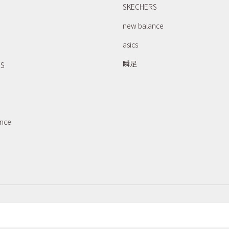
SKECHERS
new balance
asics
瞬足
RS
ance