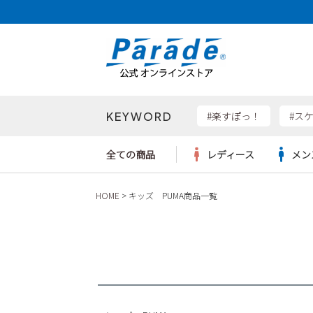
価格帯
〜
KEYWORD
検索
#楽すぽっ！
#ス
全ての商品
レディース
メン
HOME
キッズ PUMA商品一覧
Parad
サンダル
サンダル
サンダル
レディース新入荷
レディースSALE
リュック
ケア用品
カジュ
トート
SKEC
レインシューズ
レインシューズ
レインシューズ
メンズ新入荷
メンズSALE
ボディバッグ
雑貨
ワーク
ショル
new b
asics
パンプス
スニーカー
スニーカー
キッズ新入荷
キッズSALE
ハンドバッグ
ブーツ
財布
瞬足
スニーカー
ビジネス・ドレスシューズ
スクール
ビジネスバッグ
ウェア
ローファー
ローファー
フォーマル