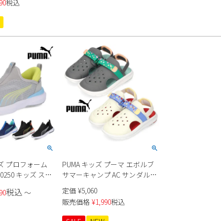
90
税込
ーズ プロフォーム
PUMA キッズ プーマ エボルブ
0250 キッズ スニ
サマーキャンプ AC サンダル
ポン 男の子 女の
395646 01 ホワイト 02 グレー
定価
¥
5,060
税込
90
〜
スポーツサンダル 男の子 女の
販売価格
¥
1,990
税込
子 軽量 通気性 速乾