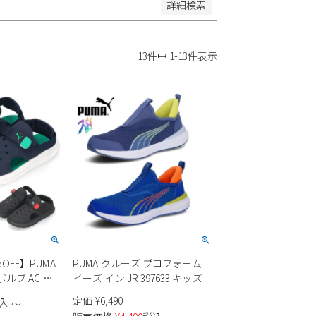
詳細検索
13
件中
1
-
13
件表示
OFF】PUMA
PUMA クルーズ プロフォーム
ルブ AC サ
イーズ イン JR 397633 キッズ
1 ブラック 08
定価
¥
6,490
込
〜
ーコイズ キッズ