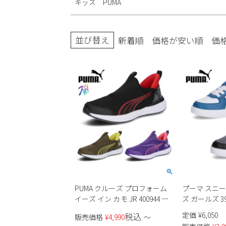
キッズ PUMA
ブーツ
並び替え
新着順
価格が安い順
価
PUMA クルーズ プロフォーム
プーマ スニー
イーズ イン カモ JR 400944 キ
ズ ガールズ 39
ッズ
ケーブン 2.0 P
定価
¥
6,050
税込
販売価格
¥
4,990
〜
ルクロ シュ