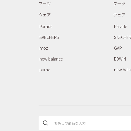
ブーツ
ブーツ
ウェア
ウェア
Parade
Parade
SKECHERS
SKECHE
moz
GAP
new balance
EDWIN
puma
new bal