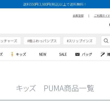
14cm
14.5cm
15cm
送料550円 3,980円(税込)以上で送料無料！
17cm
17.5cm
18cm
会員登録
|
ご利用ガイ
20cm
20.5cm
21cm
23cm
23.5cm
24cm
26cm
26.5cm
27cm
ケッチャーズ
#極ふわっパンプス
#スリップインズ
29cm
29.5cm
30cm
ズ
キッズ
NEW
SALE
バッグ
特徴
防水・撥水
幅広3E
e
Parade
Parade
アルシューズ
バッグ
カジュアルシューズ
幅広4E～
HERS
SKECHERS
SKECHERS
シューズ
ダーバッグ
ワークシューズ
キッズ PUMA商品一覧
alance
moz
GAP
new balance
EDWIN
ブーツ
puma
new balance
検索
ウェア