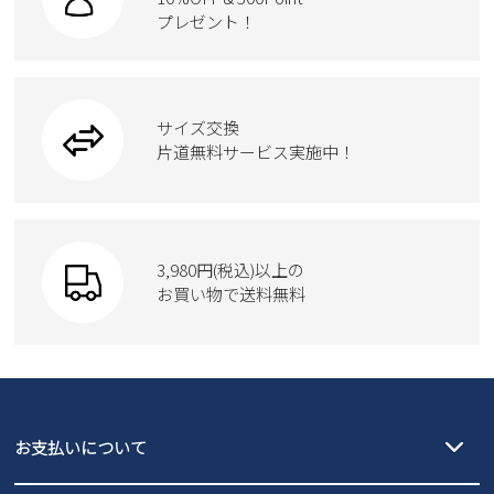
スクール
ワークシューズ
プレゼント！
ハンドバッグ
新規会員登録
カジュアルシューズ
雑貨
フォーマル
ブーツ
ビジネスバッグ
会社概要
ワークシューズ
ブーツ
サイズ交換
ウェア
トートバッグ
プライバシーポリシー
ブーツ
片道無料サービス実施中！
Parade
ショルダーバッグ
Parade
ウェア
特定商取引法に基づく表示
SKECHERS
財布
SKECHERS
お問い合わせ
3,980円(税込)以上の
Parade
new balance
お買い物で送料無料
moz
SKECHERS
asics
new balance
GAP
瞬足
puma
EDWIN
お支払いについて
new balance