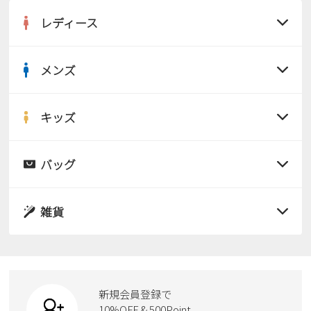
2
3
4
5
6
7
8
レディース
9
10
11
12
13
14
15
16
17
18
19
20
21
22
メンズ
23
24
25
26
27
28
29
すべての商品
30
31
サンダル
キッズ
2026 年9月
すべての商品
日
月
火
水
木
金
土
レインシューズ
サンダル
1
2
3
4
5
バッグ
すべての商品
6
7
8
9
10
11
12
パンプス
レインシューズ
13
14
15
16
17
18
19
サンダル
雑貨
スニーカー
20
21
22
23
24
25
26
すべての商品
スニーカー
27
28
29
30
レインシューズ
ローファー
リュック
ビジネス・ドレスシューズ
すべての商品
スニーカー
カジュアルシューズ
ボディバッグ
新規会員登録で
ローファー
ケア用品
10%OFF & 500Point