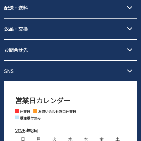
クレジットカード決済、AmazonPay決済、
配送・送料
PayPay（オンライン決済）、代金引換のご利用が可能です。
詳しくは
ご利用ガイド
をご確認ください。
【宅配便】
【ネコポス】
返品・交換
北海道・本州・四国・九州…550円
全国一律…220円（税込）
沖縄…1,980円
発送日・送料詳細については
ご利用ガイド
を
履いてみないとわからない靴だからこそ、サイズ交換にかかる送料
3,980円（税込）以上お買い上げで送料無料
ご利用ください。
お問合せ先
の片道無料サービスを実施中！
3,980円（税込）以上お買い上げで送料1,425円
【サイズ交換期間延長のお知らせ】
メール :
info@parade-shoes.jp
ただいまギフト用としてのご利用が増えていることを受け、プレゼ
発送日・送料詳細については
ご利用ガイド
を
SNS
営業時間：11時～17時
ントとしても安心してご利用いただけるよう、サイズ交換の受付期
ご利用ください。
メールの返信につきましては、
間を「お届けから30日間」へと延長いたしました。
3営業日以内にさせていただいております。
商品到着後30日以内にメールにてお申し出ください。折り返し詳細
※お問い合わせは現在メール
で受け付けております。
なご案内をお送りいたします。詳しくは
ご利用ガイド
をご利用くだ
営業日カレンダー
※土日祝はお問い合わせ窓口休業日となります。
さい。
Instagram
Facebook
休業日
お問い合わせ窓口休業日
受注受付のみ
2026 年8月
日
月
火
水
木
金
土