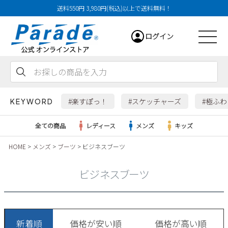
送料550円 3,980円(税込)以上で送料無料！
ログイン
会員登録
お気に入り
カート
#楽すぽっ！
#スケッチャーズ
#極ふ
KEYWORD
全ての商品
レディース
メンズ
キッズ
HOME
メンズ
ブーツ
ビジネスブーツ
レディース
ビジネスブーツ
メンズ
すべての商品
新着順
価格が安い順
価格が高い順