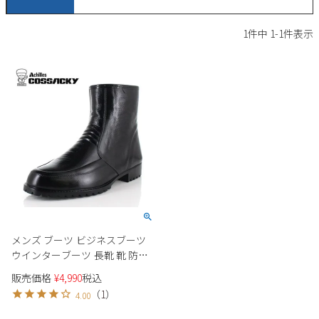
サンダル
キッズ
すべての商品
1
件中
1
-
1
件表示
レインシューズ
サンダル
NEW
すべての商品
パンプス
レインシューズ
サンダル
SALE
スニーカー
すべての商品
スニーカー
レインシューズ
ローファー
レディース新入荷
バッグ
ビジネス・ドレスシューズ
すべての商品
スニーカー
カジュアルシューズ
メンズ新入荷
ローファー
レディースSALE
雑貨
スクール
すべての商品
ワークシューズ
キッズ新入荷
カジュアルシューズ
メンズSALE
メンズ ブーツ ビジネスブーツ
フォーマル
リュック
詳細検索
ブーツ
ウインターブーツ 長靴 靴 防寒
すべての商品
ワークシューズ
キッズSALE
防水 防滑 ボア 黒 Achilles アキ
販売価格
¥
4,990
税込
ブーツ
ボディバッグ
レス COSSACKY コザッキー G-
ウェア
（
1
）
ケア用品
4.00
318
ブーツ
店舗一覧
ハンドバッグ