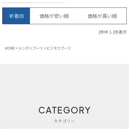
Parade
雑貨
Parade
ウェア
ご利用ガイド
ビジネスバッグ
新着順
価格が安い順
価格が高い順
SKECHERS
SKECHERS
Parade
new balance
会員サービス
トートバッグ
moz
1
件中
1
-
1
件表示
SKECHERS
asics
ショルダーバッグ
new balance
お問い合わせ
HOME
メンズ
ブーツ
ビジネスブーツ
GAP
瞬足
puma
財布
メルマガ購買
EDWIN
new balance
営業日カレンダー
休業日
お問い合わせ窓口休業日
CATEGORY
2026 年8月
日
月
火
水
木
金
土
カテゴリー
1