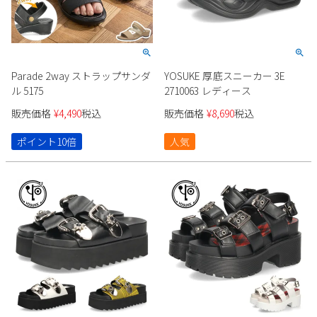
Parade 2way ストラップサンダ
YOSUKE 厚底スニーカー 3E
ル 5175
2710063 レディース
販売価格
¥
4,490
税込
販売価格
¥
8,690
税込
ポイント10倍
人気