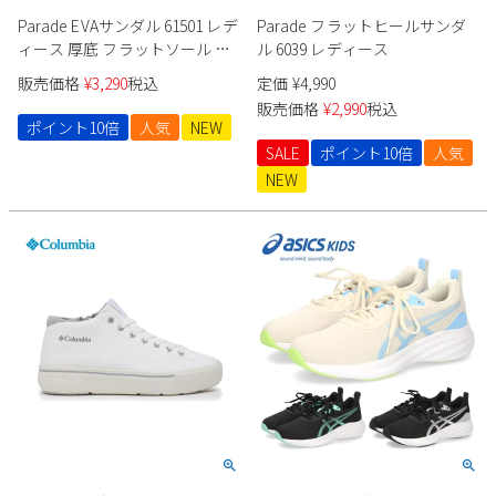
Parade EVAサンダル 61501 レデ
Parade フラットヒールサンダ
ィース 厚底 フラットソール フ
ル 6039 レディース
ットベッド
販売価格
¥
3,290
税込
定価
¥
4,990
販売価格
¥
2,990
税込
ポイント10倍
人気
NEW
SALE
ポイント10倍
人気
NEW