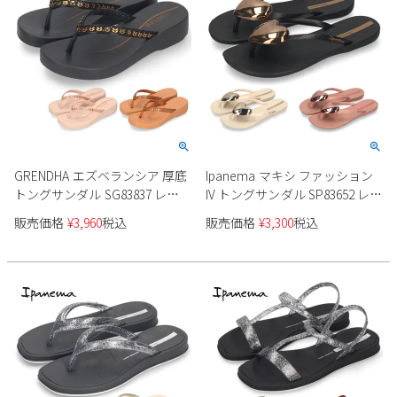
GRENDHA エズベランシア 厚底
Ipanema マキシ ファッション
トングサンダル SG83837 レデ
IV トングサンダル SP83652 レデ
ィース
ィース
販売価格
¥
3,960
税込
販売価格
¥
3,300
税込