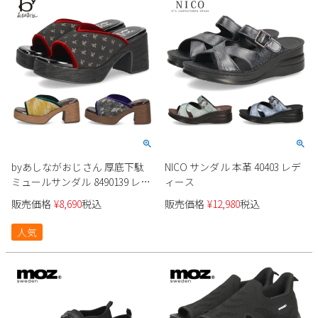
byあしながおじさん 厚底下駄
NICO サンダル 本革 40403 レデ
ミュールサンダル 8490139 レデ
ィース
ィース
販売価格
¥
8,690
税込
販売価格
¥
12,980
税込
人気