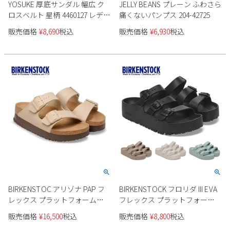
YOSUKE 厚底サンダル 幅広 ク
JELLY BEANS プレーン ふわさら
ロスベルト 星柄 4460127 レディ
痛くないパンプス 204-42725
ース
販売価格
¥
8,690
税込
販売価格
¥
6,930
税込
BIRKENSTOC アリゾナ PAP フ
BIRKENSTOCK フロリダ III EVA
レックス プラットフォーム
フレックス プラットフォーム
1031261 レディース
レディース
販売価格
¥
16,500
税込
販売価格
¥
8,800
税込