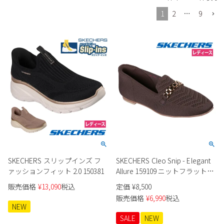
Parade
雑貨
Parade
ウェア
1
2
…
9
ご利用ガイド
ビジネスバッグ
SKECHERS
SKECHERS
Parade
new balance
会員サービス
トートバッグ
moz
SKECHERS
asics
ショルダーバッグ
new balance
お問い合わせ
GAP
瞬足
puma
財布
メルマガ購買
EDWIN
new balance
営業日カレンダー
SKECHERS スリップインズ フ
SKECHERS Cleo Snip - Elegant
ァッションフィット 2.0 150381
Allure 159109 ニットフラットシ
休業日
お問い合わせ窓口休業日
ューズ
販売価格
¥
13,090
税込
定価
¥
8,500
2026 年8月
販売価格
¥
6,990
税込
NEW
日
月
火
水
木
金
土
SALE
NEW
1