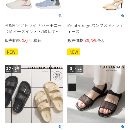
PUMA ソフトライド ハーモニー
Metal Rouge パンプス 708 レデ
LCM イーズイン 313768 レディ
ィース
ース
販売価格
¥
8,690
税込
販売価格
¥
8,789
税込
NEW
NEW