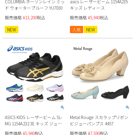
COLUMBIA ホーソンレイン ミッ
asics レーザービーム 1154A235
ド ウォータープルーフ YU7030
キッズ レディース
販売価格
¥
13,200
税込
販売価格
¥
5,940
税込
NEW
人気
NEW
ASICS KIDS レーザービーム SL-
Metal Rouge スカラップリボン
MG 1154A232 3E キッズ ジュニ
ビジューパンプス 4457
ア
販売価格
¥
5,940
税込
販売価格
¥
7,590
税込