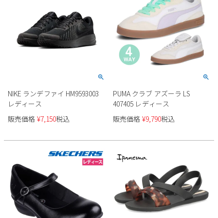
NIKE ランデファイ HM9593003
PUMA クラブ アズーラ LS
レディース
407405 レディース
販売価格
¥
7,150
税込
販売価格
¥
9,790
税込