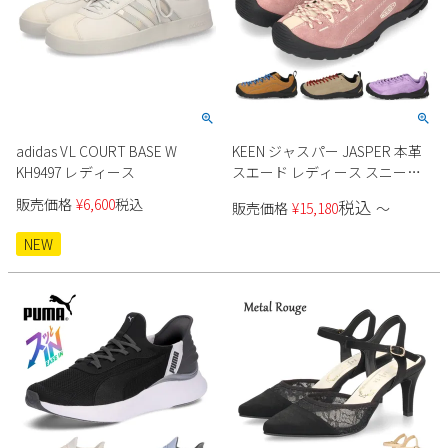
adidas VL COURT BASE W
KEEN ジャスパー JASPER 本革
KH9497 レディース
スエード レディース スニーカ
ー
販売価格
¥
6,600
税込
税込
販売価格
¥
15,180
〜
NEW