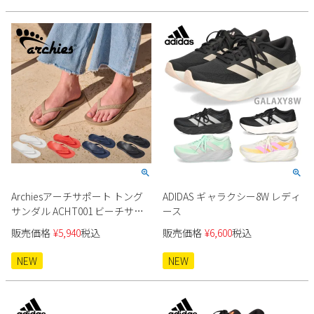
2
3
4
5
6
7
8
9
10
11
12
13
14
15
16
17
18
19
20
21
22
23
24
25
26
27
28
29
30
31
2026 年9月
日
月
火
水
木
金
土
1
2
3
4
5
6
7
8
9
10
11
12
Archiesアーチサポート トング
ADIDAS ギャラクシー8W レディ
13
14
15
16
17
18
19
サンダル ACHT001 ビーチサン
ース
20
21
22
23
24
25
26
ダル
販売価格
¥
5,940
税込
販売価格
¥
6,600
税込
27
28
29
30
NEW
NEW