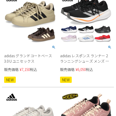
新規会員登録
会社概要
プライバシーポリシー
特定商取引法に基づく表示
adidas グランドコートベース
adidas レスポンス ランナー 2
3.0 U ユニセックス
ランニングシューズ メンズ レ
お問い合わせ
ディース
販売価格
¥
7,150
税込
販売価格
¥
6,050
税込
NEW
NEW