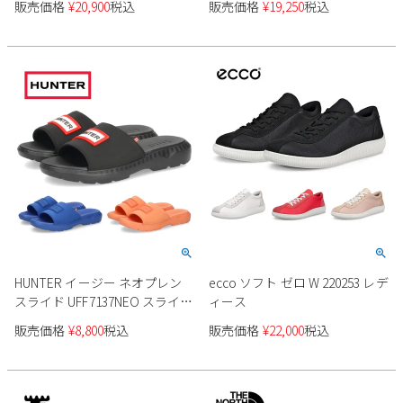
販売価格
¥
20,900
税込
販売価格
¥
19,250
税込
HUNTER イージー ネオプレン
ecco ソフト ゼロ W 220253 レデ
スライド UFF7137NEO スライド
ィース
サンダル レディース
販売価格
¥
8,800
税込
販売価格
¥
22,000
税込