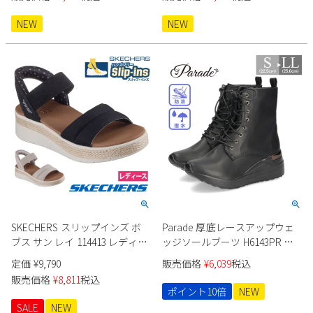
NEW
NEW
SKECHERS スリップインズ ボ
Parade 厚底レースアップウェ
ブス サン レイ 114413 レディー
ッジソールブーツ H6143PR レ
ス
ディース
定価
¥
9,790
販売価格
¥
6,039
税込
販売価格
¥
8,811
税込
ポイント10倍
NEW
SALE
NEW