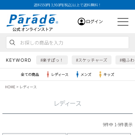
送料550円 3,980円(税込)以上で送料無料！
ログイン
会員登録
お気に入り
カート
#楽すぽっ！
#スケッチャーズ
#極ふ
KEYWORD
全ての商品
レディース
メンズ
キッズ
HOME
レディース
レディース
レディース
メンズ
すべての商品
9
件中
1
-
9
件表示