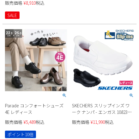
販売価格
¥
8,910
税込
SALE
Parade コンフォートシューズ
SKECHERS スリップインズ ワ
4E レディース
ーク ナンパ - エンガス 108235
レディース
販売価格
¥
5,489
税込
販売価格
¥
11,990
税込
ポイント10倍