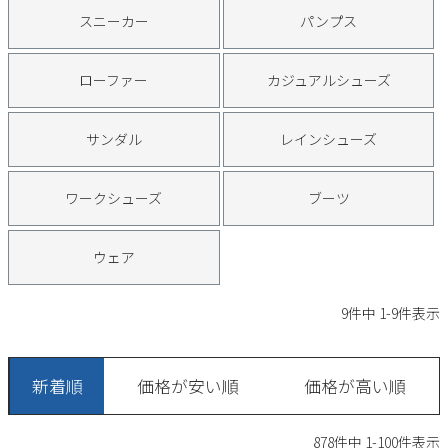
サンダル
キッズ
スニーカー
パンプス
すべての商品
レインシューズ
サンダル
NEW
ローファー
カジュアルシューズ
すべての商品
パンプス
レインシューズ
サンダル
レインシューズ
サンダル
SALE
スニーカー
すべての商品
スニーカー
レインシューズ
ワークシューズ
ブーツ
ローファー
レディース新入荷
バッグ
ビジネス・ドレスシューズ
すべての商品
スニーカー
カジュアルシューズ
ウェア
メンズ新入荷
ローファー
レディースSALE
雑貨
スクール
すべての商品
ワークシューズ
キッズ新入荷
9
件中
1
-
9
件表示
カジュアルシューズ
メンズSALE
フォーマル
リュック
詳細検索
ブーツ
すべての商品
ワークシューズ
キッズSALE
新着順
価格が安い順
価格が高い順
ブーツ
ボディバッグ
ウェア
ケア用品
ブーツ
店舗一覧
878
件中
1
-
100
件表示
ハンドバッグ