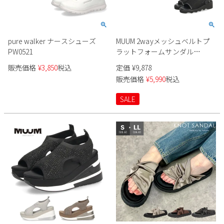
pure walker ナースシューズ
MUUM 2wayメッシュベルトプ
PW0521
ラットフォームサンダル
WX6142 レディース
販売価格
¥
3,850
税込
定価
¥
9,878
販売価格
¥
5,990
税込
SALE