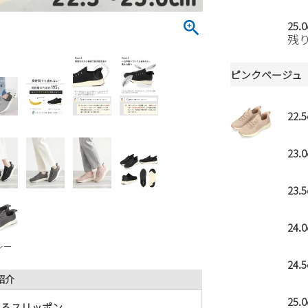
25.
残
ピンクベージュ
22.
23.
23.
24.
レー
24.
紹介
25.
なるスリッポン。