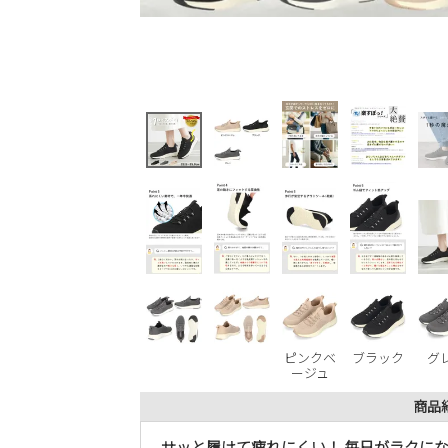
ピンクベ
ブラック
グ
ージュ
商品
サッと履けて疲れにくい！ 毎日がラクに