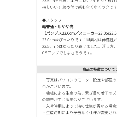
23.5cmを試着。本当に1秒でするっと
持ちいい！ 締め付け感も全くなくラクで
◆スタッフT
幅普通・甲やや高
（パンプス23.0cm／スニーカー23.0or23.
23.0cm⇒ぴったりです！甲素材は伸縮
23.5cm⇒はゆったり履けました。迷う
0.5アップでもよさそうです。
商品の特徴について
・写真はパソコンのモニター設定や部屋の
合がございます。
・機械による生産の為、繋ぎ目の若干のズ
の誤差が生じる場合がございます。
・入荷時期によって箱の仕様が異なる場合
・生産時期により予告なく仕様が変更され