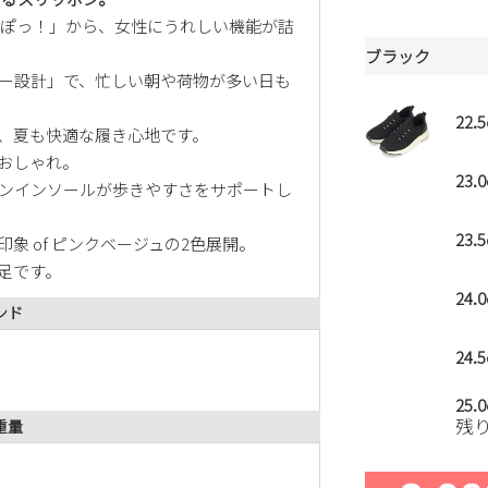
楽すぽっ！」から、女性にうれしい機能が詰
ブラック
ー設計」で、忙しい朝や荷物が多い日も
22.
、夏も快適な履き心地です。
おしゃれ。
23.
ンインソールが歩きやすさをサポートし
23.
象 of ピンクベージュの2色展開。
足です。
24.
ンド
24.
25.
残
重量