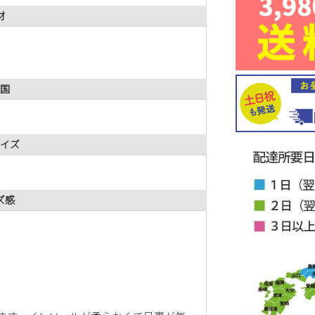
材
国
イズ
ズ感