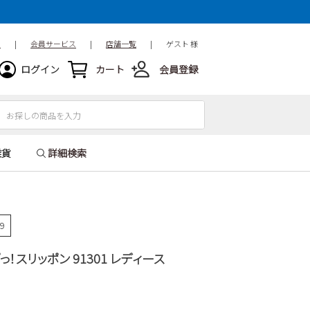
ド
|
会員サービス
|
店舗一覧
|
ゲスト 様
ログイン
カート
会員登録
雑貨
詳細検索
39
ぽっ！スリッポン 91301 レディース