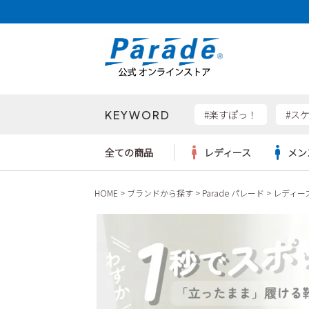
KEYWORD
検索
#楽すぽっ！
#ス
全ての商品
レディース
メン
HOME
ブランドから探す
Parade パレード
レディー
Parad
サンダル
サンダル
サンダル
レディース新入荷
レディースSALE
リュック
ケア用品
カジュ
トート
SKEC
レインシューズ
レインシューズ
レインシューズ
メンズ新入荷
メンズSALE
ボディバッグ
雑貨
ワーク
ショル
new b
asics
パンプス
スニーカー
スニーカー
キッズ新入荷
キッズSALE
ハンドバッグ
ブーツ
財布
瞬足
スニーカー
ビジネス・ドレスシューズ
スクール
ビジネスバッグ
ウェア
ローファー
ローファー
フォーマル