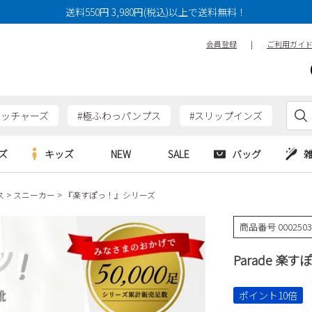
送料550円 3,980円(税込)以上で送料無料！
会員登録
|
ご利用ガイ
ケッチャーズ
#極ふわっパンプス
#スリップインズ
ズ
キッズ
NEW
SALE
バッグ
ス
スニーカー
『楽すぽっ！』シリーズ
e
Parade
Parade
アルシューズ
バッグ
カジュアルシューズ
HERS
SKECHERS
SKECHERS
商品番号
000250
シューズ
ダーバッグ
ワークシューズ
alance
moz
GAP
Parade 楽す
new balance
EDWIN
ブーツ
puma
new balance
ウェア
ポイント10倍