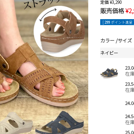
定価
¥
3,290
販売価格
¥
2
[
299
ポイント進呈 
カラー
サイズ
ネイビー
23.
在
23.
在
24.
24.
在
25.