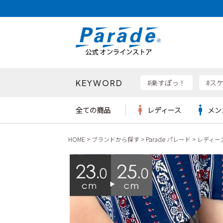
KEYWORD
検索
#楽すぽっ！
#ス
全ての商品
レディース
メン
HOME
ブランドから探す
Parade パレード
レディー
Parad
サンダル
サンダル
サンダル
レディース新入荷
レディースSALE
リュック
ケア用品
カジュ
トート
SKEC
レインシューズ
レインシューズ
レインシューズ
メンズ新入荷
メンズSALE
ボディバッグ
雑貨
ワーク
ショル
new b
asics
パンプス
スニーカー
スニーカー
キッズ新入荷
キッズSALE
ハンドバッグ
ブーツ
財布
瞬足
スニーカー
ビジネス・ドレスシューズ
スクール
ビジネスバッグ
ウェア
ローファー
ローファー
フォーマル