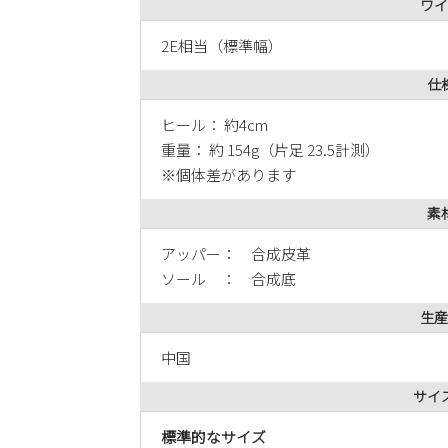
ワイ
2E相当（標準幅）
仕
ヒール： 約4cm
重量： 約 154g（片足 23.5計測）
※個体差があります
素
アッパー： 合成皮革
ソール ： 合成底
生産
中国
サイ
標準的なサイズ