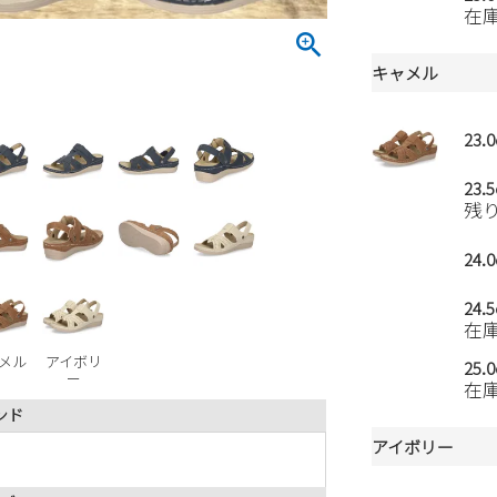
在
キャメル
23.
23.
残
24.
24.
在
メル
アイボリ
25.
ー
在
ンド
アイボリー