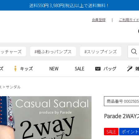
送料550円 3,980円(税込)以上で送料無料！
会員登録
|
ご利用ガイ
ケッチャーズ
#極ふわっパンプス
#スリップインズ
ズ
キッズ
NEW
SALE
バッグ
ス
サンダル
e
Parade
Parade
アルシューズ
バッグ
カジュアルシューズ
HERS
SKECHERS
SKECHERS
商品番号
000258
シューズ
ダーバッグ
ワークシューズ
alance
moz
GAP
Parade 2W
new balance
EDWIN
ブーツ
puma
new balance
ウェア
SALE
ポイント