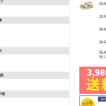
ズ
23.
23.
様
24.
24.
材
25.
残
国
ズ感