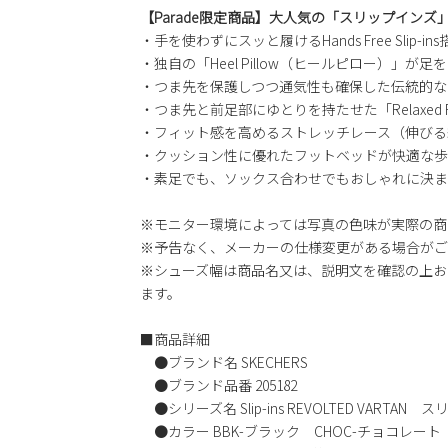
【Parade限定商品】大人気の「スリップイン
・手を使わずにスッと履けるHands Free Slip-ins
・独自の「Heel Pillow（ヒールピロー）」が
・つま先を保護しつつ通気性も確保した伝統的な
・つま先と前足部にゆとりを持たせた「Relaxed
・フィット感を高めるストレッチレース（伸びる
・クッション性に優れたフットベッドが快適な歩
・素足でも、ソックス合わせでもおしゃれに決ま
※モニター環境によっては写真の色味が実際の商
※予告なく、メーカーの仕様変更がある場合がご
※シューズ幅は商品名又は、説明文を確認の上お
ます。
■商品詳細
●ブランド名 SKECHERS
●ブランド品番 205182
●シリーズ名 Slip-ins REVOLTED VART
●カラー BBK-ブラック CHOC-チョコレート