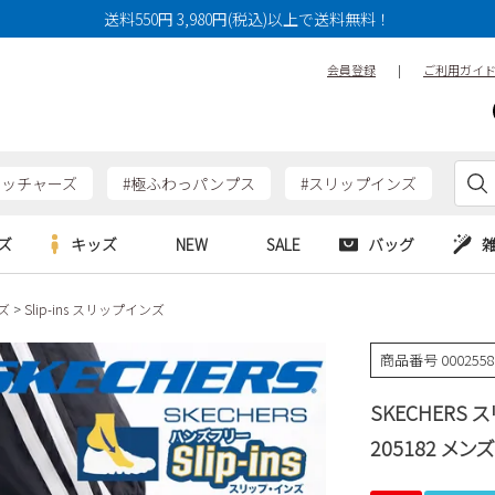
送料550円 3,980円(税込)以上で送料無料！
会員登録
|
ご利用ガイ
ケッチャーズ
#極ふわっパンプス
#スリップインズ
ズ
キッズ
NEW
SALE
バッグ
ズ
Slip-ins スリップインズ
e
Parade
Parade
アルシューズ
バッグ
カジュアルシューズ
HERS
SKECHERS
SKECHERS
商品番号
000255
シューズ
ダーバッグ
ワークシューズ
alance
moz
GAP
SKECHERS
new balance
EDWIN
ブーツ
puma
new balance
205182 メン
ウェア