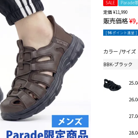
SALE
Parad
定価
¥
11,990
販売価格
¥
9
[
96
ポイント進呈 ]
カラー
サイズ
BBK-ブラック
25.
26.
27.
28.