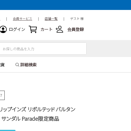
ド
|
会員サービス
|
店舗一覧
|
ゲスト 様
ログイン
カート
会員登録
雑貨
詳細検索
87
 スリップインズ リボルテッド バルタン
ズ サンダル Parade限定商品