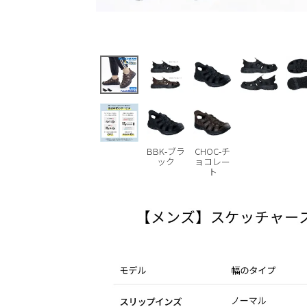
BBK-ブラ
CHOC-チ
ック
ョコレー
ト