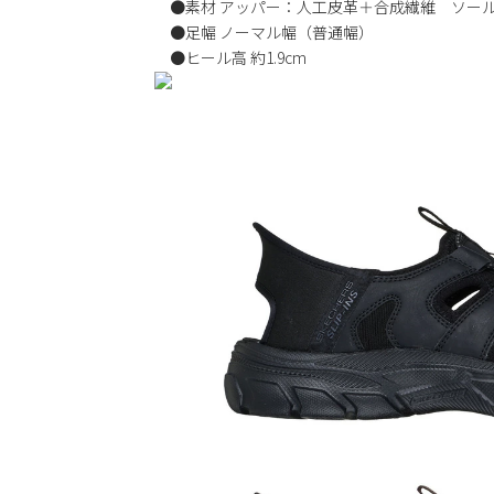
●素材 アッパー：人工皮革＋合成繊維 ソー
●足幅 ノーマル幅（普通幅）
●ヒール高 約1.9cm