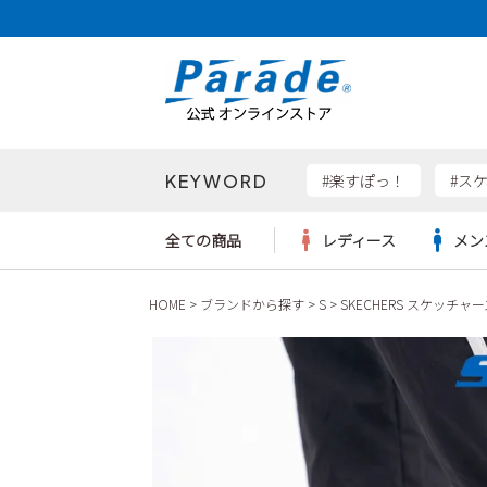
KEYWORD
検索
#楽すぽっ！
#ス
全ての商品
レディース
メン
HOME
ブランドから探す
S
SKECHERS スケッチャー
Parad
サンダル
サンダル
サンダル
レディース新入荷
レディースSALE
リュック
ケア用品
カジュ
トート
SKEC
レインシューズ
レインシューズ
レインシューズ
メンズ新入荷
メンズSALE
ボディバッグ
雑貨
ワーク
ショル
new b
asics
パンプス
スニーカー
スニーカー
キッズ新入荷
キッズSALE
ハンドバッグ
ブーツ
財布
瞬足
スニーカー
ビジネス・ドレスシューズ
スクール
ビジネスバッグ
ウェア
ローファー
ローファー
フォーマル