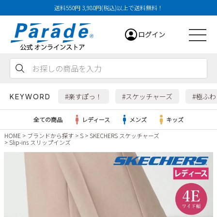
送料550円 3,980円(税込)以上で送料無料！
ログイン
会員登録
お気に入り
カート
#楽すぽっ！
#スケッチャーズ
#極ふ
KEYWORD
全ての商品
レディース
メンズ
キッズ
HOME
ブランドから探す
S
SKECHERS スケッチャーズ
Slip-ins スリップインズ
レディース
メンズ
すべての商品