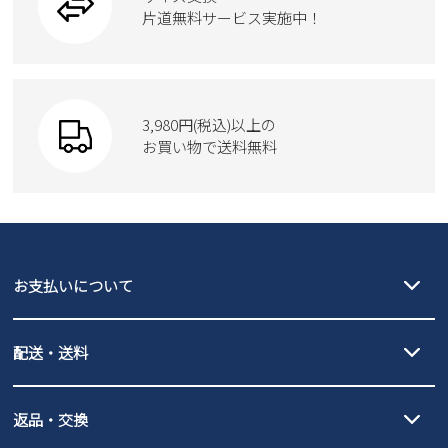
トートバッグ
ブーツ
片道無料サービス実施中！
Parade
ショルダーバッグ
Parade
ウェア
SKECHERS
財布
SKECHERS
3,980円(税込)以上の
Parade
new balance
お買い物で送料無料
moz
SKECHERS
asics
new balance
GAP
瞬足
puma
EDWIN
お支払いについて
new balance
クレジットカード決済、AmazonPay決済、
配送・送料
PayPay（オンライン決済）、代金引換のご利用が可能です。
詳しくは
ご利用ガイド
をご確認ください。
【宅配便】
【ネコポス】
返品・交換
北海道・本州・四国・九州…550円
全国一律…220円（税込）
沖縄…1,980円