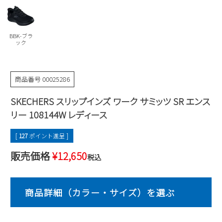
Parade
雑貨
Parade
ウェア
ご利用ガイド
ビジネスバッグ
SKECHERS
SKECHERS
BBK-ブラ
ック
Parade
new balance
会員サービス
トートバッグ
moz
SKECHERS
asics
ショルダーバッグ
new balance
お問い合わせ
商品番号
00025286
GAP
瞬足
puma
財布
SKECHERS スリップインズ ワーク サミッツ SR エンス
メルマガ購買
EDWIN
リー 108144W レディース
new balance
[
127
ポイント進呈 ]
営業日カレンダー
販売価格
¥
12,650
税込
休業日
お問い合わせ窓口休業日
2026 年8月
日
月
火
水
木
金
土
1