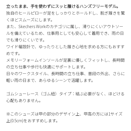
新規会員登録
立ったまま、手を使わずにスッと履けるハンズフリーモデル。
独自のヒールピローが足をしっかりとホールドし、脱ぎ履きを驚
くほどスムーズにします。
会社概要
また、Skechers Workのカテゴリに属し、滑りにくいアウトソー
ルを備えているため、仕事用としても安心して着用でき、雨の日
プライバシーポリシー
でも滑りにくいです。
ワイド幅設計で、ゆったりとした履き心地を求める方にもおすす
めです。
特定商取引法に基づく表示
メモリーフォームインソールが足裏に優しくフィットし、長時間
の立ち仕事や歩行も快適にサポートします。
お問い合わせ
日々のワークスタイル、長時間の立ち仕事、普段の外出、さらに
軽い雨の日まで、あらゆるシーンで活躍します。
ゴムシューレース（ゴム紐）タイプ：結ぶ必要がなく、ほどける
心配もありません。
※このシューズは甲の部分のデザイン上、甲高の方には1サイズ
上(0.5cm)をおすすめします。