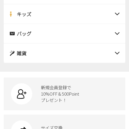
すべての商品
サンダル
キッズ
すべての商品
レインシューズ
サンダル
バッグ
すべての商品
パンプス
レインシューズ
サンダル
雑貨
スニーカー
すべての商品
スニーカー
レインシューズ
ローファー
リュック
ビジネス・ドレスシューズ
すべての商品
スニーカー
カジュアルシューズ
ボディバッグ
新規会員登録で
ローファー
ケア用品
10%OFF & 500Point
スクール
ワークシューズ
プレゼント！
ハンドバッグ
カジュアルシューズ
雑貨
フォーマル
ブーツ
ビジネスバッグ
ワークシューズ
ブーツ
サイズ交換
ウェア