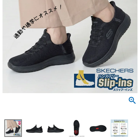
サンダル
キッズ
すべての商品
レインシューズ
サンダル
NEW
すべての商品
パンプス
レインシューズ
サンダル
SALE
スニーカー
すべての商品
スニーカー
レインシューズ
ローファー
レディース新入荷
バッグ
ビジネス・ドレスシューズ
すべての商品
スニーカー
カジュアルシューズ
メンズ新入荷
ローファー
レディースSALE
雑貨
スクール
すべての商品
ワークシューズ
キッズ新入荷
カジュアルシューズ
メンズSALE
フォーマル
リュック
詳細検索
ブーツ
すべての商品
ワークシューズ
キッズSALE
ブーツ
ボディバッグ
ウェア
ケア用品
ブーツ
店舗一覧
ハンドバッグ