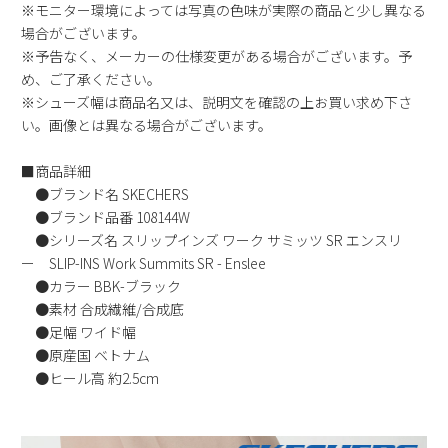
※モニター環境によっては写真の色味が実際の商品と少し異なる
場合がございます。
※予告なく、メーカーの仕様変更がある場合がございます。予
め、ご了承ください。
※シューズ幅は商品名又は、説明文を確認の上お買い求め下さ
い。画像とは異なる場合がございます。
■商品詳細
●ブランド名 SKECHERS
●ブランド品番 108144W
●シリーズ名 スリップインズ ワーク サミッツ SR エンスリ
ー SLIP-INS Work Summits SR - Enslee
●カラー BBK-ブラック
●素材 合成繊維/合成底
●足幅 ワイド幅
●原産国 ベトナム
●ヒール高 約2.5cm