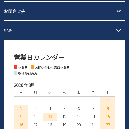
発送日・送料詳細については
ご利用ガイド
を
履いてみないとわからない靴だからこそ、サイズ交換にかかる送料
3,980円（税込）以上お買い上げで送料無料
ご利用ください。
お問合せ先
の片道無料サービスを実施中！
3,980円（税込）以上お買い上げで送料1,425円
【サイズ交換期間延長のお知らせ】
メール :
info@parade-shoes.jp
ただいまギフト用としてのご利用が増えていることを受け、プレゼ
発送日・送料詳細については
ご利用ガイド
を
SNS
営業時間：11時～17時
ントとしても安心してご利用いただけるよう、サイズ交換の受付期
ご利用ください。
メールの返信につきましては、
間を「お届けから30日間」へと延長いたしました。
3営業日以内にさせていただいております。
商品到着後30日以内にメールにてお申し出ください。折り返し詳細
※お問い合わせは現在メール
で受け付けております。
なご案内をお送りいたします。詳しくは
ご利用ガイド
をご利用くだ
営業日カレンダー
※土日祝はお問い合わせ窓口休業日となります。
さい。
Instagram
Facebook
休業日
お問い合わせ窓口休業日
受注受付のみ
2026 年8月
日
月
火
水
木
金
土
1
2
3
4
5
6
7
8
9
10
11
12
13
14
15
16
17
18
19
20
21
22