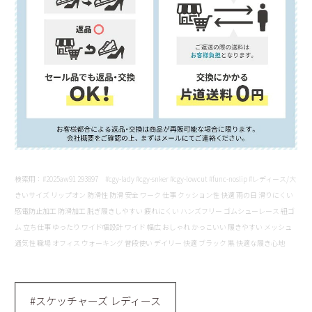
検索用：#2025aw91 293897 #cgy-lady #cgy-snker #cgy-lowcut #func-noslip #レディース/大
きいサイズ リップオン 防滑性 防滑 安全 ワーク 仕事 クッション性 快適 雨の日 滑りにくい
感電防止加工 防滑加工 脱ぎ履きしやすい 疲れにくい ハンズフリー ゴムシューレース 紐ゴ
ム 立ち仕事 ゆったり ワイド幅設計 ワイド 幅広 おしゃれ かっこいい 履きやすい メッシュ
通気性 職場 オフィス ウォーキング 普段使い デイリー 快適 ブラック 黒 快適な履き心地
#スケッチャーズ レディース