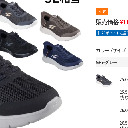
人気
販売価格
¥
1
[
120
ポイント進呈 
カラー
サイズ
GRY-グレー
25.
25.
残
26.
26.