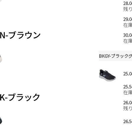
28.
残
29.
在
30.
在
BKGY-ブラック
25.
25.
在
26.
残
26.