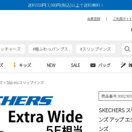
送料550円 3,980円(税込)以上で送料無料！
会員登録
|
ご利用ガイ
ケッチャーズ
#極ふわっパンプス
#スリップインズ
ズ
キッズ
NEW
SALE
バッグ
ズ
Slip-ins スリップインズ
e
Parade
Parade
アルシューズ
バッグ
カジュアルシューズ
HERS
SKECHERS
SKECHERS
商品番号
000238
シューズ
ダーバッグ
ワークシューズ
alance
moz
GAP
SKECHERS
new balance
EDWIN
ブーツ
puma
new balance
ンズ アップ エ
ウェア
ンズ