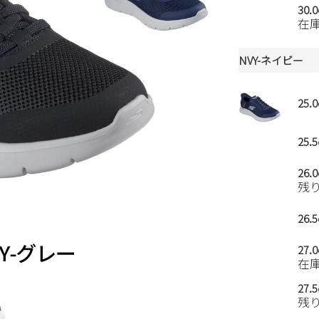
30.
在
NVY-ネイビー
25.
25.
26.
残
26.
27.
在
27.
残