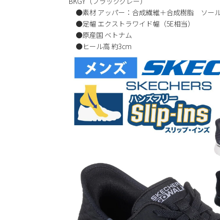
BKGY（ブラックグレー）
●素材 アッパー：合成繊維＋合成樹脂 ソー
●足幅 エクストラワイド幅（5E相当）
●原産国 ベトナム
●ヒール高 約3cm