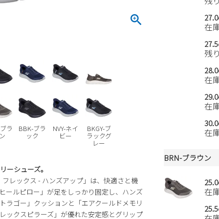
残
27.
在
27.
残
28.
在
29.
在
30.
-ブラ
BBK-ブラ
NVY-ネイ
BKGY-ブ
在
ン
ック
ビー
ラックグ
レー
BRN-ブラウン
リーシューズ。
フレックス - ハンズアップ」は、快適さと機
25.
在
ヒールピロー」が足をしっかり固定し、ハンズ
トラゴー」クッションと「エアクールドメモリ
25.
レックスピラーズ」が優れた安定感とグリップ
在