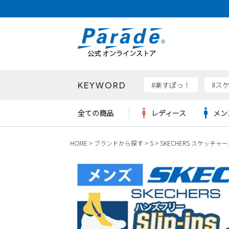
KEYWORD
検索
#楽すぽっ！
#ス
全ての商品
レディース
メン
HOME
ブランドから探す
S
SKECHERS スケッチャー
Parad
サンダル
サンダル
サンダル
レディース新入荷
レディースSALE
リュック
ケア用品
カジュ
トート
SKEC
レインシューズ
レインシューズ
レインシューズ
メンズ新入荷
メンズSALE
ボディバッグ
雑貨
ワーク
ショル
new b
asics
パンプス
スニーカー
スニーカー
キッズ新入荷
キッズSALE
ハンドバッグ
ブーツ
財布
瞬足
スニーカー
ビジネス・ドレスシューズ
スクール
ビジネスバッグ
ウェア
ローファー
ローファー
フォーマル