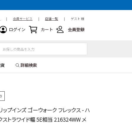
ド
|
会員サービス
|
店舗一覧
|
ゲスト 様
ログイン
カート
会員登録
雑貨
詳細検索
59
 スリップインズ ゴーウォーク フレックス - ハ
クストラワイド幅 5E相当 216324WW メ