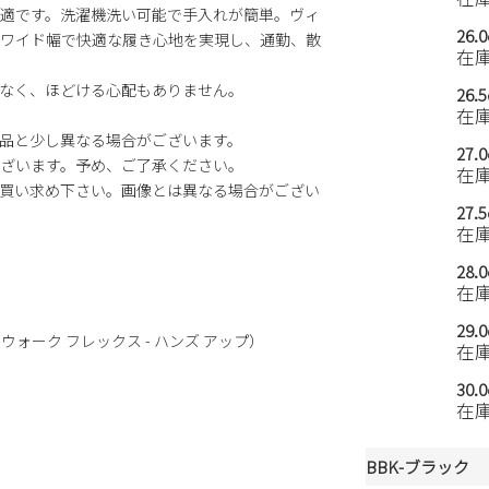
適です。洗濯機洗い可能で手入れが簡単。ヴィ
26.
ワイド幅で快適な履き心地を実現し、通勤、散
在
なく、ほどける心配もありません。
26.
在
品と少し異なる場合がございます。
27.
ざいます。予め、ご了承ください。
在
買い求め下さい。画像とは異なる場合がござい
27.
在
28.
在
29.
（ゴーウォーク フレックス - ハンズ アップ）
在
30.
在
BBK-ブラック