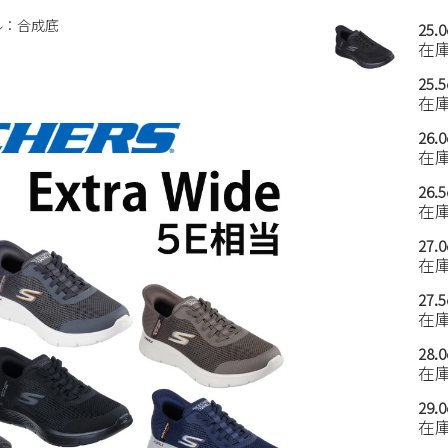
ル：合成底
25.
在
25.
在
26.
在
26.
在
27.
在
27.
在
28.
在
29.
在