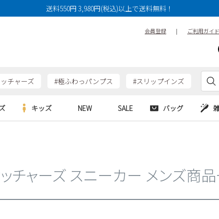
14cm
14.5cm
15cm
送料550円 3,980円(税込)以上で送料無料！
17cm
17.5cm
18cm
会員登録
|
ご利用ガイ
20cm
20.5cm
21cm
23cm
23.5cm
24cm
26cm
26.5cm
27cm
ケッチャーズ
#極ふわっパンプス
#スリップインズ
29cm
29.5cm
30cm
ズ
キッズ
NEW
SALE
バッグ
特徴
防水・撥水
幅広3E
e
Parade
Parade
アルシューズ
バッグ
カジュアルシューズ
幅広4E～
HERS
SKECHERS
SKECHERS
シューズ
ダーバッグ
ワークシューズ
ッチャーズ スニーカー メンズ商
alance
moz
GAP
new balance
EDWIN
ブーツ
puma
new balance
検索
ウェア