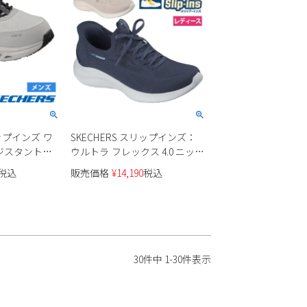
リップインズ ワ
SKECHERS スリップインズ：
ジスタント
ウルトラ フレックス 4.0 ニット
ズ ワークシューズ
素材 150801 レディース
税込
販売価格
¥
14,190
税込
30
件中
1
-
30
件表示