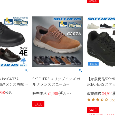
SALE
-ins GARZA
SKECHERS スリップインズ ガ
【対象商品52%%
278W メンズ 幅広
ルザ メンズ スニーカー
SKECHERS ス
ニーカー メンズ
850
税込
税込
販売価格
¥
9,990
〜
販売価格
¥
4,990
52458 ブラック
3.5
ストーン 厚底 ウ
SALE
ン エア
SALE