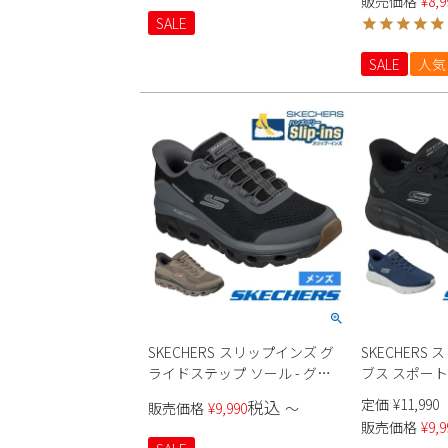
販売価格
¥
8,9
Key Pace 
SALE
SALE
人気
SKECHERS スリップインズ グ
SKECHERS
ライドステップ ソール - グロ
ブス スポート 
ーバー ピーク 237812 メンズ
スムース エッジ
定価
¥
11,990
税込
販売価格
¥
9,990
〜
販売価格
¥
9,9