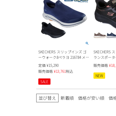
SKECHERS スリップインズ ゴ
SKECHERS
ーウォーク8ペラヨ 216784 メン
ランスポータ
ズ
200262J メン
定価
¥
15,290
販売価格
¥
18,
販売価格
¥
13,761
税込
NEW
SALE
並び替え
新着順
価格が安い順
価