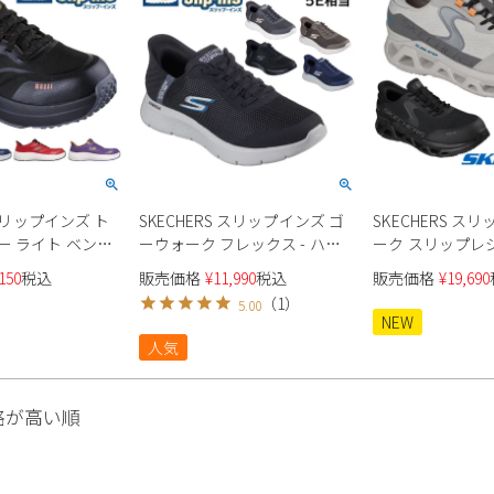
 スリップインズ ト
SKECHERS スリップインズ ゴ
SKECHERS ス
ー ライト ベン
ーウォーク フレックス - ハン
ーク スリップレ
ズ
ズ アップ エクストラワイド幅
200452J メン
150
税込
販売価格
¥
11,990
税込
販売価格
¥
19,690
5E相当 216324WW メンズ
（
1
）
5.00
NEW
人気
格が高い順