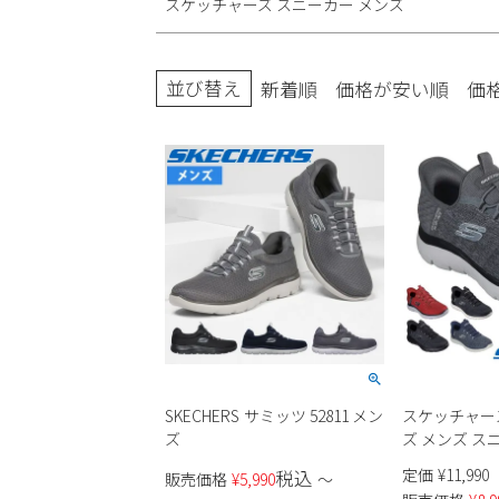
スケッチャーズ スニーカー メンズ
ブーツ
並び替え
新着順
価格が安い順
価
SKECHERS サミッツ 52811 メン
スケッチャー
ズ
ズ メンズ ス
キー ペース 23
定価
¥
11,990
税込
販売価格
¥
5,990
〜
SKECHERS Sli