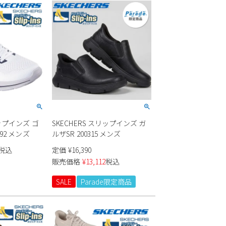
リップインズ ゴ
SKECHERS スリップインズ ガ
92 メンズ
ルザSR 200315 メンズ
税込
定価
¥
16,390
販売価格
¥
13,112
税込
SALE
Parade限定商品