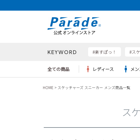
価格帯
〜
KEYWORD
検索
#楽すぽっ！
#ス
全ての商品
レディース
メン
HOME
スケッチャーズ スニーカー メンズ商品一覧
Parad
サンダル
サンダル
サンダル
レディース新入荷
レディースSALE
リュック
ケア用品
カジュ
トート
SKEC
レインシューズ
レインシューズ
レインシューズ
メンズ新入荷
メンズSALE
ボディバッグ
雑貨
ワーク
ショル
スケ
new b
asics
パンプス
スニーカー
スニーカー
キッズ新入荷
キッズSALE
ハンドバッグ
ブーツ
財布
瞬足
スニーカー
ビジネス・ドレスシューズ
スクール
ビジネスバッグ
ウェア
ローファー
ローファー
フォーマル