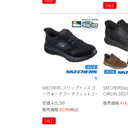
SALE
SALE
SKECHERS スリップインズ ゴ
SKECHERSSlip
ーウォーク アーチフィット 2.0
CARLYN 205
シアード 216650 メンズ
防水
定価
¥
15,290
販売価格
¥
14,
販売価格
¥
9,990
税込
SALE