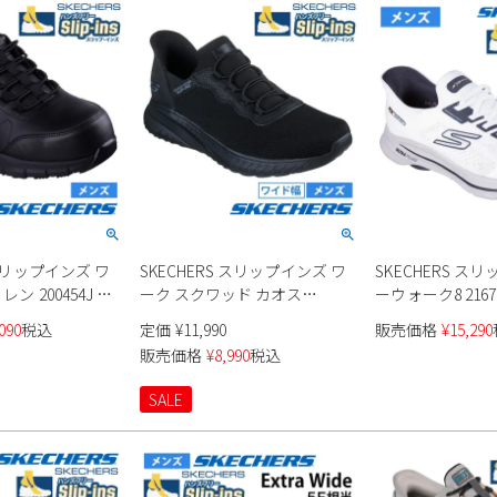
 スリップインズ ワ
SKECHERS スリップインズ ワ
SKECHERS ス
ン 200454J メ
ーク スクワッド カオス
ーウォーク8 2167
200254W メンズ
090
税込
定価
¥
11,990
販売価格
¥
15,290
販売価格
¥
8,990
税込
SALE