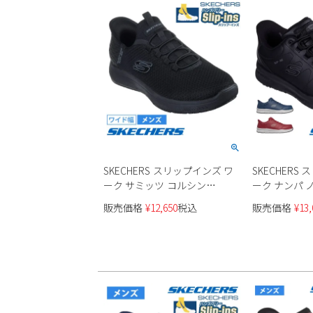
SKECHERS スリップインズ ワ
SKECHERS
ーク サミッツ コルシン
ーク ナンパ ノレ
200205W メンズ
ンズ
販売価格
¥
12,650
税込
販売価格
¥
13,