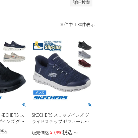
詳細検索
30
件中
1
-
30
件表示
ECHERS ス
SKECHERS スリップインズ グ
プインズ グラ
ライドステップ ゼフィール
232930 メン
233011 メンズ
税込
税込
販売価格
¥
9,990
〜