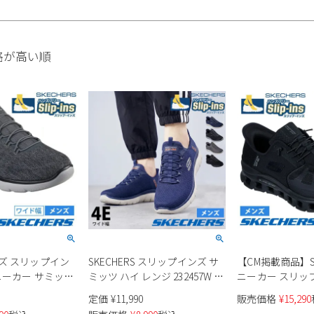
格が高い順
ズ スリップイン
SKECHERS スリップインズ サ
【CM掲載商品】SK
ニーカー サミッツ
ミッツ ハイ レンジ 232457W メ
ニーカー スリッ
2469W
ンズ
イドステップ プロ 
定価
¥
11,990
販売価格
¥
15,290
p-ins Summits -
ズ