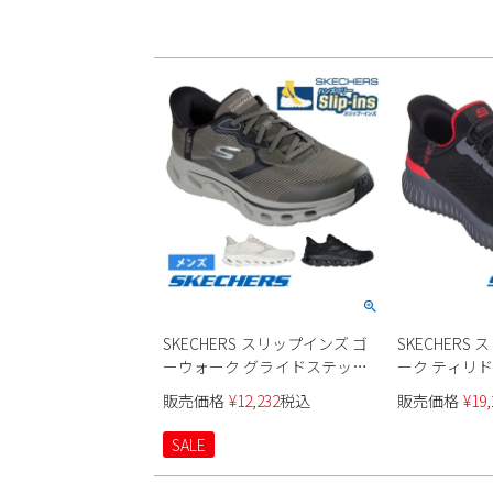
SKECHERS スリップインズ ゴ
SKECHERS
ーウォーク グライドステップ
ーク ティリド
2.0 ザック 216660 メンズ
性 200206WJ
販売価格
¥
12,232
税込
販売価格
¥
19,
SALE