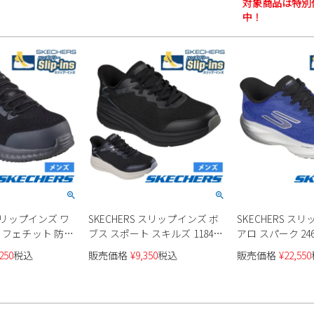
対象商品は特別
中！
 スリップインズ ワ
SKECHERS スリップインズ ボ
SKECHERS ス
 フェチット 防滑
ブス スポート スキルズ 118431
アロ スパーク 246
メンズ
250
税込
販売価格
¥
9,350
税込
販売価格
¥
22,550