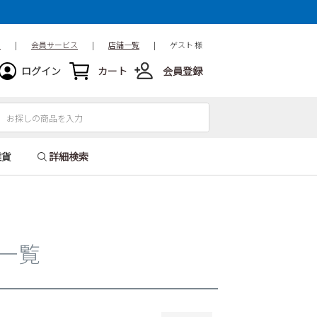
15.5cm
16cm
16.5cm
18.5cm
19cm
19.5cm
ド
|
会員サービス
|
店舗一覧
|
ゲスト 様
21.5cm
22cm
22.5cm
ログイン
カート
会員登録
24.5cm
25cm
25.5cm
27.5cm
28cm
28.5cm
31cm
32cm
雑貨
詳細検索
品一覧