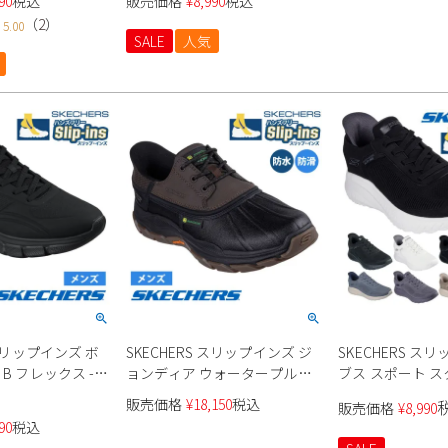
90
税込
販売価格
¥
8,990
税込
靴 ワイド幅 幅広
（
2
）
5.00
SALE
人気
 スリップインズ ボ
SKECHERS スリップインズ ジ
SKECHERS ス
B フレックス -
ョンディア ウォータープルー
ブス スポート ス
 118116 メンズ
フ リスペクテッド 256002 メン
ス - ソリッド ステップ
販売価格
¥
18,150
税込
販売価格
¥
8,990
ズ
118312W メンズ
90
税込