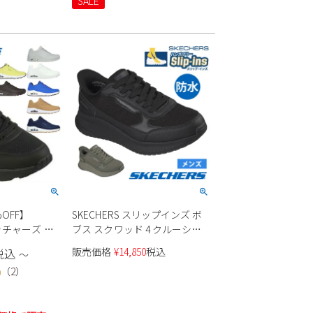
SALE
OFF】
SKECHERS スリップインズ ボ
ケッチャーズ ス
ブス スクワッド 4 クルーシャ
 ローカット
ル ステップ 防水 118416 メンズ
販売価格
¥
14,850
税込
税込
〜
 ホワイト タン
（
2
）
0
ノ スタンド オ