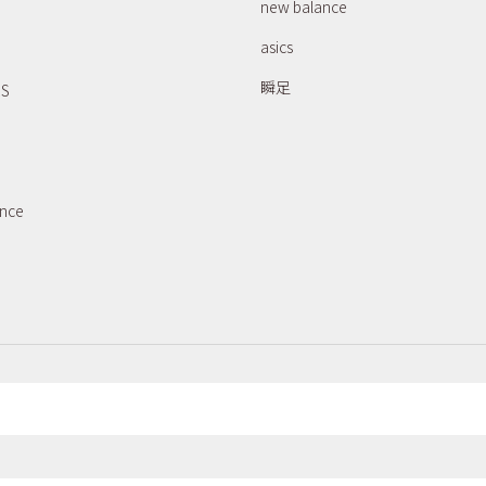
new balance
asics
瞬足
RS
ance