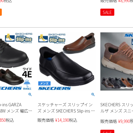
90
税込
販売価格
¥
8,990
SALE
-ins GARZA
スケッチャーズ スリップイン
SKECHERS ス
278W メンズ 幅広
ズ メンズ SKECHERS Slip-ins ビ
ルザ メンズ ス
ジネスシューズ スリッポン ハ
850
税込
販売価格
¥
14,190
税込
販売価格
¥
9,990
ンズフリー リラックスドフィ
ット 205169 BLK COG ブラック