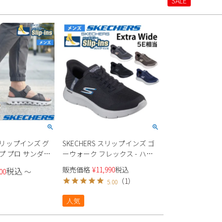
SALE
コニャック 履きやすい 靴 ノー
マル幅 つま先幅広
 スリップインズ グ
SKECHERS スリップインズ ゴ
プ プロ サンダル
ーウォーク フレックス - ハン
ズ
ズ アップ エクストラワイド幅
販売価格
¥
11,990
税込
税込
00
〜
5E相当 216324WW メンズ
（
1
）
5.00
人気