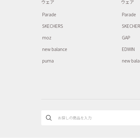
ウェア
ウェア
Parade
Parade
SKECHERS
SKECHE
moz
GAP
new balance
EDWIN
puma
new bal