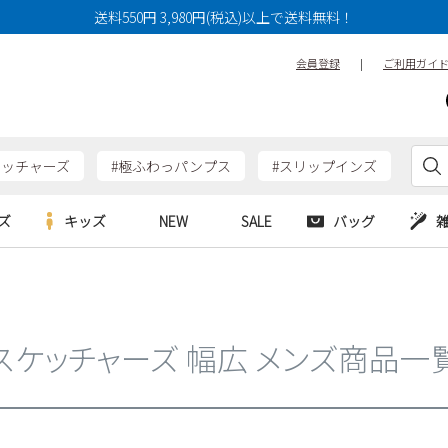
14cm
14.5cm
15cm
送料550円 3,980円(税込)以上で送料無料！
17cm
17.5cm
18cm
会員登録
|
ご利用ガイ
20cm
20.5cm
21cm
23cm
23.5cm
24cm
26cm
26.5cm
27cm
ケッチャーズ
#極ふわっパンプス
#スリップインズ
29cm
29.5cm
30cm
ズ
キッズ
NEW
SALE
バッグ
特徴
防水・撥水
幅広3E
e
Parade
Parade
アルシューズ
バッグ
カジュアルシューズ
幅広4E～
HERS
SKECHERS
SKECHERS
シューズ
ダーバッグ
ワークシューズ
スケッチャーズ 幅広 メンズ商品一
alance
moz
GAP
new balance
EDWIN
ブーツ
puma
new balance
検索
ウェア