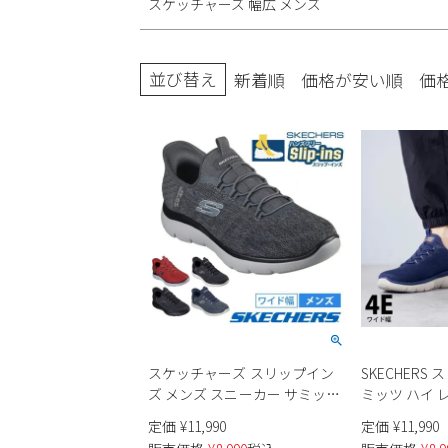
スケッチャーズ 幅広 メンズ
ブーツ
並び替え
新着順
価格が安い順
価
スケッチャーズ スリップイン
SKECHERS
ズ メンズ スニーカー サミッツ
ミッツ ハイ レン
キー ペース 232469W
ンズ
定価
¥
11,990
定価
¥
11,990
SKECHERS Slip-ins Summits -