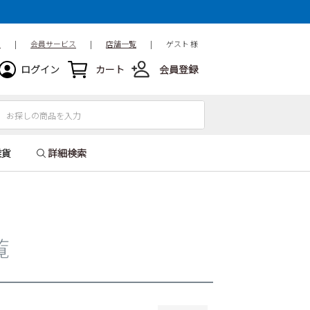
15.5cm
16cm
16.5cm
18.5cm
19cm
19.5cm
ド
|
会員サービス
|
店舗一覧
|
ゲスト 様
21.5cm
22cm
22.5cm
ログイン
カート
会員登録
24.5cm
25cm
25.5cm
27.5cm
28cm
28.5cm
31cm
32cm
雑貨
詳細検索
覧