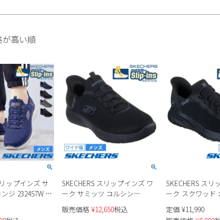
格が高い順
 スリップインズ サ
SKECHERS スリップインズ ワ
SKECHERS ス
ジ 232457W メ
ーク サミッツ コルシン
ーク スクワッド
200205W メンズ
200254W メンズ
販売価格
¥
12,650
税込
定価
¥
11,990