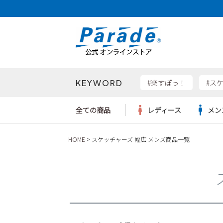
価格帯
〜
KEYWORD
検索
#楽すぽっ！
#ス
全ての商品
レディース
メン
HOME
スケッチャーズ 幅広 メンズ商品一覧
Parad
サンダル
サンダル
サンダル
レディース新入荷
レディースSALE
リュック
ケア用品
カジュ
トート
SKEC
レインシューズ
レインシューズ
レインシューズ
メンズ新入荷
メンズSALE
ボディバッグ
雑貨
ワーク
ショル
new b
asics
パンプス
スニーカー
スニーカー
キッズ新入荷
キッズSALE
ハンドバッグ
ブーツ
財布
瞬足
スニーカー
ビジネス・ドレスシューズ
スクール
ビジネスバッグ
ウェア
ローファー
ローファー
フォーマル