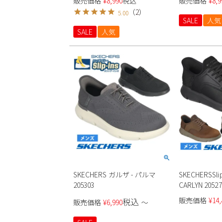
販売価格
¥
8,990
税込
販売価格
¥
8,9
Key Pace 靴 ワイド幅 幅広
（
2
）
5.00
SALE
人気
SALE
人気
SKECHERS ガルザ - パルマ
SKECHERSSlip
205303
CARLYN 205
防水
販売価格
¥
14,
税込
販売価格
¥
6,990
〜