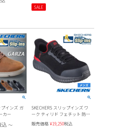
税込
SALE
リップインズ ガ
SKECHERS スリップインズ ワ
ニーカー
ーク ティリド フェチット 防滑
性 200206WJ
販売価格
¥
19,250
税込
税込
〜