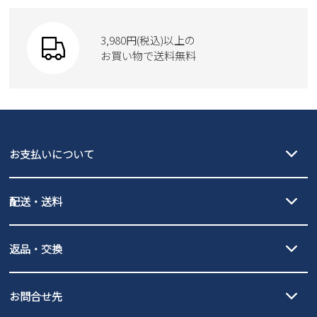
SKECHERS
財布
SKECHERS
3,980円(税込)以上の
Parade
new balance
お買い物で送料無料
moz
SKECHERS
asics
new balance
GAP
瞬足
puma
EDWIN
お支払いについて
new balance
クレジットカード決済、AmazonPay決済、
配送・送料
PayPay（オンライン決済）、代金引換のご利用が可能です。
詳しくは
ご利用ガイド
をご確認ください。
【宅配便】
【ネコポス】
返品・交換
北海道・本州・四国・九州…550円
全国一律…220円（税込）
沖縄…1,980円
発送日・送料詳細については
ご利用ガイド
を
履いてみないとわからない靴だからこそ、サイズ交換にかかる送料
3,980円（税込）以上お買い上げで送料無料
ご利用ください。
お問合せ先
の片道無料サービスを実施中！
3,980円（税込）以上お買い上げで送料1,425円
【サイズ交換期間延長のお知らせ】