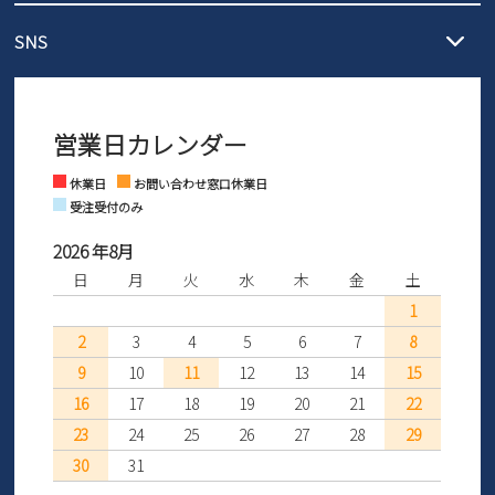
メール :
info@parade-shoes.jp
ただいまギフト用としてのご利用が増えていることを受け、プレゼ
発送日・送料詳細については
ご利用ガイド
を
SNS
営業時間：11時～17時
ントとしても安心してご利用いただけるよう、サイズ交換の受付期
ご利用ください。
メールの返信につきましては、
間を「お届けから30日間」へと延長いたしました。
3営業日以内にさせていただいております。
商品到着後30日以内にメールにてお申し出ください。折り返し詳細
※お問い合わせは現在メール
で受け付けております。
なご案内をお送りいたします。詳しくは
ご利用ガイド
をご利用くだ
営業日カレンダー
※土日祝はお問い合わせ窓口休業日となります。
さい。
Instagram
Facebook
休業日
お問い合わせ窓口休業日
受注受付のみ
2026 年8月
日
月
火
水
木
金
土
1
2
3
4
5
6
7
8
9
10
11
12
13
14
15
16
17
18
19
20
21
22
23
24
25
26
27
28
29
30
31