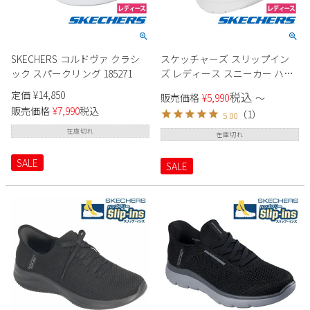
Parade
雑貨
Parade
ウェア
ご利用ガイド
ビジネスバッグ
SKECHERS
SKECHERS
SKECHERS コルドヴァ クラシ
スケッチャーズ スリップイン
Parade
new balance
会員サービス
トートバッグ
ック スパークリング 185271
ズ レディース スニーカー ハン
moz
ズフリー スリッポン
SKECHERS
定価
¥
14,850
asics
税込
販売価格
¥
5,990
〜
SKECHERS Slip-ins 117638 BLK
ショルダーバッグ
new balance
お問い合わせ
販売価格
¥
7,990
税込
（
1
）
5.00
LIL ブラック ライラック 靴 履き
GAP
瞬足
やすい ノーマル幅 黒
在庫切れ
puma
在庫切れ
財布
メルマガ購買
EDWIN
SALE
SALE
new balance
営業日カレンダー
休業日
お問い合わせ窓口休業日
2026 年8月
日
月
火
水
木
金
土
1