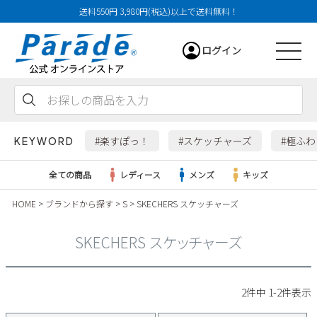
送料550円 3,980円(税込)以上で送料無料！
ログイン
会員登録
お気に入り
カート
#楽すぽっ！
#スケッチャーズ
#極ふ
KEYWORD
全ての商品
レディース
メンズ
キッズ
HOME
ブランドから探す
S
SKECHERS スケッチャーズ
レディース
SKECHERS スケッチャーズ
メンズ
すべての商品
2
件中
1
-
2
件表示