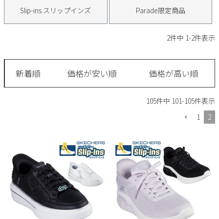
サンダル
キッズ
Slip-ins スリップインズ
Parade限定商品
すべての商品
レインシューズ
サンダル
NEW
2
件中
1
-
2
件表示
すべての商品
パンプス
レインシューズ
サンダル
SALE
新着順
価格が安い順
価格が高い順
スニーカー
すべての商品
スニーカー
レインシューズ
105
件中
101
-
105
件表示
ローファー
レディース新入荷
バッグ
ビジネス・ドレスシューズ
すべての商品
1
2
スニーカー
カジュアルシューズ
メンズ新入荷
ローファー
レディースSALE
雑貨
スクール
すべての商品
ワークシューズ
キッズ新入荷
カジュアルシューズ
メンズSALE
フォーマル
リュック
詳細検索
ブーツ
すべての商品
ワークシューズ
キッズSALE
ブーツ
ボディバッグ
ウェア
ケア用品
ブーツ
店舗一覧
ハンドバッグ