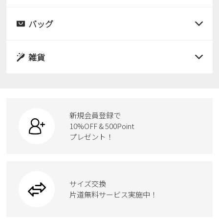
すべての商品
レインシューズ
サンダル
バッグ
すべての商品
パンプス
レインシューズ
サンダル
雑貨
スニーカー
すべての商品
スニーカー
レインシューズ
ローファー
リュック
ビジネス・ドレスシューズ
すべての商品
スニーカー
カジュアルシューズ
ボディバッグ
新規会員登録で
ローファー
ケア用品
10%OFF & 500Point
スクール
ワークシューズ
プレゼント！
ハンドバッグ
カジュアルシューズ
雑貨
フォーマル
ブーツ
ビジネスバッグ
ワークシューズ
ブーツ
サイズ交換
ウェア
トートバッグ
ブーツ
片道無料サービス実施中！
Parade
ショルダーバッグ
Parade
ウェア