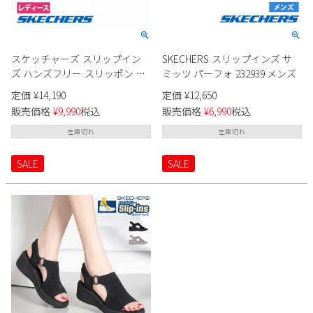
2
3
4
5
6
7
8
9
10
11
12
13
14
15
16
17
18
19
20
21
22
スケッチャーズ スリップイン
SKECHERS スリップインズ サ
ズ ハンズフリー スリッポン ス
ミッツ パーフォ 232939 メンズ
23
24
25
26
27
28
29
ニーカー レディース ウルトラ
30
31
定価
¥
14,190
定価
¥
12,650
フレックス ローカット Slip-ins
販売価格
¥
9,990
税込
販売価格
¥
6,990
税込
SKECHERS ULTRAFLEX 150457
2026 年9月
BBK ブラック 黒 履きやすい ノ
在庫切れ
在庫切れ
日
月
火
水
木
金
土
ーマル幅
1
2
3
4
5
SALE
SALE
6
7
8
9
10
11
12
13
14
15
16
17
18
19
20
21
22
23
24
25
26
27
28
29
30