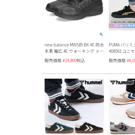
new balance MW585 BK 4E 防水
PUMA バリミュ
本革 幅広 4E ウォーキング メン
408563 ユ
ズ
販売価格
¥
19,800
税込
販売価格
¥
6,0