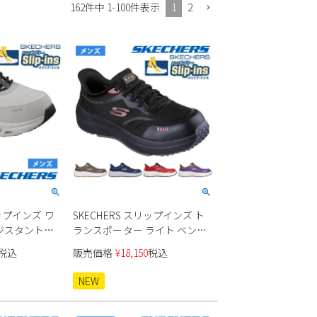
1
2
162
件中
1
-
100
件表示
リップインズ ワ
SKECHERS スリップインズ ト
ジスタント
ランスポーター ライト ベン
ズ ワークシューズ
200262J メンズ
税込
販売価格
¥
18,150
税込
NEW