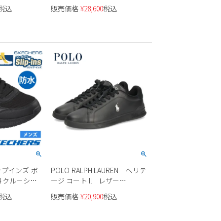
メンズ
35200820 メンズ
税込
販売価格
¥
28,600
税込
リップインズ ボ
POLO RALPH LAUREN ヘリテ
4 クルーシャ
ージ コート ll レザー
18416 メンズ
809965072002 メンズ
税込
販売価格
¥
20,900
税込