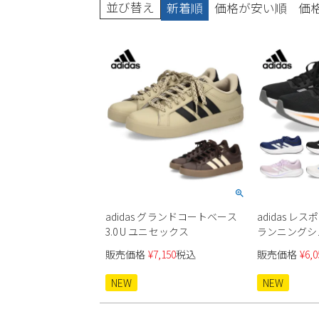
並び替え
新着順
価格が安い順
価
ブーツ
adidas グランドコートベース
adidas レ
3.0 U ユニセックス
ランニングシ
ディース
販売価格
¥
7,150
税込
販売価格
¥
6,0
NEW
NEW