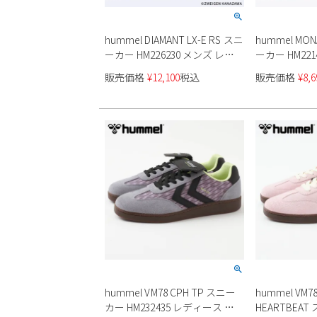
hummel DIAMANT LX-E RS スニ
hummel MON
ーカー HM226230 メンズ レデ
ーカー HM221
ィース ユニセックス
ィース ユニ
販売価格
¥
12,100
税込
販売価格
¥
8,6
hummel VM78 CPH TP スニー
hummel VM7
カー HM232435 レディース メ
HEARTBEA