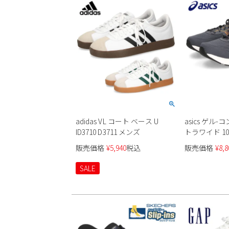
adidas VL コート ベース U
asics ゲル
ID3710 D3711 メンズ
トラワイド 10
販売価格
¥
5,940
税込
販売価格
¥
8,8
SALE