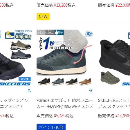
 レディース メンズ
ンズ ユニセックス
防水 NF02344 
300
税込
販売価格
¥
13,200
税込
販売価格
¥
22,000
NEW
 スリップインズ ワ
Parade 楽すぽっ！ 防水 スニー
SKECHERS ス
ア 200240J
カー1992WRP/1993WRP メンズ
ブス スクワッド 
ル ステップ 防水 1
590
税込
販売価格
¥
5,489
税込
販売価格
¥
14,850
ポイント10倍