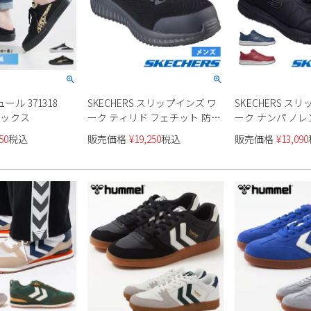
ール 371318
SKECHERS スリップインズ ワ
SKECHERS ス
ニセックス
ーク ティリド フェチット 防滑
ーク ナンパ ノレン 
性 200206WJ
ンズ
50
税込
販売価格
¥
19,250
税込
販売価格
¥
13,090