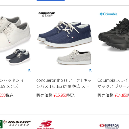
r マンハッタン イー
conqueror shoes アーク II キャ
Columbia ス
169 メンズ
ンバス 178 183 軽量 幅広 スニ
マックス ブリーズ 
ーカー メンズ
ズ
280
税込
販売価格
¥
15,950
税込
販売価格
¥
14,850