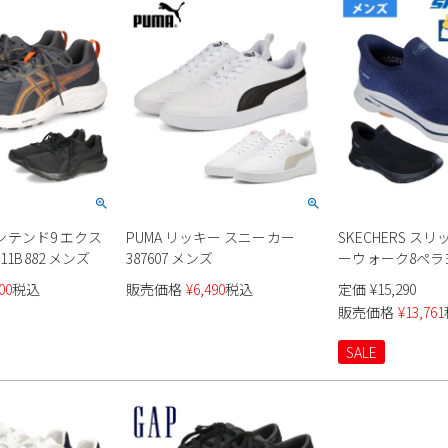
-コンテンド9 エクス
PUMA リッキー スニーカー
SKECHERS ス
11B882 メンズ
387607 メンズ
ーウォーク8ペラヨ 
ズ
00
税込
販売価格
¥
6,490
税込
定価
¥
15,290
販売価格
¥
13,761
SALE