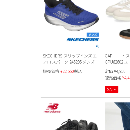
SKECHERS スリップインズ エ
GAP コート
アロ スパーク 246205 メンズ
GPU82602
販売価格
¥
22,550
税込
定価
¥
4,950
販売価格
¥
4,4
SALE