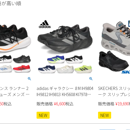
格が高い順
スポンス ランナー 2
adidas ギャラクシー 8 M IH9804
SKECHERS ス
ューズ メンズ レ
IH9812 IH9813 KH5608 KI7978
ーク スリップレ
KI7980
200452J メン
50
税込
販売価格
¥
6,600
税込
販売価格
¥
19,690
NEW
NEW