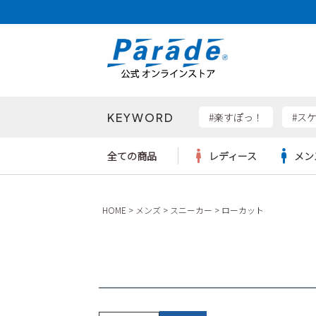
KEYWORD
検索
#楽すぽっ！
#ス
全ての商品
レディース
メン
Parad
HOME
メンズ
スニーカー
ローカット
サンダル
サンダル
サンダル
レディース新入荷
レディースSALE
リュック
ケア用品
カジュ
トート
SKEC
レインシューズ
レインシューズ
レインシューズ
メンズ新入荷
メンズSALE
ボディバッグ
雑貨
ワーク
ショル
new b
asics
パンプス
スニーカー
スニーカー
キッズ新入荷
キッズSALE
ハンドバッグ
ブーツ
財布
瞬足
スニーカー
ビジネス・ドレスシューズ
スクール
ビジネスバッグ
ウェア
ローファー
ローファー
フォーマル