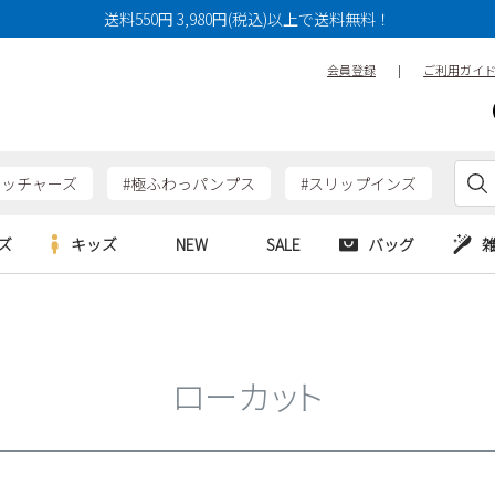
送料550円 3,980円(税込)以上で送料無料！
会員登録
|
ご利用ガイ
ケッチャーズ
#極ふわっパンプス
#スリップインズ
ズ
キッズ
NEW
SALE
バッグ
e
Parade
Parade
アルシューズ
バッグ
カジュアルシューズ
HERS
SKECHERS
SKECHERS
シューズ
ダーバッグ
ワークシューズ
ローカット
alance
moz
GAP
new balance
EDWIN
ブーツ
puma
new balance
ウェア