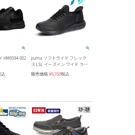
 HM9594-002
puma ソフトライド フレック
ス LSL イーズイン ワイド ラン
ニングシューズ イーズイン
税込
販売価格
¥
9,350
税込
313769 ワイド設計 メンズ