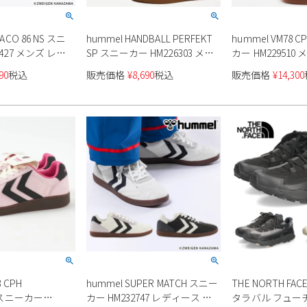
ACO 86 NS スニ
hummel HANDBALL PERFEKT
hummel VM78 C
427 メンズ レデ
SP スニーカー HM226303 メン
カー HM229510
セックス
ズ レディース ユニセックス
ース ユニセック
90
税込
販売価格
¥
8,690
税込
販売価格
¥
14,300
8 CPH
hummel SUPER MATCH スニー
THE NORTH F
T スニーカー
カー HM232747 レディース メ
タラバル フュー