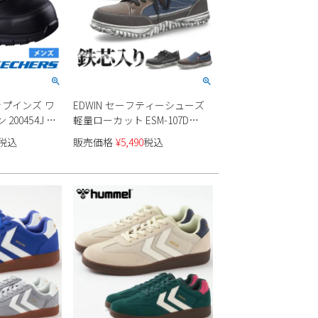
リップインズ ワ
EDWIN セーフティーシューズ
200454J メ
軽量ローカット ESM-107D
ESM-108D メンズ
税込
販売価格
¥
5,490
税込