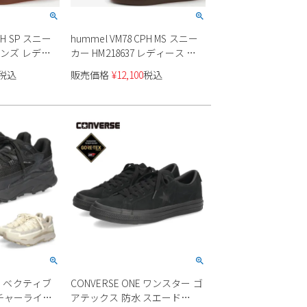
PH SP スニー
hummel VM78 CPH MS スニー
 メンズ レディ
カー HM218637 レディース メ
ス
ンズ ユニセックス
税込
販売価格
¥
12,100
税込
ACE ベクティブ
CONVERSE ONE ワンスター ゴ
チャーライト
アテックス 防水 スエード