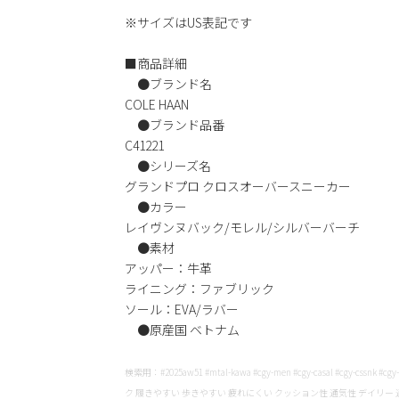
※サイズはUS表記です
■商品詳細
●ブランド名
COLE HAAN
●ブランド品番
C41221
●シリーズ名
グランドプロ クロスオーバースニーカー
●カラー
レイヴンヌバック/モレル/シルバーバーチ
●素材
アッパー：牛革
ライニング：ファブリック
ソール：EVA/ラバー
●原産国 ベトナム
検索用：#2025aw51 #mtal-kawa #cgy-men #cgy-casal #cgy-cssn
ク 履きやすい 歩きやすい 疲れにくい クッション性 通気性 デイリー 