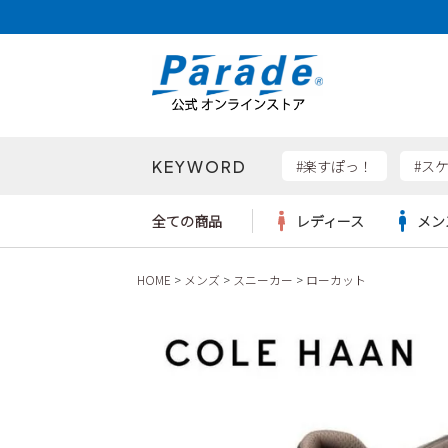
KEYWORD
検索
#楽すぽっ！
#ス
全ての商品
レディース
メン
HOME
メンズ
スニーカー
ローカット
Parad
サンダル
サンダル
サンダル
レディース新入荷
レディースSALE
リュック
ケア用品
カジュ
トート
SKEC
レインシューズ
レインシューズ
レインシューズ
メンズ新入荷
メンズSALE
ボディバッグ
雑貨
ワーク
ショル
new b
asics
パンプス
スニーカー
スニーカー
キッズ新入荷
キッズSALE
ハンドバッグ
ブーツ
財布
瞬足
スニーカー
ビジネス・ドレスシューズ
スクール
ビジネスバッグ
ウェア
ローファー
ローファー
フォーマル