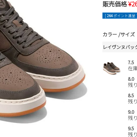
販売価格
¥
2
[
264
ポイント進呈 
カラー
サイズ
レイヴンヌバッ
7.5
在
8.0
残
8.5
残
9.0
残
9.5
残