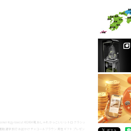
k #cgy-snker #cgy-lowcut 482484 靴 おしゃれ かっこいい レトロ クラシッ
通勤 通学 旅行 お出かけ チャコールブラウン 男性 ギフト プレゼン