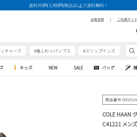
送料550円 3,980円(税込)以上で送料無料！
会員登録
|
ご利用ガイ
ケッチャーズ
#極ふわっパンプス
#スリップインズ
ズ
キッズ
NEW
SALE
バッグ
e
Parade
Parade
アルシューズ
バッグ
カジュアルシューズ
HERS
SKECHERS
SKECHERS
商品番号
000252
シューズ
ダーバッグ
ワークシューズ
alance
moz
GAP
COLE HAA
new balance
EDWIN
ブーツ
puma
new balance
C41221 メン
ウェア