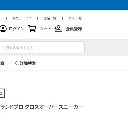
ド
|
会員サービス
|
店舗一覧
|
ゲスト 様
ログイン
カート
会員登録
雑貨
詳細検索
42
N グランドプロ クロスオーバースニーカー
ズ