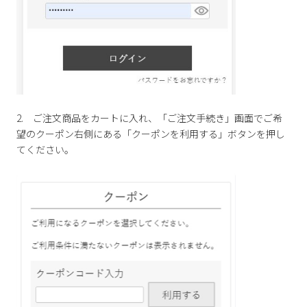
Parade
雑貨
Parade
ウェア
ご利用ガイド
ビジネスバッグ
SKECHERS
SKECHERS
Parade
new balance
会員サービス
トートバッグ
moz
SKECHERS
asics
ショルダーバッグ
new balance
お問い合わせ
2. ご注文商品をカートに入れ、「ご注文手続き」画面でご希
GAP
瞬足
puma
望のクーポン右側にある「クーポンを利用する」ボタンを押し
財布
メルマガ購買
てください。
EDWIN
new balance
営業日カレンダー
休業日
お問い合わせ窓口休業日
2026 年8月
日
月
火
水
木
金
土
1