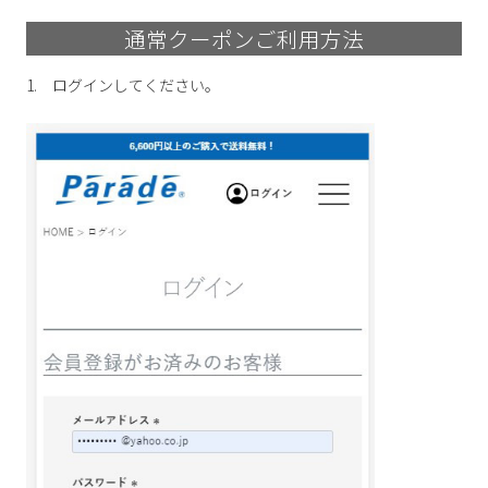
サンダル
キッズ
通常クーポンご利用方法
すべての商品
レインシューズ
サンダル
NEW
1. ログインしてください。
すべての商品
パンプス
レインシューズ
サンダル
SALE
スニーカー
すべての商品
スニーカー
レインシューズ
ローファー
レディース新入荷
バッグ
ビジネス・ドレスシューズ
すべての商品
スニーカー
カジュアルシューズ
メンズ新入荷
ローファー
レディースSALE
雑貨
スクール
すべての商品
ワークシューズ
キッズ新入荷
カジュアルシューズ
メンズSALE
フォーマル
リュック
詳細検索
ブーツ
すべての商品
ワークシューズ
キッズSALE
ブーツ
ボディバッグ
ウェア
ケア用品
ブーツ
店舗一覧
ハンドバッグ