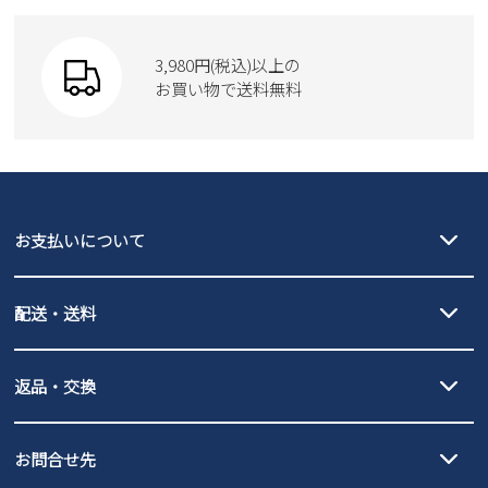
3,980円(税込)以上の
お買い物で送料無料
お支払いについて
クレジットカード決済、AmazonPay決済、
配送・送料
PayPay（オンライン決済）、代金引換のご利用が可能です。
詳しくは
ご利用ガイド
をご確認ください。
【宅配便】
【ネコポス】
返品・交換
北海道・本州・四国・九州…550円
全国一律…220円（税込）
沖縄…1,980円
発送日・送料詳細については
ご利用ガイド
を
履いてみないとわからない靴だからこそ、サイズ交換にかかる送料
3,980円（税込）以上お買い上げで送料無料
ご利用ください。
お問合せ先
の片道無料サービスを実施中！
3,980円（税込）以上お買い上げで送料1,425円
【サイズ交換期間延長のお知らせ】