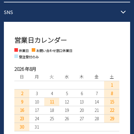
メール :
info@parade-shoes.jp
ただいまギフト用としてのご利用が増えていることを受け、プレゼ
発送日・送料詳細については
ご利用ガイド
を
SNS
営業時間：11時～17時
ントとしても安心してご利用いただけるよう、サイズ交換の受付期
ご利用ください。
メールの返信につきましては、
間を「お届けから30日間」へと延長いたしました。
3営業日以内にさせていただいております。
商品到着後30日以内にメールにてお申し出ください。折り返し詳細
※お問い合わせは現在メール
で受け付けております。
なご案内をお送りいたします。詳しくは
ご利用ガイド
をご利用くだ
営業日カレンダー
※土日祝はお問い合わせ窓口休業日となります。
さい。
Instagram
Facebook
休業日
お問い合わせ窓口休業日
受注受付のみ
2026 年8月
日
月
火
水
木
金
土
1
2
3
4
5
6
7
8
9
10
11
12
13
14
15
16
17
18
19
20
21
22
23
24
25
26
27
28
29
30
31