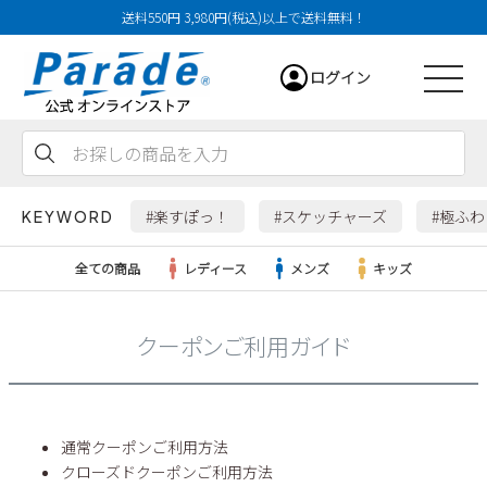
送料550円 3,980円(税込)以上で送料無料！
ログイン
会員登録
お気に入り
カート
#楽すぽっ！
#スケッチャーズ
#極ふ
KEYWORD
全ての商品
レディース
メンズ
キッズ
クーポンご利用ガイド
レディース
メンズ
通常クーポンご利用方法
すべての商品
クローズドクーポンご利用方法