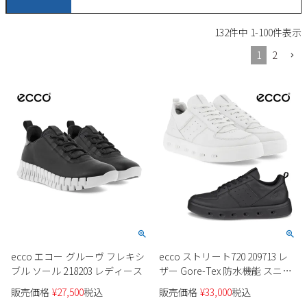
サンダル
キッズ
すべての商品
132
件中
1
-
100
件表示
レインシューズ
サンダル
NEW
1
2
すべての商品
パンプス
レインシューズ
サンダル
SALE
スニーカー
すべての商品
スニーカー
レインシューズ
ローファー
レディース新入荷
バッグ
ビジネス・ドレスシューズ
すべての商品
スニーカー
カジュアルシューズ
メンズ新入荷
ローファー
レディースSALE
雑貨
スクール
すべての商品
ワークシューズ
キッズ新入荷
カジュアルシューズ
メンズSALE
フォーマル
リュック
詳細検索
ブーツ
すべての商品
ecco エコー グルーヴ フレキシ
ecco ストリート720 209713 レ
ワークシューズ
キッズSALE
ブーツ
ブル ソール 218203 レディース
ザー Gore-Tex 防水機能 スニー
ボディバッグ
ウェア
ケア用品
カーレディース
ブーツ
販売価格
¥
27,500
税込
販売価格
¥
33,000
税込
店舗一覧
ハンドバッグ