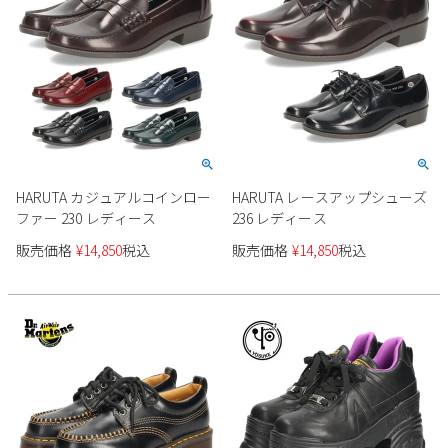
2
3
4
5
6
7
8
9
10
11
12
13
14
15
16
17
18
19
20
21
22
23
24
25
26
27
28
29
30
31
2026 年9月
HARUTA カジュアルコインロー
HARUTA レースアップシューズ
日
月
火
水
木
金
土
ファー 230 レディース
236 レディース
1
2
3
4
5
販売価格
¥
14,850
税込
販売価格
¥
14,850
税込
6
7
8
9
10
11
12
13
14
15
16
17
18
19
20
21
22
23
24
25
26
27
28
29
30