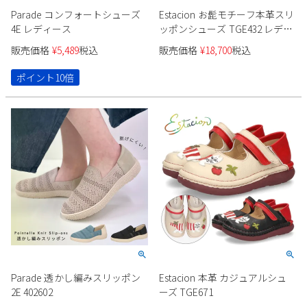
Parade コンフォートシューズ
Estacion お髭モチーフ本革スリ
4E レディース
ッポンシューズ TGE432 レディ
ース
販売価格
¥
5,489
税込
販売価格
¥
18,700
税込
ポイント10倍
Parade 透かし編みスリッポン
Estacion 本革 カジュアルシュ
2E 402602
ーズ TGE671