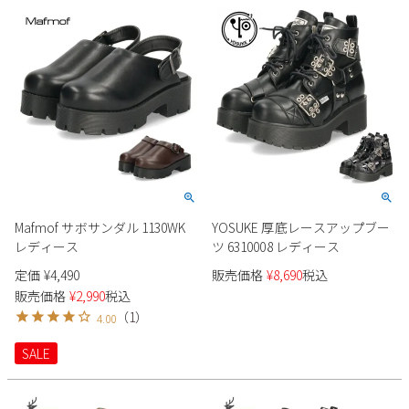
Mafmof サボサンダル 1130WK
YOSUKE 厚底レースアップブー
レディース
ツ 6310008 レディース
定価
¥
4,490
販売価格
¥
8,690
税込
販売価格
¥
2,990
税込
（
1
）
4.00
SALE