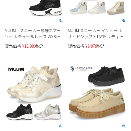
MUUM スニーカー厚底エアー
MUUM スニーカー インヒール
ソール チュールレース WX8400
サイドジップ XJ7835 レディー
レディース
ス
販売価格
¥
12,980
税込
販売価格
¥
9,878
税込