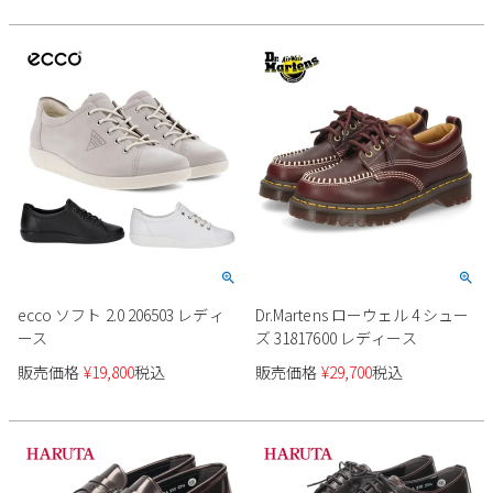
Parade
雑貨
Parade
ウェア
ご利用ガイド
ビジネスバッグ
SKECHERS
SKECHERS
Parade
new balance
会員サービス
トートバッグ
moz
SKECHERS
asics
ショルダーバッグ
new balance
お問い合わせ
GAP
瞬足
puma
財布
メルマガ購買
EDWIN
new balance
ecco ソフト 2.0 206503 レディ
Dr.Martens ローウェル 4 シュー
ース
ズ 31817600 レディース
営業日カレンダー
販売価格
¥
19,800
税込
販売価格
¥
29,700
税込
休業日
お問い合わせ窓口休業日
2026 年8月
日
月
火
水
木
金
土
1