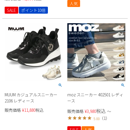
人気
SALE
ポイント10倍
MUUM カジュアルスニーカー
moz スニーカー 402501 レディ
2106 レディース
ース
販売価格
¥
11,880
税込
税込
販売価格
¥
3,980
〜
（
1
）
5.00
SALE
人気