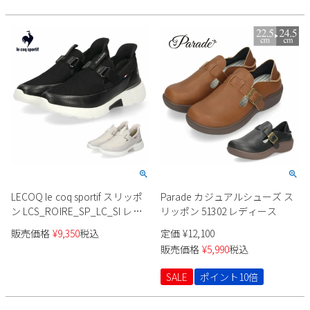
LECOQ le coq sportif スリッポ
Parade カジュアルシューズ ス
ン LCS_ROIRE_SP_LC_SI レデ
リッポン 51302 レディース
ィース LU5SSN23LZ
販売価格
¥
9,350
税込
定価
¥
12,100
販売価格
¥
5,990
税込
SALE
ポイント10倍