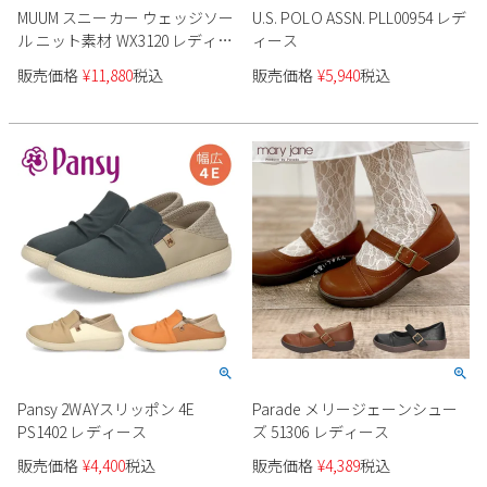
MUUM スニーカー ウェッジソー
U.S. POLO ASSN. PLL00954 レデ
ル ニット素材 WX3120 レディー
ィース
ス
販売価格
¥
11,880
税込
販売価格
¥
5,940
税込
Pansy 2WAYスリッポン 4E
Parade メリージェーンシュー
PS1402 レディース
ズ 51306 レディース
販売価格
¥
4,400
税込
販売価格
¥
4,389
税込