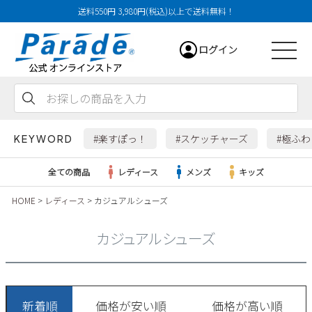
送料550円 3,980円(税込)以上で送料無料！
ログイン
会員登録
お気に入り
カート
#楽すぽっ！
#スケッチャーズ
#極ふ
KEYWORD
全ての商品
レディース
メンズ
キッズ
HOME
レディース
カジュアルシューズ
レディース
カジュアルシューズ
メンズ
すべての商品
新着順
価格が安い順
価格が高い順