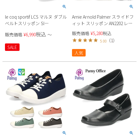
le coq sportif LCS マルヌ ダブル
Arnie Arnold Palmer スライドフ
ベルトスリッポン SI
ィット スリッポン AN2202 レデ
LU5SSN21LZ レディース
ィース
販売価格
¥
5,280
税込
税込
販売価格
¥
6,990
〜
（
1
）
5.00
SALE
人気