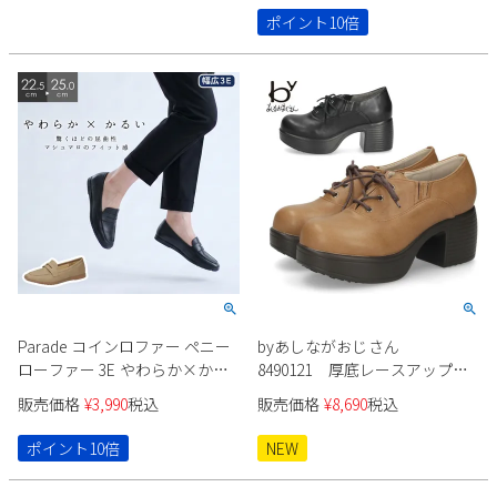
ポイント10倍
Parade コインロファー ペニー
byあしながおじさん
ローファー 3E やわらか×かる
8490121 厚底レースアップシ
い 51117
ューズ レディース
販売価格
¥
3,990
税込
販売価格
¥
8,690
税込
ポイント10倍
NEW