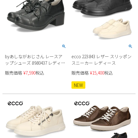
byあしながおじさん レースア
ecco 223843 レザー スリッポン
ップシューズ 8980437 レディー
スニーカー レディース
ス
販売価格
¥
7,590
税込
販売価格
¥
15,400
税込
NEW