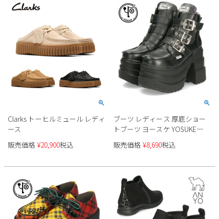
Clarks トーヒルミュール レディ
ブーツ レディース 厚底ショー
ース
トブーツ ヨースケ YOSUKE
4460051 ブラック 靴 3E ゆった
販売価格
¥
20,900
税込
販売価格
¥
8,690
税込
り 幅広 歩きやすい サイドファ
スナー