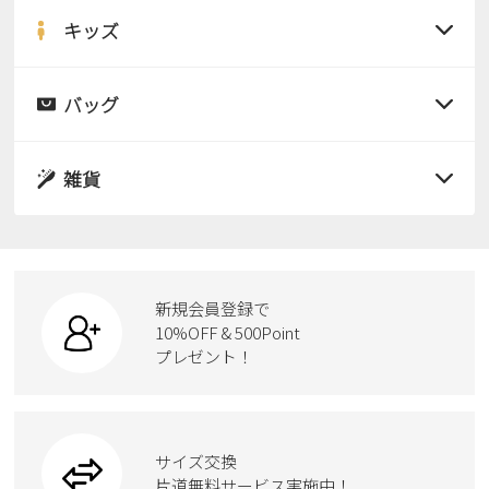
サンダル
キッズ
すべての商品
レインシューズ
サンダル
バッグ
すべての商品
パンプス
レインシューズ
サンダル
雑貨
スニーカー
すべての商品
スニーカー
レインシューズ
ローファー
リュック
ビジネス・ドレスシューズ
すべての商品
スニーカー
カジュアルシューズ
ボディバッグ
新規会員登録で
ローファー
ケア用品
10%OFF & 500Point
スクール
ワークシューズ
プレゼント！
ハンドバッグ
カジュアルシューズ
雑貨
フォーマル
ブーツ
ビジネスバッグ
ワークシューズ
ブーツ
サイズ交換
ウェア
トートバッグ
ブーツ
片道無料サービス実施中！