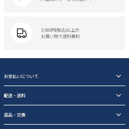
Parade
ショルダーバッグ
Parade
ウェア
SKECHERS
財布
SKECHERS
3,980円(税込)以上の
Parade
new balance
お買い物で送料無料
moz
SKECHERS
asics
new balance
GAP
瞬足
puma
EDWIN
お支払いについて
new balance
クレジットカード決済、AmazonPay決済、
配送・送料
PayPay（オンライン決済）、代金引換のご利用が可能です。
詳しくは
ご利用ガイド
をご確認ください。
【宅配便】
【ネコポス】
返品・交換
北海道・本州・四国・九州…550円
全国一律…220円（税込）
沖縄…1,980円
発送日・送料詳細については
ご利用ガイド
を
履いてみないとわからない靴だからこそ、サイズ交換にかかる送料