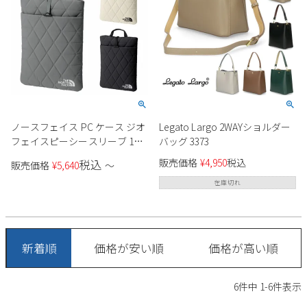
2
3
4
5
6
7
8
9
10
11
12
13
14
15
16
17
18
19
20
21
22
23
24
25
26
27
28
29
30
31
2026 年9月
ノースフェイス PC ケース ジオ
Legato Largo 2WAYショルダー
日
月
火
水
木
金
土
フェイスピーシースリーブ 13
バッグ 3373
インチ NM32354 K ブラック SP
1
2
3
4
5
販売価格
¥
4,950
税込
税込
販売価格
¥
5,640
〜
スモークドパール VW ビンテー
6
7
8
9
10
11
12
ジホワイト パソコン バッグ 持
在庫切れ
13
14
15
16
17
18
19
ち手 インナーバッグ THE
NORTH FACE ネコポス
20
21
22
23
24
25
26
27
28
29
30
新着順
価格が安い順
価格が高い順
6
件中
1
-
6
件表示