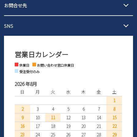
3,980円（税込）以上お買い上げで送料無料
ご利用ください。
お問合せ先
の片道無料サービスを実施中！
3,980円（税込）以上お買い上げで送料1,425円
【サイズ交換期間延長のお知らせ】
メール :
info@parade-shoes.jp
ただいまギフト用としてのご利用が増えていることを受け、プレゼ
発送日・送料詳細については
ご利用ガイド
を
SNS
営業時間：11時～17時
ントとしても安心してご利用いただけるよう、サイズ交換の受付期
ご利用ください。
メールの返信につきましては、
間を「お届けから30日間」へと延長いたしました。
3営業日以内にさせていただいております。
商品到着後30日以内にメールにてお申し出ください。折り返し詳細
※お問い合わせは現在メール
で受け付けております。
なご案内をお送りいたします。詳しくは
ご利用ガイド
をご利用くだ
営業日カレンダー
※土日祝はお問い合わせ窓口休業日となります。
さい。
Instagram
Facebook
休業日
お問い合わせ窓口休業日
受注受付のみ
2026 年8月
日
月
火
水
木
金
土
1
2
3
4
5
6
7
8
9
10
11
12
13
14
15
16
17
18
19
20
21
22
23
24
25
26
27
28
29