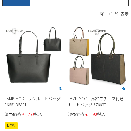
サンダル
キッズ
すべての商品
6
件中
1
-
6
件表示
レインシューズ
サンダル
NEW
すべての商品
パンプス
レインシューズ
サンダル
SALE
スニーカー
すべての商品
スニーカー
レインシューズ
ローファー
レディース新入荷
バッグ
ビジネス・ドレスシューズ
すべての商品
スニーカー
カジュアルシューズ
メンズ新入荷
ローファー
レディースSALE
雑貨
スクール
すべての商品
ワークシューズ
キッズ新入荷
カジュアルシューズ
メンズSALE
LAMB MODE リクルートバッグ
LAMB MODE 馬蹄モチーフ付き
フォーマル
リュック
詳細検索
ブーツ
36881 36891
トートバッグ 37882T
すべての商品
ワークシューズ
キッズSALE
販売価格
¥
8,250
税込
販売価格
¥
5,390
税込
ブーツ
ボディバッグ
ウェア
ケア用品
ブーツ
NEW
店舗一覧
ハンドバッグ