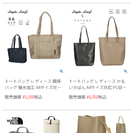
Parade
雑貨
Parade
ウェア
ご利用ガイド
ビジネスバッグ
SKECHERS
SKECHERS
Parade
new balance
会員サービス
トートバッグ
moz
SKECHERS
asics
ショルダーバッグ
new balance
お問い合わせ
GAP
瞬足
puma
財布
メルマガ購買
EDWIN
new balance
トートバッグ レディース 簡探
トートバッグ レディース かる
バッグ 撥水加工 A4サイズ対応
いかばん A4サイズ対応 PC収納
営業日カレンダー
通勤 通学 デイリー 軽量 レガー
付き 通勤 通学 デイリー レガー
販売価格
¥
5,390
税込
販売価格
¥
6,050
税込
トラルゴ Legato Largo LT-
トラルゴ Legato Largo LG-
休業日
お問い合わせ窓口休業日
F3412
P0120
2026 年8月
日
月
火
水
木
金
土
1