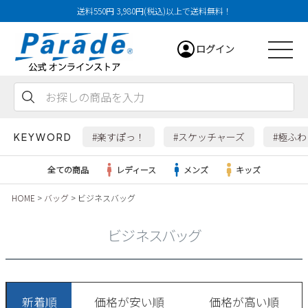
送料550円 3,980円(税込)以上で送料無料！
ログイン
会員登録
お気に入り
カート
#楽すぽっ！
#スケッチャーズ
#極ふ
KEYWORD
全ての商品
レディース
メンズ
キッズ
HOME
バッグ
ビジネスバッグ
レディース
ビジネスバッグ
メンズ
すべての商品
新着順
価格が安い順
価格が高い順