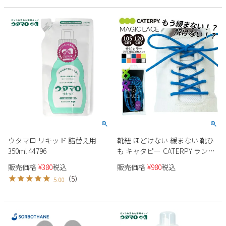
ング トレーニング 1ペア入り
り（両足分入り） 日本製 ネコ
（両足分入り） 日本製 ネコポ
ポス
ス
ウタマロ リキッド 詰替え用
靴紐 ほどけない 緩まない 靴ひ
350ml 44796
も キャタピー CATERPY ランニ
ング トレーニング スポーツ用
販売価格
¥
380
税込
販売価格
¥
980
税込
アスリート 105cm 120cm 反射
（
5
）
5.00
材 シューレース MAGIC LACE 1
ペア入り（両足分入り） 日本
製 ネコポス