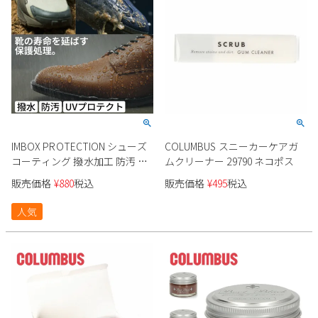
IMBOX PROTECTION シューズ
COLUMBUS スニーカーケアガ
コーティング 撥水加工 防汚 紫
ムクリーナー 29790 ネコポス
外線保護 インボックス プロテ
販売価格
¥
880
税込
販売価格
¥
495
税込
クション
人気