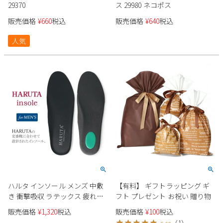
29370
ス 29980 ネコポス
販売価格
¥
660
税込
販売価格
¥
640
税込
人気
ハルタ インソール メンズ 中敷
【有料】 ギフトラッピング ギ
き 衝撃吸収 ラテックス 疲れな
フト プレゼント お祝い 贈り物
い カップインソール HARUTA
販売価格
¥
1,320
税込
販売価格
¥
100
税込
靴 HA906 定番靴用 高反発 男性