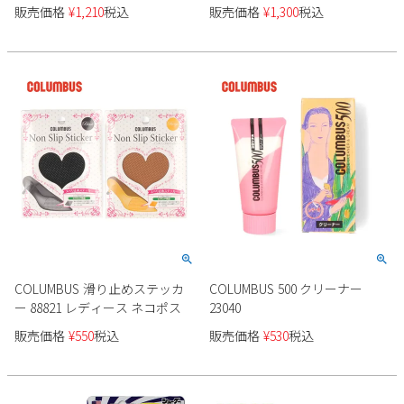
スプレー 14270
販売価格
¥
1,210
税込
販売価格
¥
1,300
税込
2
3
4
5
6
7
8
9
10
11
12
13
14
15
16
17
18
19
20
21
22
23
24
25
26
27
28
29
30
31
2026 年9月
日
月
火
水
木
金
土
1
2
3
4
5
6
7
8
9
10
11
12
13
14
15
16
17
18
19
20
21
22
23
24
25
26
COLUMBUS 滑り止めステッカ
COLUMBUS 500 クリーナー
ー 88821 レディース ネコポス
23040
27
28
29
30
販売価格
¥
550
税込
販売価格
¥
530
税込