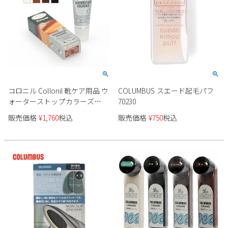
コロニル Collonil 靴ケア用品 ウ
COLUMBUS スエード起毛パフ
ォーターストップカラーズ
70230
796260 スムースレザー 防水 ツ
販売価格
¥
1,760
税込
販売価格
¥
750
税込
ヤ出し 靴 バッグ 小物