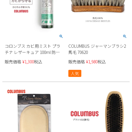
コロンブス カビ用ミスト プラ
COLUMBUS ジャーマンブラシ2
チナ レザーキュア 100ml 防カ
馬毛 70620
ビ カビ取り 靴 ブーツ
販売価格
¥
1,300
税込
販売価格
¥
1,980
税込
COLUMBUS 29820
人気