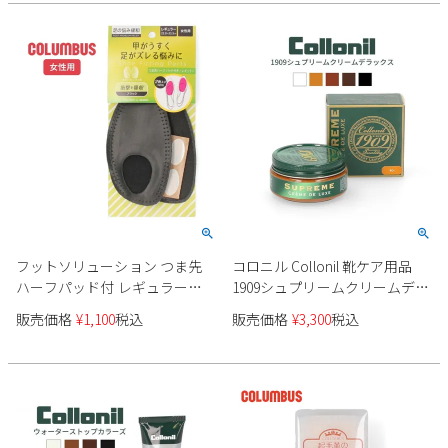
フットソリューション つま先
コロニル Collonil 靴ケア用品
ハーフパッド付 レギュラー
1909シュプリームクリームデラ
(22.0-23.5cm) ラージ(24.0-
ックス 796113 栄養クリーム 保
販売価格
¥
1,100
税込
販売価格
¥
3,300
税込
25.0cm) COLUMBUS コロンブス
護 ツヤ 撥水 スムースレザー
ブラック ハーフインソール 女
性用 903505 ネコポス