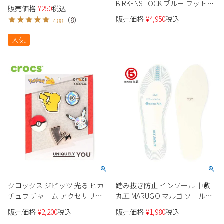
BIRKENSTOCK ブルー フットベ
販売価格
¥
250
税込
ッド レディース メンズ インソ
販売価格
¥
4,950
税込
（
8
）
4.88
ール 中敷き Blue Footbed
1025934
人気
クロックス ジビッツ 光る ピカ
踏み抜き防止 インソール 中敷
チュウ チャーム アクセサリー
丸五 MARUGO マルゴ ソールバ
crocs エレベイト ポケモン
リア 災害対策 足裏保護 防臭 抗
販売価格
¥
2,200
税込
販売価格
¥
1,980
税込
10009998 ELEVATED POKEMON
菌 セーフティーインソール #01