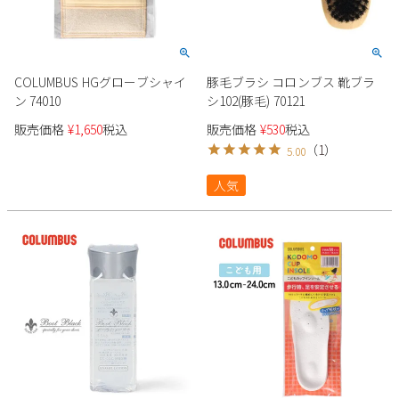
COLUMBUS HGグローブシャイ
豚毛ブラシ コロンブス 靴ブラ
ン 74010
シ102(豚毛) 70121
販売価格
¥
1,650
税込
販売価格
¥
530
税込
（
1
）
5.00
人気