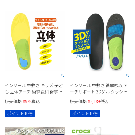
5 PACK LED カスタマイズ ネコ
ネコポス
ポス
インソール 中敷き キッズ 子ど
インソール 中敷き 衝撃吸収 ア
も 立体アーチ 衝撃緩和 衝撃分
ーチサポート 3Dゲル クッショ
散 疲れにくい 抗菌 防臭 EVAク
ンインソール 疲労軽減 疲れに
販売価格
¥
979
税込
販売価格
¥
2,189
税込
ッション メッシュ素材 パレー
くい 抗菌 防臭 立ち仕事 ウォー
ド 998143
キング メンズ レディース パレ
ポイント10倍
ポイント10倍
ード 998141 998142