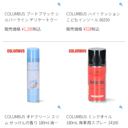
Parade
雑貨
Parade
ウェア
ご利用ガイド
COLUMBUS ブートブラック シ
COLUMBUS ハイ！クッション
ビジネスバッグ
SKECHERS
SKECHERS
ルバーライン デリケートクリ
こどもインソール 66330
ーム 25370
Parade
new balance
会員サービス
トートバッグ
販売価格
¥
1,100
税込
販売価格
¥
528
税込
moz
SKECHERS
asics
ショルダーバッグ
new balance
お問い合わせ
GAP
瞬足
puma
財布
メルマガ購買
EDWIN
new balance
営業日カレンダー
休業日
お問い合わせ窓口休業日
2026 年8月
COLUMBUS オドクリーン スリ
COLUMBUS ミンクオイル
日
月
火
水
木
金
土
ム せっけんの香り 180ml 消臭
180mL 保革用スプレー 14100
1