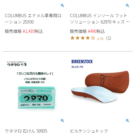
COLUMBUS エナメル革専用ロ
COLUMBUS インソール フット
ーション 25300
ソリューション 62970 キッズ ネ
コポス
販売価格
¥
1,430
税込
販売価格
¥
490
税込
（
1
）
4.00
ウタマロ 石けん 50935
ビルケンシュトック