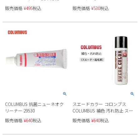
き シトラスの香り コロンブス
販売価格
¥
495
税込
販売価格
¥
530
税込
COLUMBUS 靴 お手入れ 29430
COLUMBUS 抗菌ニューネオク
スエードカラー コロンブス
リーナー 29530
COLUMBUS 補色 汚れ防止 スプ
レータイプ ダークブラウン 濃
販売価格
¥
640
税込
販売価格
¥
640
税込
茶 ミニサイズ 65ml 靴 お手入れ
14130