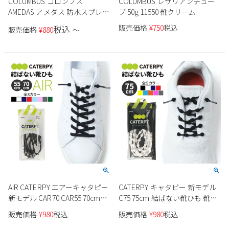
COLUMBUS コロンブス
COLUMBUS レザリアンチュー
AMEDAS アメダス 防水スプレー
ブ 50g 11550 靴クリーム
抗菌 虫よけ
販売価格
¥
750
税込
税込
販売価格
¥
880
〜
AIR CATERPY エアーキャタピー
CATERPY キャタピー 新モデル
新モデル CAR70 CAR55 70cm
C75 75cm 結ばない靴ひも 靴紐
55cm 結ばない靴ひも 靴紐 ゴム
ゴム シューレース スポーツ ラ
販売価格
¥
980
税込
販売価格
¥
980
税込
シューレース スポーツ ランニ
ンニング トレーニング 1ペア入