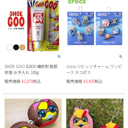
新規会員登録
会社概要
プライバシーポリシー
特定商取引法に基づく表示
SHOE GOO 82810 補修剤 靴底
crocs ジビッツチャーム ワンピ
お問い合わせ
修理 お手入れ 100g
ース ネコポス
販売価格
¥
1,870
税込
販売価格
¥
2,420
税込