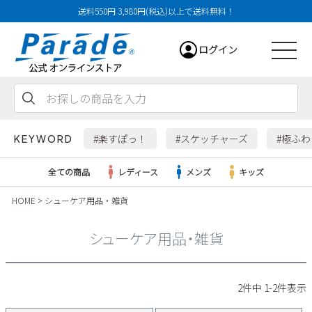
送料550円 3,980円(税込)以上で送料無料！
ログイン
会員登録
お気に入り
カート
#楽すぽっ！
#スケッチャーズ
#極ふ
KEYWORD
全ての商品
レディース
メンズ
キッズ
HOME
シューケア用品・雑貨
レディース
シューケア用品・雑貨
メンズ
すべての商品
2
件中
1
-
2
件表示