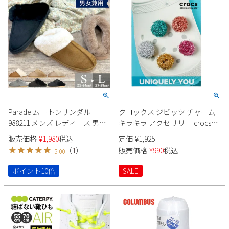
Parade ムートンサンダル
クロックス ジビッツ チャーム
988211 メンズ レディース 男女
キラキラ アクセサリー crocs
兼用 冬サンダル スリッパ ふわ
JIBBITZ 10169 ハイローディス
販売価格
¥
1,980
税込
定価
¥
1,925
ふわ あったかい 防寒
コ DISCO 5カラー
（
1
）
販売価格
¥
990
税込
5.00
ポイント10倍
SALE