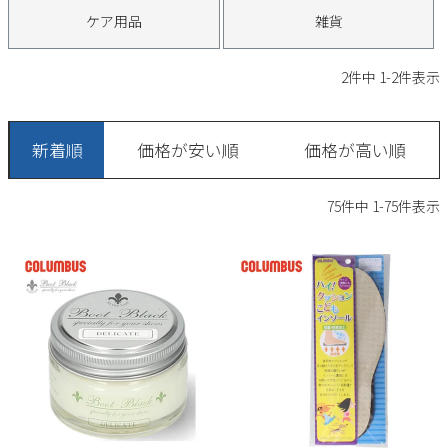
サンダル
キッズ
ケア用品
雑貨
すべての商品
レインシューズ
サンダル
NEW
2
件中
1
-
2
件表示
すべての商品
パンプス
レインシューズ
サンダル
SALE
新着順
価格が安い順
価格が高い順
スニーカー
すべての商品
スニーカー
レインシューズ
75
件中
1
-
75
件表示
ローファー
レディース新入荷
バッグ
ビジネス・ドレスシューズ
すべての商品
スニーカー
カジュアルシューズ
メンズ新入荷
ローファー
レディースSALE
雑貨
スクール
すべての商品
ワークシューズ
キッズ新入荷
カジュアルシューズ
メンズSALE
フォーマル
リュック
詳細検索
ブーツ
すべての商品
ワークシューズ
キッズSALE
ブーツ
ボディバッグ
ウェア
ケア用品
ブーツ
店舗一覧
ハンドバッグ