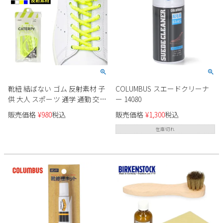
靴紐 結ばない ゴム 反射素材 子
COLUMBUS スエードクリーナ
供 大人 スポーツ 通学 通勤 交通
ー 14080
安全 エアーキャタピー AIR
販売価格
¥
980
税込
販売価格
¥
1,300
税込
CATERPY 新モデル CAR55R
CAR70R 55cm 70cm シューレー
在庫切れ
ス スポーツ ランニング トレー
ニング 1ペア入り（両足分入
り） 日本製 ネコポス