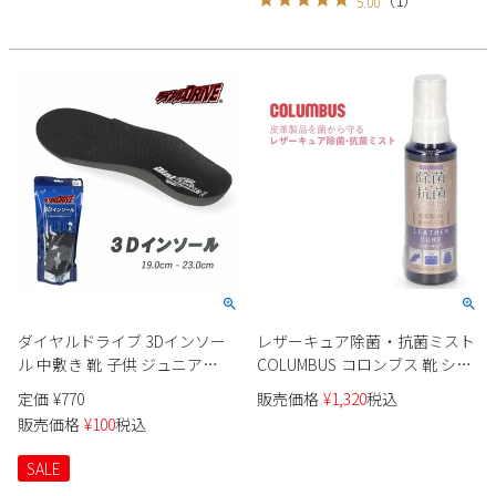
（
1
）
5.00
用 通勤 通学 ネコポス
ダイヤルドライブ 3Dインソー
レザーキュア除菌・抗菌ミスト
ル 中敷き 靴 子供 ジュニア
COLUMBUS コロンブス 靴 シュ
47000 ブラック ダイヤルDRIVE
ーズ 革靴 予防グッズ スプレー
定価
¥
770
販売価格
¥
1,320
税込
ネコポス
お手入れ 皮革製品 バック ウエ
販売価格
¥
100
税込
ア ケアグッズ 29270
SALE