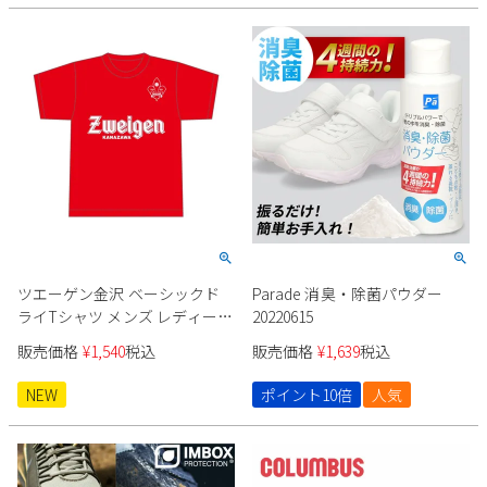
ツエーゲン金沢 ベーシックド
Parade 消臭・除菌パウダー
ライTシャツ メンズ レディース
20220615
キッズ ユニセックス
販売価格
¥
1,540
税込
販売価格
¥
1,639
税込
NEW
ポイント10倍
人気