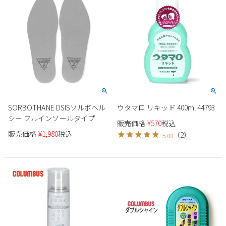
SORBOTHANE DSISソルボヘル
ウタマロ リキッド 400ml 44793
シー フルインソールタイプ
販売価格
¥
570
税込
販売価格
¥
1,980
税込
（
2
）
5.00