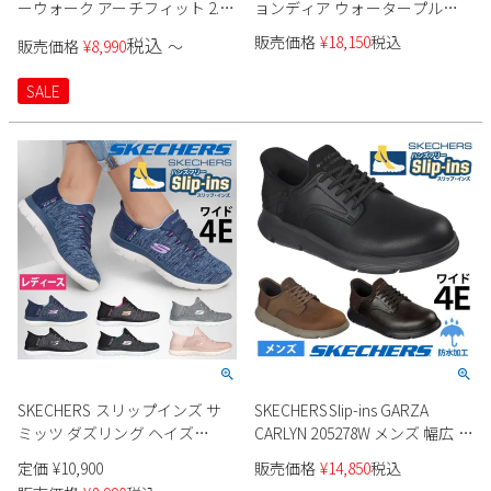
ーウォーク アーチフィット 2.0
ョンディア ウォータープルー
125319
フ リスペクテッド 256002 メン
販売価格
¥
18,150
税込
税込
販売価格
¥
8,990
〜
ズ
SALE
SKECHERS スリップインズ サ
SKECHERSSlip-ins GARZA
ミッツ ダズリング ヘイズ
CARLYN 205278W メンズ 幅広 防
149937W レディース
水
定価
¥
10,900
販売価格
¥
14,850
税込