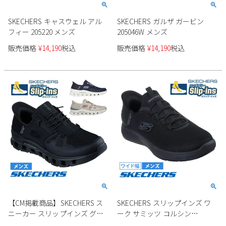
SKECHERS キャスウェル アル
SKECHERS ガルザ ガービン
フィー 205220 メンズ
205046W メンズ
販売価格
¥
14,190
税込
販売価格
¥
14,190
税込
【CM掲載商品】SKECHERS ス
SKECHERS スリップインズ ワ
ニーカー スリップインズ グラ
ーク サミッツ コルシン
イドステップ プロ 232930 メン
200205W メンズ