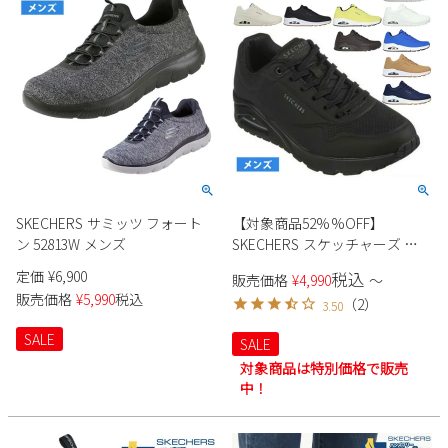
SKECHERS サミッツ フォート
【対象商品52%%OFF】
ン 52813W メンズ
SKECHERS スケッチャーズ ス
ニーカー メンズ ローカット
定価
¥
6,900
税込
販売価格
¥
4,990
〜
52458 ブラック ホワイト タン
販売価格
¥
5,990
税込
（
2
）
3.50
ストーン 厚底 ウノ スタンド オ
ン エア
SALE
SALE
対象商品は特別価格で販売
中！