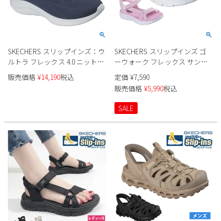
SKECHERS スリップインズ：ウ
SKECHERS スリップインズ ゴ
ルトラ フレックス 4.0 ニット素
ーウォーク フレックス サンダ
材 150801 レディース
ル 303028L キッズ
販売価格
¥
14,190
税込
定価
¥
7,590
販売価格
¥
5,990
税込
SALE