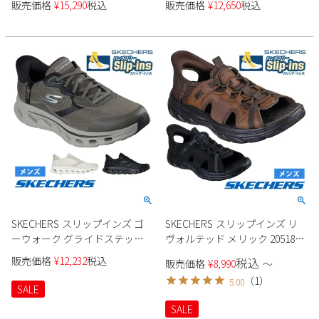
販売価格
¥
15,290
税込
販売価格
¥
12,650
税込
ズ
SKECHERS スリップインズ ゴ
SKECHERS スリップインズ リ
ーウォーク グライドステップ
ヴォルテッド メリック 205181
2.0 ザック 216660 メンズ
メンズ
販売価格
¥
12,232
税込
税込
販売価格
¥
8,990
〜
（
1
）
5.00
SALE
SALE