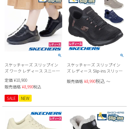
スケッチャーズ スリップイン
スケッチャーズ スリップイン
ズ ワーク レディース スニーカ
ズ レディース Slip-ins スリッポ
ー 防滑 滑りにくい 雨 靴 スクワ
ン スニーカー 靴 レディース サ
定価
¥
10,900
税込
販売価格
¥
8,990
〜
ッド カオス SR ジャスル 108194
ミッツ クラッシーナイト
販売価格
¥
8,990
税込
ブラック 黒 SKECHERS
150128 普通幅 ノーマル ブラッ
ク 黒 ネイビー トープ
SALE
NEW
SKECHERS