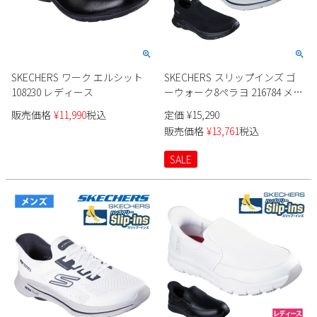
SKECHERS ワーク エルシット
SKECHERS スリップインズ ゴ
108230 レディース
ーウォーク8ペラヨ 216784 メン
ズ
販売価格
¥
11,990
税込
定価
¥
15,290
販売価格
¥
13,761
税込
SALE