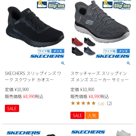
SKECHERS スリップインズ ワ
スケッチャーズ スリップイン
ーク スクワッド カオス
ズ メンズ スニーカー サミッツ
200254W メンズ
キー ペース 232469W
定価
¥
10,900
定価
¥
10,900
SKECHERS Slip-ins Summits -
販売価格
¥
8,990
税込
販売価格
¥
8,990
税込
Key Pace 靴 ワイド幅 幅広
（
2
）
5.00
SALE
SALE
人気