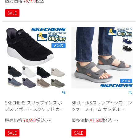
販売価格
¥
8,990
税込
SALE
SKECHERS スリップインズ ボ
SKECHERSスリップインズ コン
ブス スポート スクワッド カオ
ツァーフォーム サンダル
ス - ソリッド ステップ 118312W
232799 メンズ
税込
税込
販売価格
¥
8,990
〜
販売価格
¥
7,600
〜
メンズ
SALE
SALE