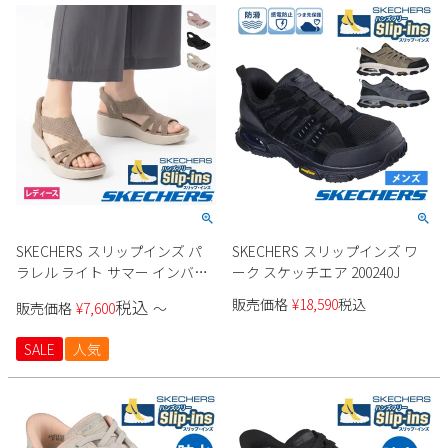
SKECHERS スリップインズ パ
SKECHERS スリップインズ ワ
ラレル ライト サマー インバイ
ーク スケッチエア 200240J
ト 120012 レディース
販売価格
¥
18,590
税込
税込
販売価格
¥
7,600
〜
SALE
人気