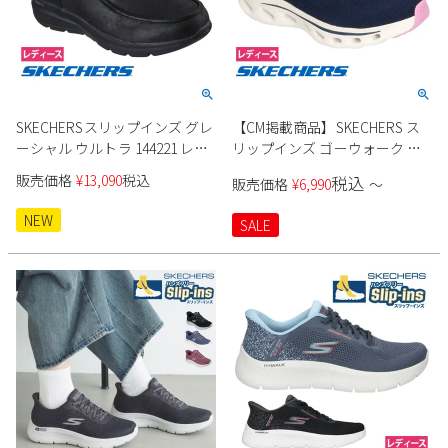
SKECHERSスリップインズ グレ
【CM掲載商品】SKECHERS ス
ーシャル ウルトラ 144221 レデ
リップインズ ゴーウォーク グ
ィース
ライドステップ 2.0-アネット
販売価格
¥
13,090
税込
税込
販売価格
¥
6,990
〜
125120 レディース
NEW
SALE