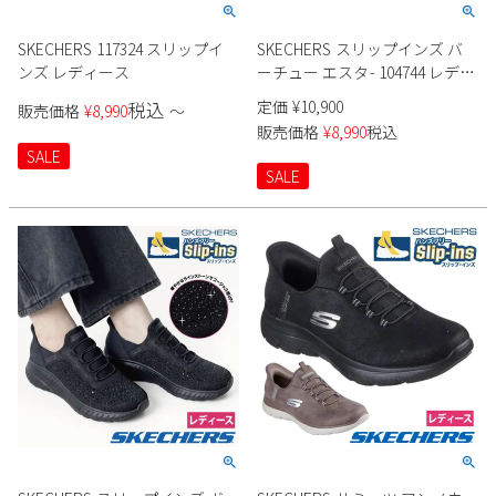
2
3
4
5
6
7
8
SKECHERS 117324 スリップイ
SKECHERS スリップインズ バ
9
10
11
12
13
14
15
ンズ レディース
ーチュー エスタ- 104744 レディ
16
17
18
19
20
21
22
ース
定価
¥
10,900
税込
販売価格
¥
8,990
〜
23
24
25
26
27
28
29
販売価格
¥
8,990
税込
30
31
SALE
SALE
2026 年9月
日
月
火
水
木
金
土
1
2
3
4
5
6
7
8
9
10
11
12
13
14
15
16
17
18
19
20
21
22
23
24
25
26
27
28
29
30