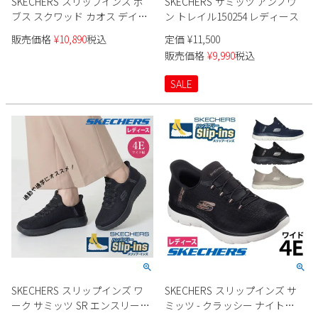
SKECHERS スリップインズ ボ
SKECHERS サミッツ アンノウ
新規会員登録
ブス スクワッド カオス デイリ
ン トレイル150254 レディース
ーグリッツ 117622 レディース
販売価格
¥
10,890
税込
定価
¥
11,500
会社概要
販売価格
¥
9,990
税込
SALE
プライバシーポリシー
特定商取引法に基づく表示
お問い合わせ
SKECHERS スリップインズ ワ
SKECHERS スリップインズ サ
ーク サミッツ SR エンスリー
ミッツ - クラッシー ナイト