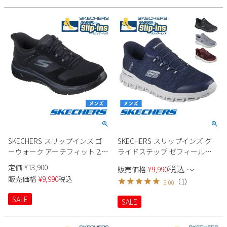
SKECHERS スリップインズ ゴ
SKECHERS スリップインズ グ
ーウォーク アーチフィット 2.0
ライドステップ ゼフィール
シアード 216650 メンズ
233011 メンズ
定価
¥
13,900
税込
販売価格
¥
9,990
〜
販売価格
¥
9,990
税込
（
1
）
5.00
SALE
SALE