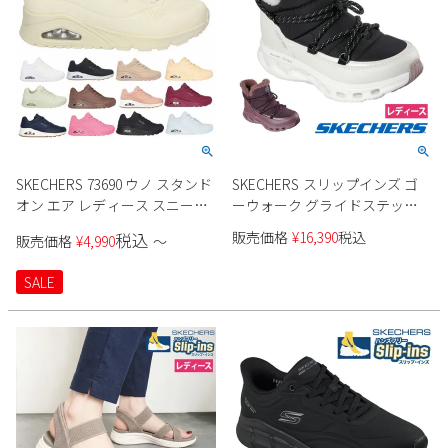
SKECHERS 73690 ウノ スタンド
SKECHERS スリップインズ ゴ
オン エア レディース スニーカ
ーウォーク グライドステップ
ー
2.0 ブート - ジェイド 撥水
販売価格
¥
16,390
税込
税込
販売価格
¥
4,990
〜
144882 レディース
SALE