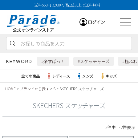
送料550円 3,980円(税込)以上で送料無料！
ログイン
会員登録
お気に入り
カート
#楽すぽっ！
#スケッチャーズ
#極ふ
KEYWORD
全ての商品
レディース
メンズ
キッズ
HOME
ブランドから探す
S
SKECHERS スケッチャーズ
レディース
SKECHERS スケッチャーズ
メンズ
すべての商品
2
件中
1
-
2
件表示