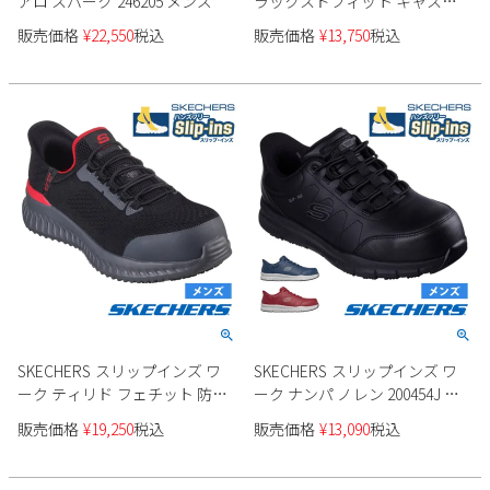
アロ スパーク 246205 メンズ
ラックスドフィット キャスウ
ェル - カプリン 205486 メンズ
販売価格
¥
22,550
税込
販売価格
¥
13,750
税込
SKECHERS スリップインズ ワ
SKECHERS スリップインズ ワ
ーク ティリド フェチット 防滑
ーク ナンパ ノレン 200454J メ
性 200206WJ
ンズ
販売価格
¥
19,250
税込
販売価格
¥
13,090
税込