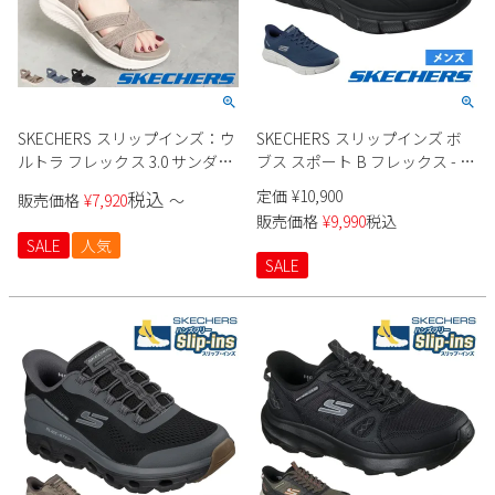
SKECHERS スリップインズ：ウ
SKECHERS スリップインズ ボ
ルトラ フレックス 3.0 サンダル
ブス スポート B フレックス - ス
164085 レディース
ムース エッジ 118116 メンズ
定価
¥
10,900
税込
販売価格
¥
7,920
〜
販売価格
¥
9,990
税込
SALE
人気
SALE