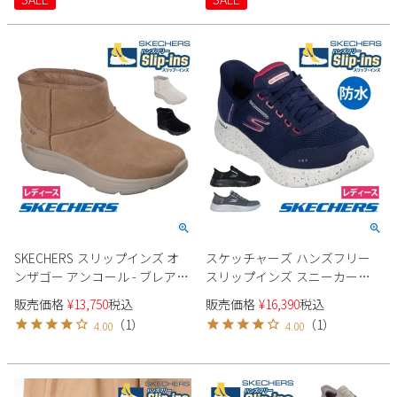
NEW DAILY BBK TPE ブラック
ドステップ プロ 150420 ブラッ
黒 トープ ノーマル幅 履きやす
ク トープ マルチ 靴 履きやすい
い 紐靴
ゴム紐 ノーマル幅 黒
SKECHERS スリップインズ オ
スケッチャーズ ハンズフリー
ンザゴー アンコール - ブレア
スリップインズ スニーカー
144853 レディース ブーツ
124846W レディース SKECHERS
販売価格
¥
13,750
税込
販売価格
¥
16,390
税込
GOWALKFLE ローカット 防水
（
1
）
（
1
）
4.00
4.00
4E