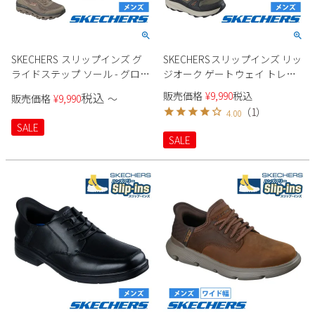
SKECHERS スリップインズ グ
SKECHERSスリップインズ リッ
ライドステップ ソール - グロー
ジオーク ゲートウェイ トレイ
バー ピーク 237812 メンズ
ル 237788 メンズ スニーカー
販売価格
¥
9,990
税込
税込
販売価格
¥
9,990
〜
（
1
）
4.00
SALE
SALE