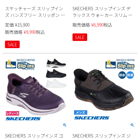
スケッチャーズ スリップイン
SKECHERS スリップインズ デ
ズ ハンズフリー スリッポン ス
ラックス ウォーカー スリム ム
ニーカー フィットネスシュー
ーブメント 150105 レディース
定価
¥
15,900
販売価格
¥
6,990
税込
ズ レディース マックス クッシ
販売価格
¥
9,990
税込
ョニング エリート バニッシュ
SALE
Slip-ins SKECHERS 129606 MAX
SALE
CUSHIONING ELITE VANISH LAV
MVE ノーマル幅 履きやすい 運
動 スポーツ 紐靴
SKECHERS スリップインズ ゴ
SKECHERS スリップインズ ジ