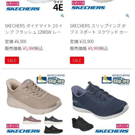
Parade
雑貨
Parade
ウェア
ご利用ガイド
ビジネスバッグ
SKECHERS
SKECHERS
SKECHERS ダイナマイト 2.0 イ
SKECHERS スリップインズ ボ
Parade
new balance
会員サービス
トートバッグ
ン ア フラッシュ 12965W レデ
ブス スポート スクワッド カオ
moz
ィース
ス 117499 レディース
SKECHERS
定価
¥
6,900
定価
¥
10,900
asics
ショルダーバッグ
new balance
お問い合わせ
販売価格
¥
5,990
税込
販売価格
¥
9,990
税込
GAP
瞬足
puma
財布
SALE
SALE
メルマガ購買
EDWIN
new balance
営業日カレンダー
休業日
お問い合わせ窓口休業日
2026 年8月
日
月
火
水
木
金
土
1