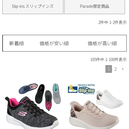
サンダル
キッズ
Slip-ins スリップインズ
Parade限定商品
すべての商品
レインシューズ
サンダル
NEW
2
件中
1
-
2
件表示
すべての商品
パンプス
レインシューズ
サンダル
SALE
新着順
価格が安い順
価格が高い順
スニーカー
すべての商品
スニーカー
レインシューズ
105
件中
1
-
100
件表示
ローファー
レディース新入荷
バッグ
ビジネス・ドレスシューズ
すべての商品
1
2
スニーカー
カジュアルシューズ
メンズ新入荷
ローファー
レディースSALE
雑貨
スクール
すべての商品
ワークシューズ
キッズ新入荷
カジュアルシューズ
メンズSALE
フォーマル
リュック
詳細検索
ブーツ
すべての商品
ワークシューズ
キッズSALE
ブーツ
ボディバッグ
ウェア
ケア用品
ブーツ
店舗一覧
ハンドバッグ