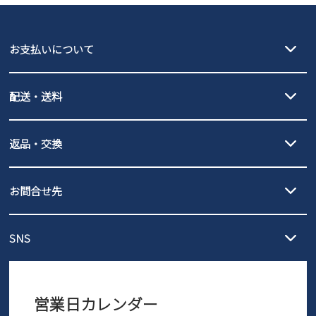
GAP
瞬足
puma
EDWIN
お支払いについて
new balance
クレジットカード決済、AmazonPay決済、
配送・送料
PayPay（オンライン決済）、代金引換のご利用が可能です。
詳しくは
ご利用ガイド
をご確認ください。
【宅配便】
【ネコポス】
返品・交換
北海道・本州・四国・九州…550円
全国一律…220円（税込）
沖縄…1,980円
発送日・送料詳細については
ご利用ガイド
を
履いてみないとわからない靴だからこそ、サイズ交換にかかる送料
3,980円（税込）以上お買い上げで送料無料
ご利用ください。
お問合せ先
の片道無料サービスを実施中！
3,980円（税込）以上お買い上げで送料1,425円
【サイズ交換期間延長のお知らせ】
メール :
info@parade-shoes.jp
ただいまギフト用としてのご利用が増えていることを受け、プレゼ
発送日・送料詳細については
ご利用ガイド
を
SNS
営業時間：11時～17時
ントとしても安心してご利用いただけるよう、サイズ交換の受付期
ご利用ください。
メールの返信につきましては、
間を「お届けから30日間」へと延長いたしました。
3営業日以内にさせていただいております。
商品到着後30日以内にメールにてお申し出ください。折り返し詳細
※お問い合わせは現在メール
で受け付けております。
なご案内をお送りいたします。詳しくは
ご利用ガイド
をご利用くだ
営業日カレンダー
※土日祝はお問い合わせ窓口休業日となります。
さい。