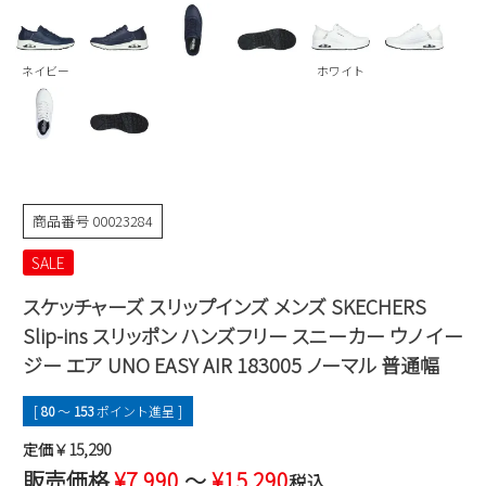
Parade
雑貨
Parade
ウェア
ご利用ガイド
ビジネスバッグ
SKECHERS
ネイビー
ホワイト
SKECHERS
Parade
new balance
会員サービス
トートバッグ
moz
SKECHERS
asics
ショルダーバッグ
new balance
お問い合わせ
GAP
瞬足
puma
財布
商品番号
00023284
メルマガ購買
EDWIN
SALE
new balance
スケッチャーズ スリップインズ メンズ SKECHERS
Slip-ins スリッポン ハンズフリー スニーカー ウノ イー
営業日カレンダー
ジー エア UNO EASY AIR 183005 ノーマル 普通幅
休業日
お問い合わせ窓口休業日
[
80
〜
153
ポイント進呈 ]
2026 年8月
定価￥15,290
日
月
火
水
木
金
土
販売価格
¥
7,990
〜
¥
15,290
税込
1