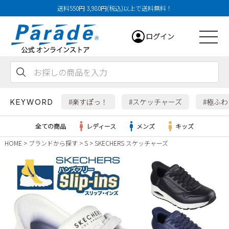
送料550円 3,980円(税込)以上で送料無料！
ログイン
会員登録
お気に入り
カート
#楽すぽっ！
#スケッチャーズ
#極ふ
KEYWORD
全ての商品
レディース
メンズ
キッズ
HOME
ブランドから探す
S
SKECHERS スケッチャーズ
レディース
メンズ
すべての商品