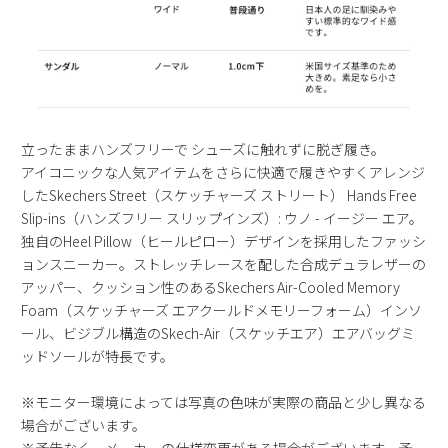
新規会員登録
会社概要
プライバシーポリシー
立ったままハンズフリーで シューズに触れずに脱ぎ履き。
アイコニックな人気アイテムをさらに快適で履きやすくアレンジ
特定商取引法に基づく表示
したSkechers Street（スケッチャーズ ストリート） Hands Free
Slip-ins（ハンズフリー スリップインズ）: ウノ - イージー エア。
独自のHeel Pillow（ヒールピロー）デザインを採用したファッシ
お問い合わせ
ョンスニーカー。ストレッチレースを配した合成デュラレザーの
アッパー、クッション性のあるSkechers Air-Cooled Memory
Foam（スケッチャーズ エアクールドメモリーフォーム）インソ
ール、ビジブル構造のSkech-Air（スケッチエア）エアバッグミ
ッドソールが特長です。
※モニター環境によっては写真の色味が実際の商品と少し異なる
場合がございます。
※予告なく、メーカーの仕様変更がある場合がございます。予