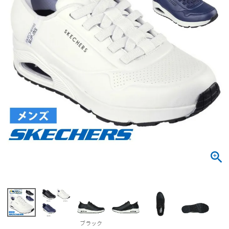
サンダル
キッズ
すべての商品
レインシューズ
サンダル
NEW
すべての商品
パンプス
レインシューズ
サンダル
SALE
スニーカー
すべての商品
スニーカー
レインシューズ
ローファー
レディース新入荷
バッグ
ビジネス・ドレスシューズ
すべての商品
スニーカー
カジュアルシューズ
メンズ新入荷
ローファー
レディースSALE
雑貨
スクール
すべての商品
ワークシューズ
キッズ新入荷
カジュアルシューズ
メンズSALE
フォーマル
リュック
詳細検索
ブーツ
すべての商品
ワークシューズ
キッズSALE
ブーツ
ボディバッグ
ウェア
ケア用品
ブーツ
店舗一覧
ブラック
ハンドバッグ