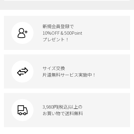
レインシューズ
ローファー
リュック
ビジネス・ドレスシューズ
すべての商品
スニーカー
カジュアルシューズ
ボディバッグ
新規会員登録で
ローファー
ケア用品
10%OFF & 500Point
スクール
ワークシューズ
プレゼント！
ハンドバッグ
カジュアルシューズ
雑貨
フォーマル
ブーツ
ビジネスバッグ
ワークシューズ
ブーツ
サイズ交換
ウェア
トートバッグ
ブーツ
片道無料サービス実施中！
Parade
ショルダーバッグ
Parade
ウェア
SKECHERS
財布
SKECHERS
3,980円(税込)以上の
Parade
new balance
お買い物で送料無料
moz
SKECHERS
asics
new balance