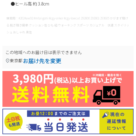
●ヒール高 約 3.8cm
検索用：#2024aw92 #mtal-gohi #cgy-snker #cgy-lowcut 292800 292801 293605 かがまず履け
る 脱ぎ履き簡単 クッション性 ひも 紐 ウォーキング スポーツ カジュアル 快適 スタイリッ
シュ おしゃれ 男性
この地域へのお届け日は表示できません
お届け先を変更
東京都