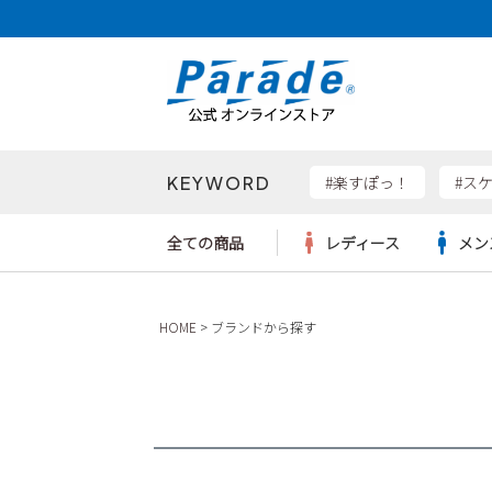
KEYWORD
検索
#楽すぽっ！
#ス
全ての商品
レディース
メン
Parad
HOME
ブランドから探す
サンダル
サンダル
サンダル
レディース新入荷
レディースSALE
リュック
ケア用品
カジュ
トート
SKEC
レインシューズ
レインシューズ
レインシューズ
メンズ新入荷
メンズSALE
ボディバッグ
雑貨
ワーク
ショル
new b
asics
パンプス
スニーカー
スニーカー
キッズ新入荷
キッズSALE
ハンドバッグ
ブーツ
財布
瞬足
スニーカー
ビジネス・ドレスシューズ
スクール
ビジネスバッグ
ウェア
ローファー
ローファー
フォーマル