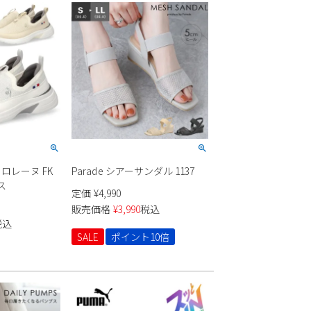
LCS ロレーヌ FK
Parade シアーサンダル 1137
ス
定価
¥
4,990
販売価格
¥
3,990
税込
税込
SALE
ポイント10倍