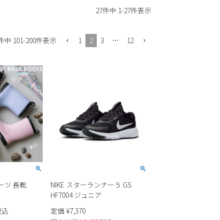
27
件中
1
-
27
件表示
1
2
3
…
12
件中
101
-
200
件表示
ブーツ 長靴
NIKE スターランナー５ GS
HF7004 ジュニア
税込
定価
¥
7,370