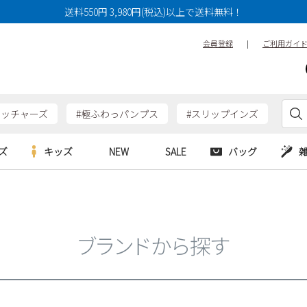
送料550円 3,980円(税込)以上で送料無料！
会員登録
|
ご利用ガイ
ケッチャーズ
#極ふわっパンプス
#スリップインズ
ズ
キッズ
NEW
SALE
バッグ
e
Parade
Parade
アルシューズ
バッグ
カジュアルシューズ
HERS
SKECHERS
SKECHERS
シューズ
ダーバッグ
ワークシューズ
ブランドから探す
alance
moz
GAP
new balance
EDWIN
ブーツ
puma
new balance
ウェア