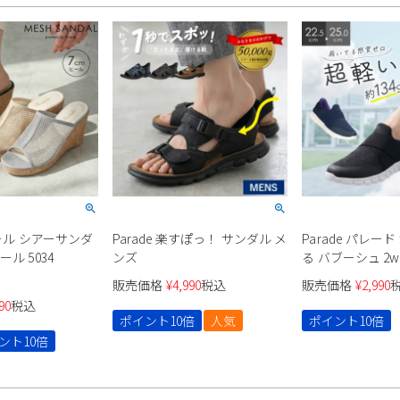
ュール シアーサンダ
Parade 楽すぽっ！ サンダル メ
Parade パレー
ル 5034
ンズ
る バブーシュ 2w
ー 61721 レディ
販売価格
¥
4,990
税込
販売価格
¥
2,990
90
税込
ポイント10倍
人気
ポイント10倍
ント10倍