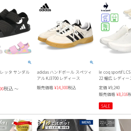
ディレッタ サンダル
adidas ハンドボール スペツィ
le coq sportif 
アル KJ3700 レディース
22 幅広 レディー
販売価格
¥
14,300
税込
定価
¥
9,240
税込
90
〜
販売価格
¥
8,316
SALE