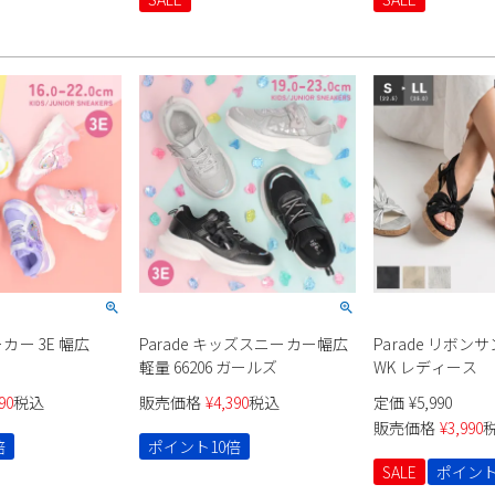
ーカー 3E 幅広
Parade キッズスニーカー幅広
Parade リボンサ
軽量 66206 ガールズ
WK レディース
90
税込
販売価格
¥
4,390
税込
定価
¥
5,990
販売価格
¥
3,990
倍
ポイント10倍
SALE
ポイント