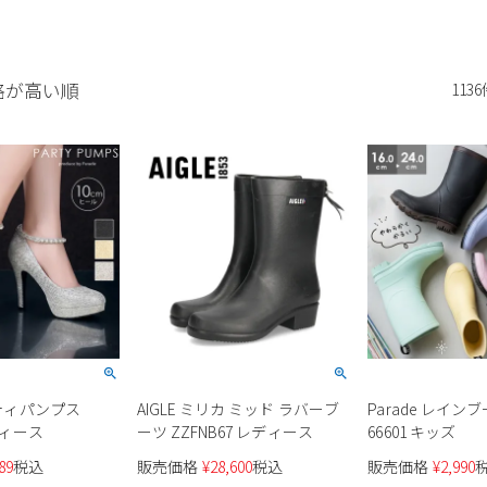
格が高い順
1136
ーティパンプス
AIGLE ミリカ ミッド ラバーブ
Parade レイン
レディース
ーツ ZZFNB67 レディース
66601 キッズ
89
税込
販売価格
¥
28,600
税込
販売価格
¥
2,990