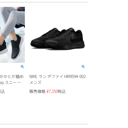
ド かかとが踏め
NIKE ラン デファイ HM9594-002
ay スニーカ
メンズ
ース
税込
販売価格
¥
7,150
税込