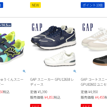
倍
NEW
ポイント10倍
うりゅうくんスニー
GAP スニーカー GPU12638 レ
GAP コートスニ
ビー
ディース
GPU82602 ユ
50
税込
定価
¥
5,390
定価
¥
4,950
販売価格
¥
4,851
税込
販売価格
¥
4,455
SALE
SALE