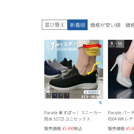
並び替え
新着順
価格が安い順
価
Parade 楽すぽっ！ スニーカー
Parade パ
防水 51715 ユニセックス
6504-WK 
販売価格
¥
5,490
税込
販売価格
¥
5,4