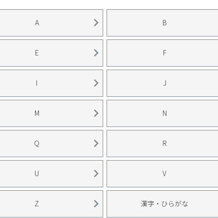
A
B
E
F
I
J
M
N
Q
R
U
V
Z
漢字・ひらがな