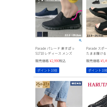
Parade パレード 楽すぽっ
Parade ス
51710 レディース メンズ
たまま履ける 楽
レディース
販売価格
¥
2,990
税込
販売価格
¥
5,4
ポイント10倍
ポイント10