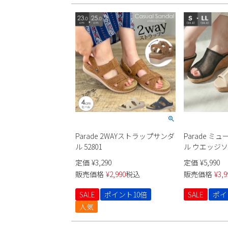
Parade 2WAYストラップサンダ
Parade ミ
ル 52801
ル ウエッジソー
定価
¥
3,290
定価
¥
5,990
販売価格
¥
2,990
税込
販売価格
¥
3,9
SALE
ポイント10倍
SALE
ポイ
人気