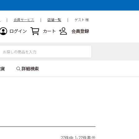
ド
|
会員サービス
|
店舗一覧
|
ゲスト 様
ログイン
カート
会員登録
雑貨
詳細検索
27
件中
1
-
27
件表示