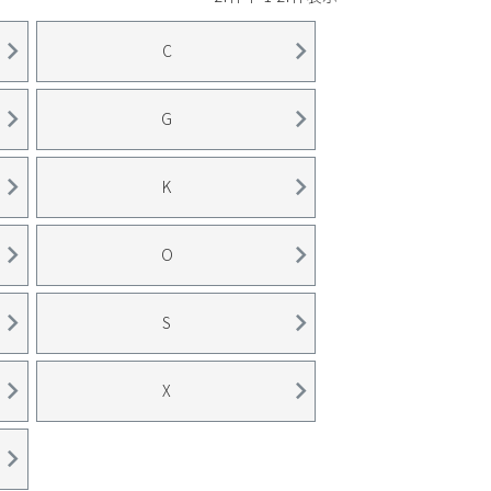
C
G
K
O
S
X