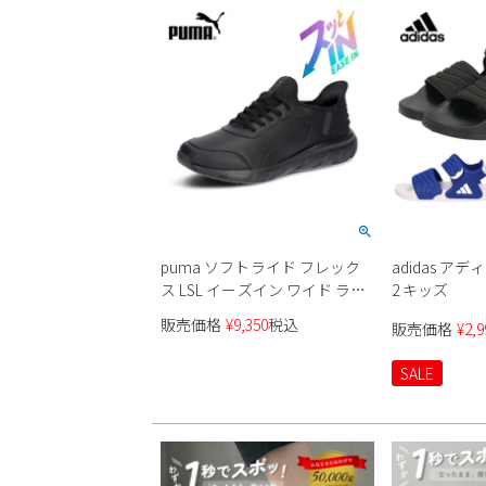
puma ソフトライド フレック
adidas ア
ス LSL イーズイン ワイド ラン
2 キッズ
ニングシューズ イーズイン
販売価格
¥
9,350
税込
販売価格
¥
2,9
313769 ワイド設計 メンズ
SALE