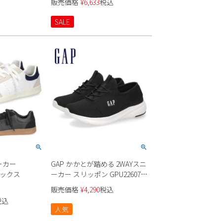
販売価格
¥
6,633
税込
SALE
ーカー
GAP かかとが踏める 2WAYスニ
ニセックス
ーカー スリッポン GPU22607
ユニセックス
販売価格
¥
4,290
税込
税込
人気