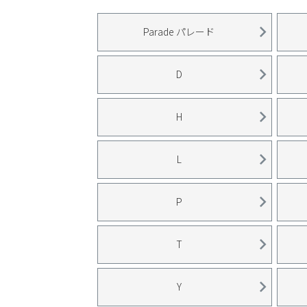
ブーツ
Parade パレード
D
H
L
P
T
Y