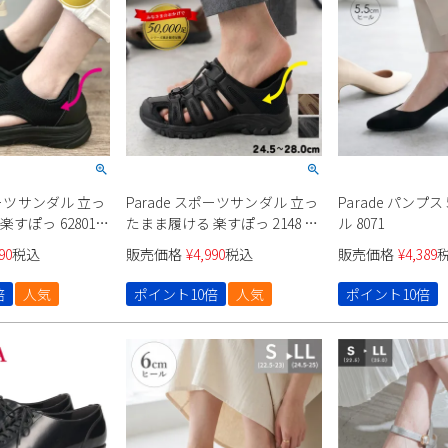
ポーツサンダル 立っ
Parade スポーツサンダル 立っ
Parade パンプ
すぽっ 62801
たまま履ける 楽すぽっ 2148 メ
ル 8071
ンズ
90
税込
販売価格
¥
4,990
税込
販売価格
¥
4,389
倍
人気
ポイント10倍
人気
ポイント10倍