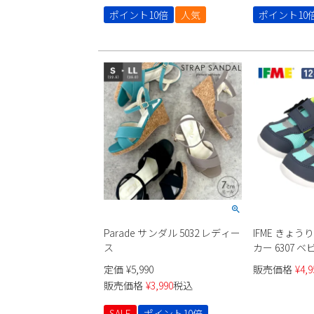
ポイント10倍
人気
ポイント10
Parade サンダル 5032 レディー
IFME きょ
ス
カー 6307 ベ
定価
¥
5,990
販売価格
¥
4,9
販売価格
¥
3,990
税込
SALE
ポイント10倍